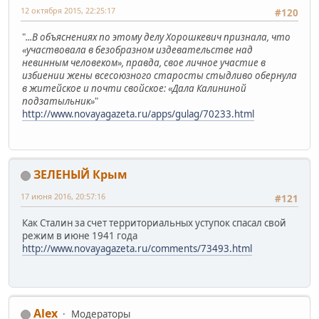
12 октября 2015, 22:25:17
#120
"
...В объяснениях по этому делу Хорошкевич признала, что
«участвовала в безобразном издевательстве над
невинным человеком», правда, свое личное участие в
избиении жены всесоюзного старосты стыдливо обернула
в житейское и почти свойское: «Дала Калининой
подзатыльник»
"
http://www.novayagazeta.ru/apps/gulag/70233.html
ЗЕЛЕНЫЙ Крым
17 июня 2016, 20:57:16
#121
Как Сталин за счет территориальных уступок спасал свой
режим в июне 1941 года
http://www.novayagazeta.ru/comments/73493.html
Alex
Модераторы