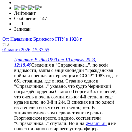
Лейтенант
Сообщения: 147
Записан
От: Начальник Брянского ГПУ в 1928 г.
#13
01 марта 2026, 15:37:55
Цитата: Рыбак1990 от 10 апреля 2023,
12:18:49
Сведения в "Справочнике...", по всей
видимости, взяты с энциклопедии "Гражданская
война и военная интервенция в СССР" 1983 года с
651 страницы, где о нем. Странно одно: в
"Справочнике..." указано, что будто Черницкий
награждён орденом Святого Георгия 3-х степеней,
что очень и очень сомнительно: 4-й степени еще
куда не шло, но 3-й и 2-й. В списках ни по одной
из степеней его, что естественно, нет. В
энциклопедическом первоисточнике речь о
Георгиевском кресте, видимо, составители
"Справочника..." спутали. Но и на
gwar.mil.ru
я не
нашел ни одного старшего унтер-офицера