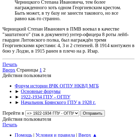
Черницкого Степана Ивановича, тем более
награжденного хоть одном Георгиевским крестом.
Быть может, в ту базу не занести такового, но все
равно как-то странно.
Черницкий Степан Иванович в ПМВ воевал в качестве
"заштатного" (так в документе) унтер-офицера 8 роты лейб-
гвардии Литовского полка, был награждён тремя
Георгиевскими крестами: 4, 3 и 2 степеней. В 1914 контужен в
бою у Лодзи, в 1915 ранен в плечо на р. Изар.
Печать
Вверх
Страницы
1
2
Действия пользователя
Форум истории ВЧК ОГПУ НКВД МГБ
►
Основные форумы
►
1922-1934 ГПУ - ОГПУ
►
Начальник Брянского ГПУ в 1928 г.
Перейти в
Действия пользователя
Печать
Помощь
|
Условия и правила
|
Вверх ▲