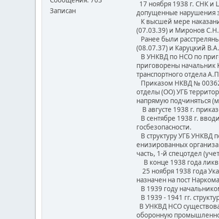
Сообщения: 703
17 ноября 1938 г. СНК и 
Записан
допущенные нарушения з
К высшей мере наказания
(07.03.39) и Миронов С.Н
Ранее были расстреляны - 
(08.07.37) и Каруцкий В.А.
В УНКВД по НСО по приго
приговорены начальник К
транспортного отдела А.П
Приказом НКВД № 00362 о
отделы (ОО) УГБ террито
напрямую подчиняться (м
В августе 1938 г. прика
В сентябре 1938 г. ввод
госбезопасности.
В структуру УГБ УНКВД п
енизированных организаци
часть, 1-й спецотдел (уч
В конце 1938 года ликв
25 ноября 1938 года Ука
назначен на пост Нарком
В 1939 году начальником
В 1939 - 1941 гг. струк
В УНКВД НСО существовал
оборонную промышленнос