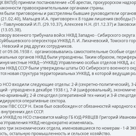
ЦК ВКП(б) приняли постановление «Об арестах, прокурорском надзо
аконности правоохранительными органами страны.
 были приговорены и расстреляны бывшие руководители органов г
. (21.02.40), Мальцев И.А. приговорен к 8 годам лишения свободы (14
Павлуновский И.П. (29.10.37), Алексеев Н.Н. (01.12.37) и Заковский
 (13.05.38).
вору военного трибунала войск НКВД Западно - Сибирского округа
уйбышевского оперсектора УНКВД Л. И. Лихачевский, Томского гор
. Невский и ряд других сотрудников.
т 09.06.1938 г. организовывались самостоятельные Особые отделы
риальных органов НКВД были упразднены. Таким образом, перифер
инуя местные НКВД—УНКВД) Управлению особых отделов НКВД, а с сен
зом НКВД СССР были утверждены штаты ОО Сибирского военного окр
ится новая структура территориальных УНКВД, в которой ведущая ро
о НСО входили следующие отделы: 2-й (секретно-политический), 3-
й - упразднен в декабре 1938 г.), 7-й (шифровальный), экономическ
етно-архивный); 2-й спецотдел (оперативной тех-ники) и 3-й спецотд
идируются оперативные сектора.
зом ПВС СССР Н. Ежов был освобожден от обязанностей народного ко
а внутренних дел СССР.
 УНКВД по НСО становится майор ГБ КУД-РЯВЦЕВ Григорий Иванович 
тура Управления НКВД неоднократно изменялась.
о три экономических отдела, именовавшиеся по номерам - 1-й ЭКО,
ть, остальную промышленность и сельское хозяйство.