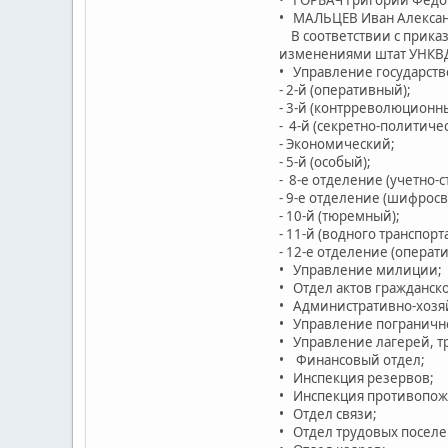
• МАЛЬЦЕВ Иван Александр
В соответствии с приказ
изменениями штат УНКВ
• Управление государств
- 2-й (оперативный);
- 3-й (контрреволюционн
- 4-й (секретно-политиче
- Экономический;
- 5-й (особый);
- 8-е отделение (учетно-с
- 9-е отделение (шифросв
- 10-й (тюремный);
- 11-й (водного транспорта
- 12-е отделение (операт
• Управление милиции;
• Отдел актов гражданско
• Административно-хозя
• Управление пограничн
• Управление лагерей, т
• Финансовый отдел;
• Инспекция резервов;
• Инспекция противопож
• Отдел связи;
• Отдел трудовых поселе