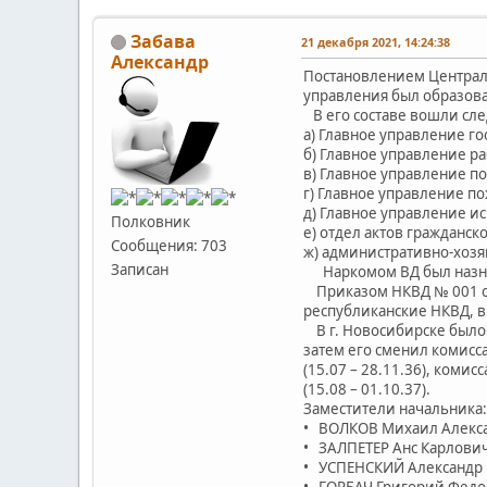
Забава
21 декабря 2021, 14:24:38
Александр
Постановлением Централь
управления был образова
В его составе вошли сл
а) Главное управление го
б) Главное управление р
в) Главное управление п
г) Главное управление п
д) Главное управление и
Полковник
е) отдел актов гражданско
Сообщения: 703
ж) административно-хозя
Записан
Наркомом ВД был назначе
Приказом НКВД № 001 от 
республиканские НКВД, в
В г. Новосибирске было о
затем его сменил комисса
(15.07 – 28.11.36), коми
(15.08 – 01.10.37).
Заместители начальника:
• ВОЛКОВ Михаил Александ
• ЗАЛПЕТЕР Анс Карлович 
• УСПЕНСКИЙ Александр И
• ГОРБАЧ Григорий Федоро