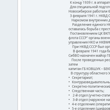
К концу 1939 г. в аппара
Для специальной подготов
Новосибирске работали 6 
3 февраля 1941 г. НКВД С
Наркомом внутренних дел
Разделение единого НКВД
оставалась борьба с прес
Постановлением ЦК ВКП (
флота СССР" органы воен
управления НКО и НКВМ
При НКВД СССР был орган
В феврале 1941 года был
СибВО назначен майор Г
После проведенных реорг
затем
капитан ГБ КОВШУК – БЕКМ
В структуру областного 
• Секретариат;
• Контрразведывательны
• Секретно-политический
• Следственная часть;
• 2-й отдел (учетно-стат
• 3-й отдел (наружное на
• 4-е отделение (операти
• 5-е отделение (шифров