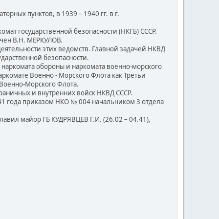
ных пунктов, в 1939 – 1940 гг. в г.
омат государственной безопасности (НКГБ) СССР.
чен В.Н. МЕРКУЛОВ.
еятельности этих ведомств. Главной задачей НКВД
ударственной безопасности.
е наркомата обороны и наркомата военно-морского
ркомате Военно - Морского Флота как Третьи
и Военно-Морского Флота.
аничных и внутренних войск НКВД СССР.
41 года приказом НКО № 004 начальником 3 отдела
ил майор ГБ КУДРЯВЦЕВ Г.И. (26.02 – 04.41),