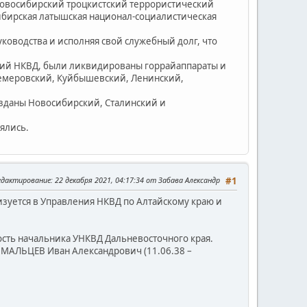
Новосибирский троцкистский террористический
ибирская латышская национал-социалистическая
оводства и исполняя свой служебный долг, что
ений НКВД, были ликвидированы горрайаппараты и
Кемеровский, Куйбышевский, Ленинский,
зданы Новосибирский, Сталинский и
ялись.
едактирование
: 22 декабря 2021, 04:17:34 от Забава Александр
#1
изуется в Управления НКВД по Алтайскому краю и
ость начальника УНКВД Дальневосточного края.
 МАЛЬЦЕВ Иван Александрович (11.06.38 –