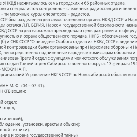
те УНКВД насчитывалось семь городских и 66 районных отдела.
ки специалистов контрольно – слежечных радиостанций и пеленгатор
– ти месячные курсы операторов – радистов.
ССР был разделен на два самостоятельных органа: НКВД СССР и Нарк
 остался Л.П. БЕРИЯ, Нарком государственной безопасности назна
 СССР на два наркомата преследовало цель разграничить сферу д
тупностью и охрана общественного порядка, НКГБ - обеспечение гос
б) и СНК СССР "О передаче Особого отдела из НКВД СССР в ведени
ной контрразведки были организованы при Наркомате обороны и На
Ф, непосредственно подчиненные народным комиссарам обороны 
изован Третий отдел с функциями чекистского обслуживания погр
 создан Третий отдел Сибирского военного округа. 13 февраля 19
Б МОЖИН А.П.
анизаций Управление НКГБ СССР по Новосибирской области возглав
АН М. Ф. (04 – 07.41).
УНКГБ вошли:
й отдел;
 отдел;
истический);
блюдение, установки, аресты и обыски);
вной техники);
ание и охрана государственной тайны)