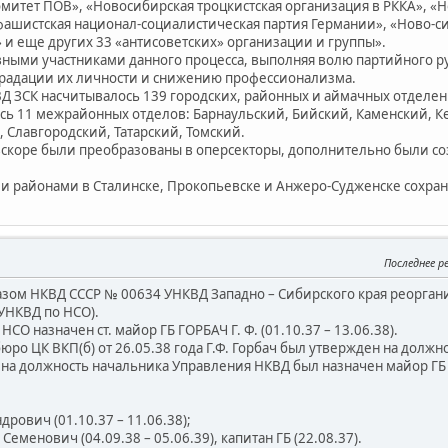
митет ПОВ», «Новосибирская троцкистская организация в РККА», «
фашистская национал-социалистическая партия Германии», «Ново-с
 и еще других 33 «антисоветских» организации и группы».
ыми участниками данного процесса, выполняя волю партийного рук
градации их личности и снижению профессионализма.
ВД ЗСК насчитывалось 139 городских, районных и аймачных отдел
сь 11 межрайонных отделов: Барнаульский, Бийский, Каменский, 
 Славгородский, Татарский, Томский.
оре были преобразованы в оперсекторы, дополнительно были со
 районами в Сталинске, Прокопьевске и Анжеро-Судженске сохран
Последнее р
казом НКВД СССР № 00634 УНКВД Западно – Сибирского края реорган
УНКВД по НСО).
 назначен ст. майор ГБ ГОРБАЧ Г. Ф. (01.10.37 – 13.06.38).
о ЦК ВКП(б) от 26.05.38 года Г.Ф. Горбач был утвержден на должн
на должность начальника Управления НКВД был назначен майор ГБ
рович (01.10.37 – 11.06.38);
менович (04.09.38 – 05.06.39), капитан ГБ (22.08.37).