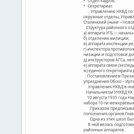
• Отдел кадров;
• Секретариат.
Управлению НКВД по ЗСК
окружные отделы, Управл
Сталинский (ныне – Ново
Структура районного отд
а) аппарата УГБ — начал
б) отделения милиции;
в) аппарата инспекции ре
г) инспектора противопо
низации и подготовки д
д) инструкторов АГСа, не
е) аппарата связи (экспе
ж) единого секретариата 
Постановлением Президиу
упразднения Обско – Ирт
Управления НКВД в новы
Начальником УНКВД КК н
10 августа 1935 года На
набора 10-ти межкраевых
Приказом предписывалос
пополнения органов Гла
Одна из этих школ была 
В ней велась подготовк
районных аппаратов.