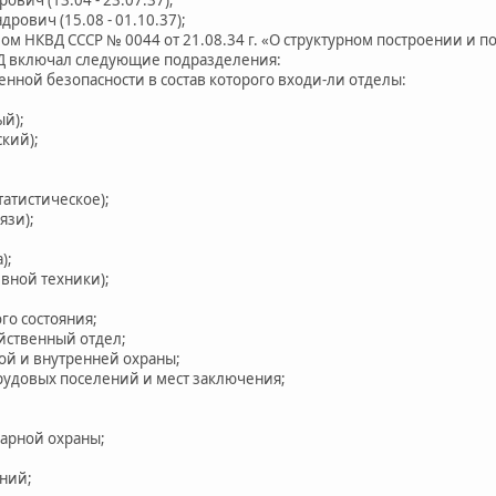
ович (15.08 - 01.10.37);
ом НКВД СССР № 0044 от 21.08.34 г. «О структурном построении и
Д включал следующие подразделения:
енной безопасности в состав которого входи-ли отделы:
ый);
ский);
татистическое);
язи);
);
ивной техники);
го состояния;
йственный отдел;
ой и внутренней охраны;
рудовых поселений и мест заключения;
арной охраны;
ний;