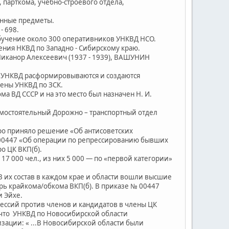
 парткома, учебно-строевого отдела,
нные предметы.
- 698.
бучение около 300 оперативников УНКВД НСО.
ия НКВД по Западно - Сибирскому краю.
Никанор Алексеевич (1937 - 1939), ВАШУНИН
ы УНКВД расформировываются и создаются
ены УНКВД по ЗСК.
ма ВД СССР и на это место был назначен Н. И.
амостоятельный Дорожно – транспортный отдел
ро приняло решение «Об антисоветских
 00447 «Об операции по репрессированию бывших
о ЦК ВКП(б).
7 000 чел., из них 5 000 — по «первой категории»
их состав в каждом крае и области вошли высшие
рь крайкома/обкома ВКП(б). В приказе № 00447
и Эйхе.
ссий против членов и кандидатов в члены ЦК
, что УНКВД по Новосибирской области
зации: « ...В Новосибирской области были