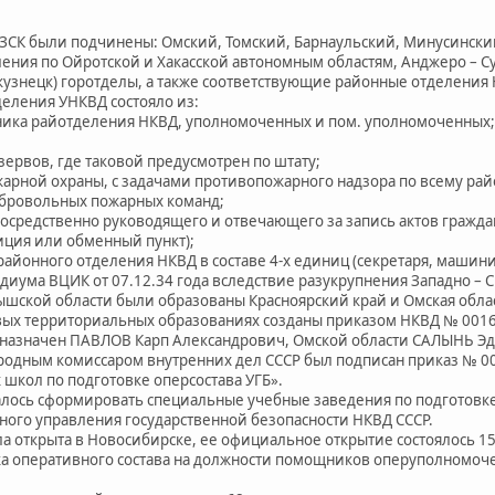
 были подчинены: Омский, Томский, Барнаульский, Минусинский
ения по Ойротской и Хакасской автономным областям, Анджеро – 
кузнецк) горотделы, а также соответствующие районные отделения
еления УНКВД состояло из:
ьника райотделения НКВД, уполномоченных и пом. уполномоченных;
зервов, где таковой предусмотрен по штату;
жарной охраны, с задачами противопожарного надзора по всему райо
обровольных пожарных команд;
посредственно руководящего и отвечающего за запись актов граждан
диция или обменный пункт);
районного отделения НКВД в составе 4-х единиц (секретаря, машини
ма ВЦИК от 07.12.34 года вследствие разукрупнения Западно – Си
ышской области были образованы Красноярский край и Омская обла
х территориальных образованиях созданы приказом НКВД № 00168 
азначен ПАВЛОВ Карп Александрович, Омской области САЛЫНЬ Эд
родным комиссаром внутренних дел СССР был подписан приказ № 00
 школ по подготовке оперсостава УГБ».
ь сформировать специальные учебные заведения по подготовке к
вного управления государственной безопасности НКВД СССР.
открыта в Новосибирске, ее официальное открытие состоялось 15 
а оперативного состава на должности помощников оперуполномоч