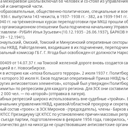
а межкраевой школы включал 68 человек и со-стоял из управления,
ой и санитарной части.
бразовательные, общественно-политические, специальные и вое
г. выпустила 143 чекиста, в 1937- 1938 гг. - 382, а в 1939-1941 гг. 
40 гг. на трёхмесячных курсах переподготовки при МКШ прошли о
организационном отношении была подчинена начальнику Управлен
вляли - РУБИН Илья Зусьевич (10.12.1935 - 26.06.1937), БАРКОВ 
39 – 12.1941).
арнаульский, Омский, Томский и Минусинский оперативные сектор
елы НКВД. Райотделения, входившие в их подчинение, переподчин
ральный комиссар ГБ Г. Г. Ягода был освобожден от должности Нарко
409 от 14.07.37 г. на Томской железной дороге вновь создается с
ацией в г. Новосибирске.
 историю как «эпоха большого террора». 2 июля 1937 г. Политбю
и которого 30 июля Н. Ежов подписал оперативный Приказ НКВД №
других антисоветских элементов», который был утвержден Политбюр
миты» по репрессиям для каждого региона. Для ЗСК они составили 1
2 000 чел. — по «второй» (отправка в лагеря).
ных репрессий широко использовались вне-судебные «тройки». В 
ачальник управления НКВД, краевой/областной прокурор и секрета
й состав «троек»: в ЗСК Миронов - (председатель), члены - Барков 
КПСС Президиуму ЦК КПСС по установлению причин массовых репре
II съезде партии, подготовленном в феврале 1956 года, говорилось
личество дел на никогда не существовавшие антисоветские органи