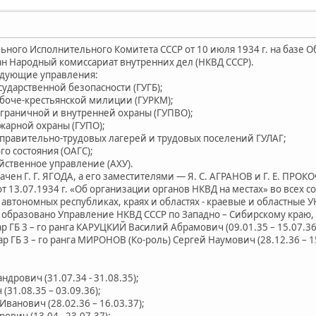
ного Исполнительного Комитета СССР от 10 июля 1934 г. на базе 
н Народный комиссариат внутренних дел (НКВД СССР).
едующие управления:
сударственной безопасности (ГУГБ);
абоче-крестьянской милиции (ГУРКМ);
ограничной и внутренней охраны (ГУПВО);
ожарной охраны (ГУПО);
справительно-трудовых лагерей и трудовых поселений ГУЛАГ;
го состояния (ОАГС);
йственное управление (АХУ).
н Г. Г. ЯГОДА, а его заместителями — Я. С. АГРАНОВ и Г. Е. ПРОК
13.07.1934 г. «Об организации органов НКВД на местах» во всех с
 автономных республиках, краях и областях - краевые и областны
бразовано Управление НКВД СССР по Западно – Сибирскому краю, во
р ГБ 3 – го ранга КАРУЦКИЙ Василий Абрамович (09.01.35 – 15.07.
ссар ГБ 3 – го ранга МИРОНОВ (Ко-роль) Сергей Наумович (28.12.36 –
рович (31.07.34 - 31.08.35);
(31.08.35 – 03.09.36);
ванович (28.02.36 – 16.03.37);
вич (13.04 - 23.07.37);