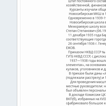
Штат постоянного состав
хозяйственной, финансов
Курсанты изучали общео
Новосибирская МКШ в 1936 
Одновременно в 1939-19
Новосибирская школа в 
Межкраевую школу возгла
Степан Степанович (06.19
11 декабря 1935 года Б
соответствующие горотд
26 сентября 1936 г. Гене
ЕЖОВ.
Приказом НКВД СССР № 00
ГУГБ НКВД СССР, с дислок
1937—1938 годы вошли в
элементах», на основани
кулаков, уголовников и 
В приказе были даны «ли
(подлежали расстрелу) и 1
Для проведения масштаб
местные руководители: н
был объявлен персональны
В докладе Комиссии ЦК 
ВКП(б), избранных на ХV
сфабриковало большое ко