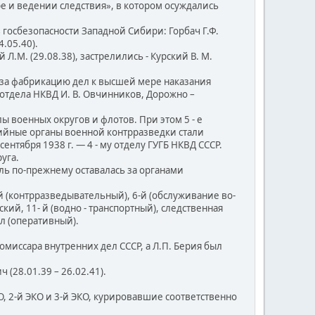
ре и ведении следствия», в котором осуждались
осбезопасности Западной Сибири: Горбач Г.Ф.
.05.40).
 Л.М. (29.08.38), застрелились - Курский В. М.
 за фабрикацию дел к высшей мере наказания
отдела НКВД И. В. Овчинников, Дорожно –
 военных округов и флотов. При этом 5 - е
ийные органы военной контрразведки стали
тября 1938 г. — 4 - му отделу ГУГБ НКВД СССР.
уга.
ль по-прежнему оставалась за органами
й (контрразведывательный), 6-й (обслуживание во-
ий, 11- й (водно - транспортный), следственная
ел (оперативный).
миссара внутренних дел СССР, а Л.П. Берия был
(28.01.39 – 26.02.41).
 2-й ЭКО и 3-й ЭКО, курировавшие соответственно