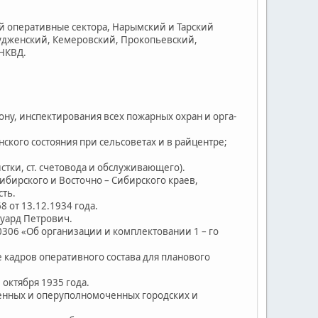
 оперативные сектора, Нарымский и Тарский
Судженский, Кемеровский, Прокопьевский,
 НКВД.
ну, инспектирования всех пожарных охран и орга-
ского состояния при сельсоветах и в райцентре;
стки, ст. счетовода и обслуживающего).
бирского и Восточно – Сибирского краев,
сть.
от 13.12.1934 года.
уард Петрович.
306 «Об организации и комплектовании 1 – го
адров оперативного состава для планового
октября 1935 года.
енных и оперуполномоченных городских и