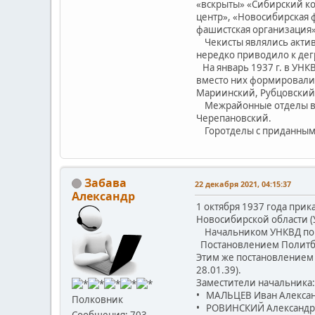
«вскрыты» «Сибирский ко
центр», «Новосибирская 
фашистская организация»
Чекисты являлись активн
нередко приводило к де
На январь 1937 г. в УНК
вместо них формировали
Мариинский, Рубцовский,
Межрайонные отделы вск
Черепановский.
Горотделы с приданными
Забава
22 декабря 2021, 04:15:37
Александр
1 октября 1937 года при
Новосибирской области (
Начальником УНКВД по НСО
Постановлением Политбюр
Этим же постановлением 
28.01.39).
Заместители начальника:
• МАЛЬЦЕВ Иван Александ
Полковник
• РОВИНСКИЙ Александр Се