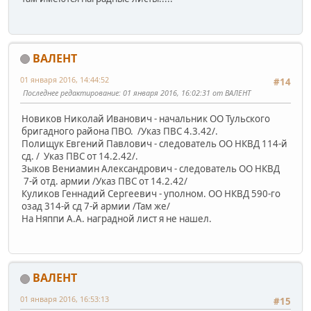
ВАЛЕНТ
01 января 2016, 14:44:52
#14
Последнее редактирование
: 01 января 2016, 16:02:31 от ВАЛЕНТ
Новиков Николай Иванович - начальник ОО Тульского
бригадного района ПВО. /Указ ПВС 4.3.42/.
Полищук Евгений Павлович - следователь ОО НКВД 114-й
сд. / Указ ПВС от 14.2.42/.
Зыков Вениамин Александрович - следователь ОО НКВД
7-й отд. армии /Указ ПВС от 14.2.42/
Куликов Геннадий Сергеевич - уполном. ОО НКВД 590-го
озад 314-й сд 7-й армии /Там же/
На Няппи А.А. наградной лист я не нашел.
ВАЛЕНТ
01 января 2016, 16:53:13
#15