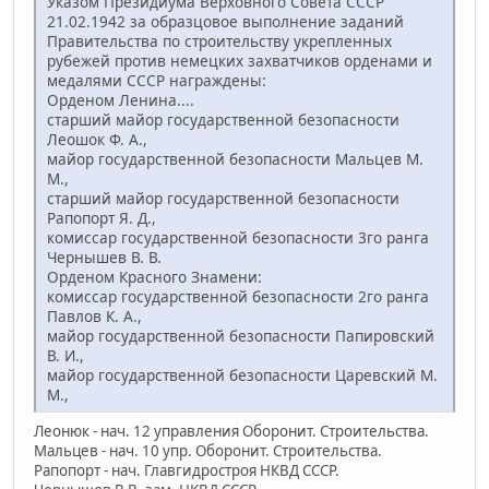
Указом Президиума Верховного Совета СССР
21.02.1942 за образцовое выполнение заданий
Правительства по строительству укрепленных
рубежей против немецких захватчиков орденами и
медалями СССР награждены:
Орденом Ленина....
старший майор государственной безопас­ности
Леошок Ф. А.,
майор государственной безопасности Мальцев М.
М.,
старший майор государственной безопасности
Рапо­порт Я. Д.,
комиссар государственной безопасности 3­го ранга
Чернышев В. В.
Орденом Красного Знамени:
комиссар государствен­ной безопасности 2­го ранга
Павлов К. А.,
майор государственной безопасности Папировский
В. И.,
майор государственной безопас­ности Царевский М.
М.,
Леонюк - нач. 12 управления Оборонит. Строительства.
Мальцев - нач. 10 упр. Оборонит. Строительства.
Рапопорт - нач. Главгидростроя НКВД СССР.