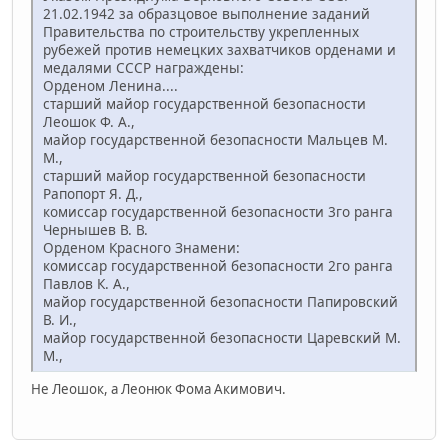
21.02.1942 за образцовое выполнение заданий
Правительства по строительству укрепленных
рубежей против немецких захватчиков орденами и
медалями СССР награждены:
Орденом Ленина....
старший майор государственной безопас­ности
Леошок Ф. А.,
майор государственной безопасности Мальцев М.
М.,
старший майор государственной безопасности
Рапо­порт Я. Д.,
комиссар государственной безопасности 3­го ранга
Чернышев В. В.
Орденом Красного Знамени:
комиссар государствен­ной безопасности 2­го ранга
Павлов К. А.,
майор государственной безопасности Папировский
В. И.,
майор государственной безопас­ности Царевский М.
М.,
Не Леошок, а Леонюк Фома Акимович.