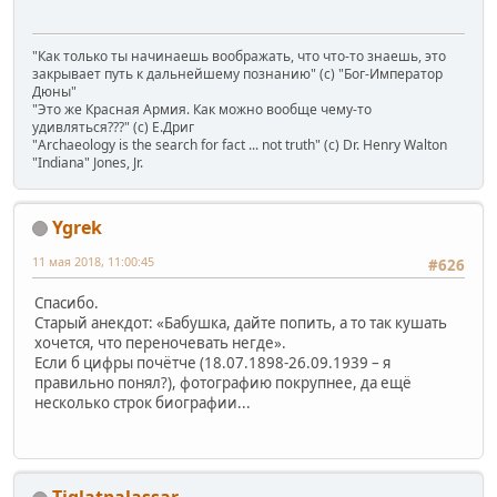
"Как только ты начинаешь воображать, что что-то знаешь, это
закрывает путь к дальнейшему познанию" (с) "Бог-Император
Дюны"
"Это же Красная Армия. Как можно вообще чему-то
удивляться???" (с) Е.Дриг
"Archaeology is the search for fact ... not truth" (c) Dr. Henry Walton
"Indiana" Jones, Jr.
Ygrek
11 мая 2018, 11:00:45
#626
Спасибо.
Старый анекдот: «Бабушка, дайте попить, а то так кушать
хочется, что переночевать негде».
Если б цифры почётче (18.07.1898-26.09.1939 – я
правильно понял?), фотографию покрупнее, да ещё
несколько строк биографии...