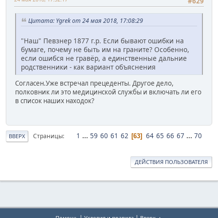
#629
Цитата: Ygrek от 24 мая 2018, 17:08:29
"Наш" Певзнер 1877 г.р. Если бывают ошибки на
бумаге, почему не быть им на граните? Особенно,
если ошибся не гравёр, а единственные дальние
родственники - как вариант объяснения
Согласен.Уже встречал прецеденты. Другое дело,
полковник ли это медицинской службы и включать ли его
в список наших находок?
1
...
59
60
61
62
64
65
66
67
...
70
Страницы
63
ВВЕРХ
ДЕЙСТВИЯ ПОЛЬЗОВАТЕЛЯ
|
|
Помощь
Условия и правила
Вверх ▲