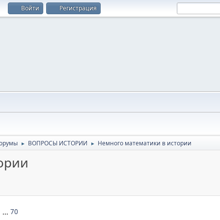
Войти
Регистрация
орумы
ВОПРОСЫ ИСТОРИИ
Немного математики в истории
►
►
ории
6
...
70