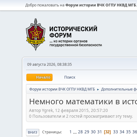
Добро пожаловать на
Форум истории ВЧК ОГПУ НКВД МГБ
.
09 августа 2026, 08:38:35
Начало
Поиск
Форум истории ВЧК ОГПУ НКВД МГБ
Дополнительные ф
►
Немного математики в ист
Автор Ygrek, 12 февраля 2015, 20:57:20
0 Пользователи и 2 гостей просматривают эту тему.
1
...
28
29
30
31
33
34
35
3
Страницы
32
ВНИЗ