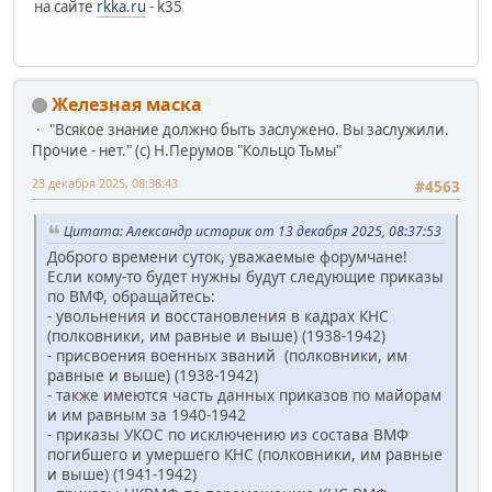
на сайте
rkka.ru
- k35
Железная маска
"Всякое знание должно быть заслужено. Вы заслужили.
Прочие - нет." (с) Н.Перумов "Кольцо Тьмы"
23 декабря 2025, 08:38:43
#4563
Цитата: Александр историк от 13 декабря 2025, 08:37:53
Доброго времени суток, уважаемые форумчане!
Если кому-то будет нужны будут следующие приказы
по ВМФ, обращайтесь:
- увольнения и восстановления в кадрах КНС
(полковники, им равные и выше) (1938-1942)
- присвоения военных званий (полковники, им
равные и выше) (1938-1942)
- также имеются часть данных приказов по майорам
и им равным за 1940-1942
- приказы УКОС по исключению из состава ВМФ
погибшего и умершего КНС (полковники, им равные
и выше) (1941-1942)