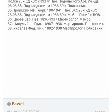
Полка 95й СД КВО с 1937г Нач. Подольского Арт. Уч.-ща
08.03.38. Под следствием 1938-39гг Полковник.
35. Троицкий Ив. Георг. 190-1941 Нач. ВХС 28й КД КВО
28.08.38. Под следствием 1938-39гг Майор Погиб в ВОВ.
36. Царёв Сер. Пав. 1896-1937 Мартиролог. Майор.
37. Чипуль Сер. Григ. 18987-1938 Мартиролог. Полковник.
38. Яковлев Фёд. Ник. 1892-1938 Мартиролог. Полковник.
Pawel
03 апреля 2026, 17:02:02