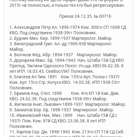
2015г не полностью, а только тех кто был репрессирован.
Приказ 24.12.35. № 00716
1. Александров Пётр Ал. 1896-1974 Ком. 300го СП 100й СД
КВО. Под следствием 1938-39гг Полковник.
2. Будник Мих. Кир. 1899-1937 Мартиролог. Майор.
3. Виноградский Григ. Ал.-др 1900-938 Мартиролог.
Майор.
4. Волчков Фёд. Абр. 1894-1937 Мартиролог. Майор.
5. Дорофеев Макс. Еф. 1894-1943 Нач. Штаба 15й СД КВО
Препод. Тактики Одесского Пехот. Уч.ща. КВО 06.02.38. 8
лет ИТЛ 18.03.43. СевВостЛАГ Полковник.
6. Елисеев Ал Тим. 1891 Ком. 135го Арт. Полка с 1937г
Ком. Арт. 15го Стр. Копуса КВО. 14.03.38. ИТЛ 1938-53гг
Полковник.
7. Ефимов Анд. Степ. 1898 Ком. 4го КП 1й Кав. Див.
КВО. 24.02.38. Под следствием 1938-39гг Майор.
8. Житиков Анат. Львович 1899-1937 Мартиролог. Майор.
9. Захматов Бор. Еф. 1898-1937 Мартиролог. Майор.
10. Ивановский Ник. Мих. 1899 Нач. Штаба 15й СД с
1937г Пом. Ком. 97й СД КВО. 23.06.38. 8 лет ИТЛ
Полковник.
11. Карпов Сер. Дм. 1898-1943 Ком. 213го СП 71й СД Сиб.