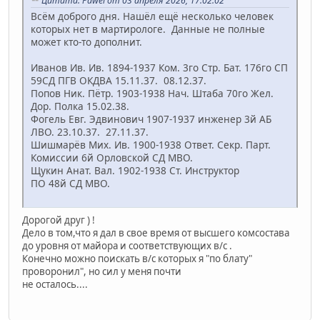
Цитата: Pawel от 03 апреля 2026, 17:02:02
Всём доброго дня. Нашёл ещё несколько человек
которых нет в мартирологе. Данные не полные
может кто-то дополнит.
Иванов Ив. Ив. 1894-1937 Ком. 3го Стр. Бат. 176го СП
59СД ПГВ ОКДВА 15.11.37. 08.12.37.
Попов Ник. Пётр. 1903-1938 Нач. Штаба 70го Жел.
Дор. Полка 15.02.38.
Фогель Евг. Эдвинович 1907-1937 инженер 3й АБ
ЛВО. 23.10.37. 27.11.37.
Шишмарёв Мих. Ив. 1900-1938 Ответ. Секр. Парт.
Комиссии 6й Орловской СД МВО.
Щукин Анат. Вал. 1902-1938 Ст. Инструктор
ПО 48й СД МВО.
Дорогой друг ) !
Дело в том,что я дал в свое время от высшего комсостава
до уровня от майора и соответствующих в/с .
Конечно можно поискать в/с которых я "по блату"
проворонил", но сил у меня почти
не осталось....