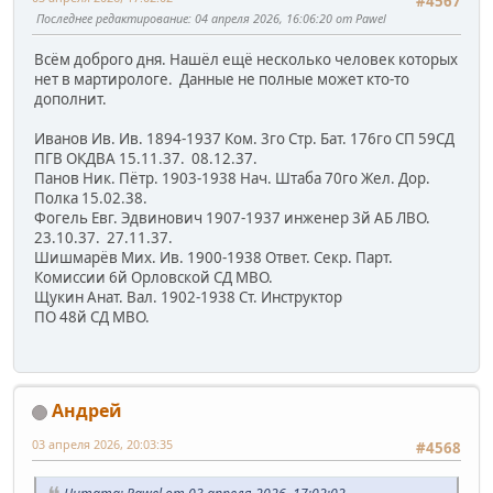
#4567
Последнее редактирование
: 04 апреля 2026, 16:06:20 от Pawel
Всём доброго дня. Нашёл ещё несколько человек которых
нет в мартирологе. Данные не полные может кто-то
дополнит.
Иванов Ив. Ив. 1894-1937 Ком. 3го Стр. Бат. 176го СП 59СД
ПГВ ОКДВА 15.11.37. 08.12.37.
Панов Ник. Пётр. 1903-1938 Нач. Штаба 70го Жел. Дор.
Полка 15.02.38.
Фогель Евг. Эдвинович 1907-1937 инженер 3й АБ ЛВО.
23.10.37. 27.11.37.
Шишмарёв Мих. Ив. 1900-1938 Ответ. Секр. Парт.
Комиссии 6й Орловской СД МВО.
Щукин Анат. Вал. 1902-1938 Ст. Инструктор
ПО 48й СД МВО.
Андрей
03 апреля 2026, 20:03:35
#4568