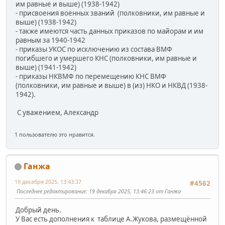
им равные и выше) (1938-1942)
- присвоения военных званий (полковники, им равные и
выше) (1938-1942)
- также имеются часть данных приказов по майорам и им
равным за 1940-1942
- приказы УКОС по исключению из состава ВМФ
погибшего и умершего КНС (полковники, им равные и
выше) (1941-1942)
- приказы НКВМФ по перемещению КНС ВМФ
(полковники, им равные и выше) в (из) НКО и НКВД (1938-
1942).
С уважением, Александр
1 пользователю это нравится.
Ганжа
19 декабря 2025, 13:43:37
#4562
Последнее редактирование
: 19 декабря 2025, 13:46:23 от Ганжа
Добрый день.
У Вас есть дополнения к таблице А.Жукова, размещённой