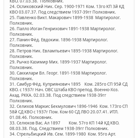
КВО. 07.03.38. Полковник.
24. Осликовский Ник. Сер. 1900-1971 Ком. 13го КП 3й КД
КВО 03.07.37. Под следствием 1937-39гг Полковник.
25. Павленко Викт. Макарович 1899-1938 Мартиролог.
Полковник.
26. Палло Иоган Генрихович 1891-1938 Мартиролог.
Полковник.
27. Панин Фёд. Евдоким. 1896-1938 Мартиролог.
Полковник.
28. Петров Ник. Евлампьевич 1895-1938 Мартиролог.
Полковник.
29. Рычко Казимир Мих. 1899-1937 Мартиролог.
Полковник.
30. Саккилари Вл. Георг. 1891-1938 Мартиролог.
Полковник.
31. Самбур Фёд. Куприянович 1895 Ком. 285го СП 95й СД
КВО. с 1937г Нач. ОВС Штаба КВО препод. Военно-Хоз.
Акад. РККА. 02.03.38. Под следствием 1938-39гг
Полковник.
32. Селихов Маркис Бекмулович 1896-1946 Ком. 173го СП
58й СД КВО с 1937г Пом. Ком 60 СД ЛВО 20.07.41. ИТЛ.
01.08.46. Полковник.
33. Селюков Вас. Ал 1897 Ком. 57го КП 14й КД КВО.
08.03.38. Под. Следствием 1938-39гг Полковник.
34. Стрельбицкий Ив. Сем. 1899-1980 Ком. 95го Арт.