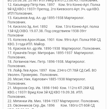
ВО 26.08.38. 20 лет ИТЛ Умер в ИТЛ 25.06.43. Полковник.
12. Касьяндер Пётр Ник. 1897 Ком. 9го Конно-Арт. Полка
9й КД КВО с 1937г Препод. 2го Киевского Арт. Уч.-ща КВО.
ИТЛ Полковник.
13. Касьянов Анд. Ал.-др 1895-1938 Мартиролог.
Полковник.
14. Киселло Эд. Ант. 1892 Ком. 13го Конно-Арт. полка
13й КД СКВО. 19.07.38. Под следствием 1938-39гг
Полковни
15. Копелев Арон Исаак. 1901 Ком. 99го Арт. Полка 99й СД
КВО. 3 года ИТЛ. Майор.
16. Краснов Ал.-др Ив. 1890-1938 Мартиролог. Полковник.
17. Кумачёв Георг. Митрофан. 1895-1937 Мартиролог.
Полковник.
18. Логвинов Ник. Петр. 1896-1938. Мартиролог.
Полковник.
19. Лойф Лев Арон. 1897 Ком. 234го СП 78й СД Сиб. ВО
Уволен. Проверяю. Полковник.
20. Мезис Ник. Карлович 1885-1938 Мартиролог.
Полковник.
21. Морозов Сер. Ив. 1898-1940 Ком. 112го КП 28й КД
КВО. с 1937г Врид Ком 3й КД КВО 19.09.38. ИТЛ.
Полковник.
22. Мятинки Ив. Мих. 1894-1937 Мартиролог. Полковник.
23. Овсянников Сер. Дм. 1896 Ком. 180го СП 60й СД