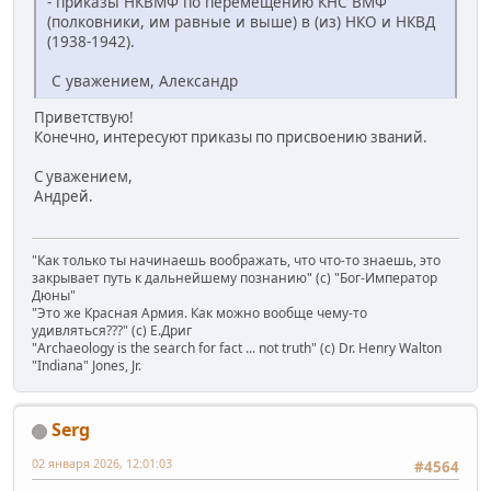
- приказы НКВМФ по перемещению КНС ВМФ
(полковники, им равные и выше) в (из) НКО и НКВД
(1938-1942).
С уважением, Александр
Приветствую!
Конечно, интересуют приказы по присвоению званий.
С уважением,
Андрей.
"Как только ты начинаешь воображать, что что-то знаешь, это
закрывает путь к дальнейшему познанию" (с) "Бог-Император
Дюны"
"Это же Красная Армия. Как можно вообще чему-то
удивляться???" (с) Е.Дриг
"Archaeology is the search for fact ... not truth" (c) Dr. Henry Walton
"Indiana" Jones, Jr.
Serg
02 января 2026, 12:01:03
#4564