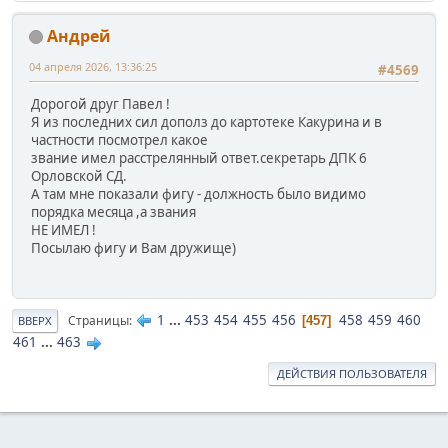
Андрей
04 апреля 2026, 13:36:25
#4569
Дорогой друг Павел !
Я из последних сил дополз до картотеке Какурина и в
частности посмотрел какое
звание имел расстрелянный ответ.секретарь ДПК 6
Орловской СД.
А там мне показали фигу - должность было видимо
порядка месяца ,а звания
НЕ ИМЕЛ !
Посылаю фигу и Вам дружище)
1
...
453
454
455
456
458
459
460
Страницы
457
ВВЕРХ
461
...
463
ДЕЙСТВИЯ ПОЛЬЗОВАТЕЛЯ