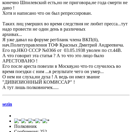
конечно Шпилевский есть,но не приговора,не года смерти не
дано !
Хотя и написано что он был репрессирован.
Таких лиц умерших во время следствия не любит пресса...тут
надо провести не один день в различных
архивах...
Я уже давал на форуме регбланк члена ВКП(б),
нач.Политуправления ТОФ Красных Дмитрий Андреевича.
Его пр.НКО СССР №0366 от 03.05.1938 уволен по ст.44В.
А что говорит эта статья ? А то что это лицо было
АРЕСТОВАНО !
Его после ареста повезли в Москву,но что-то случилось во
время поездки с ним ...в результате чего он умер...
О нем ни слуха,ни духа ! А ведь он имел звание
"ДИВИЗИОННЫЙ КОМИССАР" !
А тут лишь полковничек.....
sezin
Полковник
Сообщения: 252