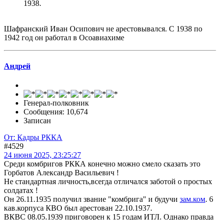
1938.
Шафранский Иван Осипович не арестовывался. С 1938 по
1942 год он работал в Осоавиахиме
Андрей
Генерал-полковник
Сообщения: 10,674
Записан
От: Кадры РККА
#4529
24 июня 2025, 23:25:27
Среди комбригов РККА конечно можно смело сказать это
Горбатов Александр Васильевич !
Не стандартная личность,всегда отличался заботой о простых
солдатах !
Он 26.11.1935 получил звание "комбрига" и будучи
зам.ком
. 6
кав.корпуса КВО был арестован 22.10.1937.
ВКВС 08.05.1939 приговорен к 15 годам ИТЛ. Однако правда