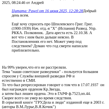
2025, 08:24:46 от Андрей
Цитата: Pawel от 16 июня 2025, 12:28:28
Добрый
день всем.
Ещё хочу спросить про Шпилевского Григ. Григ.
(1900-1939) Нач. отд.-я "Х" (Испания) Развед. Упр.
РККА. Полковник. Дата ареста есть 22.10.38. А
вот что с ним было дальше неясно. В
Постановлениях его нет. Может умер под
следствием? Думаю что год смерти написали
приблизительно.
На 99% уверен,что его не расстреляли.
Тема "наши советские разведчики" - пользуется большим
спросом у Службы внешней разведки РФ и
естественно в СМИ.
То что был репрессирован говорит о том что в 17.07.1937 он
был награжден орденом Кр.Звезда,
а затем был лишен ордена. Это в ГАРФ ф.7523,оп.44.
Скорее всего он умер во время следствия.
В серьезной книге "ГРУ.Дела и люди" изданной еще в 2003 г.
(авторы В.М.Лурье,В.Я.Кочик")