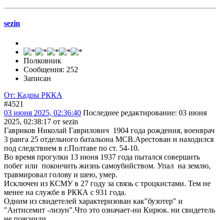
sezin
Полковник
Сообщения: 252
Записан
От: Кадры РККА
#4521
03 июня 2025, 02:36:40
Последнее редактирование
: 03 июня
2025, 02:38:17 от sezin
Гавриков Николай Гаврилович 1904 года рождения, военврач
3 ранга 25 отдельного батальона МСВ.Арестован и находился
под следствием в г.Полтаве по ст. 54-10.
Во время прогулки 13 июня 1937 года пытался совершить
побег или покончить жизнь самоубийством. Упал на землю,
травмировал голову и шею, умер.
Исключен из КСМУ в 27 году за связь с троцкистами. Тем не
менее на службе в РККА с 931 года.
Одним из свидетелей характеризован как"бузотер" и
"Антисемит -лизун".Что это означает-ни Кирюк. ни свидетель
не пояснили.