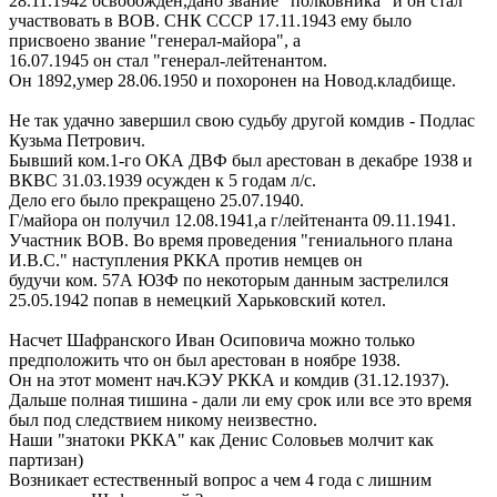
28.11.1942 освобожден,дано звание "полковника" и он стал
участвовать в ВОВ. СНК СССР 17.11.1943 ему было
присвоено звание "генерал-майора", а
16.07.1945 он стал "генерал-лейтенантом.
Он 1892,умер 28.06.1950 и похоронен на Новод.кладбище.
Не так удачно завершил свою судьбу другой комдив - Подлас
Кузьма Петрович.
Бывший ком.1-го ОКА ДВФ был арестован в декабре 1938 и
ВКВС 31.03.1939 осужден к 5 годам л/с.
Дело его было прекращено 25.07.1940.
Г/майора он получил 12.08.1941,а г/лейтенанта 09.11.1941.
Участник ВОВ. Во время проведения "гениального плана
И.В.С." наступления РККА против немцев он
будучи ком. 57А ЮЗФ по некоторым данным застрелился
25.05.1942 попав в немецкий Харьковский котел.
Насчет Шафранского Иван Осиповича можно только
предположить что он был арестован в ноябре 1938.
Он на этот момент нач.КЭУ РККА и комдив (31.12.1937).
Дальше полная тишина - дали ли ему срок или все это время
был под следствием никому неизвестно.
Наши "знатоки РККА" как Денис Соловьев молчит как
партизан)
Возникает естественный вопрос а чем 4 года с лишним