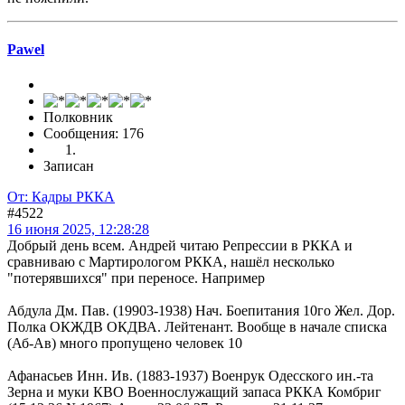
Pawel
Полковник
Сообщения: 176
Записан
От: Кадры РККА
#4522
16 июня 2025, 12:28:28
Добрый день всем. Андрей читаю Репрессии в РККА и
сравниваю с Мартирологом РККА, нашёл несколько
"потерявшихся" при переносе. Например
Абдула Дм. Пав. (19903-1938) Нач. Боепитания 10го Жел. Дор.
Полка ОКЖДВ ОКДВА. Лейтенант. Вообще в начале списка
(Аб-Ав) много пропущено человек 10
Афанасьев Инн. Ив. (1883-1937) Военрук Одесского ин.-та
Зерна и муки КВО Военнослужащий запаса РККА Комбриг