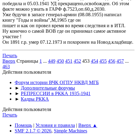
победила и 05.03.1941 УД прекращено,освобожден. Об этом
факте можно узнать в ГАРФ ф.7523,оп.60,д.2030.
Уже будучи в запасе генерал-армии (08.08.1955) написал
книгу "Годы и войны",М,1965 где он
пишет и как он провел время во время следствия и в ИТЛ.
Ну конечно о самой ВОВ где он принимал самое активное
участие !
Он 1891 г.р. умер 07.12.1973 и похоронен на Новод.кладбище.
Печать
Вверх
Страницы
1
...
449
450
451
452
453
454
455
456
457
...
463
Действия пользователя
Форум истории ВЧК ОГПУ НКВД МГБ
►
Дополнительные форумы
►
РЕПРЕССИИ в РККА 1935-1941
►
Кадры РККА
Действия пользователя
Печать
Помощь
|
Условия и правила
|
Вверх ▲
SMF 2.1.7 © 2026
,
Simple Machines