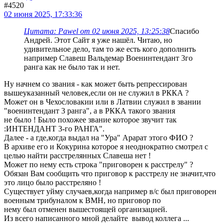
#4520
02 июня 2025, 17:33:36
Цитата: Pawel от 02 июня 2025, 13:25:38
Спасибо
Андрей. Этот Сайт я уже нашёл. Читаю, но
удивительное дело, там то же есть кого дополнить
например Славеш Вальдемар Военинтендант 3го
ранга как не было так и нет.
Ну начнем со звания - как может быть репрессирован
вышеуказанный человек,если он не служил в РККА ?
Может он в Чехословакии или в Латвии служил в звании
"военинтендант 3 ранга", а в РККА такого звания
не было ! Было похожее звание которое звучит так
:ИНТЕНДАНТ 3-го РАНГА".
Далее - а где,когда выдал на "Ура" Арарат этого ФИО ?
В архиве его и Кокурина которое я неоднократно смотрел с
целью найти расстрелянных Славеша нет !
Может по нему есть строка "приговорен к расстрелу" ?
Обязан Вам сообщить что приговор к расстрелу не значит,что
это лицо было расстреляно !
Существует уйму случаев,когда например в/с был приговорен
военным трибуналом к ВМН, но приговор по
нему был отменен вышестоящей организацией.
Из всего написанного мной делайте вывод коллега ...