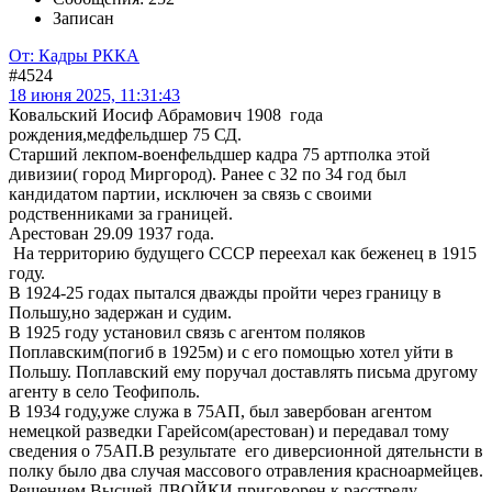
Записан
От: Кадры РККА
#4524
18 июня 2025, 11:31:43
Ковальский Иосиф Абрамович 1908 года
рождения,медфельдшер 75 СД.
Старший лекпом-военфельдшер кадра 75 артполка этой
дивизии( город Миргород). Ранее с 32 по 34 год был
кандидатом партии, исключен за связь с своими
родственниками за границей.
Арестован 29.09 1937 года.
На территорию будущего СССР переехал как беженец в 1915
году.
В 1924-25 годах пытался дважды пройти через границу в
Польшу,но задержан и судим.
В 1925 году установил связь с агентом поляков
Поплавским(погиб в 1925м) и с его помощью хотел уйти в
Польшу. Поплавский ему поручал доставлять письма другому
агенту в село Теофиполь.
В 1934 году,уже служа в 75АП, был завербован агентом
немецкой разведки Гарейсом(арестован) и передавал тому
сведения о 75АП.В результате его диверсионной дятельнсти в
полку было два случая массового отравления красноармейцев.
Решением Высшей ДВОЙКИ приговорен к расстрелу.