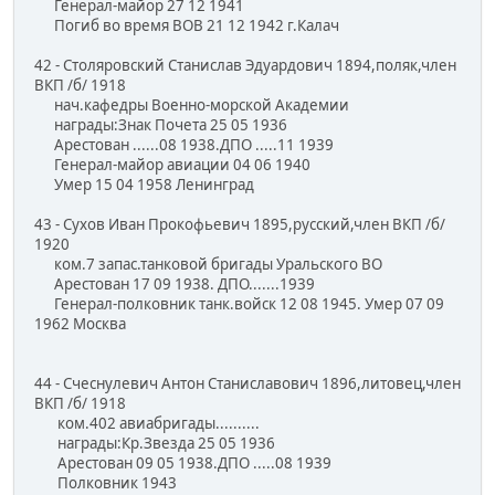
Генерал-майор 27 12 1941
Погиб во время ВОВ 21 12 1942 г.Калач
42 - Столяровский Станислав Эдуардович 1894,поляк,член
ВКП /б/ 1918
нач.кафедры Военно-морской Академии
награды:Знак Почета 25 05 1936
Арестован ......08 1938.ДПО .....11 1939
Генерал-майор авиации 04 06 1940
Умер 15 04 1958 Ленинград
43 - Сухов Иван Прокофьевич 1895,русский,член ВКП /б/
1920
ком.7 запас.танковой бригады Уральского ВО
Арестован 17 09 1938. ДПО.......1939
Генерал-полковник танк.войск 12 08 1945. Умер 07 09
1962 Москва
44 - Счеснулевич Антон Станиславович 1896,литовец,член
ВКП /б/ 1918
ком.402 авиабригады..........
награды:Кр.Звезда 25 05 1936
Арестован 09 05 1938.ДПО .....08 1939
Полковник 1943