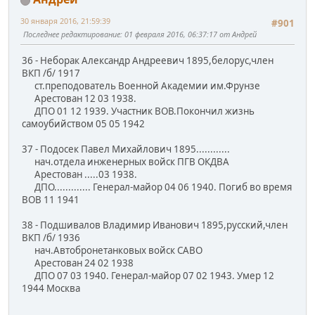
30 января 2016, 21:59:39
#901
Последнее редактирование
: 01 февраля 2016, 06:37:17 от Андрей
36 - Неборак Александр Андреевич 1895,белорус,член
ВКП /б/ 1917
ст.преподователь Военной Академии им.Фрунзе
Арестован 12 03 1938.
ДПО 01 12 1939. Участник ВОВ.Покончил жизнь
самоубийством 05 05 1942
37 - Подосек Павел Михайлович 1895............
нач.отдела инженерных войск ПГВ ОКДВА
Арестован .....03 1938.
ДПО............. Генерал-майор 04 06 1940. Погиб во время
ВОВ 11 1941
38 - Подшивалов Владимир Иванович 1895,русский,член
ВКП /б/ 1936
нач.Автобронетанковых войск САВО
Арестован 24 02 1938
ДПО 07 03 1940. Генерал-майор 07 02 1943. Умер 12
1944 Москва