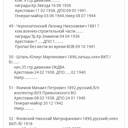
ком. 9 стр.дивизии........
награды:Кр.Звезда 16 08 1936
Арестован 11 02 1938. ДПО 09 05 1941.
Генерал-майор 03 06 1944.Умер 08 07 1944
49 - Чернозатонский Леонид Николаевич 1881 ?
ком.военно-строительной части.......
награды:Тр.Кр.Знамени 04 04 1936
Арестован ? .....ДПО ?........
Пропал без вести во время ВОВ 09 10 1941
50 - Шталь Юлиус Мартинович 1896,латыш,член ВКП /
б/......
нач.35 стр.дивизии ОКДВА
Арестован 24 02 1938. ДПО .....02 1940
Умер............
51 - Якимов Михаил Петрович 1892,русский,б/п
инспектор ВУЗ Приволжского ВО
Арестован 08 02 1938. ДПО 24 01 1940
Генерал-майор 20 12 1942
Умер.........
52 - Яновский Николай Митрофанович 1890,русский,член
ВКП /б/ 1918