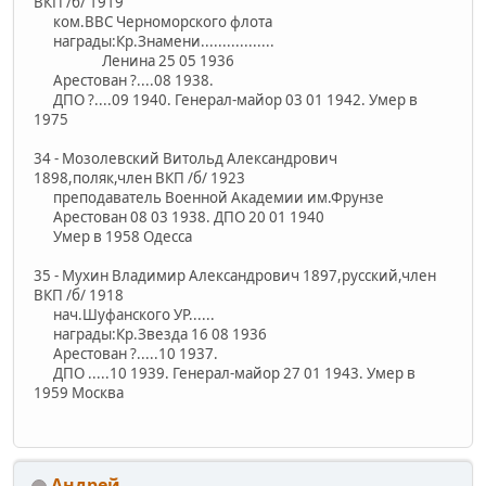
ВКП /б/ 1919
ком.ВВС Черноморского флота
награды:Кр.Знамени.................
Ленина 25 05 1936
Арестован ?....08 1938.
ДПО ?....09 1940. Генерал-майор 03 01 1942. Умер в
1975
34 - Мозолевский Витольд Александрович
1898,поляк,член ВКП /б/ 1923
преподаватель Военной Академии им.Фрунзе
Арестован 08 03 1938. ДПО 20 01 1940
Умер в 1958 Одесса
35 - Мухин Владимир Александрович 1897,русский,член
ВКП /б/ 1918
нач.Шуфанского УР......
награды:Кр.Звезда 16 08 1936
Арестован ?.....10 1937.
ДПО .....10 1939. Генерал-майор 27 01 1943. Умер в
1959 Москва
Андрей