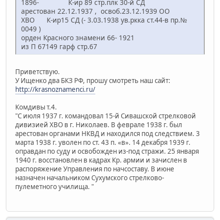
1896- К-ир 89 стр.плк 30-й СД
арестован 22.12.1937 , освоб.23.12.1939 ОО
ХВО К-ир15 СД (- 3.03.1938 ув.ркка ст.44-в пр.№
0049 )
орден Красного знамени 66- 1921
из П 67149 гарф стр.67
Приветствую.
У Ищенко два БКЗ РФ, прошу смотреть наш сайт:
http://krasnoznamenci.ru/
Комдивы т.4.
"С июля 1937 г. командовал 15-й Сивашской стрелковой
дивизией ХВО в г. Николаев. В феврале 1938 г. был
арестован органами НКВД и находился под следствием. 3
марта 1938 г. уволен по ст. 43 п. «в». 14 декабря 1939 г.
оправдан по суду и освобожден из-под стражи. 25 января
1940 г. восстановлен в кадрах Кр. армии и зачислен в
распоряжение Управления по начсоставу. В июне
назначен начальником Сухумского стрелково-
пулеметного училища. "