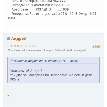
нач.10 о/я Упр.начсостава НКО СССР
награды:Кр.Знамени РВСР №51-1923
Арестован .......1937.ДПО ..........1939
Генерал-майор интенд.службы 27 01 1943. Умер 16 05
1964
Андрей
31 января 2016, 12:13:03
#909
Последнее редактирование
: 12 марта 2019, 06:46:07 от Андрей
Цитата: арарат от 31 января 2016, 12:01:02
Уважаемый Андрей!
так ,что за материал по Запорожченко есть в деле
905 ?
=