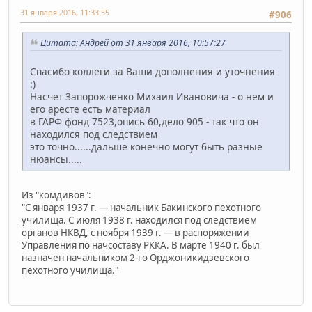
31 января 2016, 11:33:55
#906
Цитата: Андрей от 31 января 2016, 10:57:27
Спасибо коллеги за Ваши дополнения и уточнения
:)
Насчет Запорожченко Михаил Ивановича - о нем и
его аресте есть материал
в ГАРФ фонд 7523,опись 60,дело 905 - так что он
находился под следствием
это точно......дальше конечно могут быть разные
нюансы.....
Из "комдивов":
"С января 1937 г. — начальник Бакинского пехотного
училища. С июля 1938 г. находился под следствием
органов НКВД, с ноября 1939 г. — в распоряжении
Управления по начсоставу РККА. В марте 1940 г. был
назначен начальником 2-го Орджоникидзевского
пехотного училища."