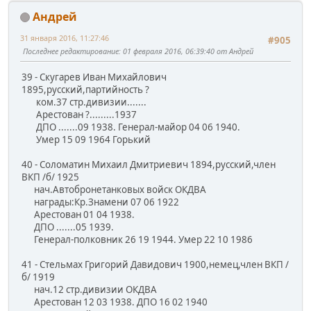
Андрей
31 января 2016, 11:27:46
#905
Последнее редактирование
: 01 февраля 2016, 06:39:40 от Андрей
39 - Скугарев Иван Михайлович
1895,русский,партийность ?
ком.37 стр.дивизии.......
Арестован ?.........1937
ДПО .......09 1938. Генерал-майор 04 06 1940.
Умер 15 09 1964 Горький
40 - Соломатин Михаил Дмитриевич 1894,русский,член
ВКП /б/ 1925
нач.Автобронетанковых войск ОКДВА
награды:Кр.Знамени 07 06 1922
Арестован 01 04 1938.
ДПО .......05 1939.
Генерал-полковник 26 19 1944. Умер 22 10 1986
41 - Стельмах Григорий Давидович 1900,немец,член ВКП /
б/ 1919
нач.12 стр.дивизии ОКДВА
Арестован 12 03 1938. ДПО 16 02 1940