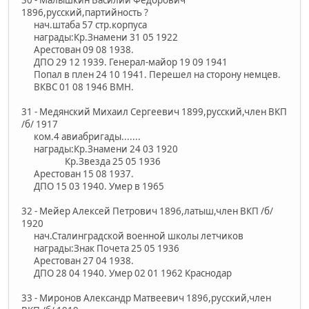
1896,русский,партийность ?
нач.штаба 57 стр.корпуса
награды:Кр.Знамени 31 05 1922
Арестован 09 08 1938.
ДПО 29 12 1939. Генерал-майор 19 09 1941
Попал в плен 24 10 1941. Перешел на сторону немцев.
ВКВС 01 08 1946 ВМН.
31 - Медянский Михаил Сергеевич 1899,русский,член ВКП
/б/ 1917
ком.4 авиабригады.......
награды:Кр.Знамени 24 03 1920
Кр.Звезда 25 05 1936
Арестован 15 08 1937.
ДПО 15 03 1940. Умер в 1965
32 - Мейер Алексей Петрович 1896,латыш,член ВКП /б/
1920
нач.Сталинградской военной школы летчиков
награды:Знак Почета 25 05 1936
Арестован 27 04 1938.
ДПО 28 04 1940. Умер 02 01 1962 Краснодар
33 - Миронов Александр Матвеевич 1896,русский,член