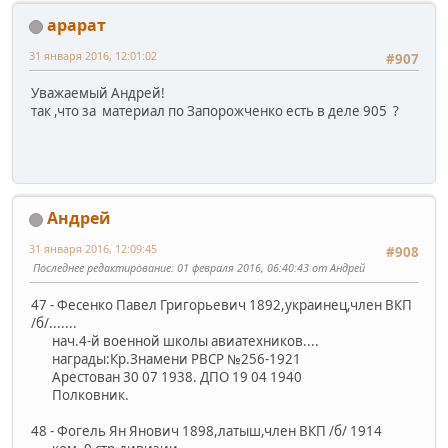
арарат
31 января 2016, 12:01:02
#907
Уважаемый Андрей!
так ,что за материал по Запорожченко есть в деле 905 ?
Андрей
31 января 2016, 12:09:45
#908
Последнее редактирование
: 01 февраля 2016, 06:40:43 от Андрей
47 - Фесенко Павел Григорьевич 1892,украинец,член ВКП
/б/.......
нач.4-й военной школы авиатехников....
награды:Кр.Знамени РВСР №256-1921
Арестован 30 07 1938. ДПО 19 04 1940
Полковник.
48 - Фогель Ян Янович 1898,латыш,член ВКП /б/ 1914