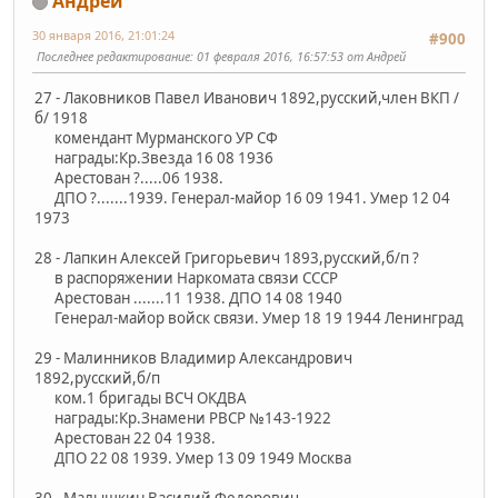
Андрей
30 января 2016, 21:01:24
#900
Последнее редактирование
: 01 февраля 2016, 16:57:53 от Андрей
27 - Лаковников Павел Иванович 1892,русский,член ВКП /
б/ 1918
комендант Мурманского УР СФ
награды:Кр.Звезда 16 08 1936
Арестован ?.....06 1938.
ДПО ?.......1939. Генерал-майор 16 09 1941. Умер 12 04
1973
28 - Лапкин Алексей Григорьевич 1893,русский,б/п ?
в распоряжении Наркомата связи СССР
Арестован .......11 1938. ДПО 14 08 1940
Генерал-майор войск связи. Умер 18 19 1944 Ленинград
29 - Малинников Владимир Александрович
1892,русский,б/п
ком.1 бригады ВСЧ ОКДВА
награды:Кр.Знамени РВСР №143-1922
Арестован 22 04 1938.
ДПО 22 08 1939. Умер 13 09 1949 Москва
30 - Малышкин Василий Федорович