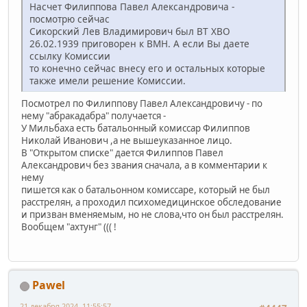
Насчет Филиппова Павел Александровича -
посмотрю сейчас
Сикорский Лев Владимирович был ВТ ХВО
26.02.1939 приговорен к ВМН. А если Вы даете
ссылку Комиссии
то конечно сейчас внесу его и остальных которые
также имели решение Комиссии.
Посмотрел по Филиппову Павел Александровичу - по
нему "абракадабра" получается -
У Мильбаха есть батальонный комиссар Филиппов
Николай Иванович ,а не вышеуказанное лицо.
В "Открытом списке" дается Филиппов Павел
Александрович без звания сначала, а в комментарии к
нему
пишется как о батальонном комиссаре, который не был
расстрелян, а проходил психомедицинское обследование
и призван вменяемым, но не слова,что он был расстрелян.
Вообщем "ахтунг" ((( !
Pawel
21 декабря 2024, 11:55:57