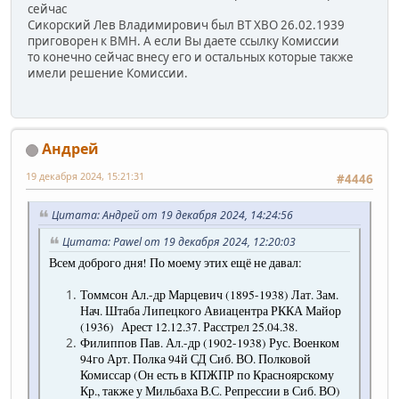
сейчас
Сикорский Лев Владимирович был ВТ ХВО 26.02.1939
приговорен к ВМН. А если Вы даете ссылку Комиссии
то конечно сейчас внесу его и остальных которые также
имели решение Комиссии.
Андрей
19 декабря 2024, 15:21:31
#4446
Цитата: Андрей от 19 декабря 2024, 14:24:56
Цитата: Pawel от 19 декабря 2024, 12:20:03
Всем доброго дня! По моему этих ещё не давал:
Томмсон Ал.-др Марцевич (1895-1938) Лат. Зам.
Нач. Штаба Липецкого Авиацентра РККА Майор
(1936) Арест 12.12.37. Расстрел 25.04.38.
Филиппов Пав. Ал.-др (1902-1938) Рус. Военком
94го Арт. Полка 94й СД Сиб. ВО. Полковой
Комиссар (Он есть в КПЖПР по Красноярскому
Кр., также у Мильбаха В.С. Репрессии в Сиб. ВО)