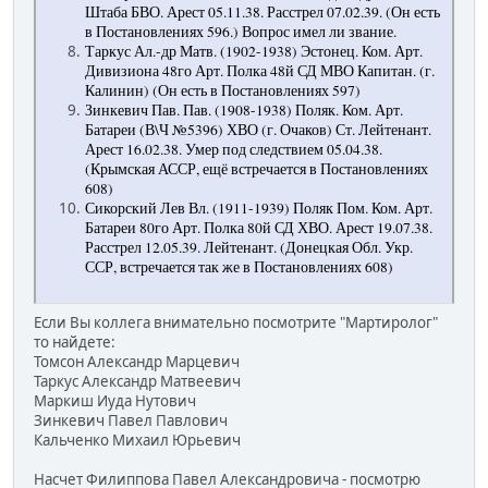
Штаба БВО. Арест 05.11.38. Расстрел 07.02.39. (Он есть
в Постановлениях 596.) Вопрос имел ли звание.
Таркус Ал.-др Матв. (1902-1938) Эстонец. Ком. Арт.
Дивизиона 48го Арт. Полка 48й СД МВО Капитан. (г.
Калинин) (Он есть в Постановлениях 597)
Зинкевич Пав. Пав. (1908-1938) Поляк. Ком. Арт.
Батареи (В\Ч №5396) ХВО (г. Очаков) Ст. Лейтенант.
Арест 16.02.38. Умер под следствием 05.04.38.
(Крымская АССР, ещё встречается в Постановлениях
608)
Сикорский Лев Вл. (1911-1939) Поляк Пом. Ком. Арт.
Батареи 80го Арт. Полка 80й СД ХВО. Арест 19.07.38.
Расстрел 12.05.39. Лейтенант. (Донецкая Обл. Укр.
ССР, встречается так же в Постановлениях 608)
Если Вы коллега внимательно посмотрите "Мартиролог"
то найдете:
Томсон Александр Марцевич
Таркус Александр Матвеевич
Маркиш Иуда Нутович
Зинкевич Павел Павлович
Кальченко Михаил Юрьевич
Насчет Филиппова Павел Александровича - посмотрю