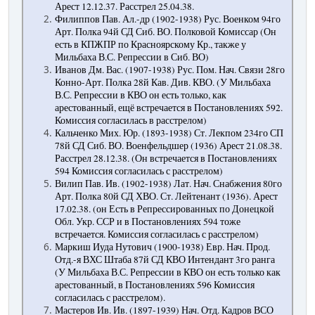
Арест 12.12.37. Расстрел 25.04.38.
Филиппов Пав. Ал.-др (1902-1938) Рус. Военком 94го
Арт. Полка 94й СД Сиб. ВО. Полковой Комиссар (Он
есть в КПЖПР по Красноярскому Кр., также у
Мильбаха В.С. Репрессии в Сиб. ВО)
Иванов Дм. Вас. (1907-1938) Рус. Пом. Нач. Связи 28го
Конно-Арт. Полка 28й Кав. Див. КВО. (У Мильбаха
В.С. Репрессии в КВО он есть только, как
арестованный, ещё встречается в Постановлениях 592.
Комиссия согласилась в расстрелом)
Кальченко Мих. Юр. (1893-1938) Ст. Лекпом 234го СП
78й СД Сиб. ВО. Военфельдшер (1936) Арест 21.08.38.
Расстрел 28.12.38. (Он встречается в Постановлениях
594 Комиссия согласилась с расстрелом)
Вилип Пав. Ив. (1902-1938) Лат. Нач. Снабжения 80го
Арт. Полка 80й СД ХВО. Ст. Лейтенант (1936). Арест
17.02.38. (он Есть в Репрессированных по Донецкой
Обл. Укр. ССР и в Постановлениях 594 тоже
встречается. Комиссия согласилась с расстрелом)
Маркиш Иуда Нутович (1900-1938) Евр. Нач. Прод.
Отд.-я ВХС Штаба 87й СД КВО Интендант 3го ранга
(У Мильбаха В.С. Репрессии в КВО он есть только как
арестованный, в Постановлениях 596 Комиссия
согласилась с расстрелом).
Мастеров Ив. Ив. (1897-1939) Нач. Отд. Кадров ВСО