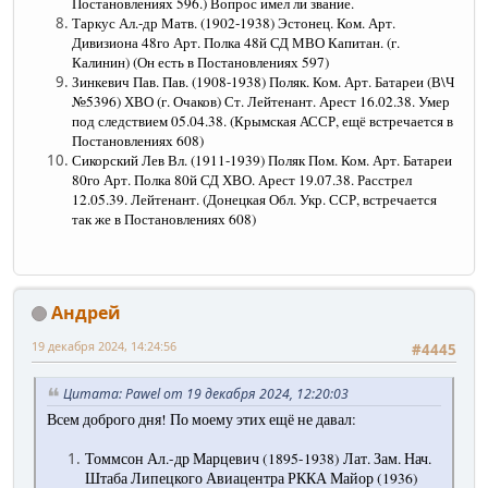
Постановлениях 596.) Вопрос имел ли звание.
Таркус Ал.-др Матв. (1902-1938) Эстонец. Ком. Арт.
Дивизиона 48го Арт. Полка 48й СД МВО Капитан. (г.
Калинин) (Он есть в Постановлениях 597)
Зинкевич Пав. Пав. (1908-1938) Поляк. Ком. Арт. Батареи (В\Ч
№5396) ХВО (г. Очаков) Ст. Лейтенант. Арест 16.02.38. Умер
под следствием 05.04.38. (Крымская АССР, ещё встречается в
Постановлениях 608)
Сикорский Лев Вл. (1911-1939) Поляк Пом. Ком. Арт. Батареи
80го Арт. Полка 80й СД ХВО. Арест 19.07.38. Расстрел
12.05.39. Лейтенант. (Донецкая Обл. Укр. ССР, встречается
так же в Постановлениях 608)
Андрей
19 декабря 2024, 14:24:56
#4445
Цитата: Pawel от 19 декабря 2024, 12:20:03
Всем доброго дня! По моему этих ещё не давал:
Томмсон Ал.-др Марцевич (1895-1938) Лат. Зам. Нач.
Штаба Липецкого Авиацентра РККА Майор (1936)