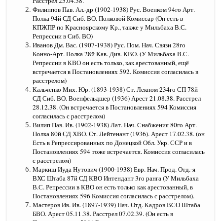
Расстрел 25.04.38.
Филиппов Пав. Ал.-др (1902-1938) Рус. Военком 94го Арт.
Полка 94й СД Сиб. ВО. Полковой Комиссар (Он есть в
КПЖПР по Красноярскому Кр., также у Мильбаха В.С.
Репрессии в Сиб. ВО)
Иванов Дм. Вас. (1907-1938) Рус. Пом. Нач. Связи 28го
Конно-Арт. Полка 28й Кав. Див. КВО. (У Мильбаха В.С.
Репрессии в КВО он есть только, как арестованный, ещё
встречается в Постановлениях 592. Комиссия согласилась в
расстрелом)
Кальченко Мих. Юр. (1893-1938) Ст. Лекпом 234го СП 78й
СД Сиб. ВО. Военфельдшер (1936) Арест 21.08.38. Расстрел
28.12.38. (Он встречается в Постановлениях 594 Комиссия
согласилась с расстрелом)
Вилип Пав. Ив. (1902-1938) Лат. Нач. Снабжения 80го Арт.
Полка 80й СД ХВО. Ст. Лейтенант (1936). Арест 17.02.38. (он
Есть в Репрессированных по Донецкой Обл. Укр. ССР и в
Постановлениях 594 тоже встречается. Комиссия согласилась
с расстрелом)
Маркиш Иуда Нутович (1900-1938) Евр. Нач. Прод. Отд.-я
ВХС Штаба 87й СД КВО Интендант 3го ранга (У Мильбаха
В.С. Репрессии в КВО он есть только как арестованный, в
Постановлениях 596 Комиссия согласилась с расстрелом).
Мастеров Ив. Ив. (1897-1939) Нач. Отд. Кадров ВСО Штаба
БВО. Арест 05.11.38. Расстрел 07.02.39. (Он есть в