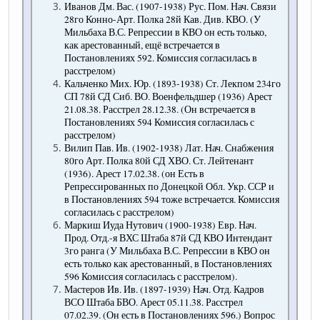
Иванов Дм. Вас. (1907-1938) Рус. Пом. Нач. Связи
28го Конно-Арт. Полка 28й Кав. Див. КВО. (У
Мильбаха В.С. Репрессии в КВО он есть только,
как арестованный, ещё встречается в
Постановлениях 592. Комиссия согласилась в
расстрелом)
Кальченко Мих. Юр. (1893-1938) Ст. Лекпом 234го
СП 78й СД Сиб. ВО. Военфельдшер (1936) Арест
21.08.38. Расстрел 28.12.38. (Он встречается в
Постановлениях 594 Комиссия согласилась с
расстрелом)
Вилип Пав. Ив. (1902-1938) Лат. Нач. Снабжения
80го Арт. Полка 80й СД ХВО. Ст. Лейтенант
(1936). Арест 17.02.38. (он Есть в
Репрессированных по Донецкой Обл. Укр. ССР и
в Постановлениях 594 тоже встречается. Комиссия
согласилась с расстрелом)
Маркиш Иуда Нутович (1900-1938) Евр. Нач.
Прод. Отд.-я ВХС Штаба 87й СД КВО Интендант
3го ранга (У Мильбаха В.С. Репрессии в КВО он
есть только как арестованный, в Постановлениях
596 Комиссия согласилась с расстрелом).
Мастеров Ив. Ив. (1897-1939) Нач. Отд. Кадров
ВСО Штаба БВО. Арест 05.11.38. Расстрел
07.02.39. (Он есть в Постановлениях 596.) Вопрос