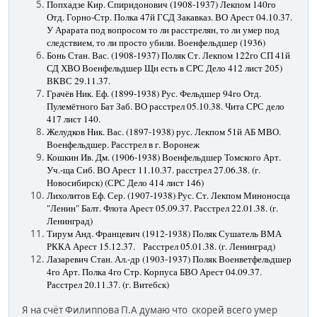
Попхадзе Кир. Спиридонович (1908-1937) Лекпом 140го
Отд. Горно-Стр. Полка 47й ГСД Закавказ. ВО Арест 04.10.37.
У Арарата под вопросом то ли расстрелян, то ли умер под
следствием, то ли просто убили. Военфельдшер (1936)
Бонь Стан. Вас. (1908-1937) Поляк Ст. Лекпом 122го СП 41й
СД ХВО Военфельдшер Щн есть в СРС Дело 412 лист 205)
ВКВС 29.11.37.
Грачёв Ник. Еф. (1899-1938) Рус. Фельдшер 94го Отд.
Пулемётного Бат Заб. ВО расстрел 05.10.38. Чита СРС дело
417 лист 140.
Желудков Ник. Вас. (1897-1938) рус. Лекпом 51й АБ МВО.
Военфельдшер. Расстрел в г. Воронеж
Кошкин Ив. Дм. (1906-1938) Военфельдшер Томского Арт.
Уч.-ща Сиб. ВО Арест 11.10.37. расстрел 27.06.38. (г.
Новосибирск) (СРС Дело 414 лист 146)
Лихолитов Еф. Сер. (1907-1938) Рус. Ст. Лекпом Миноносца
"Ленин" Балт. Флота Арест 05.09.37. Расстрел 22.01.38. (г.
Ленинград)
Тирум Анд. Францевич (1912-1938) Поляк Сушатель ВМА
РККА Арест 15.12.37. Расстрел 05.01.38. (г. Ленинград)
Лазаревич Стан. Ал.-др (1903-1937) Поляк Военветфельдшер
4го Арт. Полка 4го Стр. Корпуса БВО Арест 04.09.37.
Расстрел 20.11.37. (г. Витебск)
Я на счёт Филиппова П.А думаю что скорей всего умер