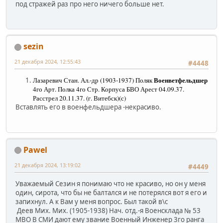
под стражей раз про него ничего больше нет.
sezin
21 декабря 2024, 12:55:43
#4448
Военветфельдшер
Лазаревич Стан. Ал.-др (1903-1937) Поляк
4го Арт. Полка 4го Стр. Корпуса БВО Арест 04.09.37.
Расстрел 20.11.37. (г. Витебск)(с)
Вставлять его в военфельдшера -некрасиво.
Pawel
21 декабря 2024, 13:19:02
#4449
Уважаемый Сезин я понимаю что не красиво, но он у меня
один, сирота, что бы не балтался и не потерялся вот я его и
запихнул. А к Вам у меня вопрос. Был такой в\с
Деев Мих. Мих. (1905-1938) Нач. отд.-я Военсклада № 53
МВО В СМИ дают ему звание Военный Инженер 3го ранга