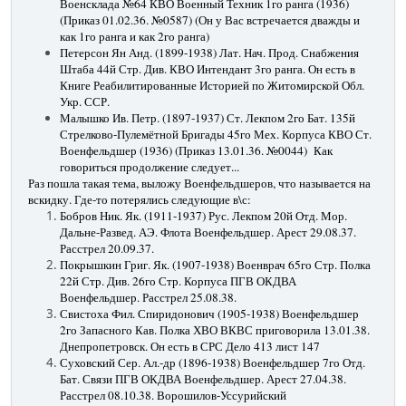
Военсклада №64 КВО Военный Техник 1го ранга (1936)
(Приказ 01.02.36. №0587) (Он у Вас встречается дважды и
как 1го ранга и как 2го ранга)
Петерсон Ян Анд. (1899-1938) Лат. Нач. Прод. Снабжения
Штаба 44й Стр. Див. КВО Интендант 3го ранга. Он есть в
Книге Реабилитированные Историей по Житомирской Обл.
Укр. ССР.
Малышко Ив. Петр. (1897-1937) Ст. Лекпом 2го Бат. 135й
Стрелково-Пулемётной Бригады 45го Мех. Корпуса КВО Ст.
Военфельдшер (1936) (Приказ 13.01.36. №0044) Как
говориться продолжение следует...
Раз пошла такая тема, выложу Военфельдшеров, что называется на
вскидку. Где-то потерялись следующие в\с:
Бобров Ник. Як. (1911-1937) Рус. Лекпом 20й Отд. Мор.
Дальне-Развед. АЭ. Флота Военфельдшер. Арест 29.08.37.
Расстрел 20.09.37.
Покрышкин Григ. Як. (1907-1938) Военврач 65го Стр. Полка
22й Стр. Див. 26го Стр. Корпуса ПГВ ОКДВА
Военфельдшер. Расстрел 25.08.38.
Свистоха Фил. Спиридонович (1905-1938) Военфельдшер
2го Запасного Кав. Полка ХВО ВКВС приговорила 13.01.38.
Днепропетровск. Он есть в СРС Дело 413 лист 147
Суховский Сер. Ал.-др (1896-1938) Военфельдшер 7го Отд.
Бат. Связи ПГВ ОКДВА Военфельдшер. Арест 27.04.38.
Расстрел 08.10.38. Ворошилов-Уссурийский