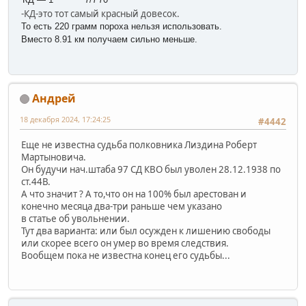
-КД-это тот самый красный довесок.
То есть 220 грамм пороха нельзя использовать.
Вместо 8.91 км получаем сильно меньше.
Андрей
18 декабря 2024, 17:24:25
#4442
Еще не известна судьба полковника Лиздина Роберт
Мартыновича.
Он будучи нач.штаба 97 СД КВО был уволен 28.12.1938 по
ст.44В.
А что значит ? А то,что он на 100% был арестован и
конечно месяца два-три раньше чем указано
в статье об увольнении.
Тут два варианта: или был осужден к лишению свободы
или скорее всего он умер во время следствия.
Вообщем пока не известна конец его судьбы...