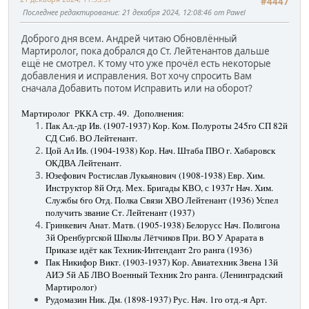
#4447
Последнее редактирование
: 21 декабря 2024, 12:08:46 от Pawel
Доброго дня всем. Андрей читаю Обновлённый
Мартиролог, пока добрался до Ст. Лейтенантов дальше
ещё не смотрел. К тому что уже прочёл есть некоторые
добавления и исправления. Вот хочу спросить Вам
сначала Добавить потом Исправить или на оборот?
Мартиролог РККА стр. 49. Дополнения
:
Пак Ал.-др Ив. (1907-1937) Кор. Ком. Полуроты 245го СП 82й
СД Сиб. ВО Лейтенант.
Цой Ал Ив. (1904-1938) Кор. Нач. Штаба ПВО г. Хабаровск
ОКДВА Лейтенант.
Юзефович Ростислав Лукьянович (1908-1938) Евр. Хим.
Инструктор 8й Отд. Мех. Бригады КВО, с 1937г Нач. Хим.
Службы 6го Отд. Полка Связи ХВО Лейтенант (1936) Успел
получить звание Ст. Лейтенант (1937)
Гринкевич Анат. Матв. (1905-1938) Белорусс Нач. Полигона
3й Оренбургской Школы Лётчиков При. ВО У Арарата в
Приказе идёт как Техник-Интендант 2го ранга (1936)
Пак Никифор Викт. (1903-1937) Кор. Авиатехник Звена 13й
АИЭ 5й АБ ЛВО Военный Техник 2го ранга. (Ленинградский
Мартиролог)
Рудомазин Ник. Дм. (1898-1937) Рус. Нач. 1го отд.-я Арт.