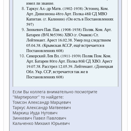
имел ли звание.
Таркус Ал.-др Матв. (1902-1938) Эстонец. Ком.
Арт. Дивизиона 48го Арт. Полка 48й СД МВО
Капитан. (г. Калинин) (Он есть в Постановлениях
597)
Зинкевич Пав. Пав. (1908-1938) Поляк. Ком. Арт.
Батареи (В\Ч №5396) ХВО (г. Очаков) Ст.
Лейтенант. Арест 16.02.38. Умер под следствием
05.04.38. (Крымская АССР, ещё встречается в
Постановлениях 608)
Сикорский Лев Вл. (1911-1939) Поляк Пом. Ком.
Арт. Батареи 80го Арт. Полка 80й СД ХВО. Арест
19.07.38. Расстрел 12.05.39. Лейтенант. (Донецкая
Обл. Укр. ССР, встречается так же в
Постановлениях 608)
Если Вы коллега внимательно посмотрите
"Мартиролог" то найдете:
Томсон Александр Марцевич
Таркус Александр Матвеевич
Маркиш Иуда Нутович
Зинкевич Павел Павлович
Кальченко Михаил Юрьевич