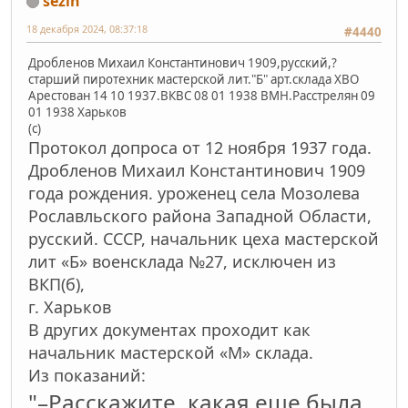
sezin
18 декабря 2024, 08:37:18
#4440
Дробленов Михаил Константинович 1909,русский,?
старший пиротехник мастерской лит."Б" арт.склада ХВО
Арестован 14 10 1937.ВКВС 08 01 1938 ВМН.Расстрелян 09
01 1938 Харьков
(с)
Протокол допроса от 12 ноября 1937 года.
Дробленов Михаил Константинович 1909
года рождения. уроженец села Мозолева
Рославльского района Западной Области,
русский. СССР, начальник цеха мастерской
лит «Б» военсклада №27, исключен из
ВКП(б),
г. Харьков
В других документах проходит как
начальник мастерской «М» склада.
Из показаний:
"–Расскажите, какая еще была