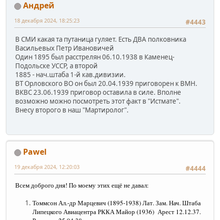
Андрей
18 декабря 2024, 18:25:23
#4443
В СМИ какая та путаница гуляет. Есть ДВА полковника
Васильевых Петр Ивановичей
Один 1895 был расстрелян 06.10.1938 в Каменец-
Подольске УССР, а второй
1885 - нач.штаба 1-й кав.дивизии.
ВТ Орловского ВО он был 20.04.1939 приговорен к ВМН.
ВКВС 23.06.1939 приговор оставила в силе. Вполне
возможно можно посмотреть этот факт в "Истмате".
Внесу второго в наш "Мартиролог".
Pawel
19 декабря 2024, 12:20:03
#4444
Всем доброго дня! По моему этих ещё не давал:
Томмсон Ал.-др Марцевич (1895-1938) Лат. Зам. Нач. Штаба
Липецкого Авиацентра РККА Майор (1936) Арест 12.12.37.