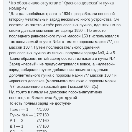
Что обозначало отсутствие "Красного довеска" и пучка
номер 4?
"Для дальнобойных гранат в 1934 г. разработали основной
(второй) метательный заряд несколько иного устройства. Он
состоял из пакета и трёх равновесных пучков, идентичных по
своим данным компонентам заряда 1930 г. Но вместо
последнего равновесного пучка массой 150 г использовался
так называемый «пучок №4» с тем же порохом марки 7/7, но
массой 130 г. Путем последовательного удаления
равновесных пучков из гильзы получали заряды №3, 4 и 5.
Таким образом, пятый заряд состоял из пакета и пучка №4.
Заряд «первый» не предусматривался вовсе, а «нулевой»
заряд собирался путем добавления возимых отдельно
дополнительного пучка с порохом марки 7/7 массой 150 г и
«красного довеска» (маленького мешочка с порохом марки
7/7, окрашенного в красный цвет) массой 60 г.2(с)
Ну, то,что в гильзу не доложено пороха-интуитивно
понятно,что баллистика будет другой.
То есть полный заряд не доступен
Пакет — 1
4/1
300
Пучок №4 — 1
7/7
150
РП — 3
7/7
160
ДП — 1
7/7
160
КД — 1
7/7
70