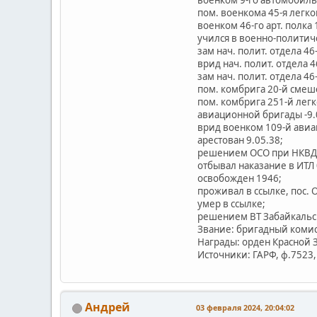
военком 9-го автомобильн
пом. военкома 45-я легког
военком 46-го арт. полка 
учился в военно-политич
зам нач. полит. отдела 46
врид нач. полит. отдела 4
зам нач. полит. отдела 46
пом. комбрига 20-й смеше
пом. комбрига 251-й легк
авиационной бригады -9.0
врид военком 109-й авиа
арестован 9.05.38;
решением ОСО при НКВД С
отбывал наказание в ИТЛ 
освобожден 1946;
проживал в ссылке, пос. 
умер в ссылке;
решением ВТ Забайкальск
Звание: бригадный комис
Награды: орден Красной 
Источники: ГАРФ, ф.7523, 
Андрей
03 февраля 2024, 20:04:02