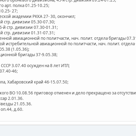
ого броневого дивизиона, 45-я стр. дивизия 09.24-01.25;
о арт. полка 01.25-10.25;
10.25- 27;
еской академии РККА 27- 30, окончил;
-й стр. дивизии 05.30-07.30;
6-й стр. дивизии 07.30-01.31;
-й стр. дивизии 01.31-07.31;
нной авиационной по политчасти, нач. полит. отдела бригады 07.31
ой истребительной авиационной по политчасти, нач. полит. отдела б
5.38 (1.05.36);
ционной бригады 37-9.05.38;
ССР 3.07.40 осужден на 8 лет ИТЛ;
07.40-46;
Ола, Хабаровский край 46-15.07.50;
ого ВО 10.08.56 приговор отменен и дело прекращено за отсутстви
сар 2.01.36.
Звезды 21.05.36.
оп.44, д.60.