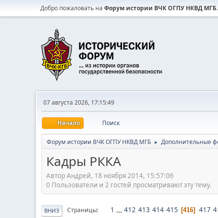
Добро пожаловать на
Форум истории ВЧК ОГПУ НКВД МГБ
.
07 августа 2026, 17:15:49
Начало
Поиск
Форум истории ВЧК ОГПУ НКВД МГБ
Дополнительные ф
►
Кадры РККА
Автор Андрей, 18 ноября 2014, 15:57:06
0 Пользователи и 2 гостей просматривают эту тему.
1
...
412
413
414
415
417
4
Страницы
416
ВНИЗ