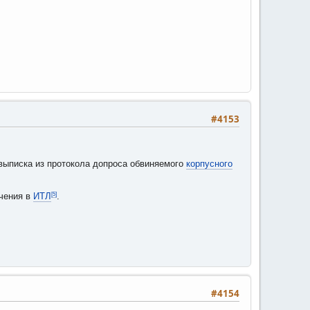
#4153
выписка из протокола допроса обвиняемого
корпусного
[5]
ючения в
ИТЛ
.
#4154