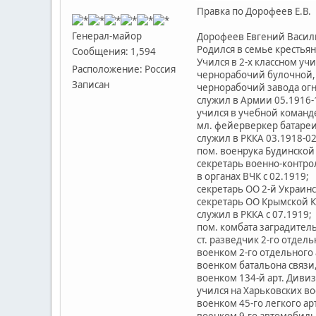
Правка по Дорофеев Е.В.
Генерал-майор
Дорофеев Евгений Василье
Родился в семье крестьян
Сообщения: 1,594
Учился в 2-х классном уч
Расположение: Россия
чернорабочий булочной, 
Записан
чернорабочий завода огн
служил в Армии 05.1916-
учился в учебной команде
мл. фейерверкер батареи,
служил в РККА 03.1918-02
пом. военрука Будинской 
секретарь военно-контрол
в органах ВЧК с 02.1919;
секретарь ОО 2-й Украинс
секретарь ОО Крымской К
служил в РККА с 07.1919;
пом. комбата заградитель
ст. разведчик 2-го отдель
военком 2-го отдельного а
военком батальона связи, 
военком 134-й арт. Дивизи
учился на Харьковских во
военком 45-го легкого ар