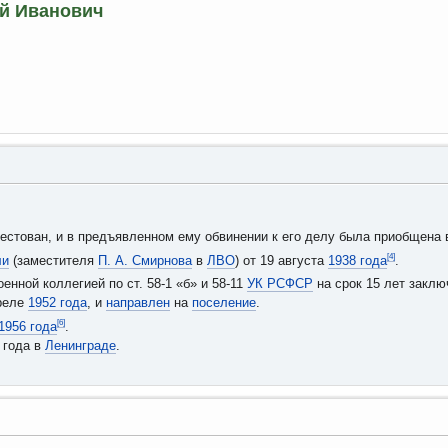
й Иванович
естован, и в предъявленном ему обвинении к его делу была приобщена 
[4]
ли
(заместителя
П. А. Смирнова
в
ЛВО
) от 19 августа
1938 года
.
нной коллегией по ст. 58-1 «б» и 58-11
УК РСФСР
на срок 15 лет закл
реле
1952 года
, и
направлен
на
поселение
.
[6]
1956 года
.
 года в
Ленинграде
.