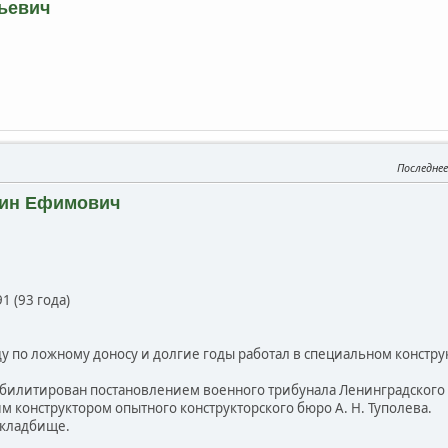
ьевич
Последне
тин Ефимович
1 (93 года)
ду по ложному доносу и долгие годы работал в специальном конст
абилитирован постановлением военного трибунала Ленинградского 
м конструктором опытного конструкторского бюро А. Н. Туполева.
 кладбище.