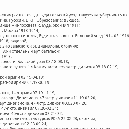
вич (22.07.1897, д. Буда Бельский уезд Калужская губерния-15.07.
ина. Русский. В КП. Образование: высшее.
илище минпросвета, с. Буда, окончил 1911;
г. Москва 1913-1914;
еупорного кирпича, Будинская волость Бельский уезд 1914-05.1916
1918; рядовой;
 2-го запасного арт. дивизиона, окончил;
 30-й отдельный арт. батальон;
.1919;
волости, Бельский уезд 03.18-08.18;
ьного пункта, 1-я Коммунистическая стр. дивизия 08.18-02.19;
кой армии 02.19-04.19;
расной армии 04.19-06.19;
ного, 14-я армия 07.19-11.19;
ного арт. Дивизиона, 47-я стр. дивизия 11.19-03.20;
рт. Дивизиона, 47-я стр. дивизия 03.20-07.20;
47-я стр. дивизия 07.20-02.21;
она, 45-я стр. дивизия 02.21- 22;
енно-политических курсах РККА 22-02.23, окончил;
т. дивизиона 02.23-09.24;