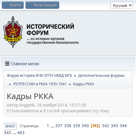
Войти
Регистрация
Главное меню
Форум истории ВЧК ОГПУ НКВД МГБ
Дополнительные форумы
►
РЕПРЕССИИ в РККА 1935-1941
Кадры РККА
►
►
Кадры РККА
Автор Андрей, 18 ноября 2014, 15:57:06
0 Пользователи и 8 гостей просматривают эту тему.
1
...
337
338
339
340
342
343
344
Страницы
341
ВНИЗ
345
...
463