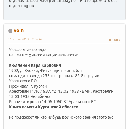
отделам Штаба РККА (Генштаба), но 4-й в то время это был
отдел кадров.
Voin
31 июля 2018, 12:06:42
#3402
Уважаемые господа!
нашел в/с финской национальности:
Кюлленен Карл Карлович
1902, д. Вуокки, Финляндия, финн, б/п
командир взвода 253-го стр. полка 85-й стр. див.
Уральского ВО
Проживал: г. Курган
Арестован 11.10.1937. "2" 13.02.1938 - ВМН. Расстрелян
13.03.1938 Челябинск
Реабилитирован 14.06.1960 ВТ Уральского ВО
Книга памяти Курганской области
не подскажет ли кто нибудь воинского звания этого в/с