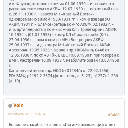
им. Фрунзе, которое окончил 01.06.1930 г. и назначен в
распоряжение ком-го АКВФ. 12.07.1930 г. – вахтенный нач-
к, 26.11.1930 г. – завхоз МН «Красный Восток»,
одновременно зимой 1930/1931 гг. – ком-р взвода УО
АКВФ. 1931 г. – флаг-секретарь ком-го АКВФ. 02.1932 г. –
и.о. артиллериста и пом-к ком-ра КЛ «Пролетарий» АКВФ.
10.1932 г. (01.01.1933) – ком-р КЛ «Пролетарий» (К-7).
27.04.1936 г. – пом-к ком-ра МН «Вострецов» АКВФ.
25.06.1937 г. – и.д. ком-ра МН «Красный Восток» АКВФ.
Арестован 13.05.1938 г. Уволен пр. НКВМФ № 0446 от
12.05.1938 г. по ст. 43 «б». ВКВС 10.09.1938 г. приговорён к
ВМН. Расстрелян 10.09.1938 г. Реабилитирован 13.03.1958
г.
Капитан-лейтенант (пр. НКО № 01234/п от 22.02.1936).
РГА ВМФ, р2192-2-3374 (фото – обл., л. 3, 23); р1277с-1-266
(л. 19).
Voin
09 августа 2018, 18:06:04
#3408
Большое спасибо г-н command за исчерпывающий ответ