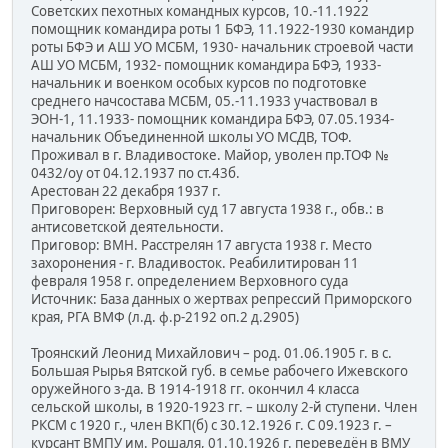
Советских пехотных командных курсов, 10.-11.1922
помощник командира роты 1 БФЭ, 11.1922-1930 командир
роты БФЭ и АШ УО МСБМ, 1930- начальник строевой части
АШ УО МСБМ, 1932- помощник командира БФЭ, 1933-
начальник и военком особых курсов по подготовке
среднего начсостава МСБМ, 05.-11.1933 участвовал в
ЭОН-1, 11.1933- помощник командира БФЭ, 07.05.1934-
начальник Объединенной школы УО МСДВ, ТОФ.
Проживал в г. Владивостоке. Майор, уволен пр.ТОФ №
0432/оу от 04.12.1937 по ст.43б.
Арестован 22 декабря 1937 г.
Приговорен: Верховный суд 17 августа 1938 г., обв.: в
антисоветской деятельности.
Приговор: ВМН. Расстрелян 17 августа 1938 г. Место
захоронения - г. Владивосток. Реабилитирован 11
февраля 1958 г. определением Верховного суда
Источник: База данных о жертвах репрессий Приморского
края, РГА ВМФ (л.д. ф.р-2192 оп.2 д.2905)
Троянский Леонид Михайлович – род. 01.06.1905 г. в с.
Большая Рырья Вятской губ. в семье рабочего Ижевского
оружейного з-да. В 1914-1918 гг. окончил 4 класса
сельской школы, в 1920-1923 гг. – школу 2-й ступени. Член
РКСМ с 1920 г., член ВКП(б) с 30.12.1926 г. С 09.1923 г. –
курсант ВМПУ им. Рошаля, 01.10.1926 г. переведён в ВМУ