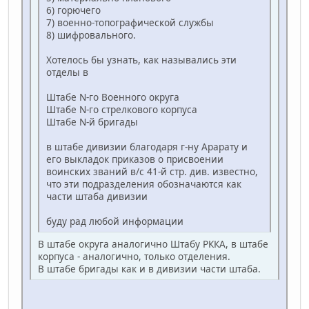
6) горючего
7) военно-топографической службы
8) шифровального.
Хотелось бы узнать, как назывались эти
отделы в
Штабе N-го Военного округа
Штабе N-го стрелкового корпуса
Штабе N-й бригады
в штабе дивизии благодаря г-ну Арарату и
его выкладок приказов о присвоении
воинских званий в/с 41-й стр. див. известно,
что эти подразделения обозначаются как
части штаба дивизии
буду рад любой информации
В штабе округа аналогично Штабу РККА, в штабе
корпуса - аналогично, только отделения.
В штабе бригады как и в дивизии части штаба.