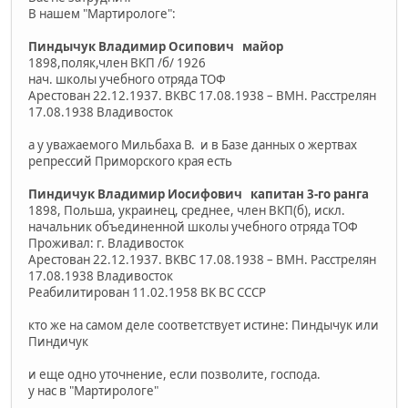
В нашем "Мартирологе":
Пиндычук Владимир Осипович майор
1898,поляк,член ВКП /б/ 1926
нач. школы учебного отряда ТОФ
Арестован 22.12.1937. ВКВС 17.08.1938 – ВМН. Расстрелян
17.08.1938 Владивосток
а у уважаемого Мильбаха В. и в Базе данных о жертвах
репрессий Приморского края есть
Пиндичук Владимир Иосифович капитан 3-го ранга
1898, Польша, украинец, среднее, член ВКП(б), искл.
начальник объединенной школы учебного отряда ТОФ
Проживал: г. Владивосток
Арестован 22.12.1937. ВКВС 17.08.1938 – ВМН. Расстрелян
17.08.1938 Владивосток
Реабилитирован 11.02.1958 ВК ВС СССР
кто же на самом деле соответствует истине: Пиндычук или
Пиндичук
и еще одно уточнение, если позволите, господа.
у нас в "Мартирологе"