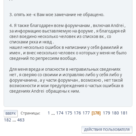
3. опять же -к Вам мое замечание не обращено.
4. Я также благодарен всем форумчанам , включая Andrei ,
за информацию выставляемую на форуме , я благодаря ей
свел воедино несколько человек из списков вк , со
списками ркка и нквд .
нашел несколько ошибок в написании у себя фамилий и
имен , и внес несколько человек о которых у меня не было
сведений по репрессиям вообще.
Для меня вреда и опасности в неправильных сведениях
нет , я сверяю со своими и исправляю либо у себя либо у
форумчанина , а у части форумчан , возможно , нет такой
возможности и мои предупреждения о частых ошибках в
сведениях Andrei обращены к ним.
1
...
174
175
176
177
179
180
181
Страницы
178
ВВЕРХ
182
...
463
ДЕЙСТВИЯ ПОЛЬЗОВАТЕЛЯ