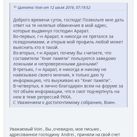
Цитата: Voin от 12 июля 2016, 07:19:52
Доброго времени суток, господа! Позвольте мне дать
ответ на те нелепые обвинения в мой адрес,
которые выдвинул господин Арарат.
Во-первых, г-н Арарат, я никогда не прятался за
псевдонимами, и открыв мой профиль любой может
выяснить кто я такой.
Во-вторых, г-н Арарат, почему Вы считаете, что
составители "Книг памяти" пользуются заведомо
ложными и непроверенными данными?
В-третьих, г-н Арарат, я никогда и никому не
навязываю своего мнения, я только даю ту
информацию, что выуживаю из "Книг памяти".
В-четвертых, я лично благодарен всем на форуме за
тот объём информации, что я смог подчерпнуть на
нем в теме репрессий РККА.
С Уважением к достопочтимому собранию, Воин.
Уважаемый Voin , Вы ,очевидно, мое письмо ,
адресованное господину Andrei , приняли на свой счет