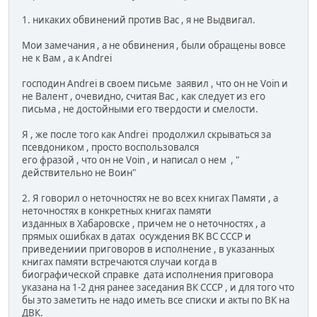
1. никаких обвинений против Вас , я не Выдвигал.
Мои замечания , а не обвинения , были обращены вовсе
не к Вам , а к Andrei
господин Andrei в своем письме заявил , что он не Voin и
не Валент , очевидно, считая Вас , как следует из его
письма , не достойными его твердости и смелости.
Я , же после того как Andrei продолжил скрываться за
псевдоником , просто воспользовался
его фразой , что он не Voin , и написал о нем , "
действительно не Воин"
2. Я говорил о неточностях не во всех книгах Памяти , а
неточностях в конкретных книгах памяти
изданных в Хабаровске , причем не о неточностях , а
прямых ошибках в датах осуждения ВК ВС СССР и
приведениии приговоров в исполнение , в указанных
книгах памяти встречаются случаи когда в
биографической справке дата исполнения приговора
указана на 1-2 дня ранее заседания ВК СССР , и для того что
бы это заметить не надо иметь все списки и акты по ВК на
ДВК.