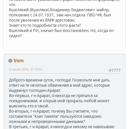
что
Вшелякий (Вшеляки) Владимир Людвигович майор,
полковник с 24.07.1937, зам.нач.отдела ПВО ЧФ, был
после уволения из ВМФ арестован.
Знает кто то подробности этого факта?
Вшелякий в ПН, значит был восстановлен. Но, когда он
сидел?
Voin
12 июля 2016, 07:19:52
#1777
Доброго времени суток, господа! Позвольте мне дать
ответ на те нелепые обвинения в мой адрес, которые
выдвинул господин Арарат.
Во-первых, г-н Арарат, я никогда не прятался за
псевдонимами, и открыв мой профиль любой может
выяснить кто я такой.
Во-вторых, г-н Арарат, почему Вы считаете, что
составители "Книг памяти" пользуются заведомо
ложными и непроверенными данными?
В-третьих, г-н Арарат, я никогда и никому не навязываю