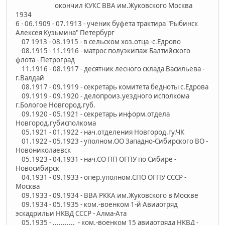
окончил КУКС ВВА им.Жуковского Москва
1934
6 - 06.1909 - 07.1913 - ученик буфета трактира "Рыбинск
Алексея Куэьмина" Петербург
07 1913 - 08.1915 - в сельском хоз.отца -с.Едрово
08.1915 - 11.1916 - матрос полуэкипаж Балтийского
флота - Петроград
11.1916 - 08.1917 - десятник лесного склада Васильева -
г.Валдай
08.1917 - 09.1919 - секретарь комитета бедноты с.Едрова
09.1919 - 09.1920 - делопроиз.уездного исполкома
г.Бологое Новгород.губ.
09.1920 - 05.1921 - секретарь информ.отдела
Новгород.губисполкома
05.1921 - 01.1922 - нач.отделения Новгород.гу.ЧК
01.1922 - 05.1923 - уполном.ОО Западно-Сибирского ВО -
Новониколаевск
05.1923 - 04.1931 - нач.СО ПП ОГПУ по Сибире -
Новосибирск
04.1931 - 09.1933 - опер.уполном.СПО ОГПУ СССР -
Москва
09.1933 - 09.1934 - ВВА РККА им.Жуковского в Москве
09.1934 - 05.1935 - ком.-военком 1-й Авиаотряд
эскадрильи НКВД СССР - Алма-Ата
05.1935 - ........... - ком.-военком 15 авиаотряда НКВД -