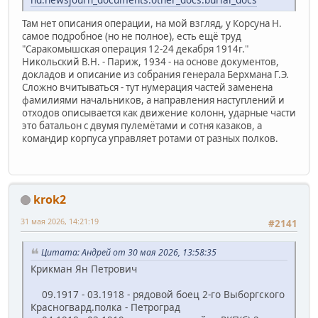
Там нет описания операции, на мой взгляд, у Корсуна Н.
самое подробное (но не полное), есть ещё труд
"Саракомышская операция 12-24 декабря 1914г."
Никольский В.Н. - Париж, 1934 - на основе документов,
докладов и описание из собрания генерала Берхмана Г.Э.
Сложно вчитываться - тут нумерация частей заменена
фамилиями начальников, а направления наступлений и
отходов описывается как движение колонн, ударные части
это батальон с двумя пулемётами и сотня казаков, а
командир корпуса управляет ротами от разных полков.
krok2
31 мая 2026, 14:21:19
#2141
Цитата: Андрей от 30 мая 2026, 13:58:35
Крикман Ян Петрович
09.1917 - 03.1918 - рядовой боец 2-го Выборгского
Красногвард.полка - Петроград