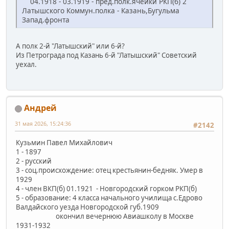
04.1918 - 03.1919 - пред.полк.ячейки РКП(б) 2
Латышского Коммун.полка - Казань,Бугульма
Запад.фронта
А полк 2-й "Латышский" или 6-й?
Из Петрограда под Казань 6-й "Латышский" Советский
уехал.
Андрей
31 мая 2026, 15:24:36
#2142
Кузьмин Павел Михайлович
1 - 1897
2 - русский
3 - соц.происхождение: отец крестьянин-бедняк. Умер в
1929
4 - член ВКП(б) 01.1921 - Новгородский горком РКП(б)
5 - образование: 4 класса начального училища с.Едрово
Валдайского уезда Новгородской губ.1909
окончил вечернюю Авиашколу в Москве
1931-1932