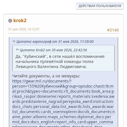
ДЕЙСТВИЯ ПОЛЬЗОВАТЕЛЯ
krok2
31 мая 2026, 14:12:07
#2140
Цитата: картограф от 31 мая 2026, 11:59:00
Цитата: krok2 от 30 мая 2026, 22:42:56
Да, "Кубинский", в сети нашёл воспоминания
начальника пулемётной команды полка
Левицкого Валентина Людвиговича.
Читайте документы, а не мемуары:
https://gwar.mil.ru/documents/?
person=155%20Кубинский&group=opisdoc:chasti:lk:m
at:proch&types=documents:rlt_documents:book_area:p
rikazi_raspor:donesenie:reports_materials:svedenia:aw
ards:predstavlenie_nagrad:perepiska_awrd:instruction:
docs_chats:personal_data:list_awards:lists_awards:war
list_documents:cards_voennoplenn:docslk_documents:n
ame_poter:alboms:maps_schemes:diplomat_docs:per
mid_docs:docs_english:report_info_card:upper_comma
nd:newsjourn_documents:other_docs:burial_docs