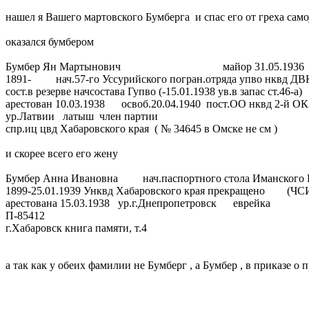
нашел я Вашего мартовского Бумберга и спас его от греха сам
оказался бумбером
Бумбер Ян Мартынович майор 31.05.1936
1891- нач.57-го Уссурийского погран.отряда упво нквд ДВ
сост.в резерве начсостава Гупво (-15.01.1938 ув.в запас ст.46-а)
арестован 10.03.1938 освоб.20.04.1940 пост.ОО нквд 2-й О
ур.Латвии латыш член партии
спр.иц цвд Хабаровского края ( № 34645 в Омске не см )
и скорее всего его жену
Бумбер Анна Ивановна нач.паспортного стола Иманского
1899-25.01.1939 Унквд Хабаровского края прекращено (ЧС
арестована 15.03.1938 ур.г.Днепропетровск еврейка
П-85412
г.Хабаровск книга памяти, т.4
а так как у обеих фамилии не Бумберг , а Бумбер , в приказе о