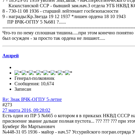
7 - 185-29 01 1939 уволен 38В,запас - нач.Переселенческого о
Казахстанской ССР - бывший зам.нач.3 отдела УГБ НКВД 
8 - 730-11 08 1936 - старший лейтенант госбезопасности
9 - награды:Кр.Звезда 19 12 1937 *лишен ордена 18 10 1943
ПР ВЧК-ОГПУ 5 №681 ?......
----------------------------------------------------------------------------------------
Что-то по нему сплошная тишина.....при этом конечно понятно 
был осужден - за просто так ордена не лишают.....
Андрей
Генерал-полковник
Сообщения: 10,674
Записан
Re: Знак ВЧК-ОГПУ 5-летие
#273
27 марта 2016, 09:28:02
Есть один из ПР 5 №665 о котором я в приказах НКВД СССР н
присвоение звание дальше полная пустота... ??? ??? ??? при это
Бумберг Ян Мартынович
№448-31 05 1936 - майор - нач.57 Уссурийского погран.отря