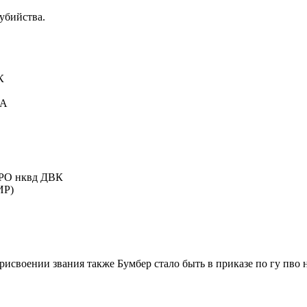
оубийства.
К
КА
 РО нквд ДВК
ИР)
 присвоении звания также Бумбер стало быть в приказе по гу пво 