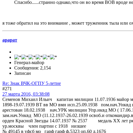
Спасибо......странно однако,что он во время ВОВ вроде 
я тоже обратил на это внимание , может труженник тыла или 
арарат
Генерал-майор
Сообщения: 2,154
Записан
Re: Знак ВЧК-ОГПУ 5-летие
#271
27 марта 2016, 03:38:08
Семенов Михаил Ильич капитан милиции 11.07.1936 майор м
1898-19.07.1939 ВТ вв МО вмн исп.25.09.1938 пом.нач.Унквд 
арестован 18.02.1938 нач.УРК милиции Упр.нквд МО ( 17.06.19
зам.нач.Унквд МО (11.12.1937-26.02.1939 освоб.и откомандир.в 
орден Красной Звезды 14.07.1937 № 2537 медаль ХХ лет р
ур.москвы член партии с 1918 низшее
№ 49145 в уфсб мо гарф гарф ф.5323 оп.60 д.1676