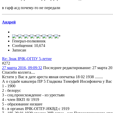
в гарф асд почему-то не передали
Андрей
Генерал-полковник
Сообщения: 10,674
Записан
Re: Знак ВЧК-ОГПУ 5-летие
#272
27 марта 2016, 09:09:32
Последнее редактирование
: 27 марта 2
Спасибо коллега....
Кстати у Вас в дате ареста явная опечатка 18 02 1938 ........
А о судьбе кавалера ПР 5 Гладкова Тимофей Иосифовича у Вас 
1 - 1900
2 - белорус
3 - соц.происхождение - из урестьян
4 - член ВКП /б/ 1919
5 - образование низшее
6 - в органах ВЧК-ОГПУ-НКВД с 1919