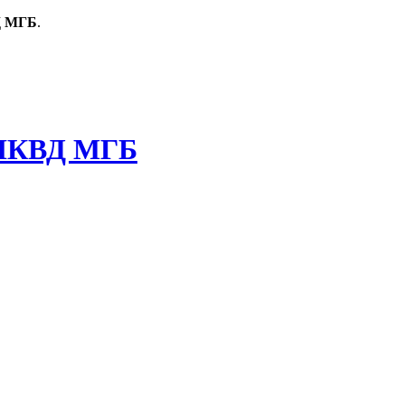
Д МГБ
.