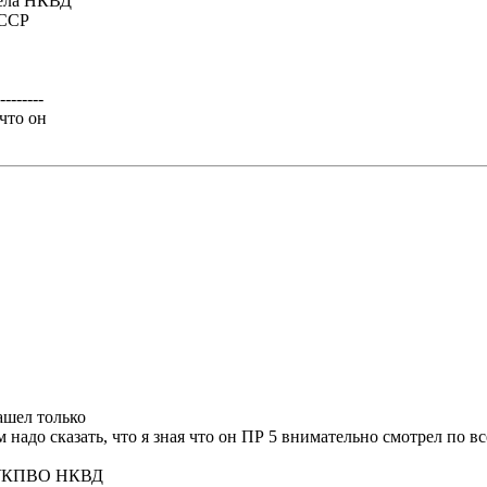
тдела НКВД
КССР
--------
что он
ашел только
м надо сказать, что я зная что он ПР 5 внимательно смотрел по в
да УКПВО НКВД