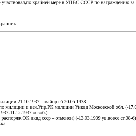
не участвовал,по крайней мере в УПВС СССР по награждению за вы
охранник
илиции 21.10.1937 майор гб 20.05 1938
по милиции и нач.Упр.РК милиции Унквд Московской обл. (-17.0
37-11.12.1937 освоб.)
распоряж.ОК нквд ссср – отменен) (-13.03.1939 ув.вовсе ст.38-б)
кка