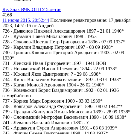
Re: Знак ВЧК-ОГПУ 5-летие
#166
11 июня 2015, 20:52:44
Последнее редактирование
: 17 декабря
2023, 14:51:15 от Андрей
726 - Дьяконов Николай Александрович 1897 - 21 01 1940*
727 - Кузьмин Павел Михайлович 1898 - 1953
728 - Соколов-Шостак Петр Григорьевич 1896 - 07 09 1937*
729 - Карелин Владимир Петрович 1897 - 03 09 1938*
730 - Гришин-Клювгант Григорий Аркадьевич 1903 - 02 09
1939*
731 - Ленский Иван Григорьевич 1897 - 1941 ВОВ
732 - Новаковский Нисон Шлемович 1894 - 22 09 1938*
733 - Южный Яков Дмитриевич ? - 29 08 1938*
734 - Кирст Вильгельм Вильгельмович 1897 - 03 01 1938*
735 - Каган Моисей Аронович 1904 - 26 02 1940*
736 - Козельский Борис Владимирович 1902 - 02 01 1936
самоубийство
737 - Корнев Марк Борисович 1900 - 03 03 1939*
738 - Ковгаров Александр Федосьевич 1896 - 08 02 1942**
739 - Правдин-Колтунов Эмиль Моисеевич 1899 - 28 09 1938*
740 - Слонимский Митрофан Васильевич 1890 - 16 09 1938*
741 - Леванов Василий Иванович 1895 - ?
742 - Аршакуни Сурен Андриасович 1901 - 03 03 1939*
743 - Фирин Семен Григорьевич 1898 - 14 08 1937*