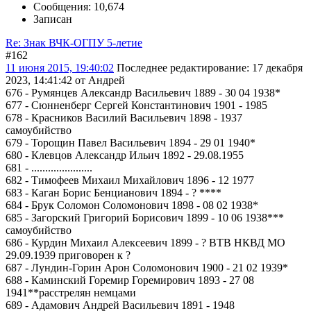
Сообщения: 10,674
Записан
Re: Знак ВЧК-ОГПУ 5-летие
#162
11 июня 2015, 19:40:02
Последнее редактирование
: 17 декабря
2023, 14:41:42 от Андрей
676 - Румянцев Александр Васильевич 1889 - 30 04 1938*
677 - Сюнненберг Сергей Константинович 1901 - 1985
678 - Красников Василий Васильевич 1898 - 1937
самоубийство
679 - Торощин Павел Васильевич 1894 - 29 01 1940*
680 - Клевцов Александр Ильич 1892 - 29.08.1955
681 - ......................
682 - Тимофеев Михаил Михайлович 1896 - 12 1977
683 - Каган Борис Бенцианович 1894 - ? ****
684 - Брук Соломон Соломонович 1898 - 08 02 1938*
685 - Загорский Григорий Борисович 1899 - 10 06 1938***
самоубийство
686 - Курдин Михаил Алексеевич 1899 - ? ВТВ НКВД МО
29.09.1939 приговорен к ?
687 - Лундин-Горин Арон Соломонович 1900 - 21 02 1939*
688 - Каминский Горемир Горемирович 1893 - 27 08
1941**расстрелян немцами
689 - Адамович Андрей Васильевич 1891 - 1948