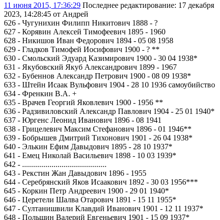
11 июня 2015, 17:36:29
Последнее редактирование
: 17 декабря
2023, 14:28:45 от Андрей
626 - Чугунихин Филипп Никитович 1888 - ?
627 - Корявин Алексей Тимофеевич 1895 - 1960
628 - Никишов Иван Федорович 1894 - 05 08 1958
629 - Гладков Тимофей Иосифович 1900 - ? **
630 - Смольский Эдуард Казимирович 1900 - 30 04 1938*
631 - Якубовский Якуб Александрович 1899 - 1967
632 - Бубеннов Александр Петрович 1900 - 08 09 1938*
633 - Штейн Исаак Вульфович 1904 - 28 10 1936 самоубийство
634 - Френкин В.А. +
635 - Врачев Георгий Яковлевич 1900 - 1956 **
636 - Радзивиловский Александр Павлович 1904 - 25 01 1940*
637 - Юргенс Леонид Иванович 1896 - 08 1941
638 - Грицелевич Максим Стефанович 1896 - 01 1946**
639 - Бобрышев Дмитрий Тихонович 1901 - 26 04 1938*
640 - Элькин Ефим Давыдович 1895 - 28 10 1937*
641 - Емец Николай Васильевич 1898 - 10 03 1939*
642 - ...........................................
643 - Рекстин Жан Давыдович 1896 - 1955
644 - Серебрянский Яков Исаакович 1892 - 30 03 1956***
645 - Коркин Петр Андреевич 1900 - 29 01 1940*
646 - Церетели Шалва Отарович 1891 - 15 11 1955*
647 - Султанишвили Клавдий Иванович 1901 - 12 11 1937*
648 - Польшин Валерий Евгеньевич 1901 - 15 09 1937*