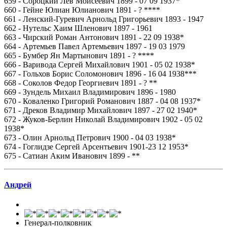
659 - Сороцкий Лев Моисеевич 1899 - 07 09 1937*
660 - Гейне Юлиан Юлианович 1891 - ? ****
661 - Ленский-Гуревич Арнольд Григорьевич 1893 - 1947
662 - Нутельс Хаим Шленович 1897 - 1961
663 - Чирский Роман Антонович 1891 - 22 09 1938*
664 - Артемьев Павел Артемьевич 1897 - 19 03 1979
665 - Бумбер Ян Мартынович 1891 - ? ****
666 - Варивода Сергей Михайлович 1901 - 05 02 1938*
667 - Гольхов Борис Соломонович 1896 - 16 04 1938***
668 - Соколов Федор Георгиевич 1891 - ? **
669 - Зундель Михаил Владимирович 1896 - 1980
670 - Коваленко Григорий Романович 1887 - 04 08 1937*
671 - Дреков Владимир Михайлович 1897 - 27 02 1940*
672 - Жуков-Берлин Николай Владимирович 1902 - 05 02
1938*
673 - Олин Арнольд Петрович 1900 - 04 03 1938*
674 - Гоглидзе Сергей Арсентьевич 1901-23 12 1953*
675 - Сатиан Аким Иванович 1899 - **
Андрей
Генерал-полковник