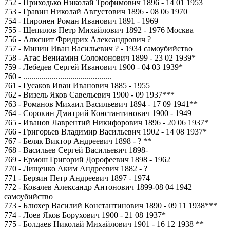
752 - Приходько Николай Трофимович 1896 - 14 01 1953
753 - Гравин Николай Августович 1896 - 08 06 1970
754 - Пиронен Роман Иванович 1891 - 1969
755 - Щепилов Петр Михайлович 1892 - 1976 Москва
756 - Алкснит Фридрих Александрович ?
757 - Минин Иван Васильевич ? - 1934 самоубийство
758 - Агас Вениамин Соломонович 1899 - 23 02 1939*
759 - Лебедев Сергей Иванович 1900 - 04 03 1939*
760 - ...........................................
761 - Гусаков Иван Иванович 1885 - 1955
762 - Визель Яков Савельевич 1900 - 09 1937***
763 - Романов Михаил Васильевич 1894 - 17 09 1941**
764 - Сорокин Дмитрий Константинович 1900 - 1949
765 - Иванов Лаврентий Никифорович 1896 - 20 06 1937*
766 - Григорьев Владимир Васильевич 1902 - 14 08 1937*
767 - Беляк Виктор Андреевич 1898 - ? **
768 - Васильев Сергей Васильевич 1898-
769 - Ермош Григорий Дорофеевич 1898 - 1962
770 - Лищенко Аким Андреевич 1882 - ?
771 - Берзин Петр Андреевич 1897 - 1974
772 - Ковалев Александр Антонович 1899-08 04 1942
самоубийство
773 - Блюхер Василий Константинович 1890 - 09 11 1938***
774 - Лоев Яков Борухович 1900 - 21 08 1937*
775 - Болдаев Николай Михайлович 1901 - 16 12 1938 **