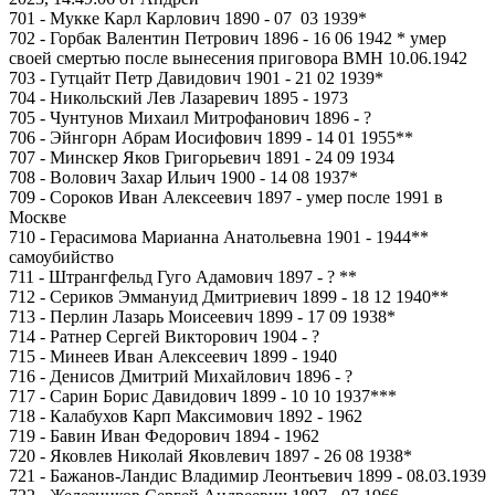
701 - Мукке Карл Карлович 1890 - 07 03 1939*
702 - Горбак Валентин Петрович 1896 - 16 06 1942 * умер
своей смертью после вынесения приговора ВМН 10.06.1942
703 - Гутцайт Петр Давидович 1901 - 21 02 1939*
704 - Никольский Лев Лазаревич 1895 - 1973
705 - Чунтунов Михаил Митрофанович 1896 - ?
706 - Эйнгорн Абрам Иосифович 1899 - 14 01 1955**
707 - Минскер Яков Григорьевич 1891 - 24 09 1934
708 - Волович Захар Ильич 1900 - 14 08 1937*
709 - Сороков Иван Алексеевич 1897 - умер после 1991 в
Москве
710 - Герасимова Марианна Анатольевна 1901 - 1944**
самоубийство
711 - Штрангфельд Гуго Адамович 1897 - ? **
712 - Сериков Эммануид Дмитриевич 1899 - 18 12 1940**
713 - Перлин Лазарь Моисеевич 1899 - 17 09 1938*
714 - Ратнер Сергей Викторович 1904 - ?
715 - Минеев Иван Алексеевич 1899 - 1940
716 - Денисов Дмитрий Михайлович 1896 - ?
717 - Сарин Борис Давидович 1899 - 10 10 1937***
718 - Калабухов Карп Максимович 1892 - 1962
719 - Бавин Иван Федорович 1894 - 1962
720 - Яковлев Николай Яковлевич 1897 - 26 08 1938*
721 - Бажанов-Ландис Владимир Леонтьевич 1899 - 08.03.1939