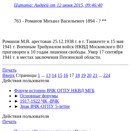
Цитата: Андрей от 12 июня 2015, 09:46:40
763 - Романов Михаил Васильевич 1894 - ? **
Романов М.В. арестован 25.12.1938 г. в г. Ташкенте и 15 мая
1941 г. Военным Трибуналом войск НКВД Московского ВО
приговорен к 10 годам лишения свободы. Умер 17 сентября
1941 г. в местах заключения Пензенской области.
Печать
Вверх
Страницы
1
...
13
14
15
16
17
18
19
20
21
...
224
Действия пользователя
Форум истории ВЧК ОГПУ НКВД МГБ
►
Основные форумы
►
1917-1922 ЧК -ВЧК
►
Знак ВЧК-ОГПУ 5-летие
Действия пользователя
Печать