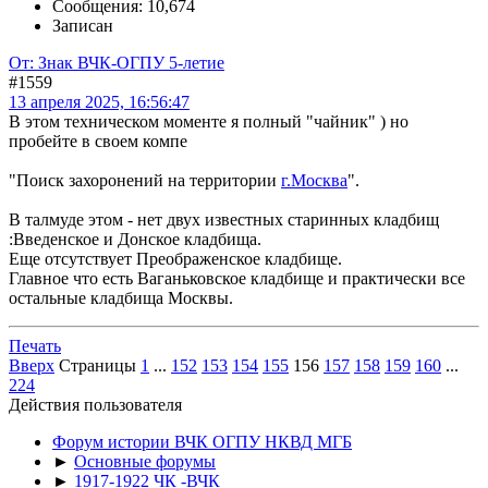
Сообщения: 10,674
Записан
От: Знак ВЧК-ОГПУ 5-летие
#1559
13 апреля 2025, 16:56:47
В этом техническом моменте я полный "чайник" ) но
пробейте в своем компе
"Поиск захоронений на территории
г.Москва
".
В талмуде этом - нет двух известных старинных кладбищ
:Введенское и Донское кладбища.
Еще отсутствует Преображенское кладбище.
Главное что есть Ваганьковское кладбище и практически все
остальные кладбища Москвы.
Печать
Вверх
Страницы
1
...
152
153
154
155
156
157
158
159
160
...
224
Действия пользователя
Форум истории ВЧК ОГПУ НКВД МГБ
►
Основные форумы
►
1917-1922 ЧК -ВЧК