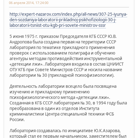
06 апреля 2014, 17:24:00
http://expert-nazarov.com/index.php/all-news/307-25-iyunya-
den-sozdaniya-laboratorii-prikladnoj-psikhofiziologii-30-j-
laboratorii-tsniist-otu-kgb-pri-sovete-ministrov-sssr
5 июня 1975 г. приказом Председателя КГБ СССР Ю.В.
Андропова была создана первая на территории СССР
лаборатория по тематике прикладного применения
проверок с использованием полиграфа и обучению
агентуры методам противодействия инструментальной
«детекции лжи». Лаборатория входила в состав ЦНИИСТ
ОТУ КГБ при Совете Министров СССР и носила название
лаборатории № 30 (прикладной психофизиологии).
Деятельность лаборатории всецело была посвящена
изучению и прикладному применению
психофизиологического метода «детекции лжи».
Созданная в КГБ СССР лаборатория № 30, в 1994 году была
преобразована в один из отделов Института
криминалистики Центра специальной техники ФСБ
России.
Лаборатория создавалась по инициативе Ю.К.Азарова,
который стал ее первым начальником, заместителем был