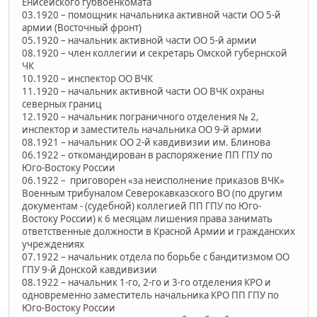
Енисейского губвоенкомата
03.1920 – помощник начальника активной части ОО 5-й
армии (Восточный фронт)
05.1920 – начальник активной части ОО 5-й армии
08.1920 – член коллегии и секретарь Омской губернской
ЧК
10.1920 – инспектор ОО ВЧК
11.1920 – начальник активной части ОО ВЧК охраны
северных границ
12.1920 – начальник пограничного отделения № 2,
инспектор и заместитель начальника ОО 9-й армии
08.1921 – начальник ОО 2-й кавдивизии им. Блинова
06.1922 – откомандирован в распоряжение ПП ГПУ по
Юго-Востоку России
06.1922 – приговорен «за неисполнение приказов ВЧК»
Военным трибуналом Северокавказского ВО (по другим
документам - (судебной) коллегией ПП ГПУ по Юго-
Востоку России) к 6 месяцам лишения права занимать
ответственные должности в Красной Армии и гражданских
учреждениях
07.1922 – начальник отдела по борьбе с бандитизмом ОО
ГПУ 9-й Донской кавдивизии
08.1922 – начальник 1-го, 2-го и 3-го отделения КРО и
одновременно заместитель начальника КРО ПП ГПУ по
Юго-Востоку России