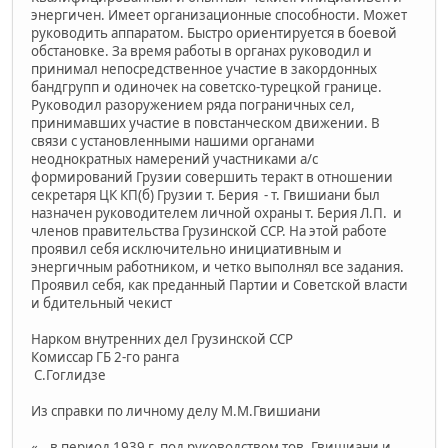
энергичен. Имеет организационные способности. Может
руководить аппаратом. Быстро ориентируется в боевой
обстановке. За время работы в органах руководил и
принимал непосредственное участие в закордонных
бандгрупп и одиночек на советско-турецкой границе.
Руководил разоружением ряда пограничных сел,
принимавших участие в повстанческом движении. В
связи с установленными нашими органами
неоднократных намерений участниками а/с
формирований Грузии совершить теракт в отношении
секретаря ЦК КП(б) Грузии т. Берия - т. Гвишиани был
назначен руководителем личной охраны т. Берия Л.П. и
членов правительства Грузинской ССР. На этой работе
проявил себя исключительно инициативным и
энергичным работником, и четко выполнял все задания.
Проявил себя, как преданный Партии и Советской власти
и бдительный чекист
Нарком внутренних дел Грузинской ССР
Комиссар ГБ 2-го ранга
С.Гоглидзе
Из справки по личному делу М.М.Гвишиани
«...в период 1939 г. под руководством тов. Гвишиани и