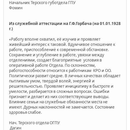
Начальник Терского губотдела ГПУ
Фомин
Из служебной аттестации на Г.Ф.Горбача (на 01.01.1928
г.)
«Работу вполне охватил, её изучив и проявляет
живейший интерес к таковой. Вдумчивое отношение к
работе, приспособлениё к современной обстановке.
Сохранение и углубление в работе, увязки между
отделениями, создает благоприятные условия в
оперативной работе Отдела. По склонностям,
работоспособности относится к работникам КРО и ОО.
Политически развит средне. В личных качествах обладает
пытливым умом, твердой волей, энергией и
решительностью. Проявляет инициативу в быстроте и
умелости, разбирается в сложных вопросах. Ошибки
признает и делает из них соответствующие выводы.
Влияние семьи на служебные обязанности места не
имеют. Дурных наклонностей не замечается. Состояние
здоровья слабое.
Нач. Терского отдела ОГПУ
Дагин