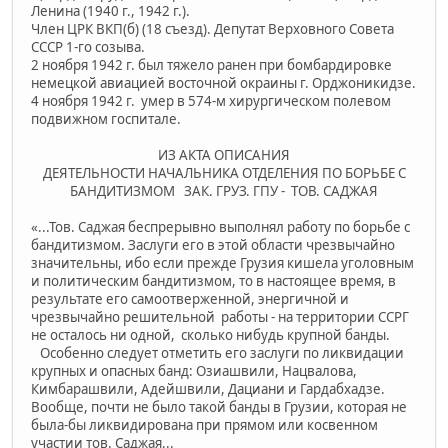
Ленина (1940 г., 1942 г.).
Член ЦРК ВКП(б) (18 съезд). Депутат Верховного Совета
СССР 1-го созыва.
2 ноября 1942 г. был тяжело ранен при бомбардировке
немецкой авиацией восточной окраины г. Орджоникидзе.
4 ноября 1942 г. умер в 574-м хирургическом полевом
подвижном госпитале.
ИЗ АКТА ОПИСАНИЯ
ДЕЯТЕЛЬНОСТИ НАЧАЛЬНИКА ОТДЕЛЕНИЯ ПО БОРЬБЕ С
БАНДИТИЗМОМ ЗАК. ГРУЗ. ГПУ - ТОВ. САДЖАЯ
«...Тов. Саджая беспрерывно выполнял работу по борьбе с
бандитизмом. Заслуги его в этой области чрезвычайно
значительны, ибо если прежде Грузия кишела уголовным
и политическим бандитизмом, то в настоящее время, в
результате его самоотверженной, энергичной и
чрезвычайно решительной работы - на территории ССРГ
не осталось ни одной, сколько нибудь крупной банды.
Особенно следует отметить его заслуги по ликвидации
крупных и опасных банд: Озиашвили, Нацвалова,
Кимбарашвили, Адейшвили, Дациани и Гардабхадзе.
Вообще, почти не было такой банды в Грузии, которая не
была-бы ликвидирована при прямом или косвенном
участии тов. Саджая...