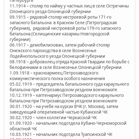
Петербурге
11.1914 – столяр по найму у частных лиц в селе Остречины
Олонецкого уезда Олонецкой губернии
09.1915 – рядовой-столяр нестроевой роты 171-го
запасного батальона в Красном Селе (Петроградская
губерния), рядовой нестроевой роты 179-го запасного
батальона (Селищинские казармы Новгородской
губернии)
06.1917 – демобилизован, затем рабочий-столяр
Онежского пароходства в селе Вознесенье
Лодейнопольского уезда Олонецкой губернии
08.1918 – доброволец отряда Красной Гвардии по борьбе с
белофиннами в селе Вознесенье Олонецкой губернии
1.09.1918 – красноармеец Петрозаводского
коммунистического полка особого назначения
05.02.1919 – председатель батальонного суда караульного
батальона при Петрозаводском уездном военкомате
10.12.1919 – каптенармус Петрозаводского караульного
батальона при Петрозаводском уездном военкомате
30.01.1920 – на учебе на курсах ВЧК (г. Москва), затем
заведующий оперативной частью Кубанской ЧК
30.02.1920 – член коллегии Черкасской ЧК
01.09.1920 - начальник подотдела Кубано-Черноморской
областной ЧК
10.03.1921 – начальник подотдела Туапсинской ЧК