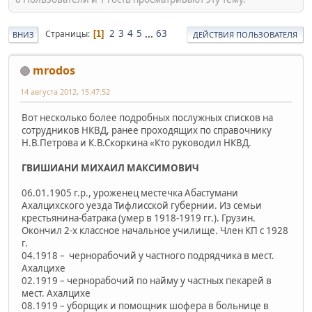
2
3
4
5
...
63
Страницы
1
ВНИЗ
ДЕЙСТВИЯ ПОЛЬЗОВАТЕЛЯ
mrodos
14 августа 2012, 15:47:52
Вот несколько более подробных послужных списков на
сотрудников НКВД, ранее проходящих по справочнику
Н.В.Петрова и К.В.Скоркина «Кто руководил НКВД.
ГВИШИАНИ МИХАИЛ МАКСИМОВИЧ
06.01.1905 г.р., уроженец местечка Абастумани
Ахалцихского уезда Тифлисской губернии. Из семьи
крестьянина-батрака (умер в 1918-1919 гг.). Грузин.
Окончил 2-х классное начальное училище. Член КП с 1928
г.
04.1918 – чернорабочий у частного подрядчика в мест.
Ахалцихе
02.1919 – чернорабочий по найму у частных пекарей в
мест. Ахалцихе
08.1919 – уборщик и помощник шофера в больнице в