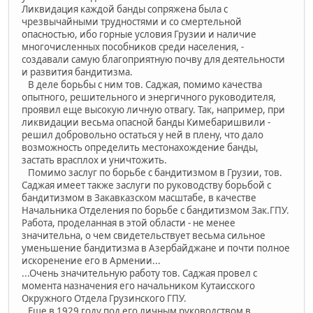
Ликвидация каждой банды сопряжена была с
чрезвычайными трудностями и со смертельной
опасностью, ибо горные условия Грузии и наличие
многочисленных пособников среди населения, -
создавали самую благоприятную почву для деятельности
и развития бандитизма.
В деле борьбы с ним тов. Саджая, помимо качества
опытного, решительного и энергичного руководителя,
проявил еще высокую личную отвагу. Так, например, при
ликвидации весьма опасной банды Кимебаришвили -
решил добровольно остаться у ней в плену, что дало
возможность определить местонахождение банды,
застать врасплох и уничтожить.
Помимо заслуг по борьбе с бандитизмом в Грузии, тов.
Саджая имеет также заслуги по руководству борьбой с
бандитизмом в Закавказском масштабе, в качестве
Начальника Отделения по борьбе с бандитизмом Зак.ГПУ.
Работа, проделанная в этой области - не менее
значительна, о чем свидетельствует весьма сильное
уменьшение бандитизма в Азербайджане и почти полное
искоренение его в Армении...
...Очень значительную работу тов. Саджая провел с
момента назначения его начальником Кутаисского
Окружного Отдела Грузинского ГПУ.
Еще в 1929 году под его личным руководством в