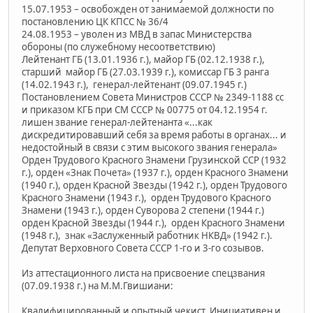
15.07.1953 – освобожден от занимаемой должности по
постановлению ЦК КПСС № 36/4
24.08.1953 – уволен из МВД в запас Министерства
обороны (по служебному несоответствию)
Лейтенант ГБ (13.01.1936 г.), майор ГБ (02.12.1938 г.),
старший майор ГБ (27.03.1939 г.), комиссар ГБ 3 ранга
(14.02.1943 г.), генерал-лейтенант (09.07.1945 г.)
Постановлением Совета Министров СССР № 2349-1188 сс
и приказом КГБ при СМ СССР № 00775 от 04.12.1954 г.
лишен звание генерал-лейтенанта «...как
дискредитировавший себя за время работы в органах... и
недостойный в связи с этим высокого звания генерала»
Орден Трудового Красного Знамени Грузинской ССР (1932
г.), орден «Знак Почета» (1937 г.), орден Красного Знамени
(1940 г.), орден Красной Звезды (1942 г.), орден Трудового
Красного Знамени (1943 г.), орден Трудового Красного
Знамени (1943 г.), орден Суворова 2 степени (1944 г.)
орден Красной Звезды (1944 г.), орден Красного Знамени
(1948 г.), знак «Заслуженный работник НКВД» (1942 г.).
Депутат Верховного Совета СССР 1-го и 3-го созывов.
Из аттестационного листа на присвоение спецзвания
(07.09.1938 г.) на М.М.Гвишиани:
Квалифицированный и опытный чекист. Инициативен и