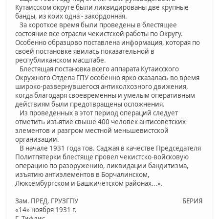
Кутаисском округе были ликвидированы две крупные
банды, из коих одна - закордонная.
За короткое время были проведены в блестящее
состояние все отрасли чекистской работы по Округу.
Особенно образцово поставлена информация, которая по
своей постановке явилась показательной в
республиканском масштабе.
Блестящая постановка всего аппарата Кутаисского
Окружного Отдела ГПУ особенно ярко сказалась во время
широко-развернувшегося антиколхозного движения,
когда благодаря своевременны и умелым оперативным
действиям были предотвращены осложнения.
Из проведенных в этот период операций следует
отметить изъятие свыше 400 человек антисоветских
элементов и разгром местной меньшевистской
организации.
В начале 1931 года тов. Саджая в качестве Председателя
Политпятерки блестяще провел чекистско-войсковую
операцию по разоружению, ликвидации бандитизма,
изъятию антиэлементов в Борчалинском,
Люксембургском и Башкичетском районах...».
Зам. ПРЕД. ГРУЗГПУ БЕРИЯ
«14» ноября 1931 г.
Г. Тифлис