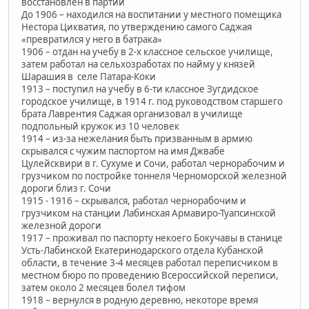
восстановлен в партии
До 1906 – находился на воспитании у местного помещика
Нестора Цикватия, по утверждению самого Саджая
«превратился у него в батрака»
1906 – отдан на учебу в 2-х классное сельское училище,
затем работал на сельхозработах по найму у князей
Шарашия в селе Патара-Коки
1913 – поступил на учебу в 6-ти классное Зугдидское
городское училище, в 1914 г. под руководством старшего
брата Лаврентия Саджая организовал в училище
подпольный кружок из 10 человек
1914 – из-за нежелания быть призванным в армию
скрывался с чужим паспортом на имя Джвабе
Цулейсквири в г. Сухуме и Сочи, работал чернорабочим и
грузчиком по постройке тоннеля Черноморской железной
дороги близ г. Сочи
1915 - 1916 – скрывался, работал чернорабочим и
грузчиком на станции Лабинская Армавиро-Туапсинской
железной дороги
1917 – проживал по паспорту некоего Бокучавы в станице
Усть-Лабинской Екатеринодарского отдела Кубанской
области, в течение 3-4 месяцев работал переписчиком в
местном бюро по проведению Всероссийской переписи,
затем около 2 месяцев болел тифом
1918 – вернулся в родную деревню, некоторе время