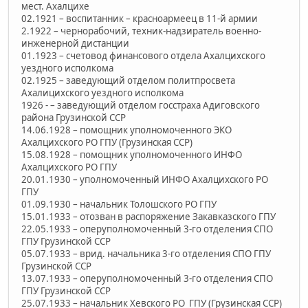
мест. Ахалцихе
02.1921 – воспитанник – красноармеец в 11-й армии
2.1922 – чернорабочий, техник-надзиратель военно-
инженерной дистанции
01.1923 – счетовод финансового отдела Ахалцихского
уездного исполкома
02.1925 – заведующий отделом политпросвета
Ахалицихского уездного исполкома
1926 - – заведующий отделом госстраха Адиговского
района Грузинской ССР
14.06.1928 – помощник уполномоченного ЭКО
Ахалцихского РО ГПУ (Грузинская ССР)
15.08.1928 – помощник уполномоченного ИНФО
Ахалцихского РО ГПУ
20.01.1930 – уполномоченный ИНФО Ахалцихского РО
ГПУ
01.09.1930 – начальник Толошского РО ГПУ
15.01.1933 – отозван в распоряжение Закавказского ГПУ
22.05.1933 – оперуполномоченный 3-го отделения СПО
ГПУ Грузинской ССР
05.07.1933 – врид. начальника 3-го отделения СПО ГПУ
Грузинской ССР
13.07.1933 – оперуполномоченный 3-го отделения СПО
ГПУ Грузинской ССР
25.07.1933 – начальник Хевского РО ГПУ (Грузинская ССР)