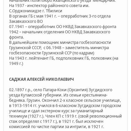
начальник политбюро Ахалцихского уезда Менцарчия.
На 1937 - инспектор районного совета им.
С.Орджоникидзе г. Тбилиси
В органах ГБ с мая 1941 г. – оперработник 3-го отдела
Закавказского ВО
07.1941 – оперработник ОО НКВД Закавказского фронта
1942 – начальник отделения ОО НКВД Закавказского
фронта.
В дальнейшем помощник министра госбезопасности
Грузинской СССР, с 06.1948 – заместитель министра
госбезопасности Грузинской ССР (по кадрам)
На 1943 г. лейтенант ГБ, подполковник ГБ, полковник (на
1949 г.)
САДЖАЯ АЛЕКСЕЙ НИКОЛАЕВИЧ
02.1897 г.р., село Патара-Коки (Орсантия) Зугдидского
уезда Кутаисской губернии. Из семьи крестьянина-
бедняка. Грузин. Окончил 2-х классное сельское училище,
в 1913-1914 гг. учился в 6-классном Зугдидском городском
училище и сдал экстерном курс за гуманитарный
техникум (1927 г.). Член КП с 1919 г. (свой революционный
стаж определял с 1917 г.), в 1921 г. был исключен
комиссией по чистке партии за интриги, в 1921 г.