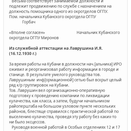
Весьма соответствует занимаемой должности и
подлежит продвижению по службе с назначением на
должность помощника одного из окротделов ОГПУ.
Пом. начальника Кубанского окротдела ОГПУ
Горбач
«Вполне согласен» Начальник Кубанского
окротдела ОГПУ Миронов
Из служебной аттестации на Лаврушина И.Я.
(16.12.1930 г.)
За время работы на Кубани в должности нач.[альника] ИРО
оживил и реорганизовал работу информации в городе и
станице. В результате умелого руководства тов.
Лаврушиным инф[ормационной] сетью был вскрыт целый
ряд к/р группировок на Кубани.
Тов. Лаврушин вел организационно-оперативную
подготовку к проведению компании по ликвидации
кулачества, как класса, а затем, будучи начальником
райоперштаба на большом узловом пункте нескольких
районов, блестяще справился с практической работой по
выселению кулачества, проведя эту работу без каких-то
ни было эксцессов.
Руководя военной работой в Особых отделениях 12 и 17