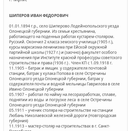
ШИПЕРОВ ИВАН ФЕДОРОВИЧ
01.01.1894 г.р., село Шиперово Лодейнопольского уезда
Олонецкой губернии. Из семьи крестьянина,
работающего на поденных работах кустарем-столяром.
Русский. Окончил 2 класса земского училища (1905 г.),
курсы марксизма-ленинизма при Ейской окружной
партийной школы (1927 г.) и (заочно) факультет особого
назначения при Институте красной профессуры советского
строительства и права (1936 г.) . Член КП с 1.09.1918 г.
11.1905 – батрак и ямщик у содержателя почтовой
станции, батрак у кулака Попова в селе Остречины
Олонецкого уезда Олонецкой губернии, батрак у
содержателя почты и водной мельницы Гаврилова в селе
Ивино Олонецкой губернии
05.1907 – работал по найму на лесоразработках, сплаве,
поднятии из воды и погрузке леса в селе Остречины
Олонецкого уезда Олонецкой губернии
05.1911 – ученик столяра на строительстве на станции
Любань Николаевской железной дороги (Новгородская
губерния)
11.1913 – мастер-столяр на строительствах в г. Санкт-