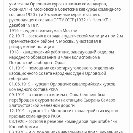
учился. на Орловских курсах красных командиров,
окончил 1-е Московские Советские кавкурсы командного
состава (1920 г.) и 3-х месячные курсы высшего
руководящего состава ОГПУ СССР (1932 г.). Член КП с
декабря 1918 г.
1916 – студент техникума в Москве
02.1917 – состоял в отряде студенческой милиции при 2-м
Пречистенском районе г. Москвы, участвовал в
разоружении полиции
1918 – канцелярский работник, заведующий отделом
народного образования и член волисполкома
Покровской слободы г. Орла
01.1919 – помощник секретаря уголовного отделения
кассационного Совета народных судей Орловской
губернии
01.06.1919 – курсант Орловских кавалерийских курсов
командного состава РККА
09.1919 – в связи со взятием г. Орла белыми был
переброшен с курсантами на станцию Сызрань Самаро-
Златоустовской железной дороги
12.1919 - курсант 1-х Московских кавалерийских курсов
красных командиров РККА
03.1920 – состоял в резерве командиров при штабе 1-й
Конной Армии
03.1920 – и.о. помощника начальника и врид. начальника