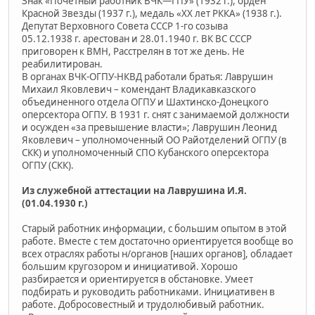
Знак «Почетный работник ВЧК—ГПУ» (1932 г.), орден
Красной Звезды (1937 г.), медаль «ХХ лет РККА» (1938 г.).
Депутат Верховного Совета СССР 1-го созыва
05.12.1938 г. арестован и 28.01.1940 г. ВК ВС СССР
приговорен к ВМН, Расстрелян в тот же день. Не
реабилитирован.
В органах ВЧК-ОГПУ-НКВД работали братья: Лаврушин
Михаил Яковлевич – комендант Владикавказского
объединенного отдела ОГПУ и Шахтинско-Донецкого
оперсектора ОГПУ. В 1931 г. снят с занимаемой должности
и осужден «за превышение власти»; Лаврушин Леонид
Яковлевич – уполномоченный ОО Райотделений ОГПУ (в
СКК) и уполномоченный СПО Кубанского оперсектора
ОГПУ (СКК).
Из служебной аттестации на Лаврушина И.Я.
(01.04.1930 г.)
Старый работник информации, с большим опытом в этой
работе. Вместе с тем достаточно ориентируется вообще во
всех отраслях работы н/органов [наших органов], обладает
большим кругозором и инициативой. Хорошо
разбирается и ориентируется в обстановке. Умеет
подбирать и руководить работниками. Инициативен в
работе. Добросовестный и трудолюбивый работник.