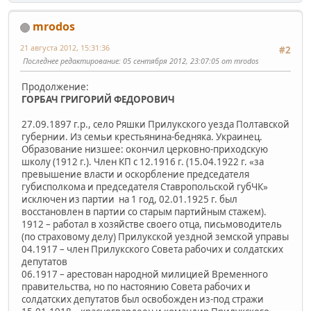
mrodos
21 августа 2012, 15:31:36
#2
Последнее редактирование
: 05 сентября 2012, 23:07:05 от mrodos
Продолжение:
ГОРБАЧ ГРИГОРИЙ ФЕДОРОВИЧ
27.09.1897 г.р., село Ряшки Прилукского уезда Полтавской
губернии. Из семьи крестьянина-бедняка. Украинец.
Образование низшее: окончил церковно-приходскую
школу (1912 г.). Член КП с 12.1916 г. (15.04.1922 г. «за
превышение власти и оскорбление председателя
губисполкома и председателя Ставропольской губЧК»
исключен из партии на 1 год, 02.01.1925 г. был
восстановлен в партии со старым партийным стажем).
1912 – работал в хозяйстве своего отца, письмоводитель
(по страховому делу) Прилукской уездной земской управы
04.1917 – член Прилукского Совета рабочих и солдатских
депутатов
06.1917 – арестован народной милицией Временного
правительства, но по настоянию Совета рабочих и
солдатских депутатов был освобожден из-под стражи