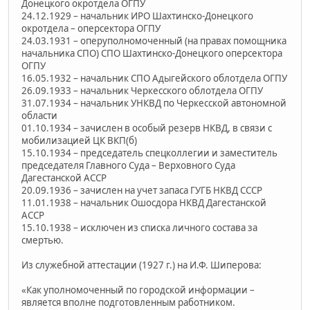
Донецкого окротдела ОГПУ
24.12.1929 – начальник ИРО Шахтинско-Донецкого
окротдела – оперсектора ОГПУ
24.03.1931 – оперуполномоченный (на правах помощника
начальника СПО) СПО Шахтинско-Донецкого оперсектора
ОГПУ
16.05.1932 – начальник СПО Адыгейского облотдела ОГПУ
26.09.1933 – начальник Черкесского облотдела ОГПУ
31.07.1934 – начальник УНКВД по Черкесской автономной
области
01.10.1934 – зачислен в особый резерв НКВД, в связи с
мобилизацией ЦК ВКП(б)
15.10.1934 – председатель спецколлегии и заместитель
председателя Главного Суда – Верховного Суда
Дагестанской АССР
20.09.1936 – зачислен на учет запаса ГУГБ НКВД СССР
11.01.1938 – начальник Ошосдора НКВД Дагестанской
АССР
15.10.1938 – исключен из списка личного состава за
смертью.
Из служебной аттестации (1927 г.) на И.Ф. Шиперова:
«Как уполномоченный по городской информации –
является вполне подготовленным работником.