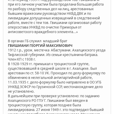
при его личном участии была проделана большая работа
по разбору следственных дел на лиц, арестованных
бывшим вражеским руководством НКВД ДВК и по
ликвидации допущенных извращений в следственной
работе, вместе с тем тов. Гвишиани организовал работу
оперсостава УНКВД по очистке Приморья от
антисоветского враждебного элемента...»
В органах ГБ служил младший брат
ГВИШИАНИ ГЕОРГИЙ МАКСИМОВИЧ
1912 г.р., урож. местечка Абастумани. Ахалцихского уезда
Тифлисской губернии. Из семьи крестьянина-батрака.
Член КП с 1938 г.
В 1928-1929 гг. примыкал к троцкистской группе,
существовавшей в средней школе в г. Ахалцихе. Был
арестован по ст. 58-10 УК. Проходил по делу-формуляру по
обвинению в нелегальной антипартийной работе,
11.03.1935 г. дело-формуляр было направлено в ОО УГБ
УНКВД ЗСФСР по Грузинской ССР, местонахождение дело
не установлено.
В дальнейшем при проверке установлено: по заданию
Ахалцихского РО ГПУ Г. Гвишиани был введен в
троцкистскую группу, которая позднее была
ликвидирована. 27 июня 1949 г. это подтвердил бывший