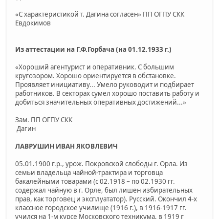
«С характеристикой т. Дагина согласен» ПП ОГПУ СКК
Евдокимов
Из аттестации на Г.Ф.Горбача (на 01.12.1933 г.)
«Хороший агентурист и оперативник. С большим
кругозором. Хорошо ориентируется в обстановке.
Проявляет инициативу... Умело руководит и подбирает
работников. В секторах сумел хорошо поставить работу и
добиться значительных оперативных достижений...»
Зам. ПП ОГПУ СКК
Дагин
ЛАВРУШИН ИВАН ЯКОВЛЕВИЧ
05.01.1900 г.р., урож. Покровской слободы г. Орла. Из
семьи владельца чайной-трактира и торговца
бакалейными товарами (с 02.1918 – по 02.1930 гг.
содержал чайную в г. Орле, был лишен избирательных
прав, как торговец и эксплуататор). Русский. Окончил 4-х
классное городское училище (1916 г.), в 1916-1917 гг.
учился на 1-м курсе Московского техникума, в 1919 г