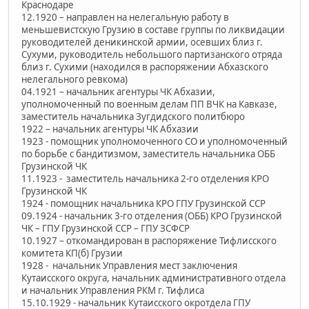
Краснодаре
12.1920 – направлен на нелегальную работу в
меньшевистскую Грузию в составе группы по ликвидации
руководителей деникинской армии, осевших близ г.
Сухуми, руководитель небольшого партизанского отряда
близ г. Сухими (находился в распоряжении Абхазского
нелегального ревкома)
04.1921 – начальник агентуры ЧК Абхазии,
уполномоченный по военным делам ПП ВЧК на Кавказе,
заместитель начальника Зугдидского политбюро
1922 – начальник агентуры ЧК Абхазии
1923 - помощник уполномоченного СО и уполномоченный
по борьбе с бандитизмом, заместитель начальника ОББ
Грузинской ЧК
11.1923 - заместитель начальника 2-го отделения КРО
Грузинской ЧК
1924 - помощник начальника КРО ГПУ Грузинской ССР
09.1924 - начальник 3-го отделения (ОББ) КРО Грузинской
ЧК – ГПУ Грузинской ССР – ГПУ ЗСФСР
10.1927 – откомандирован в распоряжение Тифлисского
комитета КП(б) Грузии
1928 - начальник Управления мест заключения
Кутаисского округа, начальник административного отдела
и начальник Управления РКМ г. Тифлиса
15.10.1929 - начальник Кутаисского окротдела ГПУ