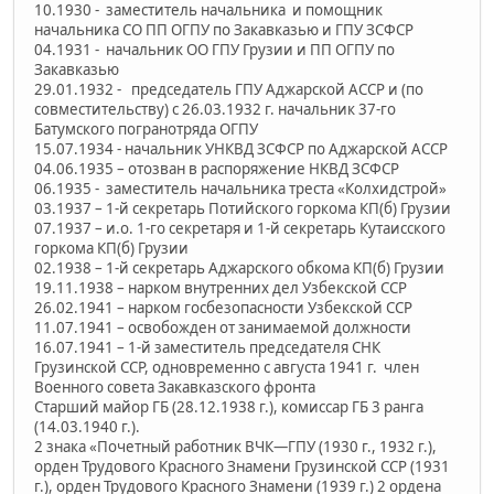
10.1930 - заместитель начальника и помощник
начальника СО ПП ОГПУ по Закавказью и ГПУ ЗСФСР
04.1931 - начальник ОО ГПУ Грузии и ПП ОГПУ по
Закавказью
29.01.1932 - председатель ГПУ Аджарской АССР и (по
совместительству) с 26.03.1932 г. начальник 37-го
Батумского погранотряда ОГПУ
15.07.1934 - начальник УНКВД ЗСФСР по Аджарской АССР
04.06.1935 – отозван в распоряжение НКВД ЗСФСР
06.1935 - заместитель начальника треста «Колхидстрой»
03.1937 – 1-й секретарь Потийского горкома КП(б) Грузии
07.1937 – и.о. 1-го секретаря и 1-й секретарь Кутаисского
горкома КП(б) Грузии
02.1938 – 1-й секретарь Аджарского обкома КП(б) Грузии
19.11.1938 – нарком внутренних дел Узбекской ССР
26.02.1941 – нарком госбезопасности Узбекской ССР
11.07.1941 – освобожден от занимаемой должности
16.07.1941 – 1-й заместитель председателя СНК
Грузинской ССР, одновременно с августа 1941 г. член
Военного совета Закавказского фронта
Старший майор ГБ (28.12.1938 г.), комиссар ГБ 3 ранга
(14.03.1940 г.).
2 знака «Почетный работник ВЧК—ГПУ (1930 г., 1932 г.),
орден Трудового Красного Знамени Грузинской ССР (1931
г.), орден Трудового Красного Знамени (1939 г.) 2 ордена