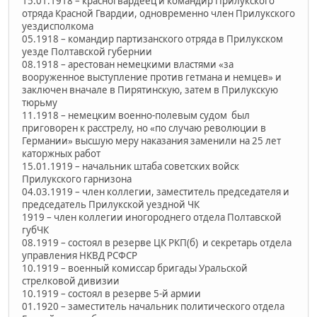
15.01.1918 – красногвардеец и командир Прилукского
отряда Красной Гвардии, одновременно член Прилукского
уездисполкома
05.1918 – командир партизанского отряда в Прилукском
уезде Полтавской губернии
08.1918 – арестован немецкими властями «за
вооруженное выступление против гетмана и немцев» и
заключен вначале в Пирятинскую, затем в Прилукскую
тюрьму
11.1918 – немецким военно-полевым судом был
приговорен к расстрелу, но «по случаю революции в
Германии» высшую меру наказания заменили на 25 лет
каторжных работ
15.01.1919 – начальник штаба советских войск
Прилукского гарнизона
04.03.1919 – член коллегии, заместитель председателя и
председатель Прилукской уездной ЧК
1919 – член коллегии иногороднего отдела Полтавской
губЧК
08.1919 – состоял в резерве ЦК РКП(б) и секретарь отдела
управления НКВД РСФСР
10.1919 – военный комиссар бригады Уральской
стрелковой дивизии
10.1919 – состоял в резерве 5-й армии
01.1920 – заместитель начальник политического отдела