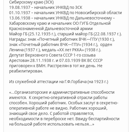
Сибирскому краю (ЗСК)
19.08.1937 – начальник УНКВД по ЗСК
01.10.1937 – начальник УНКВД по Новосибирской области
13.06.1938 – начальник УНКВД по Дальневосточному –
Хабаровскому краю и начальник ОО ГУГБ Отдельной
Краснознаменной Дальневосточной армии
Майор ГБ (25.12.1935 г.), старший майор ГБ (22.08.1937 г.).
Награды: знак «Почетный работник ВЧК—ГПУ (1930 г.),
знак «Почетный работник ВЧК—ГПУ» (1934 г.), орден
Ленина (1937 г.), медаль «XX лет РККА» (1938 г.).
Депутат Верховного Совета СССР 1-го созыва
Арестован 28.11.1938 г. и 07.03.1939 ВК ВС СССР
приговорен к ВМН. Расстрелян в тот же день. Не
реабилитирован.
Из служебной аттестации на Г.Ф.Горбача (на 1923 г.)
«...Организаторские и административные способности
имеются. К секретно-оперативной отрасли работы
способен. Хороший работник. Особых заслуг в секретно-
оперативной работе не видно. Работник хороший,
знающий свое дело. С работой справляется,
необходимости в переброске нет. Ввиду беспартийности
на большой работе использовать нельзя...»