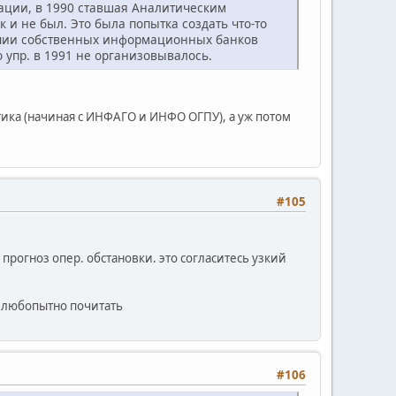
ации, в 1990 ставшая Аналитическим
к и не был. Это была попытка создать что-то
личии собственных информационных банков
 упр. в 1991 не организовывалось.
тика (начиная с ИНФАГО и ИНФО ОГПУ), а уж потом
#105
прогноз опер. обстановки. это согласитесь узкий
т любопытно почитать
#106