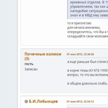
архивных отделов. В 
управлением, так как 
наподобие ситуационн
знал и в МВД ему зав
то я приплетаю
для начала анонимы,
опеределитесь, что Вы а
складыайте свои моизаи
Почечные колики
01 мая 2012, 23:36:58
(3)
а еще раньше был статис
гость
Записан
в корне темы АУ КГБ 1990
вопрос, то что вы вспомн
в общем довольно слабо,
Б.И.Лобынцев
01 мая 2012, 23:54:13