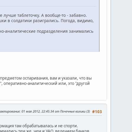
лучше таблеточку. А вообще-то - забавно.
шки в солдатики разигрались. Погода, видимо,
ивно-аналитические подразделения занимались
 предметом оспаривания, вам и указали, что вы
", оперативно-аналитический или, это "другой
дактирование
: 01 мая 2012, 22:45:34 от Почечные колики (3)
#103
рмация там обрабатывалась и не спорти.
имались тем же, чем и УАО, ведением банков