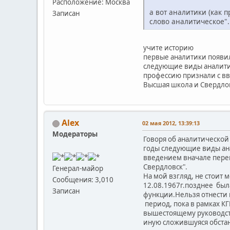
Расположение: Москва
а вот аналитики (как 
Записан
слово аналитическое".
учите историю
первые аналитики появил
следующие виды аналитик
профессию признали с вв
Высшая школа и Свердло
Alex
02 мая 2012, 13:39:13
Модераторы
Говоря об аналитической 
годы следующие виды ана
введением вначале переп
Свердловск".
Генерал-майор
На мой взгляд, не стоит 
Сообщения: 3,010
12.08.1967г.позднее был
Записан
функции.Нельзя отнести к
период, пока в рамках КГ
вышестоящему руководств
иную сложившуяся обста