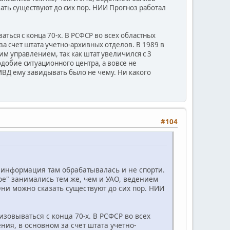
зать существуют до сих пор. НИИ Прогноз работал
ться с конца 70-х. В РСФСР во всех областных
 счет штата учетно-архивных отделов. В 1989 в
м управлением, так как штат увеличился с 3
одобие ситуационного центра, а вовсе не
ВД ему завидывать было не чему. Ни какого
#104
 информация там обрабатывалась и не спорти.
е" занимались тем же, чем и УАО, ведением
Они можно сказать существуют до сих пор. НИИ
изовываться с конца 70-х. В РСФСР во всех
ия, в основном за счет штата учетно-