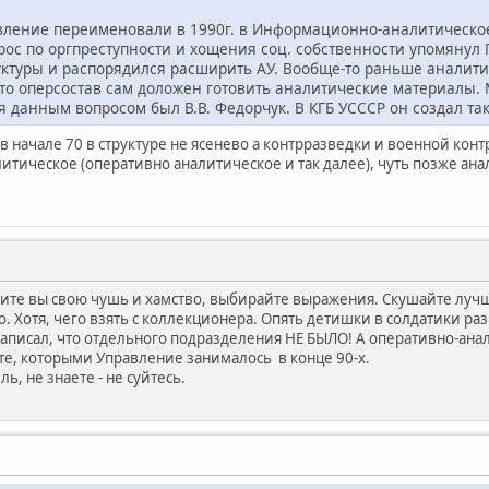
вление переименовали в 1990г. в Информационно-аналитическо
рос по оргпреступности и хощения соц. собственности упомянул Г
уктуры и распорядился расширить АУ. Вообще-то раньше аналитич
что оперсостав сам доложен готовить аналитические материалы.
я данным вопросом был В.В. Федорчук. В КГБ УСССР он создал т
е в начале 70 в структуре не ясенево а контрразведки и военной ко
ическое (оперативно аналитическое и так далее), чуть позже анал
ите вы свою чушь и хамство, выбирайте выражения. Скушайте лучше
 Хотя, чего взять с коллекционера. Опять детишки в солдатики раз
о написал, что отдельного подразделения НЕ БЫЛО! А оперативно-а
е, которыми Управление занималось в конце 90-х.
ь, не знаете - не суйтесь.