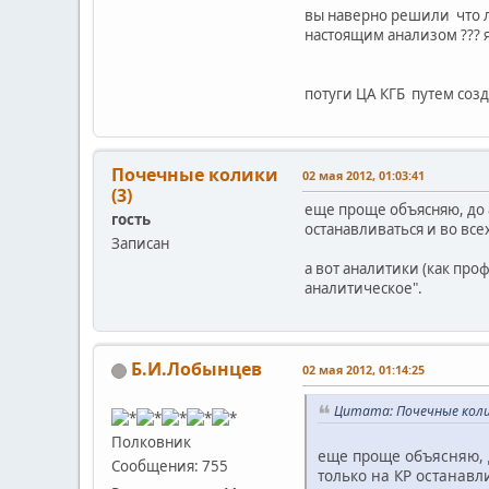
вы наверно решили что л
настоящим анализом ??? 
потуги ЦА КГБ путем созд
Почечные колики
02 мая 2012, 01:03:41
(3)
еще проще объясняю, до 8
гость
останавливаться и во все
Записан
а вот аналитики (как про
аналитическое".
Б.И.Лобынцев
02 мая 2012, 01:14:25
Цитата: Почечные колик
Полковник
еще проще объясняю, д
Сообщения: 755
только на КР останавл