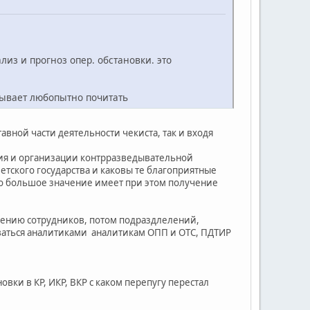
лиз и прогноз опер. обстановки. это
бывает любопытно почитать
тавной части деятельности чекиста, так и входя
ния и организации контрразведывательной
етского государства и каковы те благоприятные
но большое значение имеет при этом получение
лению сотрудников, потом подраздлелений,
аться аналитиками аналитикам ОПП и ОТС, ПДТИР
вки в КР, ИКР, ВКР с каком перепугу перестал