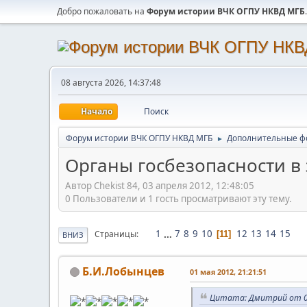
Добро пожаловать на
Форум истории ВЧК ОГПУ НКВД МГБ
.
08 августа 2026, 14:37:48
Начало
Поиск
Форум истории ВЧК ОГПУ НКВД МГБ
Дополнительные ф
►
Органы госбезопасности в 
Автор Chekist 84, 03 апреля 2012, 12:48:05
0 Пользователи и 1 гость просматривают эту тему.
1
...
7
8
9
10
12
13
14
15
Страницы
11
ВНИЗ
Б.И.Лобынцев
01 мая 2012, 21:21:51
Цитата: Дмитрий от 01