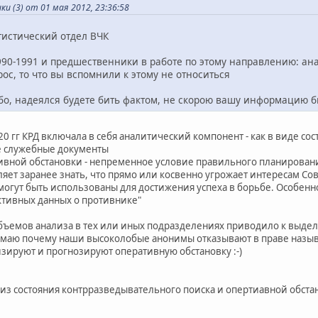
и (3) от 01 мая 2012, 23:36:58
тистический отдел ВЧК
990-1991 и предшественники в работе по этому направлению: ана
рос, то что вы вспомнили к этому не относиться
бо, надеялся будете бить фактом, не скорою вашу информацию 
20 гг КРД включала в себя аналитический компонент - как в виде сос
е служебные документы
тивной обстановки - непременное условие правильного планирова
яет заранее знать, что прямо или косвенно угрожает интересам Сов
 могут быть использованы для достижения успеха в борьбе. Особен
ктивных данных о противнике"
бъемов анализа в тех или иных подразделениях приводило к выде
имаю почему наши высоколобые анонимы отказывают в праве назыв
лизируют и прогнозируют оперативную обстановку :-)
лиз состояния контрразведывательного поиска и опертиавной обстано