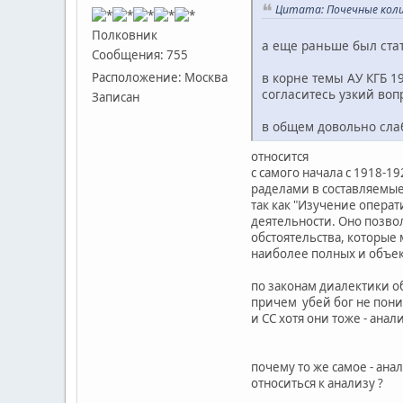
Цитата: Почечные колик
Полковник
а еще раньше был ста
Сообщения: 755
Расположение: Москва
в корне темы АУ КГБ 1
согласитесь узкий воп
Записан
в общем довольно сла
относится
с самого начала с 1918-19
раделами в составляемы
так как "Изучение опера
деятельности. Оно позвол
обстоятельства, которые
наиболее полных и объе
по законам диалектики о
причем убей бог не пон
и СС хотя они тоже - ана
почему то же самое - ана
относиться к анализу ?