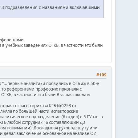
и: "3 подразделения с названиями включавшими
референтами
в учебных заведениях ОГКБ, в частности это были
#109
 "...первые аналитики появились в ОГБ аж в 50-е
д, то референтами профессию признали с
ОГКБ, в частности это были Высшая школа и
оторая согласно приказа КГБ №0253 от
олняла по большей части испекторские
алитическое подразделение (6 отдел) в 5 ГУ т.к. в
У КГБ любой сотрудник ГБ составляющий ДЗ
ном понимании). Докладывая руководству ту или
и делал заключение основанное на анализе ОИ.