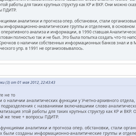
той работы для таких крупных структур как КР и ВКР. Они можно ска
ы ПДИТР.
нкциями аналитики и прогноза опер. обстановки, стали организовыва
ы информационно-аналитические группы и отделения, в основном за
 оперативного анализа и информации, в 1990 ставшая Аналитически
ктован полностью так и не был. Это была попытка создать что-то нап
Крючков о наличии собственных информационных банков знал и в М
ского упр. в 1991 не организовывалось.
и (3) от 01 мая 2012, 22:43:43
те не то
и о наличии аналитических функции у Учетно-архивного отдела,
3 подразделения с названиями включавшими слово аналитическо
атизация этой работы для таких крупных структур как КР и ВКР. 
ой же теме + вопросы ПДИТР.
 функциями аналитики и прогноза опер. обстановки, стали орган
х были созданы информационно-аналитические группы и отделен