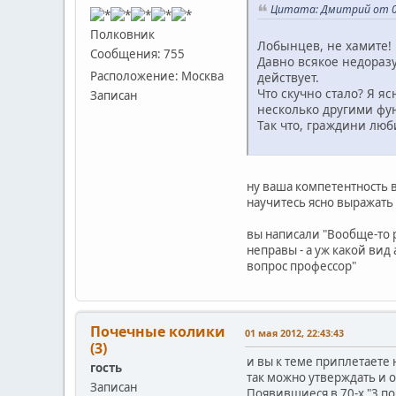
Цитата: Дмитрий от 01
Полковник
Лобынцев, не хамите! 
Сообщения: 755
Давно всякое недоразу
Расположение: Москва
действует.
Что скучно стало? Я 
Записан
несколько другими фу
Так что, граждини люби
ну ваша компетентность в
научитесь ясно выражать 
вы написали "Вообще-то р
неправы - а уж какой ви
вопрос профессор"
Почечные колики
01 мая 2012, 22:43:43
(3)
и вы к теме приплетаете 
гость
так можно утверждать и 
Записан
Появившиеся в 70-х "3 п