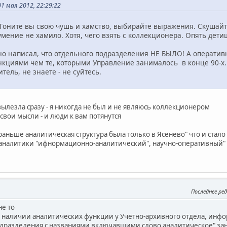
 мая 2012, 22:29:22
Гоните вы свою чушь и хамство, выбирайте выражения. Скушайте 
мение не хамило. Хотя, чего взять с коллекционера. Опять дети
ясно написал, что отдельного подразделения НЕ БЫЛО! А операт
нкциями чем те, которыми Управление занималось в конце 90-х.
тель, не знаете - не суйтесь.
ылезла сразу - я никогда не был и не являюсь коллекционером
свои мысли - и люди к вам потянутся
аньше аналитическая структура была только в Ясенево" что и стало
д аналитики "ифнормационно-аналитический", научно-оперативный" 
Последнее ре
не то
о наличии аналитических функции у Учетно-архивного отдела, инфо
одразделения с названиями включавшими слово аналитическое" зан