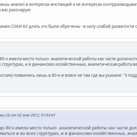
ишь анализ в интересах инстанций а не интересах контрразведыва
я вас разочарую
ания СОАИ АУ длать это были обречены - в силу слабой развитости
0-х имела место только аналитической работы как части должностн
х структурах, и в финансово-хозяйственных, аналитическая работа в
фессия) появились лишь в 80-е и вовсе не там где вы указали: "3 
и (3) от 02 мая 2012, 01:03:41
о 80-х имела место только аналитической работы как части дол
иваться и во всех структурах, и в финансово-хозяйственных, ана