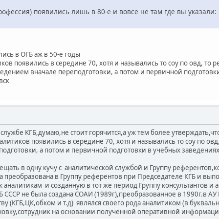
профессия) появились лишь в 80-е и вовсе не там где вы указал
ись в ОГБ аж в 50-е годы
ов появились в середине 70, хотя и назывались то соу по овд, то 
едением вначале переподготовки, а потом и первичной подготовки 
вск
службе КГБ,думаю,не стоит горячится,а уж тем более утверждать,что
литиков появились в середине 70, хотя и назывались то соу по ов
одготовки, а потом и первичной подготовки в учебных заведениях 
мещать в одну кучу с аналитической службой и Группу референтов,к
а преобразована в Группу референтов при Председателе КГБ и вып
 аналитикам и созданную в тот же период Группу консультантов и ан
Б СССР не была создана СОАИ (1989г),преобразованное в 1990г.в А
у (КГБ,ЦК,обком и т.д) являлся своего рода аналитиком (в букваль
новку,сотрудник на основании полученной оперативной информаци