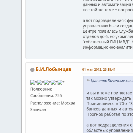
данных и автоматизация э
по этой же теме + вопрос
а вот подразделения с фу
управлениях были создан
центре появилась Служба
отделов до 6, но укомпле
"собственный ГИЦ МВД". 
Информационно-аналитиче
Б.И.Лобынцев
01 мая 2012, 23:18:41
Цитата: Почечные колик
Полковник
и вы к теме приплетае
Сообщения: 755
так можно утверждать 
Расположение: Москва
Появившиеся в 70-х "
банков данных и автом
Записан
Прогноз работал по эт
а вот подразделения с
областных управления