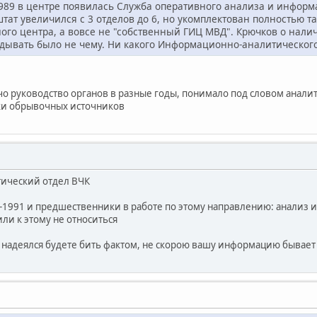
1989 в центре появилась Служба оперативного анализа и информ
штат увеличился с 3 отделов до 6, но укомплектован полностью та
ого центра, а вовсе не "собственный ГИЦ МВД". Крючков о на
идывать было не чему. Ни какого Информационно-аналитического
 чо руководство органов в разные годы, понимало под словом анали
ки обрывочных источников
тический отдел ВЧК
-1991 и предшественники в работе по этому направлению: анализ и 
или к этому не относиться
 надеялся будете бить фактом, не скорою вашу информацию бывае