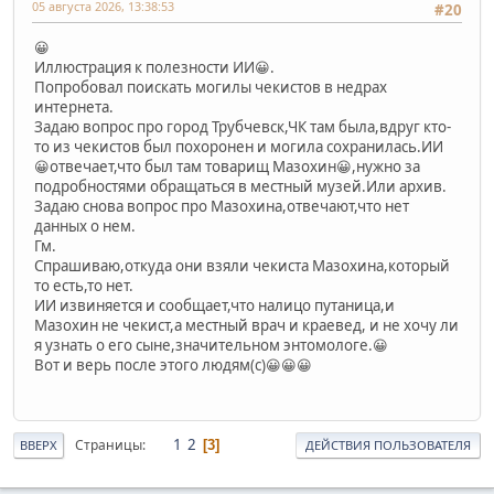
05 августа 2026, 13:38:53
#20
😀
Иллюстрация к полезности ИИ😀.
Попробовал поискать могилы чекистов в недрах
интернета.
Задаю вопрос про город Трубчевск,ЧК там была,вдруг кто-
то из чекистов был похоронен и могила сохранилась.ИИ
😀отвечает,что был там товарищ Мазохин😀,нужно за
подробностями обращаться в местный музей.Или архив.
Задаю снова вопрос про Мазохина,отвечают,что нет
данных о нем.
Гм.
Спрашиваю,откуда они взяли чекиста Мазохина,который
то есть,то нет.
ИИ извиняется и сообщает,что налицо путаница,и
Мазохин не чекист,а местный врач и краевед, и не хочу ли
я узнать о его сыне,значительном энтомологе.😀
Вот и верь после этого людям(с)😀😀😀
1
2
Страницы
3
ВВЕРХ
ДЕЙСТВИЯ ПОЛЬЗОВАТЕЛЯ