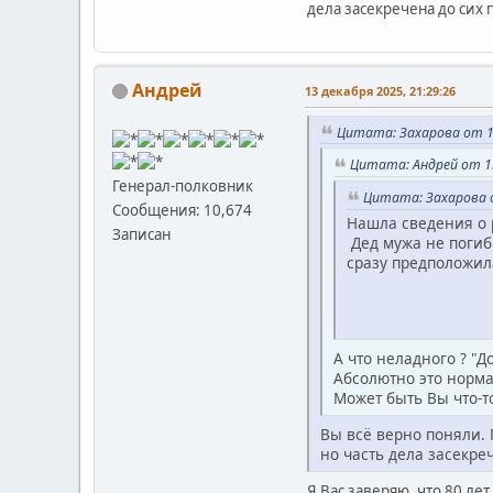
дела засекречена до сих 
Андрей
13 декабря 2025, 21:29:26
Цитата: Захарова от 13
Цитата: Андрей от 13
Генерал-полковник
Цитата: Захарова о
Сообщения: 10,674
Нашла сведения о 
Записан
Дед мужа не погиб 
сразу предположила
А что неладного ? "Д
Абсолютно это норма
Может быть Вы что-т
Вы всё верно поняли. 
но часть дела засекреч
Я Вас заверяю, что 80 лет