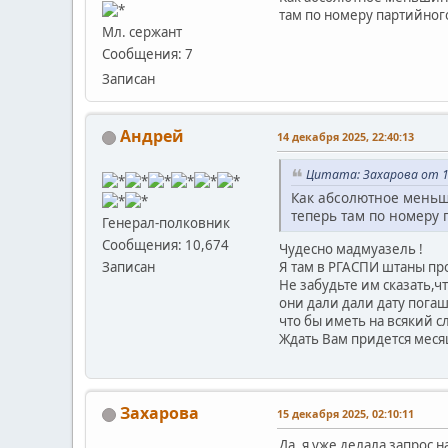
там по номеру партийног
Мл. сержант
Сообщения: 7
Записан
Андрей
14 декабря 2025, 22:40:13
Цитата: Захарова от 14
Как абсолютное меньши
теперь там по номеру
Генерал-полковник
Сообщения: 10,674
Чудесно мадмуазель !
Я там в РГАСПИ штаны пр
Записан
Не забудьте им сказать,ч
они дали дали дату пога
что бы иметь на всякий с
Ждать Вам придется месяца
Захарова
15 декабря 2025, 02:10:11
Да, я уже делала запрос н