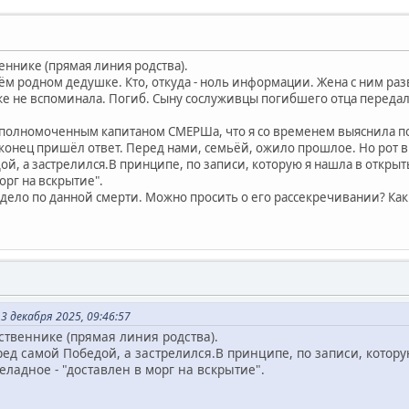
еннике (прямая линия родства).
ём родном дедушке. Кто, откуда - ноль информации. Жена с ним раз
же не вспоминала. Погиб. Сыну сослуживцы погибшего отца передали
уполномоченным капитаном СМЕРШа, что я со временем выяснила п
аконец пришёл ответ. Перед нами, семьёй, ожило прошлое. Но рот 
й, а застрелился.В принципе, по записи, которую я нашла в открыт
орг на вскрытие".
дело по данной смерти. Можно просить о его рассекречивании? Как 
 декабря 2025, 09:46:57
твеннике (прямая линия родства).
ед самой Победой, а застрелился.В принципе, по записи, котору
еладное - "доставлен в морг на вскрытие".