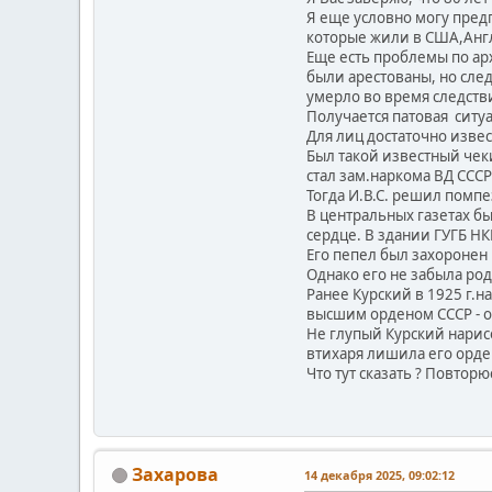
Я еще условно могу предп
которые жили в США,Анг
Еще есть проблемы по ар
были арестованы, но сле
умерло во время следств
Получается патовая ситуа
Для лиц достаточно изве
Был такой известный чек
стал зам.наркома ВД СССР 
Тогда И.В.С. решил помпе
В центральных газетах бы
сердце. В здании ГУГБ Н
Его пепел был захоронен
Однако его не забыла род
Ранее Курский в 1925 г.
высшим орденом СССР - 
Не глупый Курский нарисо
втихаря лишила его орде
Что тут сказать ? Повтор
Захарова
14 декабря 2025, 09:02:12