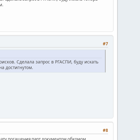
м.
#7
исков. Сделала запрос в РГАСПИ, буду искать
на достигнутом.
#8
дату погашения парт.документом обкомом