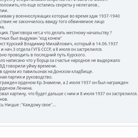
оложить,что еще остались секреты у нелегалов ,
лии.
хивам у военнослужащих которые во время эдак 1937-1940
дствие не закончилось ввиду того обвиняемое лицо
ия.
ция. Приговора нет,а что делать местному начальству ?
стных был выдуман "ход конем"
ист Курский Владимир Михайлович, который в 14.06.1937
и нач.3 отдела ГУГБ СССР, а 8 июля он застрелился.
зно проводить в последний путь Курского.
ло написано что у борца за счастье народное не выдержало
КВД говорили уйму времени.
 в одном из павильонах на Донском кладбище.
ная партия и руководство.
награжден орденом Кр.Знамени, а 2 июля 1937 он был награжден
орденом Ленина.
вал картину, что будет дальше с ним и 8 июля 1937 он застрелился
нов.
юсь Ницше :"Каждому свое"...