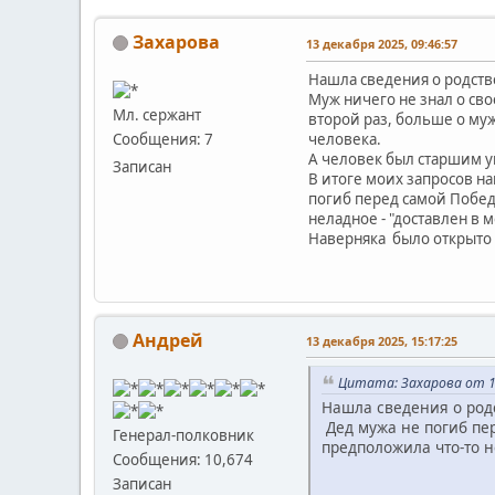
Захарова
13 декабря 2025, 09:46:57
Нашла сведения о родств
Муж ничего не знал о сво
Мл. сержант
второй раз, больше о му
человека.
Сообщения: 7
А человек был старшим 
Записан
В итоге моих запросов н
погиб перед самой Победо
неладное - "доставлен в м
Наверняка было открыто 
Андрей
13 декабря 2025, 15:17:25
Цитата: Захарова от 13
Нашла сведения о родс
Дед мужа не погиб пер
Генерал-полковник
предположила что-то н
Сообщения: 10,674
Записан