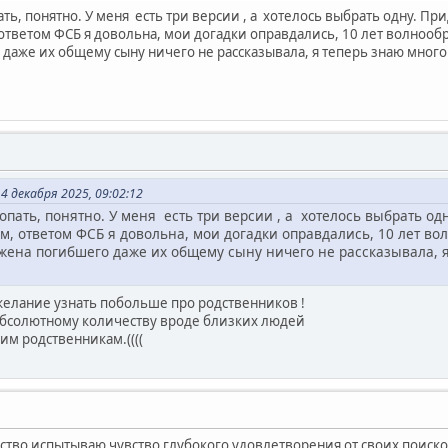
ть, понятно. У меня есть три версии , а хотелось выбрать одну. Пр
 ответом ФСБ я довольна, мои догадки оправдались, 10 лет волноо
 даже их общему сыну ничего не рассказывала, я теперь знаю много. 
 декабря 2025, 09:02:12
опать, понятно. У меня есть три версии , а хотелось выбрать од
ем, ответом ФСБ я довольна, мои догадки оправдались, 10 лет 
о жена погибшего даже их общему сыну ничего не рассказывала, я 
желание узнать побольше про родственников !
бсолютному количеству вроде близких людей
им родственникам.((((
тво испытываю чувство глубокого удовлетворения от своих поисков