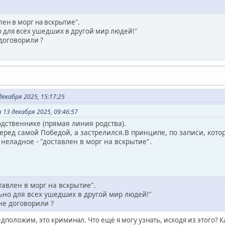
лен в морг на вскрытие".
 для всех ушедших в другой мир людей!"
 договорили ?
екабря 2025, 15:17:25
13 декабря 2025, 09:46:57
дственнике (прямая линия родства).
еред самой Победой, а застрелился.В принципе, по записи, котор
неладное - "доставлен в морг на вскрытие".
тавлен в морг на вскрытие".
ьно для всех ушедших в другой мир людей!"
не договорили ?
дположим, это криминал. Что ещё я могу узнать, исходя из этого? 