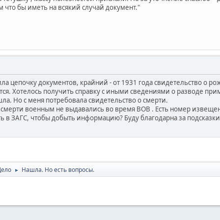
ем
что бы иметь на всякий случай документ."
ла цепочку документов, крайний - от 1931 года свидетельство о ро
тся. Хотелось получить справку с иными сведениями о разводе при
шла. Но с меня потребовала свидетельство о смерти.
 смерти военным не выдавались во время ВОВ . Есть номер извещен
ть в ЗАГС, чтобы добыть информацию? Буду благодарна за подсказки
Дело
Нашла. Но есть вопросы.
►