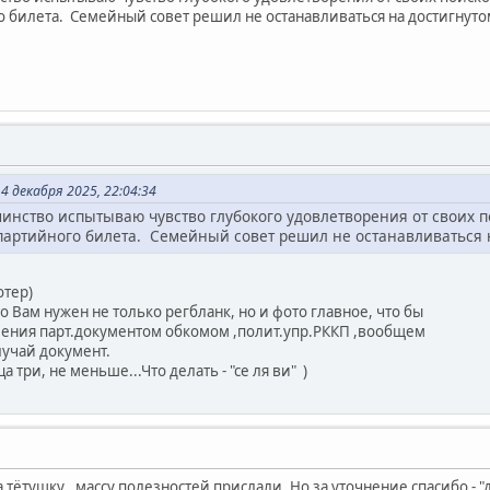
о билета. Семейный совет решил не останавливаться на достигнуто
 декабря 2025, 22:04:34
нство испытываю чувство глубокого удовлетворения от своих по
 партийного билета. Семейный совет решил не останавливаться 
отер)
то Вам нужен не только регбланк, но и фото главное, что бы
шения парт.документом обкомом ,полит.упр.РККП ,вообщем
лучай документ.
 три, не меньше...Что делать - "се ля ви" )
а тётушку , массу полезностей прислали. Но за уточнение спасибо -
"