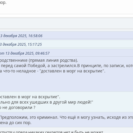
пор.
 декабря 2025, 16:58:06
 декабря 2025, 15:17:25
т 13 декабря 2025, 09:46:57
родственнике (прямая линия родства).
перед самой Победой, а застрелился.В принципе, по записи, кот
 что-то неладное - "доставлен в морг на вскрытие".
оставлен в морг на вскрытие".
льно для всех ушедших в другой мир людей!"
о не договорили ?
Предположим, это криминал. Что ещё я могу узнать, исходя из э
ена до сих пор.
 спустя у опера никаких секретов нет и быть не может.