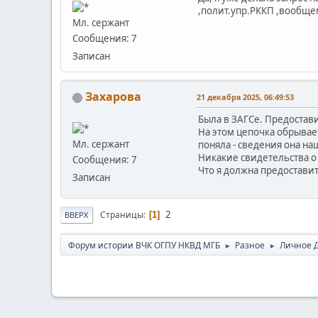
,полит.упр.РККП ,вообщ
Мл. сержант
Сообщения: 7
Записан
Захарова
21 декабря 2025, 06:49:53
Была в ЗАГСе. Предостави
На этом цепочка обрывае
Мл. сержант
поняла - сведения она на
Никакие свидетельства о
Сообщения: 7
Что я должна предостави
Записан
2
Страницы
1
ВВЕРХ
Форум истории ВЧК ОГПУ НКВД МГБ
Разное
Личное 
►
►