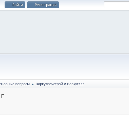
Войти
Регистрация
сновные вопросы
Воркутпечстрой и Воркутлаг
►
г