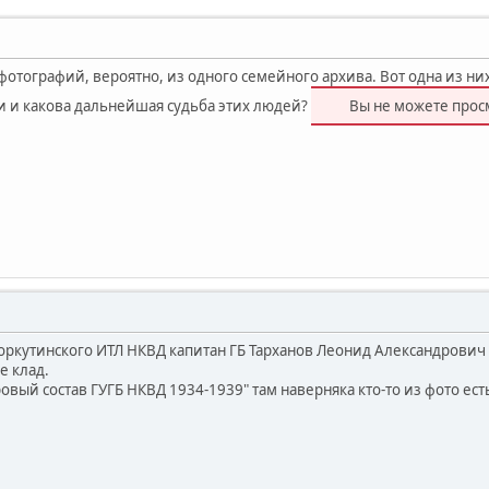
отографий, вероятно, из одного семейного архива. Вот одна из них
 и какова дальнейшая судьба этих людей?
Вы не можете прос
Воркутинского ИТЛ НКВД капитан ГБ Тарханов Леонид Александрович
е клад.
овый состав ГУГБ НКВД 1934-1939" там наверняка кто-то из фото ест