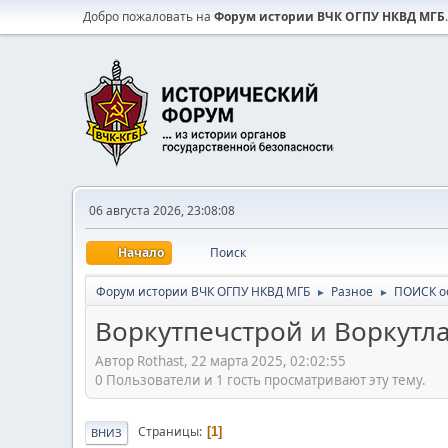
Добро пожаловать на
Форум истории ВЧК ОГПУ НКВД МГБ
.
06 августа 2026, 23:08:08
Начало
Поиск
Форум истории ВЧК ОГПУ НКВД МГБ
Разное
ПОИСК о
►
►
Воркутпечстрой и Воркутла
Автор Rothast, 22 марта 2025, 02:02:55
0 Пользователи и 1 гость просматривают эту тему.
Страницы
1
ВНИЗ