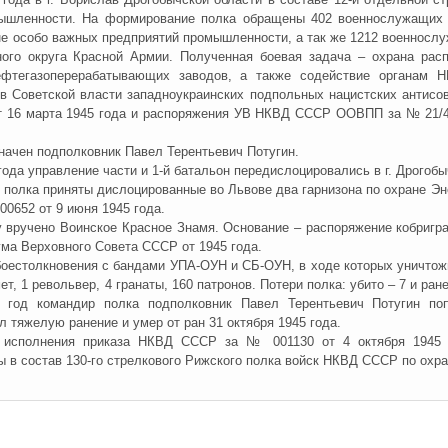
ышленности. На формирование полка обращены 402 военнослужащих из
е особо важных предприятий промышленности, а так же 1212 военнослуж
ного округа Красной Армии. Полученная боевая задача – охрана ра
ефтегазоперерабатывающих заводов, а также содействие органам
в Советской власти западноукраинских подпольных нацистских антисо
16 марта 1945 года и распоряжения УВ НКВД СССР ООВПП за № 21/4/00
начен подполковник Павел Терентьевич Потугин.
года управление части и 1-й батальон передислоцировались в г. Дрогобы
в полка приняты дислоцированные во Львове два гарнизона по охране Э
0652 от 9 июня 1945 года.
у вручено Воинское Красное Знамя. Основание – распоряжение кобригра-
ма Верховного Совета СССР от 1945 года.
боестолкновения с бандами УПА-ОУН и СБ-ОУН, в ходе которых уничтожил
ет, 1 револьвер, 4 гранаты, 160 патронов. Потери полка: убито – 7 и ра
5 год командир полка подполковник Павел Терентьевич Потугин п
л тяжелую ранение и умер от ран 31 октября 1945 года.
о исполнения приказа НКВД СССР за № 001130 от 4 октября 1945 
ы в состав 130-го стрелкового Рижского полка войск НКВД СССР по охр