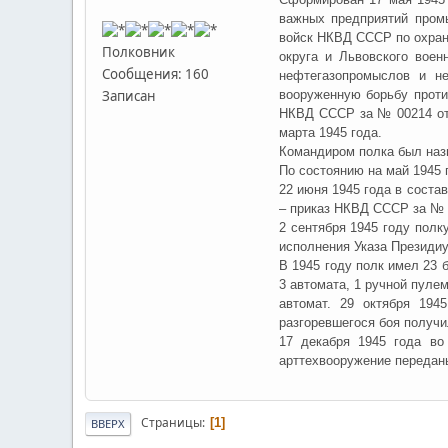
важных предприятий пром
войск НКВД СССР по охран
Полковник
округа и Львовского воен
Сообщения: 160
нефтегазопромыслов и н
вооруженную борьбу проти
Записан
НКВД СССР за № 00214 от 
марта 1945 года.
Командиром полка был наз
По состоянию на май 1945 
22 июня 1945 года в соста
– приказ НКВД СССР за № 0
2 сентября 1945 году полк
исполнения Указа Президиу
В 1945 году полк имел 23 
3 автомата, 1 ручной пулем
автомат. 29 октября 194
разгоревшегося боя получи
17 декабря 1945 года в
арттехвооружение передан
Страницы
1
ВВЕРХ