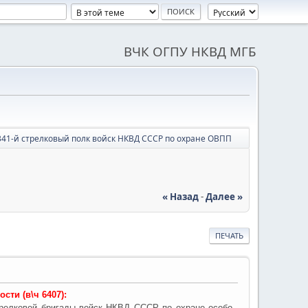
ВЧК ОГПУ НКВД МГБ
341-й стрелковый полк войск НКВД СССР по охране ОВПП
« Назад
-
Далее »
ПЕЧАТЬ
ти (в\ч 6407):
стрелковой бригады войск НКВД СССР по охране особо