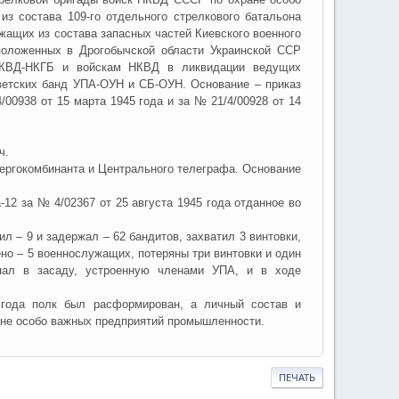
 состава 109-го отдельного стрелкового батальона
ащих из состава запасных частей Киевского военного
сположенных в Дрогобычской области Украинской ССР
 НКВД-НКГБ и войскам НКВД в ликвидации ведущих
ветских банд УПА-ОУН и СБ-ОУН. Основание – приказ
938 от 15 марта 1945 года и за № 21/4/00928 от 14
ч.
нергокомбинанта и Центрального телеграфа. Основание
12 за № 4/02367 от 25 августа 1945 года отданное во
 – 9 и задержал – 62 бандитов, захватил 3 винтовки,
нено – 5 военнослужащих, потеряны три винтовки и один
опал в засаду, устроенную членами УПА, и в ходе
года полк был расформирован, а личный состав и
ане особо важных предприятий промышленности.
ПЕЧАТЬ