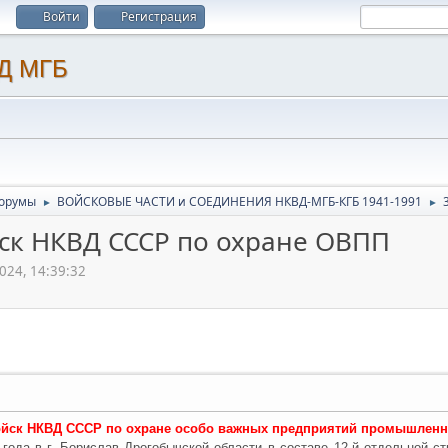
Войти
Регистрация
орумы
ВОЙСКОВЫЕ ЧАСТИ и СОЕДИНЕНИЯ НКВД-МГБ-КГБ 1941-1991
►
►
йск НКВД СССР по охране ОВПП
024, 14:39:32
ойск НКВД СССР по охране особо важных предприятий промышленнос
года в г. Борислав Дрогобычской области в составе 12-й отдельной 