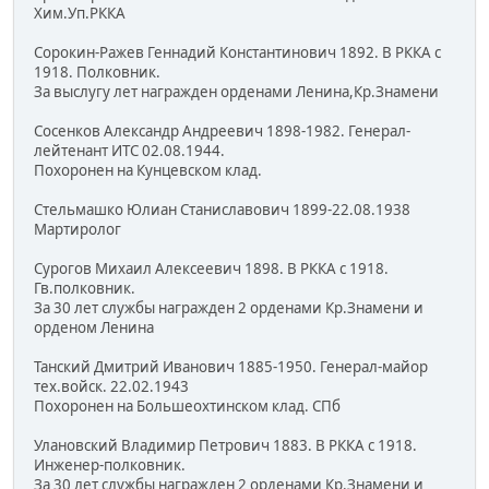
Хим.Уп.РККА
Сорокин-Ражев Геннадий Константинович 1892. В РККА с
1918. Полковник.
За выслугу лет награжден орденами Ленина,Кр.Знамени
Сосенков Александр Андреевич 1898-1982. Генерал-
лейтенант ИТС 02.08.1944.
Похоронен на Кунцевском клад.
Стельмашко Юлиан Станиславович 1899-22.08.1938
Мартиролог
Сурогов Михаил Алексеевич 1898. В РККА с 1918.
Гв.полковник.
За 30 лет службы награжден 2 орденами Кр.Знамени и
орденом Ленина
Танский Дмитрий Иванович 1885-1950. Генерал-майор
тех.войск. 22.02.1943
Похоронен на Большеохтинском клад. СПб
Улановский Владимир Петрович 1883. В РККА с 1918.
Инженер-полковник.
За 30 лет службы награжден 2 орденами Кр.Знамени и