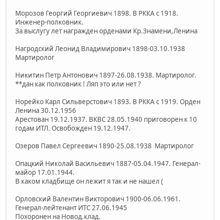
Морозов Георгий Георгиевич 1898. В РККА с 1918.
Инженер-полковник.
За выслугу лет награжден орденами Кр.Знамени,Ленина
Нагродский Леонид Владимирович 1898-03.10.1938
Мартиролог
Никитин Петр Антонович 1897-26.08.1938. Мартиролог.
**дан как полковник ! Ляп это или нет ?
Норейко Карл Сильверстович 1893. В РККА с 1919. Орден
Ленина 30.12.1956
Арестован 19.12.1937. ВКВС 28.05.1940 приговорен к 10
годам ИТЛ. Освобожден 19.12.1947.
Озеров Павел Сергеевич 1890-25.08.1938 Мартиролог
Опацкий Николай Васильевич 1887-05.04.1947. Генерал-
майор 17.01.1944.
В каком кладбище он лежит я так и не нашел (
Орловский Валентин Викторович 1900-06.06.1961.
Генерал-лейтенант ИТС 27.06.1945
Похоронен на Новод.клад.