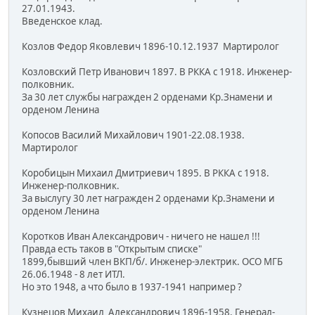
27.01.1943.
Введенское клад.
Козлов Федор Яковлевич 1896-10.12.1937 Мартиролог
Козловский Петр Иванович 1897. В РККА с 1918. Инженер-
полковник.
За 30 лет службы награжден 2 орденами Кр.Знамени и
орденом Ленина
Копосов Василий Михайлович 1901-22.08.1938.
Мартиролог
Коробицын Михаил Дмитриевич 1895. В РККА с 1918.
Инженер-полковник.
За выслугу 30 лет награжден 2 орденами Кр.Знамени и
орденом Ленина
Коротков Иван Александрович - ничего не нашел !!!
Правда есть таков в "Открытым списке"
1899,бывший член ВКП/б/. Инженер-электрик. ОСО МГБ
26.06.1948 - 8 лет ИТЛ.
Но это 1948, а что было в 1937-1941 например ?
Кузнецов Михаил Александрович 1896-1958. Генерал-