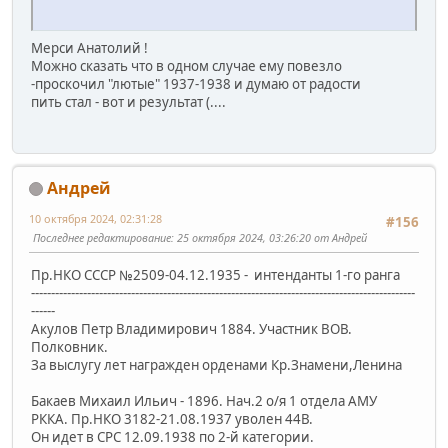
Мерси Анатолий !
Можно сказать что в одном случае ему повезло
-проскочил "лютые" 1937-1938 и думаю от радости
пить стал - вот и результат (....
Андрей
10 октября 2024, 02:31:28
#156
Последнее редактирование
: 25 октября 2024, 03:26:20 от Андрей
Пр.НКО СССР №2509-04.12.1935 - интенданты 1-го ранга
------------------------------------------------------------------------------------------------
------
Акулов Петр Владимирович 1884. Участник ВОВ.
Полковник.
За выслугу лет награжден орденами Кр.Знамени,Ленина
Бакаев Михаил Ильич - 1896. Нач.2 о/я 1 отдела АМУ
РККА. Пр.НКО 3182-21.08.1937 уволен 44В.
Он идет в СРС 12.09.1938 по 2-й категории.