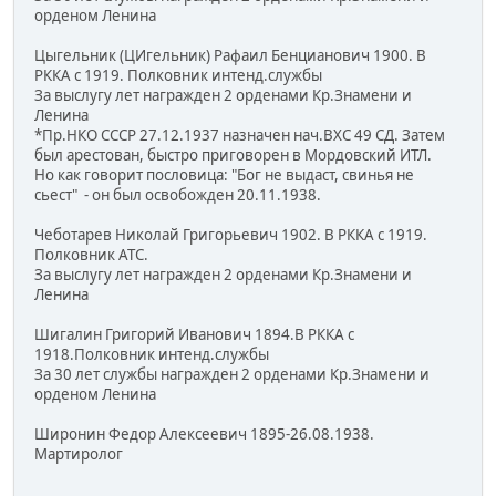
орденом Ленина
Цыгельник (ЦИгельник) Рафаил Бенцианович 1900. В
РККА с 1919. Полковник интенд.службы
За выслугу лет награжден 2 орденами Кр.Знамени и
Ленина
*Пр.НКО СССР 27.12.1937 назначен нач.ВХС 49 СД. Затем
был арестован, быстро приговорен в Мордовский ИТЛ.
Но как говорит пословица: "Бог не выдаст, свинья не
сьест" - он был освобожден 20.11.1938.
Чеботарев Николай Григорьевич 1902. В РККА с 1919.
Полковник АТС.
За выслугу лет награжден 2 орденами Кр.Знамени и
Ленина
Шигалин Григорий Иванович 1894.В РККА с
1918.Полковник интенд.службы
За 30 лет службы награжден 2 орденами Кр.Знамени и
орденом Ленина
Широнин Федор Алексеевич 1895-26.08.1938.
Мартиролог