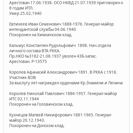
Арестован 17.06.1938. ОСО НКВД 21.07.1939 приговорен к
8 годам ИТЛ.
Умер 25.02.1940
Евтихеев Иван Семенович 1888-1976. Генерал-майор
интендантской службы 04.06.1940
Похоронен на Химкинском клад.
Кальмус Константин Рудольфович 1898. Нач.отдела
личного состава ВТА РККА.
Пр.НКО №3182-21.08.1937 уволен 43Б-запас.
Арестован. Р-13575
Королев Афанасий Александрович 1891. В РККА с 1918.
Участник ВОВ
За выслугу лет награжден орденами Кр.Знамени и Ленина
Королев Николай Павлович 1886-1957. Генерал-майор
ИТС 02.11.1944
Похоронен на Головинском клад.
Кузнецов Матвей Никифорович 1881-1965. Генерал-
майор 20.12.1943.
Похоронен на Донском клад.