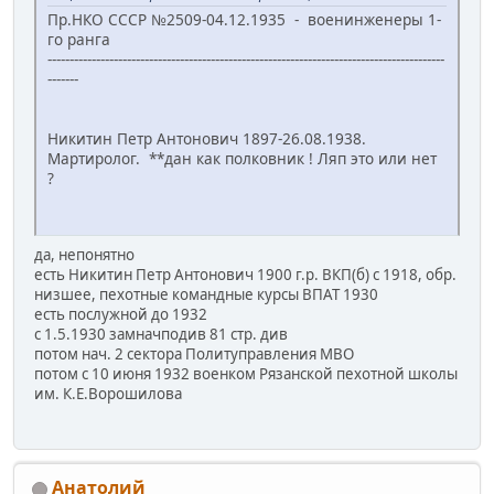
Пр.НКО СССР №2509-04.12.1935 - военинженеры 1-
го ранга
------------------------------------------------------------------------------------------
-------
Никитин Петр Антонович 1897-26.08.1938.
Мартиролог. **дан как полковник ! Ляп это или нет
?
да, непонятно
есть Никитин Петр Антонович 1900 г.р. ВКП(б) с 1918, обр.
низшее, пехотные командные курсы ВПАТ 1930
есть послужной до 1932
с 1.5.1930 замначподив 81 стр. див
потом нач. 2 сектора Политуправления МВО
потом с 10 июня 1932 военком Рязанской пехотной школы
им. К.Е.Ворошилова
Анатолий