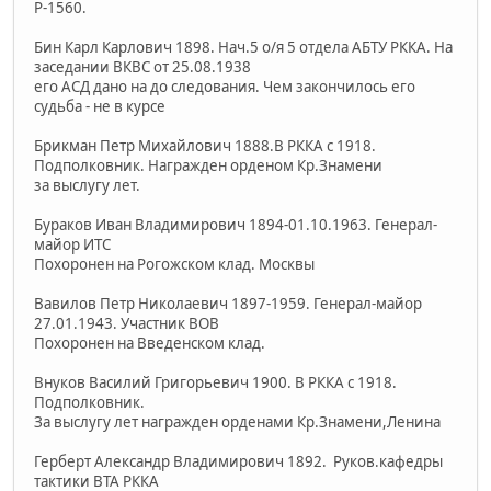
Р-1560.
Бин Карл Карлович 1898. Нач.5 о/я 5 отдела АБТУ РККА. На
заседании ВКВС от 25.08.1938
его АСД дано на до следования. Чем закончилось его
судьба - не в курсе
Брикман Петр Михайлович 1888.В РККА с 1918.
Подполковник. Награжден орденом Кр.Знамени
за выслугу лет.
Бураков Иван Владимирович 1894-01.10.1963. Генерал-
майор ИТС
Похоронен на Рогожском клад. Москвы
Вавилов Петр Николаевич 1897-1959. Генерал-майор
27.01.1943. Участник ВОВ
Похоронен на Введенском клад.
Внуков Василий Григорьевич 1900. В РККА с 1918.
Подполковник.
За выслугу лет награжден орденами Кр.Знамени,Ленина
Герберт Александр Владимирович 1892. Руков.кафедры
тактики ВТА РККА