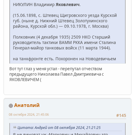
НИКУЛИН Владимир
Яковлевич
.
(15.06.1898, с. Штевец Щигровского уезда Курской
губ. (ныне д. Нижний Штевец Золотухинского
района, Курской обл.) — 09.10.1978, г. Москва)
Полковник (4 декабря 1935) 2509 НКО Старший
руководитель тактики ВАММ РККА имени Сталина
Генерал-майор танковых войск (11 марта 1944).
на танкфронте есть. Похоронен на Новодевичьем
Вот тут глаз у меня устал - перепутал отчеством
предыдущего Николаева Павел Дмитриевича с
ЯКОВЛЕВИЧЕМ (
Анатолий
08 октября 2024, 21:45:06
#145
Цитата: Андрей от 08 октября 2024, 21:21:25
Я не виноват уж -Маркович и Михайлович это