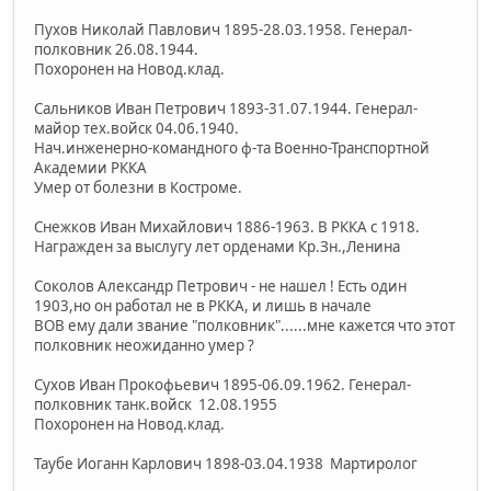
Пухов Николай Павлович 1895-28.03.1958. Генерал-
полковник 26.08.1944.
Похоронен на Новод.клад.
Сальников Иван Петрович 1893-31.07.1944. Генерал-
майор тех.войск 04.06.1940.
Нач.инженерно-командного ф-та Военно-Транспортной
Академии РККА
Умер от болезни в Костроме.
Снежков Иван Михайлович 1886-1963. В РККА с 1918.
Награжден за выслугу лет орденами Кр.Зн.,Ленина
Соколов Александр Петрович - не нашел ! Есть один
1903,но он работал не в РККА, и лишь в начале
ВОВ ему дали звание "полковник"......мне кажется что этот
полковник неожиданно умер ?
Сухов Иван Прокофьевич 1895-06.09.1962. Генерал-
полковник танк.войск 12.08.1955
Похоронен на Новод.клад.
Таубе Иоганн Карлович 1898-03.04.1938 Мартиролог