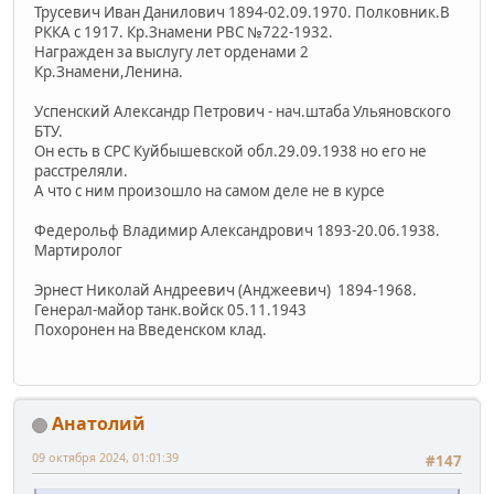
Трусевич Иван Данилович 1894-02.09.1970. Полковник.В
РККА с 1917. Кр.Знамени РВС №722-1932.
Награжден за выслугу лет орденами 2
Кр.Знамени,Ленина.
Успенский Александр Петрович - нач.штаба Ульяновского
БТУ.
Он есть в СРС Куйбышевской обл.29.09.1938 но его не
расстреляли.
А что с ним произошло на самом деле не в курсе
Федерольф Владимир Александрович 1893-20.06.1938.
Мартиролог
Эрнест Николай Андреевич (Анджеевич) 1894-1968.
Генерал-майор танк.войск 05.11.1943
Похоронен на Введенском клад.
Анатолий
09 октября 2024, 01:01:39
#147