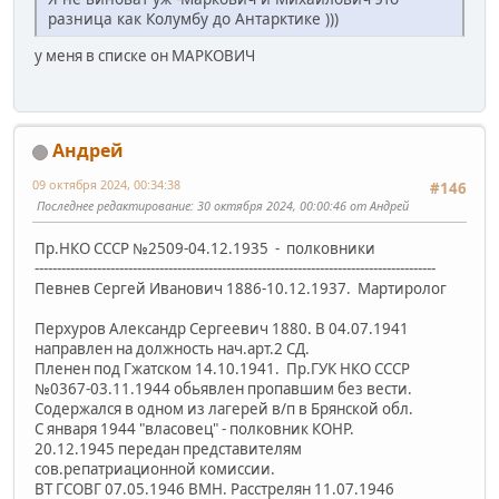
разница как Колумбу до Антарктике )))
у меня в списке он МАРКОВИЧ
Андрей
09 октября 2024, 00:34:38
#146
Последнее редактирование
: 30 октября 2024, 00:00:46 от Андрей
Пр.НКО СССР №2509-04.12.1935 - полковники
------------------------------------------------------------------------------------------
Певнев Сергей Иванович 1886-10.12.1937. Мартиролог
Перхуров Александр Сергеевич 1880. В 04.07.1941
направлен на должность нач.арт.2 СД.
Пленен под Гжатском 14.10.1941. Пр.ГУК НКО СССР
№0367-03.11.1944 обьявлен пропавшим без вести.
Содержался в одном из лагерей в/п в Брянской обл.
С января 1944 "власовец" - полковник КОНР.
20.12.1945 передан представителям
сов.репатриационной комиссии.
ВТ ГСОВГ 07.05.1946 ВМН. Расстрелян 11.07.1946