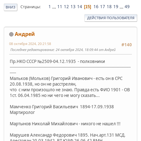
1
...
11
12
13
14
16
17
18
19
...
49
Страницы
15
ВНИЗ
ДЕЙСТВИЯ ПОЛЬЗОВАТЕЛЯ
Андрей
08 октября 2024, 20:21:58
#140
Последнее редактирование
: 24 октября 2024, 18:09:44 от Андрей
Пр.НКО СССР №2509-04.12.1935 - полковники
------------------------------------------------------------------------------------------------
-----
Мальков (Мольков) Григорий Иванович - есть он в СРС
20.08.1938, но он не расстрелян,
что с ним произошло не знаю. Правда есть ФИО 1901 - ОВ
1ст. 06.04.1985 но ни чего не могу сказать...
Мамченко Григорий Васильевич 1894-17.09.1938
Мартиролог
Мартынов Николай Михайлович - никого не нашел !!!
Марушев Александр Федорович 1895. Нач.арт.131 МСД.
Арестован 20.03.1942. ВТ ЮЗФ 26.06.42 ВМН.