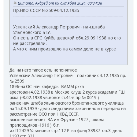
Цитата: Андрей от 09 октября 2024, 00:34:38
Пр.НКО СССР №2509-04.12.1935
------------------------------------------------------------------------------------------
Успенский Александр Петрович - нач.штаба
Ульяновского БТУ.
Он есть в СРС Куйбышевской обл.29.09.1938 но его
не расстреляли.
А что с ним произошло на самом деле не в курсе
Да, на него такое есть непонятное
Успенский Александр Петрович полковник 4.12.1935 пр.
№ 2509
1896-на ОС нач.кафедры ВАММ ркка
арестован 4.02.1938 в Москве слуш.2 курса академии ГШ
ркка (-8.02.1938 ув.вовсе ст.44-в пр.№ 0019 )
ранее нач.штаба Ульяновского бронетанкового училища
на 15.09.1939 - дело следствием закончено и передано на
рассмотрение ОСО при НКВД СССР.
высшее военное ( ВА им Фрунзе - 1927 , школа
прапорщиков -1916 ) б.п.
из П 2429 Ульяновск стр.112 Ргва фонд 33987 оп.3 дело
1193 стр.321