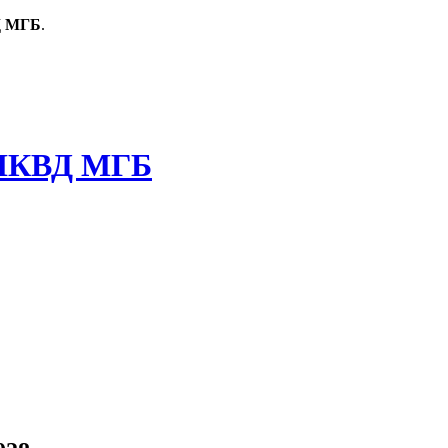
Д МГБ
.