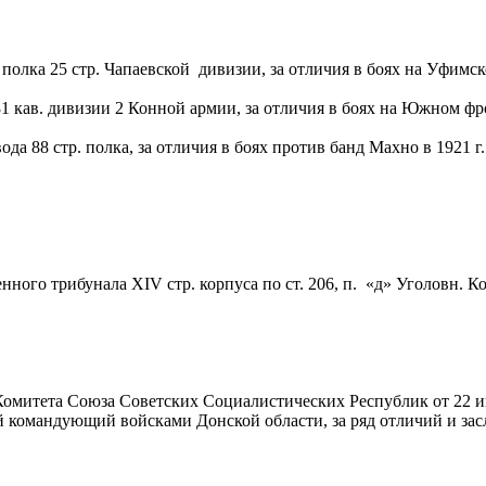
олка 25 стр. Чапаевской дивизии, за отличия в боях на Уфимско
 кав. диви­зии 2 Конной армии, за отличия в боях на Южном фро
а 88 стр. полка, за отличия в боях против банд Махно в 1921 г.
о трибунала XIV стр. корпуса по ст. 206, п. «д» Уголовн. Ко
омитета Союза Советских Социалистических Республик от 22 и
й командующий войсками Донской области, за ряд отличий и за