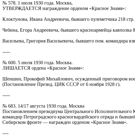
№ 578. 1 июля 1930 года. Москва,
УТВЕРЖДАЕТСЯ награждение орденом «Красное Знамя»:
Клоктунова, Ивана Андреевича, бывшего пулеметчика 218 стр. п
Чебина, Егора Андреевича, бывшего красноармейца кавполка 81
Васильева, Григория Васильевича, бывшего пом. командира взвод
-----
№ 600. 5 июля 1930 года. Москва.
ЛИШАЕТСЯ ордена «Красное Знамя»:
Шеншин, Прокофий Михайлович, осужденный приговором военног
(Постановление Презид. ЦИК СССР от 6 ноября 1928 г).
-----
№ 683. 14/17 августа 1930 года. Москва
Постановлением президиума Центрального Исполнительного К
командир Петроградского красногвардейского отряда и бывши
Сибирском фронте — награжден орденом «Красное Знамя».
----