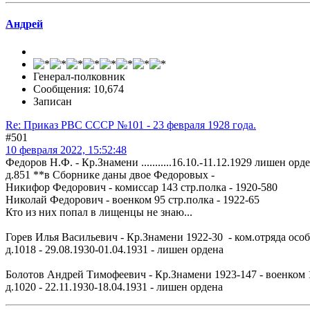
Андрей
Генерал-полковник
Сообщения: 10,674
Записан
Re: Приказ РВС СССР №101 - 23 февраля 1928 года.
#501
10 февраля 2022, 15:52:48
Федоров Н.Ф. - Кр.Знамени ...........16.10.-11.12.1929 лишен орд
д.851 **в Сборнике даны двое Федоровых -
Никифор Федорович - комиссар 143 стр.полка - 1920-580
Николай Федорович - военком 95 стр.полка - 1922-65
Кто из них попал в лищенцы не знаю...
Горев Илья Васильевич - Кр.Знамени 1922-30 - ком.отряда особ
д.1018 - 29.08.1930-01.04.1931 - лишен ордена
Болотов Андрей Тимофеевич - Кр.Знамени 1923-147 - военком 1
д.1020 - 22.11.1930-18.04.1931 - лишен ордена