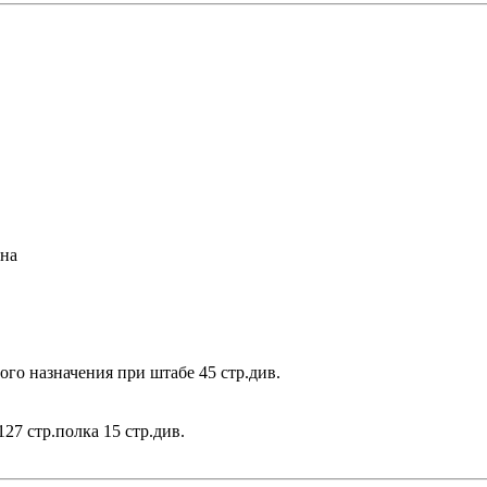
ена
ого назначения при штабе 45 стр.див.
27 стр.полка 15 стр.див.