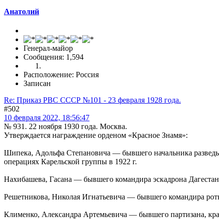
Анатолий
Генерал-майор
Сообщения: 1,594
Расположение: Россия
Записан
Re: Приказ РВС СССР №101 - 23 февраля 1928 года.
#502
10 февраля 2022, 18:56:47
№ 931. 22 ноября 1930 года. Москва.
Утверждается награждение орденом «Красное Знамя»:
Шипека, Адольфа Степановича — бывшего начальника разведыва
операциях Карельской группы в 1922 г.
Нахибашева, Гасана — бывшего командира эскадрона Дагестанско
Решетникова, Николая Игнатьевича — бывшего командира роты 2
Клименко, Александра Артемьевича — бывшего партизана, крас