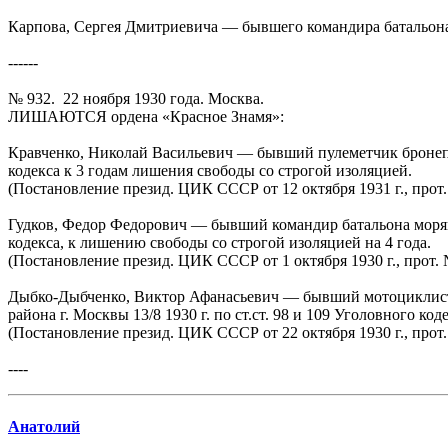
Карпова, Сергея Дмитриевича — бывшего командира батальона 49
------
№ 932. 22 ноября 1930 года. Москва.
ЛИШАЮТСЯ ордена «Красное Знамя»:
Кравченко, Николай Васильевич — бывший пулеметчик бронепоез
кодекса к 3 годам лишения свободы со стро­гой изоляцией.
(Постановление презид. ЦИК СССР от 12 октября 1931 г., прот.
Гудков, Федор Федорович — бывший командир батальона моряко
кодекса, к лишению свободы со строгой изоля­цией на 4 года.
(Постановление презид. ЦИК СССР от 1 октября 1930 г., прот. 
Дыбко-Дыбченко, Виктор Афанасьевич — бывший мотоциклист 
района г. Москвы 13/8 1930 г. по ст.ст. 98 и 109 Уголовного ко
(Постановление презид. ЦИК СССР от 22 октября 1930 г., прот.
----
Анатолий