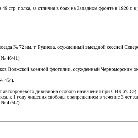
 стр. полка, за отличия в боях на Западном фронте в 1920 г. в 
да № 72 им. т. Руднева, осужденный выездной сессией Северо-Ка
 № 46/41).
в Волжской военной флотилии, осужденный Черноморским окружн
№ 45с).
автоброневого дивизиона особого назначения при СНК УССР, 
декса, к 1 году лишения свободы с запрещением в течение 3 лет з
 № 47/42)