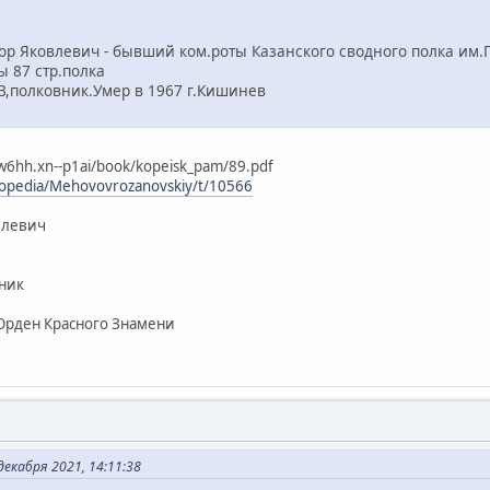
ор Яковлевич - бывший ком.роты Казанского сводного полка им.Г
87 стр.полка
олковник.Умер в 1967 г.Кишинев
w6hh.xn--p1ai/book/kopeisk_pam/89.pdf
yclopedia/Mehovovrozanovskiy/t/10566
влевич
ник
Орден Красного Знамени
екабря 2021, 14:11:38