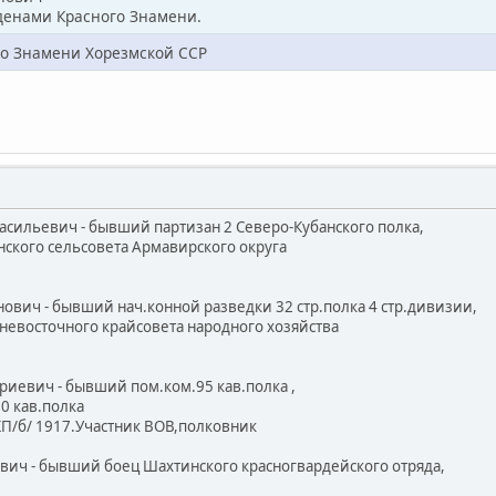
денами Красного Знамени.
о Знамени Хорезмской ССР
Васильевич - бывший партизан 2 Северо-Кубанского полка,
ого сельсовета Армавирского округа
нович - бывший нач.конной разведки 32 стр.полка 4 стр.дивизии,
осточного крайсовета народного хозяйства
риевич - бывший пом.ком.95 кав.полка ,
 кав.полка
/б/ 1917.Участник ВОВ,полковник
ович - бывший боец Шахтинского красногвардейского отряда,