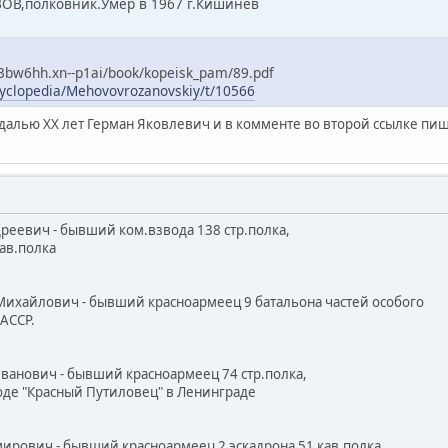
,полковник.Умер в 1967 г.Кишинев
b3bw6hh.xn--p1ai/book/kopeisk_pam/89.pdf
ncyclopedia/Mehovovrozanovskiy/t/10566
едалью ХХ лет Герман Яковлевич и в комменте во второй ссылке пиш
дреевич - бывший ком.взвода 138 стр.полка,
в.полка
Михайлович - бывший красноармеец 9 батальона частей особого
АССР.
Иванович - бывший красноармеец 74 стр.полка,
е "Красный Путиловец" в Ленинграде
мирович - бывший красноармеец 2 эскадрона 51 кав.полка,