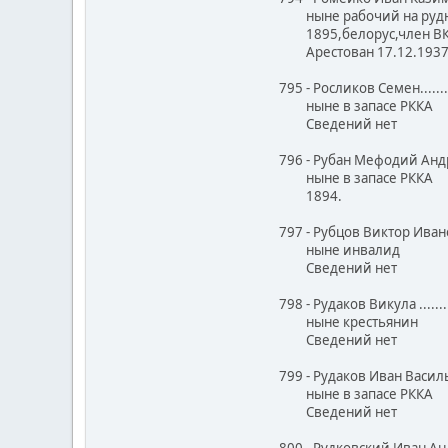
ныне рабочий на рудни
1895,белорус,член ВКП/
Арестован 17.12.1937.Д
795 - Росликов Семен......
ныне в запасе РККА
Сведений нет
796 - Рубан Мефодий Анд
ныне в запасе РККА
1894.
797 - Рубцов Виктор Ива
ныне инвалид
Сведений нет
798 - Рудаков Викула ....
ныне крестьянин
Сведений нет
799 - Рудаков Иван Васил
ныне в запасе РККА
Сведений нет