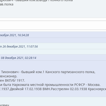
ндреевич - бывший ком.взвода 1 конного полка
в.полка
кабря 2021, 16:34:28
26 декабря 2021, 11:07:56
08 декабря 2021, 02:28:14
й Тихонович - бывший ком.1 Канского партизанского полка,
енсионер.
н ВКП/б/ 1917.
быта Наркомата местной промышленности РСФСР - Москва.
937.Двойкой 17.02.1938 ВМН.Расстрелян 02.03.1938 Красноярс
нович