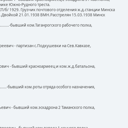
ке Южно-Рудного треста.
б/ 1929. Грузчик почтового отделения ж.д.станции Минска
войкой 21.01.1938 ВМН.Расстрелян 15.03.1938 Минск
.........-бывший ком.Таганрогского рабочего полка,
реевич - партизан с.Подкушевки на Сев.Кавказе,
нович - бывший красноармеец и ком.ж.д.батальона,
.........-бывший ком.роты отряда особого назначения,
ьевич - бывший ком.эскадрона 2 Таманского полка,