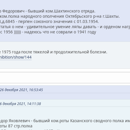
др Федорович - бывший ком.Шахтинского отряда.
.полка народного ополчения Октябрьского р-на г.Шахты.
6845 - перпен союзного значения с 01.03.1954.
я о нем - удивительное умение ляпы давать - и орденом наг
6 )))))) - надеюсь что не соврали о 1941 году
е 1975 года после тяжелой и продолжительной болезни.
xhibition/show/144
 декабря 2021, 16:53:45
 декабря 2021, 14:11:38
едор Яковлевич - бывший ком.роты Казанского сводного полка им
ы 87 стр.полка