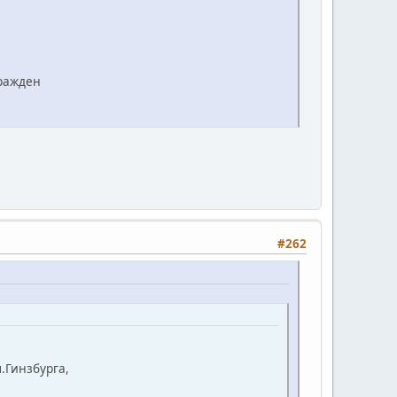
ражден
#262
.Гинзбурга,