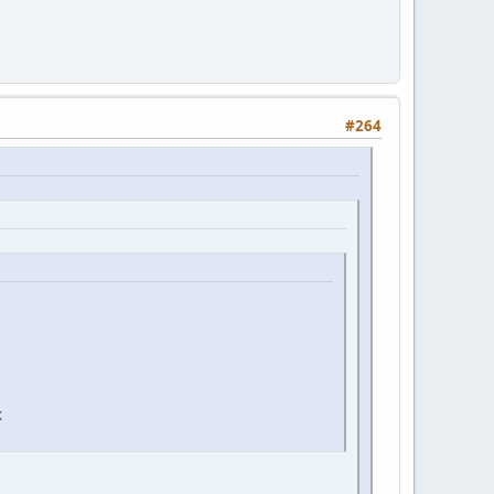
#264
к