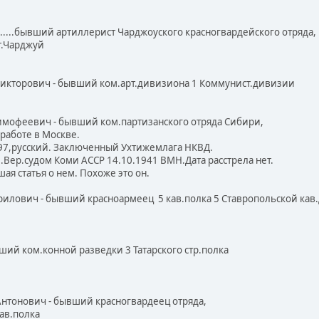
.......бывший артиллерист Чарджоуского красногвардейского отряда,
.Чарджуй
Викторович - бывший ком.арт.дивизиона 1 Коммунист.дивизии
имофеевич - бывший ком.партизанского отряда Сибири,
аботе в Москве.
7,русский. Заключенный Ухтижемлага НКВД.
ер.судом Коми АССР 14.10.1941 ВМН.Дата расстрела нет.
 статья о нем. Похоже это он.
врилович - бывший красноармеец 5 кав.полка 5 Ставропольской ка
вший ком.конной разведки 3 Татарского стр.полка
Антонович - бывший красногвардеец отряда,
в.полка