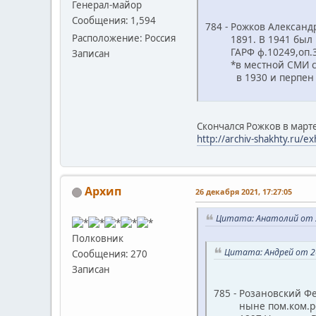
Генерал-майор
Сообщения: 1,594
784 - Рожков Алексан
Расположение: Россия
1891. В 1941 был ком
ГАРФ ф.10249,оп.3,д.
Записан
*в местной СМИ стать
в 1930 и перпен с 195
Скончался Рожков в март
http://archiv-shakhty.ru/e
Архип
26 декабря 2021, 17:27:05
Цитата: Анатолий от 26
Полковник
Цитата: Андрей от 26
Сообщения: 270
Записан
785 - Розановский Ф
ныне пом.ком.рот