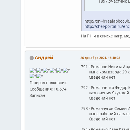
1897.Участник ВОВ
http://xn--b1aaiabboc0
http://chel-portal.ru/e
На ПН и в списке нагр. м
Андрей
26 декабря 2021, 18:40:28
791 - Романов Никита Ан
ныне ком.взвода 29 ка
Сведений нет
Генерал-полковник
792 - Романченко Федор 
Сообщения: 10,674
назначения Якутской 
Записан
Сведений нет
793 - Романчугов Семен 
ныне рабочий на завод
Сведений нет
794 - Ромейко Иван Кази