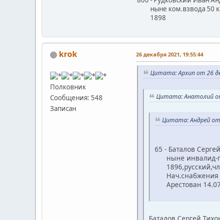
800 - Рудковский Иван А
ныне ком.взвода 50 ка
1898
krok
26 декабря 2021, 19:55:44
Цитата: Архип от 26 де
Полковник
Цитата: Анатолий от 
Сообщения: 548
Записан
Цитата: Андрей от 
65 - Баталов Серге
ныне инвалид-п
1896,русский,чле
Нач.снабжения и 
Арестован 14.07.1
Баталов Сергей Тихо