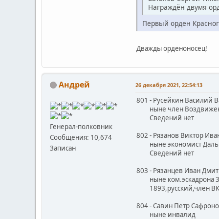
Награждён двумя ор
Первый орден Красног
Дважды орденоносец!
Андрей
26 декабря 2021, 22:54:13
801 - Русейкин Василий 
ныне член Воздвиженск
Сведений нет
Генерал-полковник
802 - Рязанов Виктор Ива
Сообщения: 10,674
ныне экономист Дальнев
Записан
Сведений нет
803 - Рязанцев Иван Дмит
ныне ком.эскадрона 30
1893,русский,член ВКП
804 - Савин Петр Сафрон
ныне инвалид