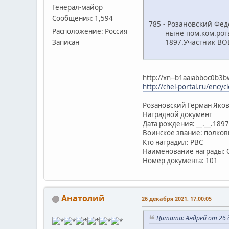
Генерал-майор
Сообщения: 1,594
785 - Розановский Фед
Расположение: Россия
ныне пом.ком.роты 
1897.Участник ВОВ,п
Записан
http://xn--b1aaiabboc0b3b
http://chel-portal.ru/enc
Розановский Герман Яко
Наградной документ
Дата рождения: __.__.1897
Воинское звание: полков
Кто наградил: РВС
Наименование награды: 
Номер документа: 101
Анатолий
26 декабря 2021, 17:00:05
Цитата: Андрей от 26 д