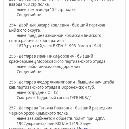
взвода 103 стр.полка,
ныне ком.взвода 132 стр.полка
Сведений нет
254 - Двойных Захар Яковлевич - бывший партизан
Бийского округа,
ныне пред.ревизионной комиссии Бийского
центр.рабочего кооператива
1879,русский,член ВКП/б/ 1903. Умер в 1946
255 - Дегтярев Иван Никифорович - бывший
красноармеец Морозовского партизанского отряда,
ныне рабочий-железнодорожник
Сведений нет
256 - Дегтярев Федор Филиппович - бывший нач.штаба
кав.партизанского отряда в Воронежской губ.
ныне сотрудник ОГПУ.
Смотрите "Кадровый состав ГУГБ НКВД"
257 - Дегтярева Татьяна Павловна - бывший разведчик
Черноморско-Крымского полка,
ныне зав.кабинетом обществ.полит. при ЦДКА
1902,украинка,член ВКП/б/ 1919. Завуч
машиностроительного техникума
г.Москва