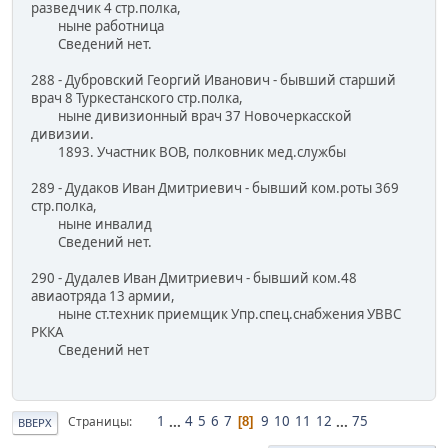
разведчик 4 стр.полка,
ныне работница
Сведений нет.
288 - Дубровский Георгий Иванович - бывший старший
врач 8 Туркестанского стр.полка,
ныне дивизионный врач 37 Новочеркасской
дивизии.
1893. Участник ВОВ, полковник мед.службы
289 - Дудаков Иван Дмитриевич - бывший ком.роты 369
стр.полка,
ныне инвалид
Сведений нет.
290 - Дудалев Иван Дмитриевич - бывший ком.48
авиаотряда 13 армии,
ныне ст.техник приемщик Упр.спец.снабжения УВВС
РККА
Сведений нет
1
...
4
5
6
7
9
10
11
12
...
75
Страницы
8
ВВЕРХ