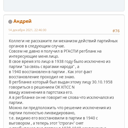
Андрей
14 декабря 2021, 22:46:00
#76
Коллеги не расскажите ли механизм действий партийных
органов в следующим случае.
Совсем не давно я получил в РГАСПИ регбланк на
интересующие меня лицо.
В свое время это лицо в 1938 году было исключено из
партии "за связь с врагами народа" , а
в 1940 восстановлен в партии . Как этот факт
восстановление проходил не знаю.
В регбланке который был выдан этому лицу 30.10.1958
говориться о решением ОК КПСС N
ввиду изменения в партстажа его.
А в регбланке он не говорит не слова что исключался из
партии.
Можно ли предположить что решение исключения из
партии полностью ликвидировано,
т.е. видимо его восстановили в партии в 1940 с
выговором , а теперь этот "строгач" снят