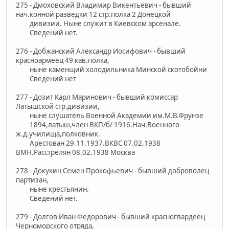
275 - Дмоховский Владимир Викентьевич - бывший
нач.конной разведки 12 стр.полка 2 Донецкой
дивизии. Ныне служит в Киевском арсенале.
Сведений нет.
276 - Добжанский Александр Иосифович - бывший
красноармеец 49 кав.полка,
ныне каменщий холодильника Минской скотобойни
Сведений нет
277 - Дозит Карл Маринович - бывший комиссар
Латышской стр.дивизии,
ныне слушатель Военной Академии им.М.В.Фрунзе
1894,латыш,член ВКП/б/ 1916.Нач.Военного
ж.д.училища,полковник.
Арестован 29.11.1937.ВКВС 07.02.1938
ВМН.Расстрелян 08.02.1938 Москва
278 - Докукин Семен Прокофьевич - бывший доброволец
партизан,
ныне крестьянин.
Сведений нет.
279 - Долгов Иван Федорович - бывший красногвардеец
Черноморского отряда,