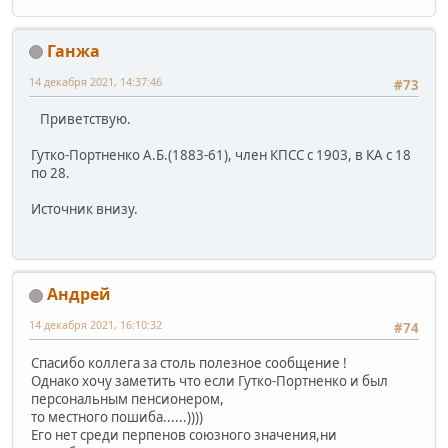
Ганжа
14 декабря 2021, 14:37:46
#73
Приветствую.
Гутко-Портненко А.Б.(1883-61), член КПСС с 1903, в КА с 18
по 28.
Источник внизу.
Андрей
14 декабря 2021, 16:10:32
#74
Спасибо коллега за столь полезное сообщение !
Однако хочу заметить что если Гутко-Портненко и был
персональным пенсионером,
то местного пошиба......))))
Его нет среди перпенов союзного значения,ни