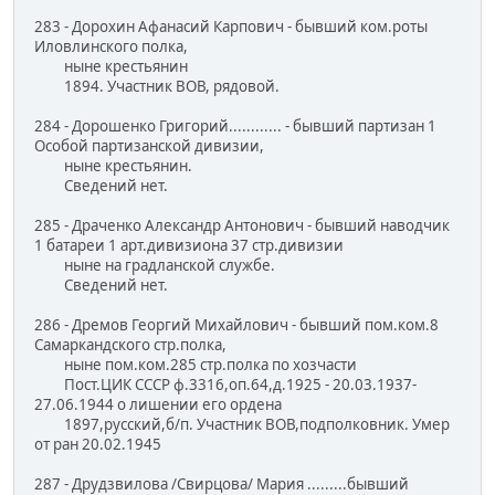
283 - Дорохин Афанасий Карпович - бывший ком.роты
Иловлинского полка,
ныне крестьянин
1894. Участник ВОВ, рядовой.
284 - Дорошенко Григорий............ - бывший партизан 1
Особой партизанской дивизии,
ныне крестьянин.
Сведений нет.
285 - Драченко Александр Антонович - бывший наводчик
1 батареи 1 арт.дивизиона 37 стр.дивизии
ныне на градланской службе.
Сведений нет.
286 - Дремов Георгий Михайлович - бывший пом.ком.8
Самаркандского стр.полка,
ныне пом.ком.285 стр.полка по хозчасти
Пост.ЦИК СССР ф.3316,оп.64,д.1925 - 20.03.1937-
27.06.1944 о лишении его ордена
1897,русский,б/п. Участник ВОВ,подполковник. Умер
от ран 20.02.1945
287 - Друдзвилова /Свирцова/ Мария .........бывший