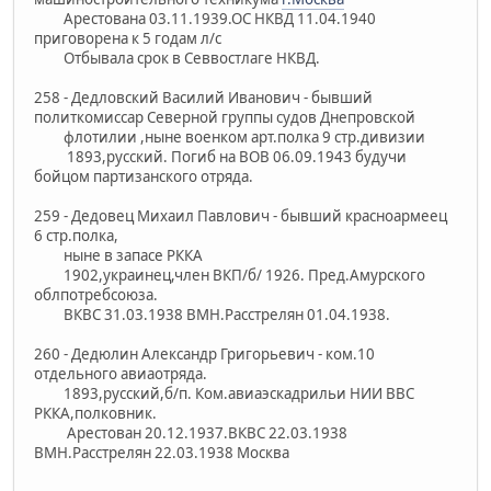
Арестована 03.11.1939.ОС НКВД 11.04.1940
приговорена к 5 годам л/с
Отбывала срок в Севвостлаге НКВД.
258 - Дедловский Василий Иванович - бывший
политкомиссар Северной группы судов Днепровской
флотилии ,ныне военком арт.полка 9 стр.дивизии
1893,русский. Погиб на ВОВ 06.09.1943 будучи
бойцом партизанского отряда.
259 - Дедовец Михаил Павлович - бывший красноармеец
6 стр.полка,
ныне в запасе РККА
1902,украинец,член ВКП/б/ 1926. Пред.Амурского
облпотребсоюза.
ВКВС 31.03.1938 ВМН.Расстрелян 01.04.1938.
260 - Дедюлин Александр Григорьевич - ком.10
отдельного авиаотряда.
1893,русский,б/п. Ком.авиаэскадрильи НИИ ВВС
РККА,полковник.
Арестован 20.12.1937.ВКВС 22.03.1938
ВМН.Расстрелян 22.03.1938 Москва