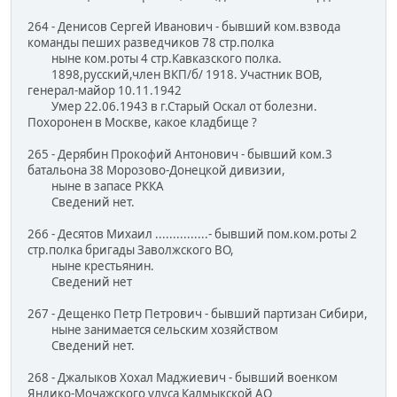
264 - Денисов Сергей Иванович - бывший ком.взвода
команды пеших разведчиков 78 стр.полка
ныне ком.роты 4 стр.Кавказского полка.
1898,русский,член ВКП/б/ 1918. Участник ВОВ,
генерал-майор 10.11.1942
Умер 22.06.1943 в г.Старый Оскал от болезни.
Похоронен в Москве, какое кладбище ?
265 - Дерябин Прокофий Антонович - бывший ком.3
батальона 38 Морозово-Донецкой дивизии,
ныне в запасе РККА
Сведений нет.
266 - Десятов Михаил ...............- бывший пом.ком.роты 2
стр.полка бригады Заволжского ВО,
ныне крестьянин.
Сведений нет
267 - Дещенко Петр Петрович - бывший партизан Сибири,
ныне занимается сельским хозяйством
Сведений нет.
268 - Джалыков Хохал Маджиевич - бывший военком
Яндико-Мочажского улуса Калмыкской АО