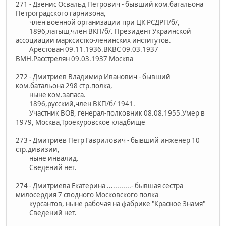
271 - Дзенис Освальд Петрович - бывший ком.батальона
Петроградского гарнизона,
член военной организации при ЦК РСДРП/б/,
1896,латыш,член ВКП/б/. Президент Украинской
ассоциации марксистко-ленинских институтов.
Арестован 09.11.1936.ВКВС 09.03.1937
ВМН.Расстрелян 09.03.1937 Москва
272 - Дмитриев Владимир Иванович - бывший
ком.батальона 298 стр.полка,
ныне ком.запаса.
1896,русский,член ВКП/б/ 1941.
Участник ВОВ, генерал-полковник 08.08.1955.Умер в
1979, Москва,Троекуровское кладбище
273 - Дмитриев Петр Гаврилович - бывший инженер 10
стр.дивизии,
ныне инвалид.
Сведений нет.
274 - Дмитриева Екатерина ............- бывшая сестра
милосердия 7 сводного Московского полка
курсантов, ныне рабочая на фабрике "Красное Знамя"
Сведений нет.