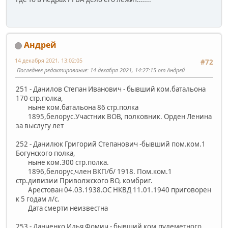
Андрей
14 декабря 2021, 13:02:05
#72
Последнее редактирование
: 14 декабря 2021, 14:27:15 от Андрей
251 - Данилов Степан Иванович - бывший ком.батальона
170 стр.полка,
ныне ком.батальона 86 стр.полка
1895,белорус.Участник ВОВ, полковник. Орден Ленина
за выслугу лет
252 - Данилюк Григорий Степанович -бывший пом.ком.1
Богунского полка,
ныне ком.300 стр.полка.
1896,белорус,член ВКП/б/ 1918. Пом.ком.1
стр.дивизии Приволжского ВО, комбриг.
Арестован 04.03.1938.ОС НКВД 11.01.1940 приговорен
к 5 годам л/с.
Дата смерти неизвестна
253 - Данченко Илья Фомич - бывший ком.пулеметного