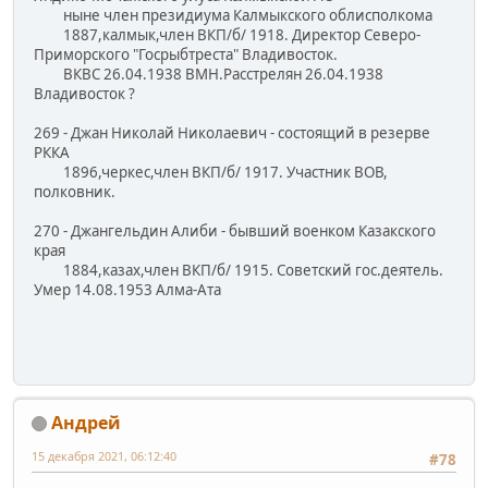
ныне член президиума Калмыкского облисполкома
1887,калмык,член ВКП/б/ 1918. Директор Северо-
Приморского "Госрыбтреста" Владивосток.
ВКВС 26.04.1938 ВМН.Расстрелян 26.04.1938
Владивосток ?
269 - Джан Николай Николаевич - состоящий в резерве
РККА
1896,черкес,член ВКП/б/ 1917. Участник ВОВ,
полковник.
270 - Джангельдин Алиби - бывший военком Казакского
края
1884,казах,член ВКП/б/ 1915. Советский гос.деятель.
Умер 14.08.1953 Алма-Ата
Андрей
15 декабря 2021, 06:12:40
#78