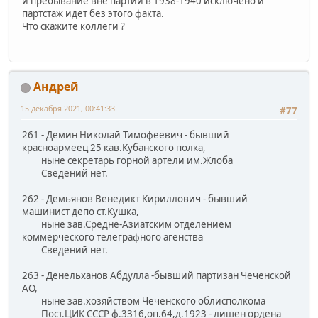
и пребывание вне партии в 1938-1940 исключено и
партстаж идет без этого факта.
Что скажите коллеги ?
Андрей
15 декабря 2021, 00:41:33
#77
261 - Демин Николай Тимофеевич - бывший
красноармеец 25 кав.Кубанского полка,
ныне секретарь горной артели им.Жлоба
Сведений нет.
262 - Демьянов Венедикт Кириллович - бывший
машинист депо ст.Кушка,
ныне зав.Средне-Азиатским отделением
коммерческого телеграфного агенства
Сведений нет.
263 - Денельханов Абдулла -бывший партизан Чеченской
АО,
ныне зав.хозяйством Чеченского облисполкома
Пост.ЦИК СССР ф.3316,оп.64,д.1923 - лишен ордена