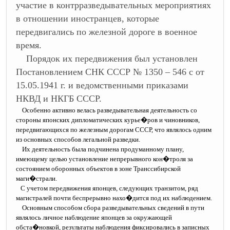
участие в контрразведывательных мероприятиях
в отношении иностранцев, которые
передвигались по железной дороге в военное
время.
Порядок их передвижения был установлен
Постановлением СНК СССР № 1350 – 546 с от
15.05.1941 г. и ведомственными приказами
НКВД и НКГБ СССР.
Особенно активно велась разведывательная деятельность со
стороны японских дипломатических курье�ров и чиновников,
передвигающихся по железным дорогам СССР, что являлось одним
из основных способов легальной разведки.
Их деятельность была подчинена продуманному плану,
имеющему целью установление непрерывного кон�троля за
состоянием оборонных объектов в зоне Транссибирской
маги�страли.
С учетом передвижения японцев, следующих транзитом, ряд
магистралей почти беспрерывно нахо�дится под их наблюдением.
Основным способом сбора разведывательных сведений в пути
являлось личное наблюдение японцев за окружающей
обста�новкой, результаты наблюдения фиксировались в записных