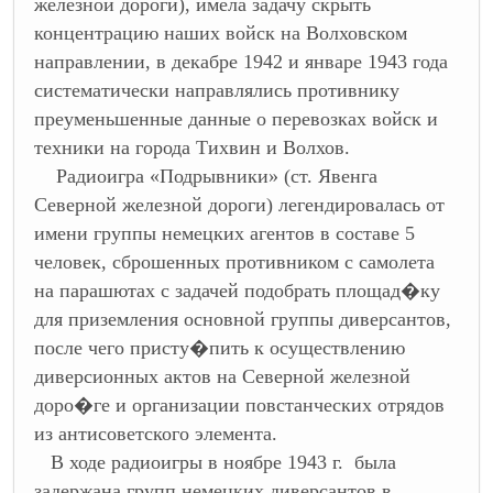
железной дороги), имела задачу скрыть
концентрацию наших войск на Волховском
направлении, в декабре 1942 и январе 1943 года
систематически направлялись противнику
преуменьшенные данные о перевозках войск и
техники на города Тихвин и Волхов.
Радиоигра «Подрывники» (ст. Явенга
Северной железной дороги) легендировалась от
имени группы немецких агентов в составе 5
человек, сброшенных противником с самолета
на парашютах с задачей подобрать площад�ку
для приземления основной группы диверсантов,
после чего присту�пить к осуществлению
диверсионных актов на Северной железной
доро�ге и организации повстанческих отрядов
из антисоветского элемента.
В ходе радиоигры в ноябре 1943 г. была
задержана групп немецких диверсантов в