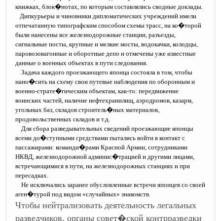
книжках, блок�нотах, по которым составлялись сводные доклады.
Дипкурьеры и чиновники дипломатических учреждений имели
отпечатанную типографским способом схемы трасс, на ко�торой
были нанесены все железнодорожные станции, разъезды,
сигнальные посты, крупные и мелкие мосты, водокачки, колодцы,
паровозовагонные и оборотные депо и отмечены уже известные
данные о военных объектах в пути следования.
Задача каждого проезжающего японца состояла в том, чтобы
нано�сить на схему свои путевые наблюдения по оборонным и
военно-страте�гическим объектам, как-то: передвижение
воинских частей, наличие нефтехранилищ, аэродромов, казарм,
угольных баз, складов строитель�ных материалов,
продовольственных складов и т.д.
Для сбора разведывательных сведений проезжающие японцы
всеми до�ступными средствами пытались войти в контакт с
пассажирами: команди�рами Красной Армии, сотрудниками
НКВД, железнодорожной админис�трацией и другими лицами,
встречающимися в пути, на железнодорожных станциях и при
пересадках.
Не исключались заранее обусловленные встречи японцев со своей
аген�турой под видом «случайных» знакомств.
Чтобы нейтрализовать деятельность легальных
разведчиков, органы совет�ской контрразведки