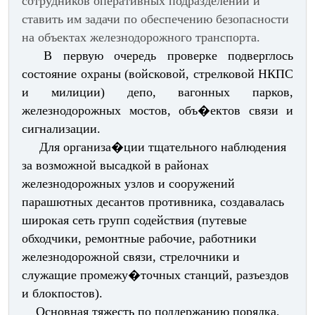
сотрудников оперативных подразделений и
ставить им задачи по обеспечению безопасности
на объектах железнодорожного транспорта.
В первую очередь проверке подверглось
состояние охраны (войсковой, стрелковой НКПС
и милиции) депо, вагонных парков,
железнодорожных мостов, объ�ектов связи и
сигнализации.
Для организа�ции тщательного наблюдения
за возможной высадкой в районах
железнодорожных узлов и сооружений
парашютных десантов противника, создавалась
широкая сеть групп содействия (путевые
обходчики, ремонтные рабочие, работники
железнодорожной связи, стрелочники и
служащие промежу�точных станций, разъездов
и блокпостов).
Основная тяжесть по поддержанию порядка,