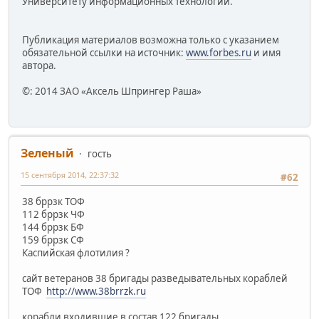
Университету информационных технологий.
Публикация материалов возможна только с указанием
обязательной ссылки на источник:
www.forbes.ru
и имя
автора.
©: 2014 ЗАО «Аксель Шпрингер Раша»
Зеленый
гость
15 сентября 2014, 22:37:32
#62
38 бррзк ТОФ
112 бррзк ЧФ
144 бррзк БФ
159 бррзк СФ
Каспийская флотилия ?
сайт ветеранов 38 бригады разведывательных кораблей
ТОФ
http://www.38brrzk.ru
корабли входившие в состав 122 бригады