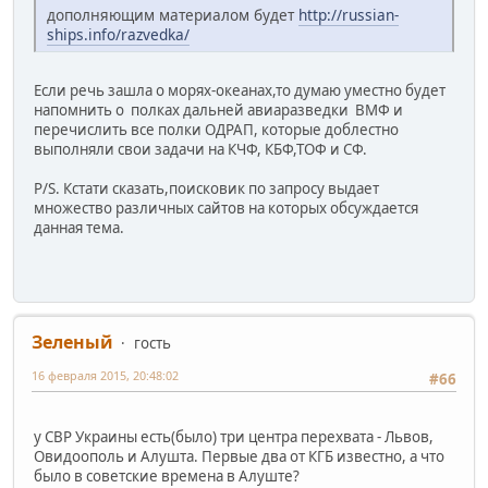
дополняющим материалом будет
http://russian-
ships.info/razvedka/
Если речь зашла о морях-океанах,то думаю уместно будет
напомнить о полках дальней авиаразведки ВМФ и
перечислить все полки ОДРАП, которые доблестно
выполняли свои задачи на КЧФ, КБФ,ТОФ и СФ.
P/S. Кстати сказать,поисковик по запросу выдает
множество различных сайтов на которых обсуждается
данная тема.
Зеленый
гость
16 февраля 2015, 20:48:02
#66
у СВР Украины есть(было) три центра перехвата - Львов,
Овидоополь и Алушта. Первые два от КГБ известно, а что
было в советские времена в Алуште?