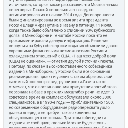
источников, которые также рассказали, что Москва начала
переговры с Гаваной несколько лет назад, но
активизировала их в начале 2014 года. Договоренности
были финализированы во время визита президента
России Владимира Путина в Гавану в пятницу, 11 июля,
когда также было объявлено о списании 90% кубинского
долга. В Минобороне и Генштабе России пока что не
прокомментировали данную информацию. Решение
вернуться на Кубу собеседники издания объяснили давно
окрепшими финансовыми возможностями России и
охлаждением отношений с США. «Наш жест доброй воли
(США) не оценили», — отметил другой источник газеты.
Поэтому, по словам высокопоставленного собеседника
издания в Минобороны, у России были все основания
реанимировать проект и усилить, таким образом, свой
наземный эшелон разведгруппировки.Газета также
отмечает, что о восстановлении присутствия российского
персонала на базе в прежних масштабах речи не идет. В
советские времена комплекс обслуживали около 3000
специалистов, а в 1990-е годы — приблизительно 1500,
но современное оборудование радиоперехвата ушло
далеко вперед и не требует такого количества
обслуживающего персонала.При этом собеседники
издания не сообщают, сколько Москве будет стоить
восстановление работы центра и его оснащение. По их