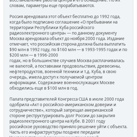
словам, параметры еще прорабатываются.
Россия арендовала этот объект бесплатно до 1992 года,
когда было подписано соглашение «О пребывании на
территории Республики Куба российского
радиоэлектронного центра« — по данному документу
Москва арендовала объект до ноября 2000 года. Издание
отмечает, что российская сторона должна была выплатить
$90 млн в 1992 году, по $160 млн — в 1993-1995 годах и по
$200 млн — в 1996-2000
годах, но в большинстве случаев Москва расплачивалась
не валютой, а поставками продовольствия, древесины,
нефтепродуктов, военной техники и т.д. Куба, в свою
очередь, имела доступ к получаемой центром
информации. Содержание военнослужащих Москве
обходились еще в $100 млн в год.
Палата представителей Конгресса США в июле 2000 года
одобрила «Акт о российско-американском доверии и
сотрудничестве», который запрещал американской
стороне реструктурировать долг России до закрытия
радиоэлектронного центра на Кубе. В 2001 году
российское руководство приняло решение уйти с объекта.
Часть его инфраструктуры позднее передали