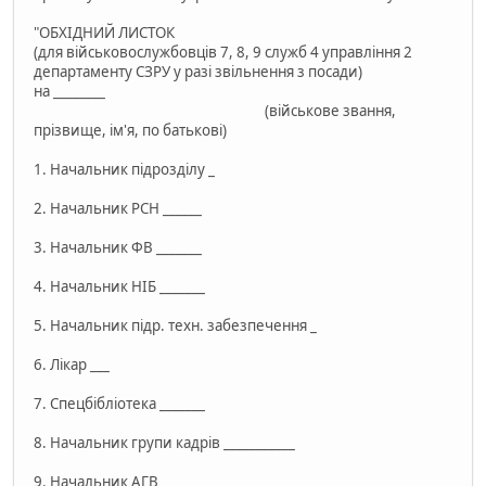
"ОБХІДНИЙ ЛИСТОК
(для військовослужбовців 7, 8, 9 служб 4 управління 2
департаменту СЗРУ у разі звільнення з посади)
на ________
(військове звання,
прізвище, ім'я, по батькові)
1. Начальник підрозділу _
2. Начальник РСН ______
3. Начальник ФВ _______
4. Начальник НІБ _______
5. Начальник підр. техн. забезпечення _
6. Лікар ___
7. Спецбібліотека _______
8. Начальник групи кадрів ___________
9. Начальник АГВ ______