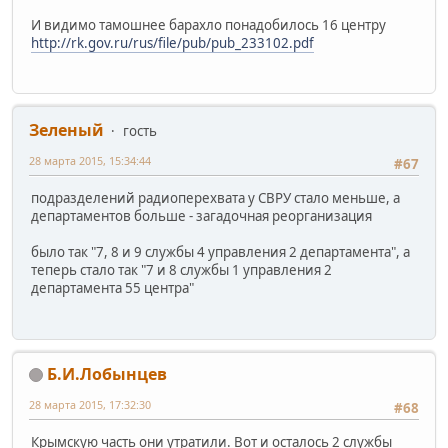
И видимо тамошнее барахло понадобилось 16 центру
http://rk.gov.ru/rus/file/pub/pub_233102.pdf
Зеленый
гость
28 марта 2015, 15:34:44
#67
подразделений радиоперехвата у СВРУ стало меньше, а
департаментов больше - загадочная реорганизация
было так "7, 8 и 9 службы 4 управления 2 департамента", а
теперь стало так "7 и 8 службы 1 управления 2
департамента 55 центра"
Б.И.Лобынцев
28 марта 2015, 17:32:30
#68
Крымскую часть они утратили. Вот и осталось 2 службы