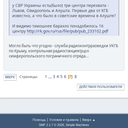
у СВР Украины есть(было) три центра перехвата -
Львов, Овидоополь и Алушта. Первые два от КГБ
известно, а что было в советские времена в Алуште?
И видимо тамошнее барахло понадобилось 16
центру
http://rk.gov.ru/rus/file/pub/pub_233102.pdf
Могло быть что угодно - служба радиоконтрразведки УКГБ
по Крыму, контрольная радиостанция/рцсн
симферопольского пограничного отряда...
1
...
3
4
5
6
8
Страницы
7
ВВЕРХ
ДЕЙСТВИЯ ПОЛЬЗОВАТЕЛЯ
|
|
Помощь
Условия и правила
Вверх ▲
,
SMF 2.1.7 © 2026
Simple Machines