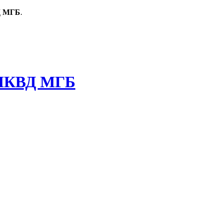
Д МГБ
.