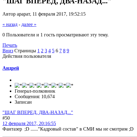
"ШАГ ВПЕРЕД, ДВА-НАЗАД..."
Автор арарат, 11 февраля 2017, 19:52:15
« назад
-
далее »
0 Пользователи и 1 гость просматривают эту тему.
Печать
Вниз
Страницы
1
2
3
4
5
6
7
8
9
Действия пользователя
Андрей
Генерал-полковник
Сообщения: 10,674
Записан
"ЩАГ ВПЕРЕД, ДВА-НАЗАД..."
#50
12 февраля 2017, 20:16:55
Фантазер ;D ......"Кадровый состав" в СМИ мы не смотрим ;D