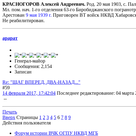
КРАСНОГОРОВ Алексей Андреевич.
Род. 20 мая 1903, с. Па
Мл. пом. нач. 1-го отделения 63-го Биробиджанского погранот
Арестован
9 мая 1939 г.
Приговорен ВТ войск НКВД Хабаровског
Не реабилитирован.
арарат
Генерал-майор
Сообщения: 2,154
Записан
Re: "ЩАГ ВПЕРЕД, ДВА-НАЗАД..."
#59
14 февраля 2017, 17:42:04
Последнее редактирование
: 04 марта 
--
Печать
Вверх
Страницы
1
2
3
4
5
6
7
8
9
Действия пользователя
Форум истории ВЧК ОГПУ НКВД МГБ