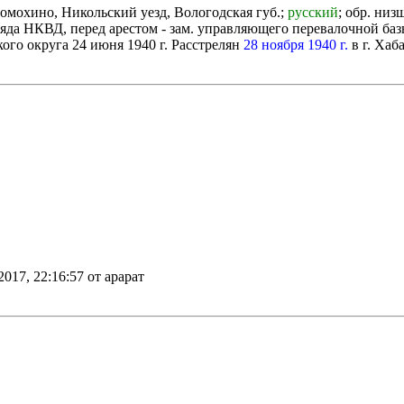
ломохино, Никольский уезд, Вологодская губ.;
русский
; обр. низ
ряда НКВД, перед арестом - зам. управляющего перевалочной баз
о округа 24 июня 1940 г. Расстрелян
28 ноября 1940 г.
в г. Хаб
2017, 22:16:57 от арарат