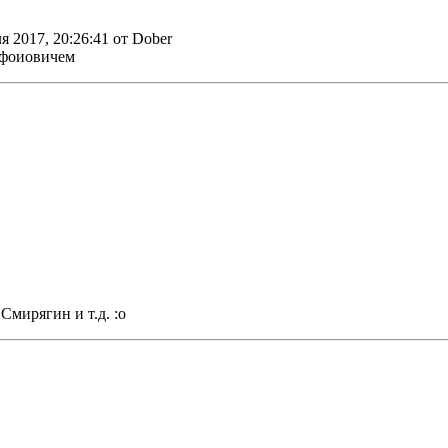
ля 2017, 20:26:41 от Dober
ифоиовичем
Смирягин и т.д. :o