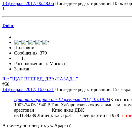
13 февраля 2017, 06:48:06
Последнее редактирование
: 10 октябр
1
Dolor
Полковник
Сообщения: 379
Расположение: г. Москва
Записан
Re: "ЩАГ ВПЕРЕД, ДВА-НАЗАД..."
#58
14 февраля 2017, 16:05:21
Последнее редактирование
: 15 февра
Цитата: арарат от 12 февраля 2017, 15:19:04
Красного
1903-24.06.1940 ВТ вв Хабаровского округа вмн мл.пом.н
арестован Кпво нквд ДВК
из П 34239 Липецк т.2 стр.31 член партии с 1928
эсто
А почему эстонец-то, ув. Арарат?