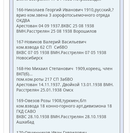
166-Николаев Георгий Иванович 1910,русский,?
врио ком.звена 3 аэрофотосьемочного отряда
ОКДВА
Арестован 04 09 1937.ВКВС 25 08 1938
ВМН.Расстрелян 25 08 1938 Ворошилов
167-Новиков Валерий Васильевич
ком.взвода 62 СП СибВО
ВКВС 07 05 1938 ВМН.Расстрелян 07 05 1938
Новосибирск
168-Ню Михаил Степанович 1909,кореец, член
ВКП(б)...
пом.ком.роты 217 СП ЗабВО
Арестован 14.11.1937. Двойкой 13.01.1938 ВМН.
Расстрелян 25.01.1938 Омск
169-Овезов Розы 1908,туркмен,б/п
ком.взвода 18 конно-горного арт.дивизиона 18
ГКД САВО
ВКВС 28.10.1938 ВМН.Расстрелян 28.10.1938
Ашхабад
170-Овчинников Иван Гаврилович