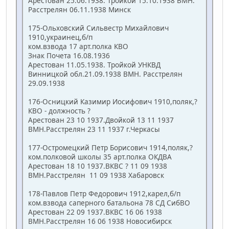
Арестован 25.06.1938. Тройкой 15.10.1938 ВМН.
Расстрелян 06.11.1938 Минск
175-Ольховский Сильвестр Михайлович
1910,украинец,б/п
ком.взвода 17 арт.полка КВО
Знак Почета 16.08.1936
Арестован 11.05.1938. Тройкой УНКВД
Винницкой обл.21.09.1938 ВМН. Расстрелян
29.09.1938
176-Осницкий Казимир Иосифович 1910,поляк,?
КВО - должность ?
Арестован 23 10 1937.Двойкой 13 11 1937
ВМН.Расстрелян 23 11 1937 г.Черкасы
177-Остромецкий Петр Борисович 1914,поляк,?
ком.полковой школы 35 арт.полка ОКДВА
Арестован 18 10 1937.ВКВС ? 11 09 1938
ВМН.Расстрелян 11 09 1938 Хабаровск
178-Павлов Петр Федорович 1912,карел,б/п
ком.взвода саперного батальона 78 СД СибВО
Арестован 22 09 1937.ВКВС 16 06 1938
ВМН.Расстрелян 16 06 1938 Новосибирск