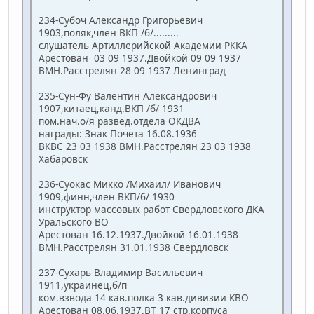
234-Субоч Александр Григорьевич
1903,поляк,член ВКП /б/.........
слушатель Артиллерийской Академии РККА
Арестован 03 09 1937.Двойкой 09 09 1937
ВМН.Расстрелян 28 09 1937 Ленинград
235-Сун-Фу Валентин Александрович
1907,китаец,канд.ВКП /б/ 1931
пом.нач.о/я развед.отдела ОКДВА
награды: Знак Почета 16.08.1936
ВКВС 23 03 1938 ВМН.Расстрелян 23 03 1938
Хабаровск
236-Суокас Микко /Михаил/ Иванович
1909,финн,член ВКП/б/ 1930
инструктор массовых работ Свердловского ДКА
Уральского ВО
Арестован 16.12.1937.Двойкой 16.01.1938
ВМН.Расстрелян 31.01.1938 Свердловск
237-Сухарь Владимир Васильевич
1911,украинец,б/п
ком.взвода 14 кав.полка 3 кав.дивизии КВО
Арестован 08.06.1937.ВТ 17 стр.корпуса