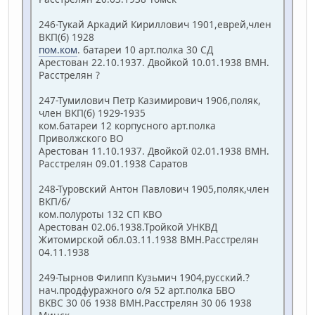
246-Тукай Аркадий Кириллович 1901,еврей,член
ВКП(б) 1928
пом.ком
. батареи 10 арт.полка 30 СД
Арестован 22.10.1937. Двойкой 10.01.1938 ВМН.
Расстрелян ?
247-Тумилович Петр Казимирович 1906,поляк,
член ВКП(б) 1929-1935
ком.батареи 12 корпусного арт.полка
Приволжского ВО
Арестован 11.10.1937. Двойкой 02.01.1938 ВМН.
Расстрелян 09.01.1938 Саратов
248-Туровский Антон Павлович 1905,поляк,член
ВКП/б/
ком.полуроты 132 СП КВО
Арестован 02.06.1938.Тройкой УНКВД
Житомирской обл.03.11.1938 ВМН.Расстрелян
04.11.1938
249-Тырнов Филипп Кузьмич 1904,русский.?
нач.продфуражного о/я 52 арт.полка БВО
ВКВС 30 06 1938 ВМН.Расстрелян 30 06 1938