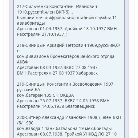
217-Сильченко Константин Иванович
1910,руссктй,член ВКП(б)...
бывший нач.шифровально-штабной службы 11
авиабригады
Арестован 01.04.1937. Двойкой 18.10.1937 ВМН.
Расстрелян 21.10.1937 ?
218-Синицын Аркадий Петрович 1909,русский,б/
п
ком.дивизиона бронекатеров Зейского отряда
АКВФ
Арестован 08 04 1937.ВКВС 27 08 1937
ВМН.Расстрелян 27 08 1937 Хабаровск
219-Синицын Константин Всеволодович 1907,
русский,б/п
ком.батареи 135 СП ОКДВА
Арестован 25.07.1937. ВКВС 14.05.1938 ВМН.
Расстрелян 14.05.1938 Благовещенск
220-Ситнер Александр Иванович 1908,?,член ВКП
/б/ 1930
ком.взвода 1 танк.батальона 19 мех.бригады
Арестован 08.07.1938. Тройкой УНКВД ЛО 27 10