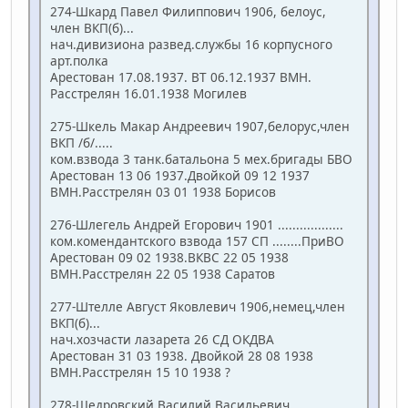
274-Шкард Павел Филиппович 1906, белоус,
член ВКП(б)...
нач.дивизиона развед.службы 16 корпусного
арт.полка
Арестован 17.08.1937. ВТ 06.12.1937 ВМН.
Расстрелян 16.01.1938 Могилев
275-Шкель Макар Андреевич 1907,белорус,член
ВКП /б/.....
ком.взвода 3 танк.батальона 5 мех.бригады БВО
Арестован 13 06 1937.Двойкой 09 12 1937
ВМН.Расстрелян 03 01 1938 Борисов
276-Шлегель Андрей Егорович 1901 ..................
ком.комендантского взвода 157 СП ........ПриВО
Арестован 09 02 1938.ВКВС 22 05 1938
ВМН.Расстрелян 22 05 1938 Саратов
277-Штелле Август Яковлевич 1906,немец,член
ВКП(б)...
нач.хозчасти лазарета 26 СД ОКДВА
Арестован 31 03 1938. Двойкой 28 08 1938
ВМН.Расстрелян 15 10 1938 ?
278-Щедровский Василий Васильевич