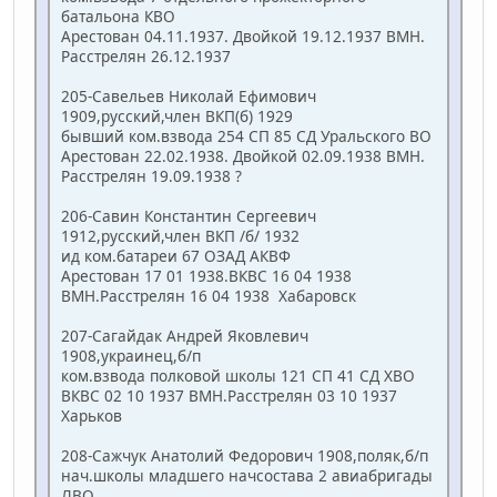
батальона КВО
Арестован 04.11.1937. Двойкой 19.12.1937 ВМН.
Расстрелян 26.12.1937
205-Савельев Николай Ефимович
1909,русский,член ВКП(б) 1929
бывший ком.взвода 254 СП 85 СД Уральского ВО
Арестован 22.02.1938. Двойкой 02.09.1938 ВМН.
Расстрелян 19.09.1938 ?
206-Савин Константин Сергеевич
1912,русский,член ВКП /б/ 1932
ид ком.батареи 67 ОЗАД АКВФ
Арестован 17 01 1938.ВКВС 16 04 1938
ВМН.Расстрелян 16 04 1938 Хабаровск
207-Сагайдак Андрей Яковлевич
1908,украинец,б/п
ком.взвода полковой школы 121 СП 41 СД ХВО
ВКВС 02 10 1937 ВМН.Расстрелян 03 10 1937
Харьков
208-Сажчук Анатолий Федорович 1908,поляк,б/п
нач.школы младшего начсостава 2 авиабригады
ЛВО