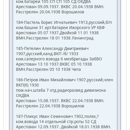
ком.батареи 105 СП СП 105 СД ОКДВА
Арестован 09.09.1937. ВКВС 20.04.1938 ВМН.
Расстрелян 20.04.1938 Ворошилов
184-Пастель Борис Игнатьевич 1913,русский,б/п
ком.башни 31 арт.батареи Ижорского УР КБФ
Арестован 05 07 1937.Двойкой 11 01 1938
ВМН.Расстрелян 18 01 1938 Ленинград
185-Петелин Александр Дмитриевич
1907,русский,канд.ВКП /б/ 1933
ком.саперного взвода 6 мехбригады ЗабВО
Арестован 13 10 1937.ВКВС 05 10 1938
ВМН.Расстрелян 05 10 1938 Чита
186-Петров Иван Михайлович 1907,русский,член
ВКП(б) 1930
пом.нач.штаба 7 отд.радиоразвед дивизиона
ОКДВА
Арестован 15.08.1937. ВКВС 22.04.1938 ВМН.
Расстрелян 22.04.1938 Ворошилов
187-Пликус Иван Семенович 1902,поляк,?
ком.взвода 14 отдельной стр.роты 52 СД
Арестован 12.09.1937. Двойкой 18.01.1938 ВМН.