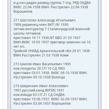
и.д.нач.радио развед.группы 7 отд. РРД ОКДВА
ВКВС 22.04.1938 ВМН. Расстрелян 22.04.1938
Ворошилов
271-Шестопал Александр Игнатьевич
1909,украинец,член ВКП /б/ 1930
летчик-интсруктор 7 Сталинградской военной
школы летчиков
Арестован 14 11 1936.ВТ БВО 31 03 1937
ВМН.ВКВС 16 05 1937 приговор заменен на 10
лет л/с.
Тройкой УНКВД Архангельской обл.29 01 1938
ВМН.Расстрелян 21 03 1938 Коми
272-Шилов Иван Васильевич 1905
ком.полуроты 28 СП 10 СД ЛВО
Арестован 03.01.1938. ВКВС 09.10.1938 ВМН.
Расстрелян 09.10.1938 Вологда
273-Ширинкин Иван Алексеевич
1907,русский,канд.ВКП(б) 1931
ком.взвода 63 СП 21 СД ОКДВА
Арестован 10.06.1937. ВКВС 02.09.1937 ВМН.
Расстрелян 03.09.1937 Ворошилов