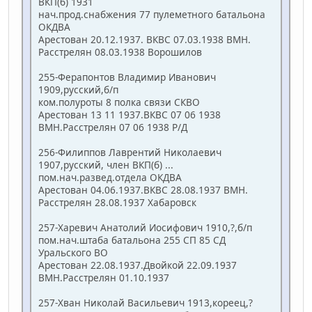
ВКП(б) 1931
нач.прод.снабжения 77 пулеметного батальона
ОКДВА
Арестован 20.12.1937. ВКВС 07.03.1938 ВМН.
Расстрелян 08.03.1938 Ворошилов
255-Ферапонтов Владимир Иванович
1909,русский,б/п
ком.полуроты 8 полка связи СКВО
Арестован 13 11 1937.ВКВС 07 06 1938
ВМН.Расстрелян 07 06 1938 Р/Д
256-Филиппов Лаврентий Николаевич
1907,русский, член ВКП(б) ...
пом.нач.развед.отдела ОКДВА
Арестован 04.06.1937.ВКВС 28.08.1937 ВМН.
Расстрелян 28.08.1937 Хабаровск
257-Харевич Анатолий Иосифович 1910,?,б/п
пом.нач.штаба батальона 255 СП 85 СД
Уральского ВО
Арестован 22.08.1937.Двойкой 22.09.1937
ВМН.Расстрелян 01.10.1937
257-Хван Николай Васильевич 1913,кореец,?