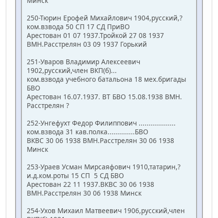
Минск
250-Тюрин Ерофей Михайлович 1904,русский,?
ком.взвода 50 СП 17 СД ПриВО
Арестован 01 07 1937.Тройкой 27 08 1937
ВМН.Расстрелян 03 09 1937 Горький
251-Уваров Владимир Алексеевич
1902,русский,член ВКП(б)...
ком.взвода учебного батальона 18 мех.бригады
БВО
Арестован 16.07.1937. ВТ БВО 15.08.1938 ВМН.
Расстрелян ?
252-Унгефухт Федор Филиппович ...................
ком.взвода 31 кав.полка..............БВО
ВКВС 30 06 1938 ВМН.Расстрелян 30 06 1938
Минск
253-Ураев Усман Мирсаяфович 1910,татарин,?
и.д.ком.роты 15 СП 5 СД БВО
Арестован 22 11 1937.ВКВС 30 06 1938
ВМН.Расстрелян 30 06 1938 Минск
254-Ухов Михаил Матвеевич 1906,русский,член