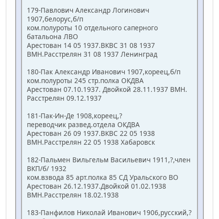
179-Павлович Александр Логинович
1907,белорус,б/п
ком.полуроты 10 отдельного саперного
батальона ЛВО
Арестован 14 05 1937.ВКВС 31 08 1937
ВМН.Расстрелян 31 08 1937 Ленинград
180-Пак Александр Иванович 1907,кореец,б/п
ком.полуроты 245 стр.полка ОКДВА
Арестован 07.10.1937. Двойкой 28.11.1937 ВМН.
Расстрелян 09.12.1937
181-Пак-Ин-Де 1908,кореец,?
переводчик развед.отдела ОКДВА
Арестован 26 09 1937.ВКВС 22 05 1938
ВМН.Расстрелян 22 05 1938 Хабаровск
182-Пальмен Вильгельм Васильевич 1911,?,член
ВКП/б/ 1932
ком.взвода 85 арт.полка 85 СД Уральского ВО
Арестован 26.12.1937.Двойкой 01.02.1938
ВМН.Расстрелян 18.02.1938
183-Панфилов Николай Иванович 1906,русский,?