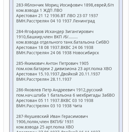
283-Яблончик Мориц Иосифович 1898,еврей,б/п
ком.взвода 1 ЖДП ЛВО
Арестован 21 12 1936.ВТ ЛВО 23 07 1937
ВМН.Расстрелян 04 10 1937 Ленинград
284-Ягофаров Искандер Зигангирович
1910,башкир,член ВКП /б/........
ком.взвода отдельного танк.батальона СибВО
Арестован 18 08 1937.ВКВС 24 06 1938
ВМН.Расстрелян 24 06 1938 Новосибирск
285-Якимович Антон Петрович 1905
пом.ком.батареи 2 дивизиона 23 арт.полка ХВО
Арестован 15.10.1937.Двойкой 20.11.1937
ВМН.Расстрелян 28.11.1937
286-Яковлев Петр Андреевич 1912,русский
пом.нач.штаба 1 батальона 6 мехбригады ЗабВО
Арестован 05 11 1937.ВКВС 03 10 1938
ВМН.Расстрелян 03 10 1938 Чита
287-Якушевский Иван Герасимович
1906,поляк,член ВКП/б/ 1931
ком.взвода 25 арт.полка ХВО