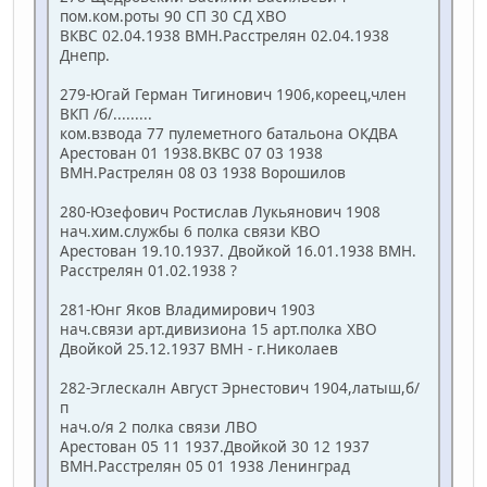
пом.ком.роты 90 СП 30 СД ХВО
ВКВС 02.04.1938 ВМН.Расстрелян 02.04.1938
Днепр.
279-Югай Герман Тигинович 1906,кореец,член
ВКП /б/.........
ком.взвода 77 пулеметного батальона ОКДВА
Арестован 01 1938.ВКВС 07 03 1938
ВМН.Растрелян 08 03 1938 Ворошилов
280-Юзефович Ростислав Лукьянович 1908
нач.хим.службы 6 полка связи КВО
Арестован 19.10.1937. Двойкой 16.01.1938 ВМН.
Расстрелян 01.02.1938 ?
281-Юнг Яков Владимирович 1903
нач.связи арт.дивизиона 15 арт.полка ХВО
Двойкой 25.12.1937 ВМН - г.Николаев
282-Эглескалн Август Эрнестович 1904,латыш,б/
п
нач.о/я 2 полка связи ЛВО
Арестован 05 11 1937.Двойкой 30 12 1937
ВМН.Расстрелян 05 01 1938 Ленинград