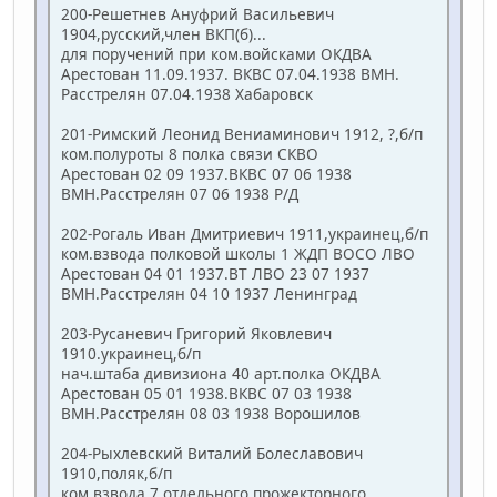
200-Решетнев Ануфрий Васильевич
1904,русский,член ВКП(б)...
для поручений при ком.войсками ОКДВА
Арестован 11.09.1937. ВКВС 07.04.1938 ВМН.
Расстрелян 07.04.1938 Хабаровск
201-Римский Леонид Вениаминович 1912, ?,б/п
ком.полуроты 8 полка связи СКВО
Арестован 02 09 1937.ВКВС 07 06 1938
ВМН.Расстрелян 07 06 1938 Р/Д
202-Рогаль Иван Дмитриевич 1911,украинец,б/п
ком.взвода полковой школы 1 ЖДП ВОСО ЛВО
Арестован 04 01 1937.ВТ ЛВО 23 07 1937
ВМН.Расстрелян 04 10 1937 Ленинград
203-Русаневич Григорий Яковлевич
1910.украинец,б/п
нач.штаба дивизиона 40 арт.полка ОКДВА
Арестован 05 01 1938.ВКВС 07 03 1938
ВМН.Расстрелян 08 03 1938 Ворошилов
204-Рыхлевский Виталий Болеславович
1910,поляк,б/п
ком.взвода 7 отдельного прожекторного