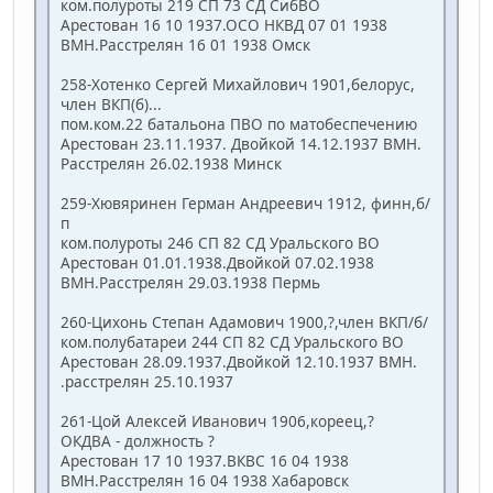
ком.полуроты 219 СП 73 СД СибВО
Арестован 16 10 1937.ОСО НКВД 07 01 1938
ВМН.Расстрелян 16 01 1938 Омск
258-Хотенко Сергей Михайлович 1901,белорус,
член ВКП(б)...
пом.ком.22 батальона ПВО по матобеспечению
Арестован 23.11.1937. Двойкой 14.12.1937 ВМН.
Расстрелян 26.02.1938 Минск
259-Хювяринен Герман Андреевич 1912, финн,б/
п
ком.полуроты 246 СП 82 СД Уральского ВО
Арестован 01.01.1938.Двойкой 07.02.1938
ВМН.Расстрелян 29.03.1938 Пермь
260-Цихонь Степан Адамович 1900,?,член ВКП/б/
ком.полубатареи 244 СП 82 СД Уральского ВО
Арестован 28.09.1937.Двойкой 12.10.1937 ВМН.
.расстрелян 25.10.1937
261-Цой Алексей Иванович 1906,кореец,?
ОКДВА - должность ?
Арестован 17 10 1937.ВКВС 16 04 1938
ВМН.Расстрелян 16 04 1938 Хабаровск