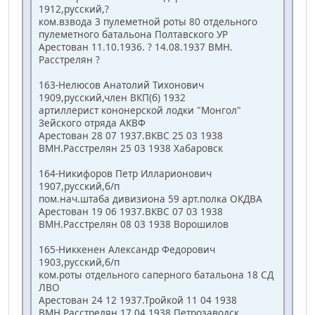
1912,русский,?
ком.взвода 3 пулеметной роты 80 отдельного
пулеметного батальона Полтавского УР
Арестован 11.10.1936. ? 14.08.1937 ВМН.
Расстрелян ?
163-Нелюсов Анатолий Тихонович
1909,русский,член ВКП(б) 1932
артиллерист кононерской лодки "Монгол"
Зейского отряда АКВФ
Арестован 28 07 1937.ВКВС 25 03 1938
ВМН.Расстрелян 25 03 1938 Хабаровск
164-Никифоров Петр Илларионович
1907,русский,б/п
пом.нач.штаба дивизиона 59 арт.полка ОКДВА
Арестован 19 06 1937.ВКВС 07 03 1938
ВМН.Расстрелян 08 03 1938 Ворошилов
165-Никкенен Александр Федорович
1903,русский,б/п
ком.роты отдельного саперного батальона 18 СД
ЛВО
Арестован 24 12 1937.Тройкой 11 04 1938
ВМН.Расстрелян 17 04 1938 Петрозаводск