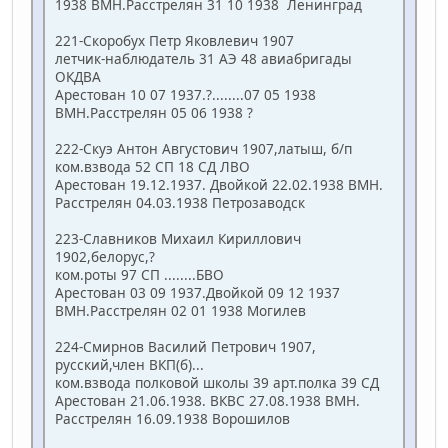
1938 ВМН.Расстрелян 31 10 1938 Ленинград
221-Скоробух Петр Яковлевич 1907
летчик-наблюдатель 31 АЭ 48 авиабригады
ОКДВА
Арестован 10 07 1937.?........07 05 1938
ВМН.Расстрелян 05 06 1938 ?
222-Скуэ Антон Августович 1907,латыш, б/п
ком.взвода 52 СП 18 СД ЛВО
Арестован 19.12.1937. Двойкой 22.02.1938 ВМН.
Расстрелян 04.03.1938 Петрозаводск
223-Славников Михаил Кириллович
1902,белорус,?
ком.роты 97 СП ........БВО
Арестован 03 09 1937.Двойкой 09 12 1937
ВМН.Расстрелян 02 01 1938 Могилев
224-Смирнов Василий Петрович 1907,
русский,член ВКП(б)...
ком.взвода полковой школы 39 арт.полка 39 СД
Арестован 21.06.1938. ВКВС 27.08.1938 ВМН.
Расстрелян 16.09.1938 Ворошилов