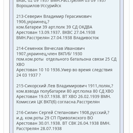
ВКВС 02 09 1937 ВМН.Расстрелян 03 09 1937
Ворошилов-Уссурийск
213-Северин Владимир Герасимович
1906,украинец,?
ком.батареи 39 арт.полк 39 СД ОКДВА
Арестован 13.09.1937. ВКВС 27.04.1938
ВМН.Расстрелян 27.04.1938 Владивосток
214-Семенюк Вячеслав Иванович
1907,украинец,член ВКП/б/ 1930
пом.ком.роты отдельного батальона связи 25 СД
ХВО
Арестован 10 10 1936.Умер во время следствия
24 03 1937 ?
215-Сикорский Лев Владимирович 1911,поляк,?
ком.взвода полубатареи 80 арт.полка 80 СД ХВО
Арестован 19.07.1938. ВТ ХВО 26.02.1939 ВМН.
Комиссия ЦК ВКП(б) согласна.Расстрелян
216-Силин Сергей Степанович 1908,русский,?
и.д. ком.роты 29 СП Приволжского ВО
Арестован 30.01.1938. ВТ СВК 26.04.1938 ВМН.
Расстрелян 28.07.1938