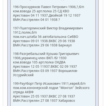
196-Проскуряков Павел Петрович 1906,?,б/п
ком.взвода 25 арт.полка 25 СД КВО
Арестован 04 11 1937.Двойкой 19 12 1937
ВМН.Расстрелян 04 01 1938 ?
197-Пшегорлинский Виктор Владимирович
1912,поляк,б/п
пом.нач.штаба 56 автобатальона СибВО
Арестован 09 01 1938.ВКВС 29 06 1938
ВМН.Расстрелян 29 06 1938 Барнаул
198-Разгребальский Кузьма Григорьевич
1906,украинец,член ВКП /б/ 1930
ком.взвода 105 арт.полка ОКДВА
Арестован 12 05 11937.ВКВС 02 09 1937
ВМН.Расстрелян 03 09 1937 Ворошилов-
Уссурийский
199-Раутборт Петр Исаакович 1911,еврей,б/п
пом.ком.кононерской лодки "Монгол" Зейского
отряда АКВФ
Арестован 25 05 1937.ВКВС 27 08 1937
ВМН.Расстрелян 27 08 1937 Хабаровск