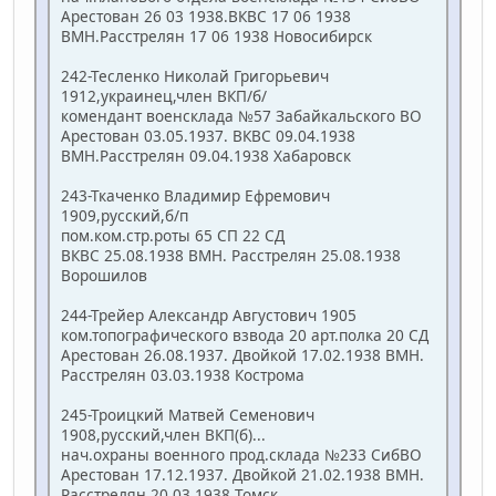
Арестован 26 03 1938.ВКВС 17 06 1938
ВМН.Расстрелян 17 06 1938 Новосибирск
242-Тесленко Николай Григорьевич
1912,украинец,член ВКП/б/
комендант военсклада №57 Забайкальского ВО
Арестован 03.05.1937. ВКВС 09.04.1938
ВМН.Расстрелян 09.04.1938 Хабаровск
243-Ткаченко Владимир Ефремович
1909,русский,б/п
пом.ком.стр.роты 65 СП 22 СД
ВКВС 25.08.1938 ВМН. Расстрелян 25.08.1938
Ворошилов
244-Трейер Александр Августович 1905
ком.топографического взвода 20 арт.полка 20 СД
Арестован 26.08.1937. Двойкой 17.02.1938 ВМН.
Расстрелян 03.03.1938 Кострома
245-Троицкий Матвей Семенович
1908,русский,член ВКП(б)...
нач.охраны военного прод.склада №233 СибВО
Арестован 17.12.1937. Двойкой 21.02.1938 ВМН.
Расстрелян 20.03.1938 Томск