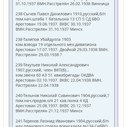
31.10.1937 ВМН.Расстрелян 26.02.1938 Винница
238-Сычев Павел Данилович 1910,русский,б/п
пом.нач.штаба 1 батальона 13 СП 5 СД БВО
Арестован 19.06.1937. ВКВС 30.10.1937
ВМН.Расстрелян 31.10.1937 Минск
238-Талипов Убайдулла 1903
ком.взвода 19 отдельного мех.дивизиона
Арестован 17.07.1937. Двойкой 29.03.1938 ВМН.
Расстрелян 29.03.1938 ?
239-Текутьев Николай Александрович
1907,русский, член ВКП(б)...
ком.звена 60 АЭ 51 авиабригады ОКДВА
Арестован 02.10.1937. ВКВС 22.04.1938 ВМН.
Расттрелян 22.04.1938
240-Тельнов Николай Савинович 1904,русский,?
пом.нач.продов.о/я 21 кав.полка 4 КД
Арестован 25.08.1937. ВКВС 20.12.1937
ВМН.Расстрелян 21.12.1937 Минск
241-Терехов Леонид Иванович 1904,русский,б/п
нач.планового отдела военсклада №134 СибВО