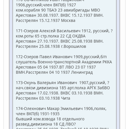
1906,русский,член ВКП(б) 1927
ком.корабля 90 ТБАЭ 23 авиабригады МВО
Арестован 30.08.1937. ВКВС 15.12.1937 ВМН.
Расстрелян 15.12.1937 Москва
171-Озеров Алексей Васильевич 1912, русский, ?
ком.роты 65 стр.полка 22 СД ОКДВА
Арестован 27.10.1937. ВКВС 25.08.1938 ВМН.
Расстрелян 25.08.1938 г.Ворошилов
172-Озеров Павел Иванович 1909,русский,б/п
слушатель Военно-транспортной Академии РККА
Арестован 05 04 1937.ВТ ЛВО 23 07 1937
ВМН.Расстрелян 04 10 1937 Ленинград
173-Окунь Валерьян Иванович 1907,русский, ?
нач.связи дивизиона 185 арт.полка АРГК ЗабВО
Арестован 17.02.1938. ВКВС 03.10.1938 ВМН.
Расстрелян 03.10.1938 Чита
174-Олехнович Макар Эмильевич 1906,поляк,
член ВКП(б) 1931-1935
бывший ком.взвода 18 отдельного
развед.дивизиона 18 СД ЛВО?