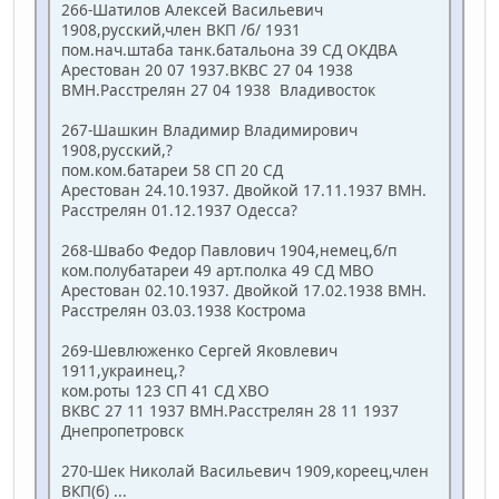
266-Шатилов Алексей Васильевич
1908,русский,член ВКП /б/ 1931
пом.нач.штаба танк.батальона 39 СД ОКДВА
Арестован 20 07 1937.ВКВС 27 04 1938
ВМН.Расстрелян 27 04 1938 Владивосток
267-Шашкин Владимир Владимирович
1908,русский,?
пом.ком.батареи 58 СП 20 СД
Арестован 24.10.1937. Двойкой 17.11.1937 ВМН.
Расстрелян 01.12.1937 Одесса?
268-Швабо Федор Павлович 1904,немец,б/п
ком.полубатареи 49 арт.полка 49 СД МВО
Арестован 02.10.1937. Двойкой 17.02.1938 ВМН.
Расстрелян 03.03.1938 Кострома
269-Шевлюженко Сергей Яковлевич
1911,украинец,?
ком.роты 123 СП 41 СД ХВО
ВКВС 27 11 1937 ВМН.Расстрелян 28 11 1937
Днепропетровск
270-Шек Николай Васильевич 1909,кореец,член
ВКП(б) ...