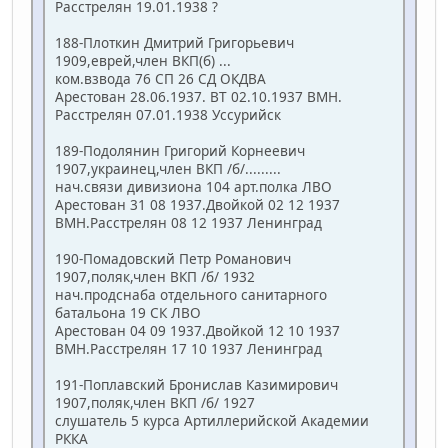
Расстрелян 19.01.1938 ?
188-Плоткин Дмитрий Григорьевич
1909,еврей,член ВКП(б) ...
ком.взвода 76 СП 26 СД ОКДВА
Арестован 28.06.1937. ВТ 02.10.1937 ВМН.
Расстрелян 07.01.1938 Уссурийск
189-Подолянин Григорий Корнеевич
1907,украинец,член ВКП /б/.........
нач.связи дивизиона 104 арт.полка ЛВО
Арестован 31 08 1937.Двойкой 02 12 1937
ВМН.Расстрелян 08 12 1937 Ленинград
190-Помадовский Петр Романович
1907,поляк,член ВКП /б/ 1932
нач.продснаба отдельного санитарного
батальона 19 СК ЛВО
Арестован 04 09 1937.Двойкой 12 10 1937
ВМН.Расстрелян 17 10 1937 Ленинград
191-Поплавский Бронислав Казимирович
1907,поляк,член ВКП /б/ 1927
слушатель 5 курса Артиллерийской Академии
РККА