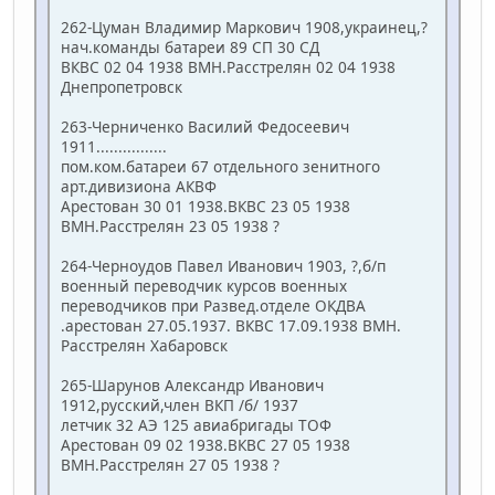
262-Цуман Владимир Маркович 1908,украинец,?
нач.команды батареи 89 СП 30 СД
ВКВС 02 04 1938 ВМН.Расстрелян 02 04 1938
Днепропетровск
263-Черниченко Василий Федосеевич
1911................
пом.ком.батареи 67 отдельного зенитного
арт.дивизиона АКВФ
Арестован 30 01 1938.ВКВС 23 05 1938
ВМН.Расстрелян 23 05 1938 ?
264-Черноудов Павел Иванович 1903, ?,б/п
военный переводчик курсов военных
переводчиков при Развед.отделе ОКДВА
.арестован 27.05.1937. ВКВС 17.09.1938 ВМН.
Расстрелян Хабаровск
265-Шарунов Александр Иванович
1912,русский,член ВКП /б/ 1937
летчик 32 АЭ 125 авиабригады ТОФ
Арестован 09 02 1938.ВКВС 27 05 1938
ВМН.Расстрелян 27 05 1938 ?