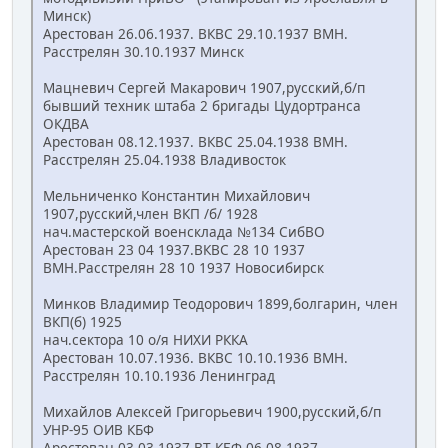
Минск)
Арестован 26.06.1937. ВКВС 29.10.1937 ВМН.
Расстрелян 30.10.1937 Минск
Мацневич Сергей Макарович 1907,русский,б/п
бывший техник штаба 2 бригады Цудортранса
ОКДВА
Арестован 08.12.1937. ВКВС 25.04.1938 ВМН.
Расстрелян 25.04.1938 Владивосток
Мельниченко Константин Михайлович
1907,русский,член ВКП /б/ 1928
нач.мастерской военсклада №134 СибВО
Арестован 23 04 1937.ВКВС 28 10 1937
ВМН.Расстрелян 28 10 1937 Новосибирск
Минков Владимир Теодорович 1899,болгарин, член
ВКП(б) 1925
нач.сектора 10 о/я НИХИ РККА
Арестован 10.07.1936. ВКВС 10.10.1936 ВМН.
Расстрелян 10.10.1936 Ленинград
Михайлов Алексей Григорьевич 1900,русский,б/п
УНР-95 ОИВ КБФ
Арестован 03 03 1937.ВТ КБФ 06 08 1937