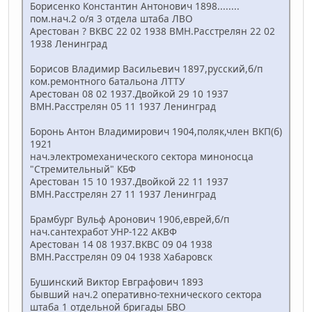
Борисенко Константин Антонович 1898........
пом.нач.2 о/я 3 отдела штаба ЛВО
Арестован ? ВКВС 22 02 1938 ВМН.Расстрелян 22 02
1938 Ленинград
Борисов Владимир Васильевич 1897,русский,б/п
ком.ремонтного батальона ЛТТУ
Арестован 08 02 1937.Двойкой 29 10 1937
ВМН.Расстрелян 05 11 1937 Ленинград
Боронь Антон Владимирович 1904,поляк,член ВКП(б)
1921
нач.электромеханического сектора миноносца
"Стремительный" КБФ
Арестован 15 10 1937.Двойкой 22 11 1937
ВМН.Расстрелян 27 11 1937 Ленинград
Брамбург Вульф Аронович 1906,еврей,б/п
нач.сантехработ УНР-122 АКВФ
Арестован 14 08 1937.ВКВС 09 04 1938
ВМН.Расстрелян 09 04 1938 Хабаровск
Бушинский Виктор Евграфович 1893
бывший нач.2 оперативно-технического сектора
штаба 1 отдельной бригады БВО