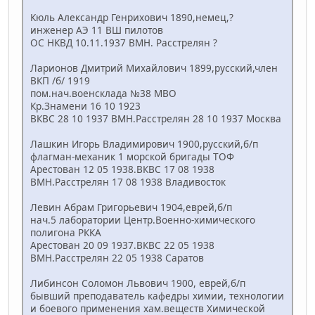
Кюль Александр Генрихович 1890,немец,?
инженер АЭ 11 ВШ пилотов
ОС НКВД 10.11.1937 ВМН. Расстрелян ?
Ларионов Дмитрий Михайлович 1899,русский,член
ВКП /б/ 1919
пом.нач.военсклада №38 МВО
Кр.Знамени 16 10 1923
ВКВС 28 10 1937 ВМН.Расстрелян 28 10 1937 Москва
Лашкин Игорь Владимирович 1900,русский,б/п
флагман-механик 1 морской бригады ТОФ
Арестован 12 05 1938.ВКВС 17 08 1938
ВМН.Расстрелян 17 08 1938 Владивосток
Левин Абрам Григорьевич 1904,еврей,б/п
нач.5 лаборатории Центр.Военно-химического
полигона РККА
Арестован 20 09 1937.ВКВС 22 05 1938
ВМН.Расстрелян 22 05 1938 Саратов
Либинсон Соломон Львович 1900, еврей,б/п
бывший преподаватель кафедры химии, технологии
и боевого применения хам.веществ Химической