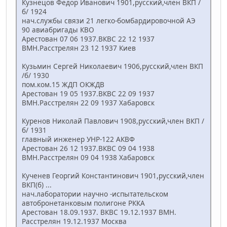
Кузнецов Федор Иванович 1901,русский,член ВКП /
б/ 1924
нач.службы связи 21 легко-бомбардировочной АЭ
90 авиабригады КВО
Арестован 07 06 1937.ВКВС 22 12 1937
ВМН.Расстрелян 23 12 1937 Киев
Кузьмин Сергей Николаевич 1906,русский,член ВКП
/б/ 1930
пом.ком.15 ЖДП ОКЖДВ
Арестован 19 05 1937.ВКВС 22 09 1937
ВМН.Расстрелян 22 09 1937 Хабаровск
Куренов Николай Павлович 1908,русский,член ВКП /
б/ 1931
главный инженер УНР-122 АКВФ
Арестован 26 12 1937.ВКВС 09 04 1938
ВМН.Расстрелян 09 04 1938 Хабаровск
Кученев Георгий Константинович 1901,русский,член
ВКП(б) ...
нач.лаборатории научно -испытательском
автобронетанковым полигоне РККА
Арестован 18.09.1937. ВКВС 19.12.1937 ВМН.
Расстрелян 19.12.1937 Москва