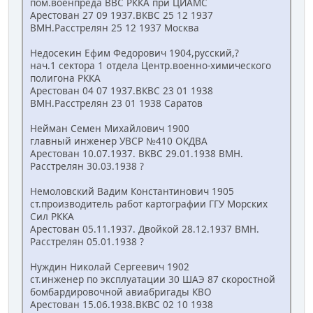
пом.военпреда ВВС РККА при ЦИАМС
Арестован 27 09 1937.ВКВС 25 12 1937
ВМН.Расстрелян 25 12 1937 Москва
Недосекин Ефим Федорович 1904,русский,?
нач.1 сектора 1 отдела Центр.военно-химического
полигона РККА
Арестован 04 07 1937.ВКВС 23 01 1938
ВМН.Расстрелян 23 01 1938 Саратов
Нейман Семен Михайлович 1900
главный инженер УВСР №410 ОКДВА
Арестован 10.07.1937. ВКВС 29.01.1938 ВМН.
Расстрелян 30.03.1938 ?
Немоловский Вадим Константинович 1905
ст.производитель работ картографии ГГУ Морских
Сил РККА
Арестован 05.11.1937. Двойкой 28.12.1937 ВМН.
Расстрелян 05.01.1938 ?
Нуждин Николай Сергеевич 1902
ст.инженер по эксплуатации 30 ШАЭ 87 скоростной
бомбардировочной авиабригады КВО
Арестован 15.06.1938.ВКВС 02 10 1938