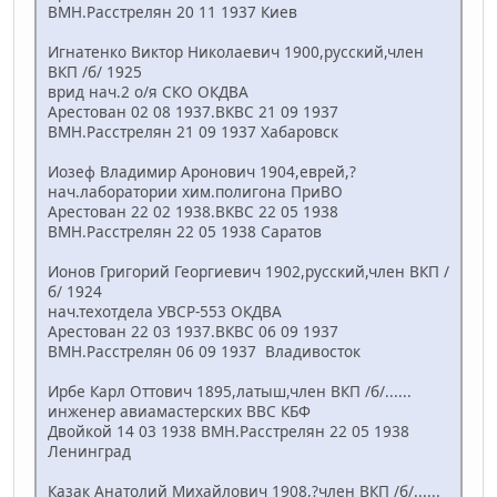
ВМН.Расстрелян 20 11 1937 Киев
Игнатенко Виктор Николаевич 1900,русский,член
ВКП /б/ 1925
врид нач.2 о/я СКО ОКДВА
Арестован 02 08 1937.ВКВС 21 09 1937
ВМН.Расстрелян 21 09 1937 Хабаровск
Иозеф Владимир Аронович 1904,еврей,?
нач.лаборатории хим.полигона ПриВО
Арестован 22 02 1938.ВКВС 22 05 1938
ВМН.Расстрелян 22 05 1938 Саратов
Ионов Григорий Георгиевич 1902,русский,член ВКП /
б/ 1924
нач.техотдела УВСР-553 ОКДВА
Арестован 22 03 1937.ВКВС 06 09 1937
ВМН.Расстрелян 06 09 1937 Владивосток
Ирбе Карл Оттович 1895,латыш,член ВКП /б/......
инженер авиамастерских ВВС КБФ
Двойкой 14 03 1938 ВМН.Расстрелян 22 05 1938
Ленинград
Казак Анатолий Михайлович 1908,?член ВКП /б/......