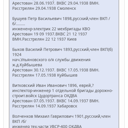
Арестован 28.06.1937. ВКВС 29.04.1938 ВМН.
Расстрелян 29.04.1938 Смоленск
Бушуев Петр Васильевич 1898,русский,член ВКП /
б/........
инжененр-электрик 22 мехбригады КВО
Арестован 19 09 1937.ВКВС 21 12 1937
ВМН.Расстрелян 22 12 1937 Киев
Быков Василий Петрович 1893,русский,член ВКП(б)
1924
нач.Ульяновского о/я службы движения
ж.д.Куйбышева
Арестован 30.12.1937. ВКВС 17.05.1938 ВМН.
Расстрелян 17.05.1938 Куйбышев
Витковский Иван Иванович 1896, еврей,?
инспектор-инженер 1 отдельной бригады дорожно-
строит.войск Цудортранса ОКДВА
Арестован 07.05.1937. ВКВС 14.09.1937 ВМН.
Расстрелян 14.09.1937 Хабаровск
Волченков Михаил Гаврилович 1901,русский,член
ВКП /б/
инженер тех.части УВСР-400 ОКДВА