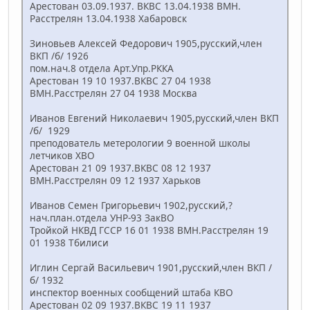
Арестован 03.09.1937. ВКВС 13.04.1938 ВМН.
Расстрелян 13.04.1938 Хабаровск
Зиновьев Алексей Федорович 1905,русский,член
ВКП /б/ 1926
пом.нач.8 отдела Арт.Упр.РККА
Арестован 19 10 1937.ВКВС 27 04 1938
ВМН.Расстрелян 27 04 1938 Москва
Иванов Евгений Николаевич 1905,русский,член ВКП
/б/ 1929
преподователь метерологии 9 военной школы
летчиков ХВО
Арестован 21 09 1937.ВКВС 08 12 1937
ВМН.Расстрелян 09 12 1937 Харьков
Иванов Семен Григорьевич 1902,русский,?
нач.план.отдела УНР-93 ЗакВО
Тройкой НКВД ГССР 16 01 1938 ВМН.Расстрелян 19
01 1938 Тбилиси
Иглин Сергай Васильевич 1901,русский,член ВКП /
б/ 1932
инспектор военных сообщений штаба КВО
Арестован 02 09 1937.ВКВС 19 11 1937