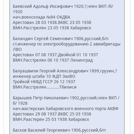
Баевский Адольф Иосифович 1920,?,член ВКП /б/
1920
нач.военсклада №84 ОКДВА
Арестован 28 03 1938.ВКВС 23 05 1938
ВМН.Расстрелян 23 05 1938 Хабаровск
Баландин Сергей Семенович 1906,русский,б/п
ст.инженер по электрооборудованию 2 авиабригады
ЛВО
Арестован 07 08 1937.Двойкой 01 10 1937
ВМН.Расстрелян 06 10 1937 Ленинград
Балуашвили Георгий Александрович 1899,грузин,?
инженер штаба 10 ЖДП ЗакВО
Тройкой НКВД ГССР 26 12 1937
ВМН.Расстрелян...........Тбилиси
Барышев Петр Николаевич 1902,русский,член ВКП /
б/ 1928
нач.мастерских Хабаровского военного порта АКВФ
Арестован 29 08 1937.ВКВС 25 03 1938
ВМН.Раастерян 25 03 1938 Хабаровск
Басков Василий Георгиевич 1906,русский,б/п