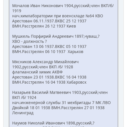
Мочалов Иван Никонович 1904,русский,член ВКП/б/
1919
нач.химлаборатории при военскладе №64 КВО
Арестован 06.11.1937.ВКВС 25 12 1937
ВМН.Расстрелян 26 12 1937 Киев
Мушкель Порфирий Андреевич 1897,чуваш,?
ХВО - должность ?
Арестован 13 06 1937.ВКВС 05 10 1937
ВМН.Расстрелян 06 10 1937 Харьков
Мясников Александр Михайлович
1902,русский,член ВКП /б/ 1928
флагманский химик АКВФ
Арестован 23 01 1938.ВКВС 16 04 1938
ВМН.Расстрелян 16 04 1938 Хабаровск
Назарьев Василий Матвеевич 1903,русский,член
ВКП /б/ 1924
нач.инженерной службы 31 мехбригады 7 МК ЛВО
Двойкой 18 01 1938 ВМН.Расстрелян 27 01 1938
Ленинград
Наумов Николай Иванович 1898,русский,?