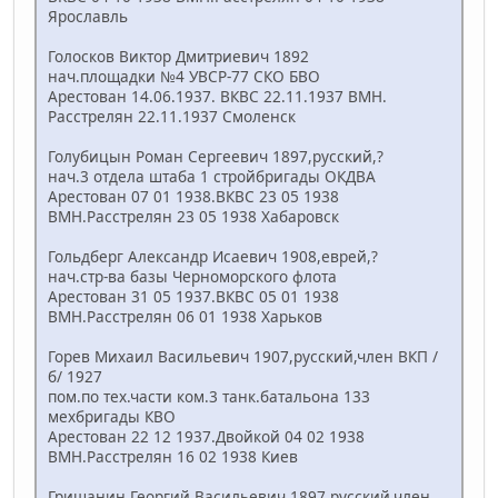
Ярославль
Голосков Виктор Дмитриевич 1892
нач.площадки №4 УВСР-77 СКО БВО
Арестован 14.06.1937. ВКВС 22.11.1937 ВМН.
Расстрелян 22.11.1937 Смоленск
Голубицын Роман Сергеевич 1897,русский,?
нач.3 отдела штаба 1 стройбригады ОКДВА
Арестован 07 01 1938.ВКВС 23 05 1938
ВМН.Расстрелян 23 05 1938 Хабаровск
Гольдберг Александр Исаевич 1908,еврей,?
нач.стр-ва базы Черноморского флота
Арестован 31 05 1937.ВКВС 05 01 1938
ВМН.Расстрелян 06 01 1938 Харьков
Горев Михаил Васильевич 1907,русский,член ВКП /
б/ 1927
пом.по тех.части ком.3 танк.батальона 133
мехбригады КВО
Арестован 22 12 1937.Двойкой 04 02 1938
ВМН.Расстрелян 16 02 1938 Киев
Гришанин Георгий Васильевич 1897,русский,член