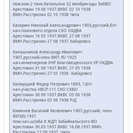
пом.ком.2 танк.батальона 32 мехбригады ЗабВО
Арестован 19 06 1937.ВКВС 02 10 1938
ВМН.Расстрелян 02 10 1938 Чита
Казарин Николай Александрович 1903,русский,б/п
нач.планового отдела СКО ОКДВА
Арестован 16 05 1937.ВКВС 27 08 1937
ВМН.Расстрелян 27 08 1937 Хабаровск
Калашников Александр Иванович
1907,русский,член ВКП /б/ 1925
нач.инженернов УНР Благовещенского УР ОКДВА
Арестован 31 08 1937.ВКВС 27 05 1938
ВМН.Расстрелян 27 05 1938 Хабаровск
Калмуцкий Федор Петрович 1893, ?,б/п
нач.участка УВСР-111 СКО СКВО
Арестован 30 09 1937.ВКВС 05 06 1938
ВМН.Расстрелян 05 06 1938 Р/Д
Каменев Василий Яковлевич 1907,русский, член
ВКП(б) 1931
пом.нач.штаба 8 ЖДП Забайкальского ВО
Арестован 30.05.1937.ВКВС 16.08.1937 ВМН.
Расстрелян 17.08.1937 Чита