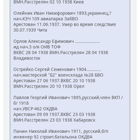
ВМН.Расстрелян 02 10 1938 Киев
Олейник Иван Никифорович 1893,украинец,?
нач.КЭЧ 109 авиапарка ЗабВО
Арестован 11.06.1937. Умер во время следствия
30.07.1939 Чита
Орлов Александр Ефимович ....................
ид нач.3 о/я ОИВ ТОФ
ВКВС 28 04 1938 ВМН.Расстрелян 28 04 1938
Владивосток
Острейко Сергей Семенович 1904............
нач.мастерской "Б2" военсклада №28 БВО
Арестован 27 06 1937.ВКВС 20 10 1938
ВМН.Расстрелян 20 10 1938 Орел
Павлов Георгий Иванович 1895,русский,член ВКП /
б/ 1918
нач.УВСР-462 ОКДВА
Арестован 09 09 1937.ВКВС 23 03 1938
ВМН.Расстрелян 23 03 1938 Хабаровск
Панин Николай Иванович 1911, русский,б/п
инженер 92 строит.батальона ОКДВА