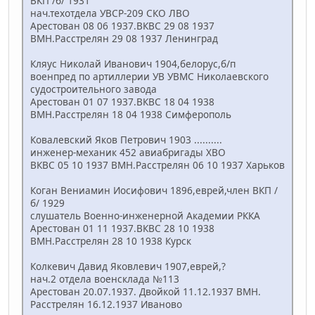
ВКП /б/ 1931
нач.техотдела УВСР-209 СКО ЛВО
Арестован 08 06 1937.ВКВС 29 08 1937
ВМН.Расстрелян 29 08 1937 Ленинград
Кляус Николай Иванович 1904,белорус,б/п
военпред по артиллерии УВ УВМС Николаевского
судостроительного завода
Арестован 01 07 1937.ВКВС 18 04 1938
ВМН.Расстрелян 18 04 1938 Симферополь
Ковалевский Яков Петрович 1903 ..........
инженер-механик 452 авиабригады ХВО
ВКВС 05 10 1937 ВМН.Расстрелян 06 10 1937 Харьков
Коган Вениамин Иосифович 1896,еврей,член ВКП /
б/ 1929
слушатель Военно-инженерной Академии РККА
Арестован 01 11 1937.ВКВС 28 10 1938
ВМН.Расстрелян 28 10 1938 Курск
Колкевич Давид Яковлевич 1907,еврей,?
нач.2 отдела военсклада №113
Арестован 20.07.1937. Двойкой 11.12.1937 ВМН.
Расстрелян 16.12.1937 Иваново