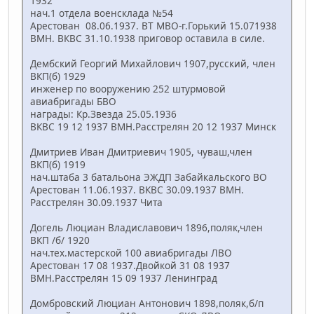
1932
нач.1 отдела военсклада №54
Арестован 08.06.1937. ВТ МВО-г.Горький 15.071938
ВМН. ВКВС 31.10.1938 приговор оставила в силе.
Дембский Георгий Михайлович 1907,русский, член
ВКП(б) 1929
инженер по вооружению 252 штурмовой
авиабригады БВО
награды: Кр.Звезда 25.05.1936
ВКВС 19 12 1937 ВМН.Расстрелян 20 12 1937 Минск
Дмитриев Иван Дмитриевич 1905, чуваш,член
ВКП(б) 1919
нач.штаба 3 батальона ЭЖДП Забайкальского ВО
Арестован 11.06.1937. ВКВС 30.09.1937 ВМН.
Расстрелян 30.09.1937 Чита
Догель Люциан Владиславович 1896,поляк,член
ВКП /б/ 1920
нач.тех.мастерской 100 авиабригады ЛВО
Арестован 17 08 1937.Двойкой 31 08 1937
ВМН.Расстрелян 15 09 1937 Ленинград
Домбровский Люциан Антонович 1898,поляк,б/п