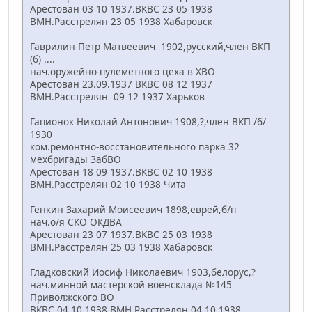
Арестован 03 10 1937.ВКВС 23 05 1938
ВМН.Расстрелян 23 05 1938 Хабаровск
Гаврилин Петр Матвеевич 1902,русский,член ВКП
(б) ....
нач.оружейно-пулеметного цеха в ХВО
Арестован 23.09.1937 ВКВС 08 12 1937
ВМН.Расстрелян 09 12 1937 Харьков
Гапионок Николай Антонович 1908,?,член ВКП /б/
1930
ком.ремонтно-восстановительного парка 32
мехбригады ЗабВО
Арестован 18 09 1937.ВКВС 02 10 1938
ВМН.Расстрелян 02 10 1938 Чита
Генкин Захарий Моисеевич 1898,еврей,б/п
нач.о/я СКО ОКДВА
Арестован 23 07 1937.ВКВС 25 03 1938
ВМН.Расстрелян 25 03 1938 Хабаровск
Гладковский Иосиф Николаевич 1903,белорус,?
нач.минной мастерской военсклада №145
Приволжского ВО
ВКВС 04 10 1938 ВМН.Расстрелян 04 10 1938