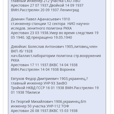
главный инженер 212 участка СКО ЛВО
Арестован 27 07 1937.Двойкой 14 09 1937
ВМН.Расстрелян 20 09 1937 Ленинград
Домнин Павел Афанасьевич 1910
ст.инженер станции 12 сектора НИО научно-
иследов. зенитного полигона РККА
Арестован 23 03 1938.Умер во время следствия 19
05 1940. УД прекращено 19.05.1940
Дэвэйкис Болеслав Антонович 1905,литовец,член
ВКП /б/ 1928
нач.баллист.лаборатории полигона стр.вооружения
РККА
Арестован 17 11 1937.ВКВС 14 04 1938
ВМН.Расстрелян 14 04 1938 Воронеж
Евтухов Федор Дмитриевич 1903,украинец,?
главный инженер УНР-93 ЗакВО
Тройкой НКВД ГССР 16 01 1938 ВМН.Расстрелян 19
01 1938 Тбилиси
Ен Георгий Михайлович 1906,украинец,б/п
инженер 50 участка УНР-112 ТОФ
Арестован 26 08 1937.ВКВС 15 03 1938