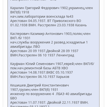
Каралин Григорий Федорович 1902,украинец,член
ВКП(б) 1918
нач.хим.лаборатории военсклада №43
Арестован 04.05.1937. ВТ Приволжского ВО
01.02.1938 ВМН. Расстрелян 23.03.1938 Казань
Касперович Казимир Антонович 1903,поляк,член
ВКП /б/ 1931
нач.службы вооружения 2 развед.эскадрильи 1
авиабригады ЛВО
Арестован 20 09 1937.Двойкой 28 09 1937
ВМН.Расстрелян 06 10 1937 Ленинград
Кауфман Юлий Семенович 1907,еврей,член ВКП/б/
пом.нач.ремонтной базы АБТВ ХВО
Арестован 14.08.1937.ВКВС 05.10.1937
ВМН.Расстрелян 06.10.1937 Харьков
Кешишев Дмитрий Константинович
1907,грузин,член ВКП(б) 1931
инженер по вооружению 4 ЛБАЭ 40 авиабригады
БВО
Арестован 11.07.1937. Двойкой 22.11.1937 ВМН.
Расстрелян 03.12.1937 ?