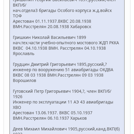
ВКП/б/
нач.отдела3 бригады Особого корпуса ж.д.войск
ТОФ
Арестован 01.11.1937.ВКВС 20.08.1938
ВМН.Расстрелян 20.08.1938 Хабаровск
Гришкин Николай Васильевич 1899
нач.тех.части учебно-опытного мостового ЖДП РККА
ВКВС 04.10.1938 ВМН. Расстрелян 04.10.1938
Ярославль
Грудцин Дмитрий Григорьевич 1895,русский,?
инженер по вооружению 51 авиабригады ОКДВА
ВКВС 08 03 1938 ВМН.Расстрелян 09 03 1938
Ворошилов
Гутовский Петр Григорьевич 1904,?, член ВКП/б/
1926
Инженер по эксплуатации 11 АЭ 43 авиабригады
ХВО
Арестован 13.06.1937. ВКВС 05.10.1937
ВМН.Расстрелян 06.10.1937 Харьков
Деев Михаил Михайлович 1905,русский,канд.ВКП(б)