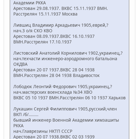
Академии РККА
Арестован 29.08.1937. ВКВС 15.11.1937 ВМН.
Расстрелян 15.11.1937 Москва
Лившиц Владимир Аркадьевич 1905,еврей,?
нач.3 о/я СКО КВО
Арестован 08.09.1937.ВКВС 16.10.1937
ВМН.Расстрелян 17.10.1937
Листовский Анатолий Корнилович 1902,украинец,?
нач.техчасти инженеро-аэродромного батальона
ОКДВА
Арестован 20 07 1937.ВКВС 28 04 1938
ВМН.Расстрелян 28 04 1938 Владивосток
Лободюк Леонтий Федорович 1905,украинец,?
нач.мастерских военсклада №34 ХВО
ВКВС 05 10 1937 ВМН.Расстрелян 06 10 1937 Харьков
Лукашин Сергей Филиппович 1905,русский,член
ВКП /б/........
бывший инженер Военной Академии химзашиты
РККА
нач.Главрезины НКТП СССР
Арестован 20 07 1938.ВКВС 02 03 1939