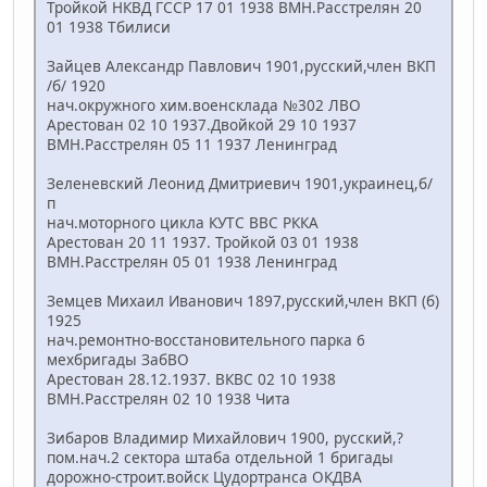
Тройкой НКВД ГССР 17 01 1938 ВМН.Расстрелян 20
01 1938 Тбилиси
Зайцев Александр Павлович 1901,русский,член ВКП
/б/ 1920
нач.окружного хим.военсклада №302 ЛВО
Арестован 02 10 1937.Двойкой 29 10 1937
ВМН.Расстрелян 05 11 1937 Ленинград
Зеленевский Леонид Дмитриевич 1901,украинец,б/
п
нач.моторного цикла КУТС ВВС РККА
Арестован 20 11 1937. Тройкой 03 01 1938
ВМН.Расстрелян 05 01 1938 Ленинград
Земцев Михаил Иванович 1897,русский,член ВКП (б)
1925
нач.ремонтно-восстановительного парка 6
мехбригады ЗабВО
Арестован 28.12.1937. ВКВС 02 10 1938
ВМН.Расстрелян 02 10 1938 Чита
Зибаров Владимир Михайлович 1900, русский,?
пом.нач.2 сектора штаба отдельной 1 бригады
дорожно-строит.войск Цудортранса ОКДВА