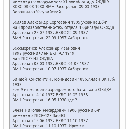
инженер по вооружению 51 авиабригады ОКДВА
ВКВС 08 03 1938 ВМН.Расстрелян 09 03 1938
Ворошилов-Уссурийский
Беляев Александр Сергеевич 1905,украинец,б/п
нач.производственно-тех. отдела 4 бригады ОКЖДВ
Арестован 27 07 1937.ВКВС 22 09 1937
ВМН.Расстрелян 22 09 1937 Хабаровск
Бессмертнов Александр Иванович
1898,русский,член ВКП /б/ 1919
нач.УВСР-443 ОКДВА
Арестован 08 03 1937.ВКВС 01 07 1937
ВМН.Расстрелян 10 07 1937 Хабаровск
Биндей Константин Леонидович 1896,?,член ВКП /б/
1932
ком.9 инженерно-аэродромного батальона ОКДВА
Арестован 14 10 1937.ВКВС 16 05 1938
ВМН.Расстрелян 16 05 1938 где ?
Блезе Николай Рихардович 1900,русский,б/п
инжененр УВСР-427 ЗабВО
Арестован 15 06 1937.ВКВС 11 10 1937
ВМН.Расстрелян 11 10 1937 Иркутск