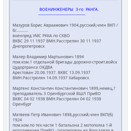
ВОЕНИНЖЕНЕРЫ 3-го РАНГА.
----------------------------------------
Мазуров Борис Авраамович 1904,русский,член ВКП /
б/..........
военпред УМС РККА по СКВО
ВКВС 29 11 1937 ВМН.Расстрелян 30 11 1937
Днепропетровск
Малер Владимир Мартынович 1894
пом.ком.1 отдельной бригады дорожно-строит.войск
Цудортранса ОКДВА
Арестован 20.06.1937. ВКВС 13.09.1937
ВМН.Расстрелян 14.09.1937 Хабаровск
Мартенс Константин Константинович 1899,немец,?
преподаватель 3 Оренбургской ВШЛ ПриВО
ВКВС 04 02 1938 ВМН.Расстрелян 04 02 1938
Оренбург
Матвеев Петр Иванович 1898,русский,член ВКП(б)
1924
пом.ком.по тех.части 1 батальона 2 мотополка 1-й
мотодивизии ПриВО - (этапирован из Ярославля в