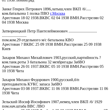
01 1938 Ленинград
Занке Генрих Петрович 1896,латыш,член ВКП /б/.....
ком.батальона 1 полка ПВО
г.Москва
Арестован 18 02 1938.ВКВС 02 04 1938 ВМН.Расстрелян 02
04 1938 Москва
Затворницкий Петр Пантелеймонович .............................
.........................
пом.ком.29 отдельного м/с батальона КВО
Арестован ? ВКВС 25 09 1938 ВМН.Расстрелян 25 09 1938
Киев
Захаров Михаил Михайлович 1903,русский,партийность ?
ком.танк.роты 3 батальона 32 мехбригады ЗабВО
Арестован 26 01 1937.ВКВС 05 10 1938 ВМН.Расстрелян 05
10 1938 Чита
Захаров Михаил Федорович 1900,русский,б/п
преподаватель КУКС запаса ЗабВО
Арестован 03 08 1937.ВКВС 11 06 1938 ВМН.Расстрелян 11 06
1938 Чита
Зельский Иосиф Иосифович 1907,немец,член ВКП /б/ 1929
пом.нач.штаба ВВС ЛВО