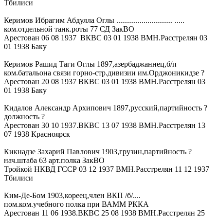
Тбилиси
Керимов Ибрагим Абдулла Оглы ............................. .....
ком.отдельной танк.роты 77 СД ЗакВО
Арестован 06 08 1937 ВКВС 03 01 1938 ВМН.Расстрелян 03
01 1938 Баку
Керимов Рашид Таги Оглы 1897,азербаджаннец,б/п
ком.батальона связи горно-стр.дивизии им.Орджоникидзе ?
Арестован 20 08 1937 ВКВС 03 01 1938 ВМН.Расстрелян 03
01 1938 Баку
Кидалов Александр Архипович 1897,русский,партийность ?
должность ?
Арестован 30 10 1937.ВКВС 13 07 1938 ВМН.Расстрелян 13
07 1938 Красноярск
Кикнадзе Захарий Павлович 1903,грузин,партийность ?
нач.штаба 63 арт.полка ЗакВО
Тройкой НКВД ГССР 03 12 1937 ВМН.Расстрелян 11 12 1937
Тбилиси
Ким-Де-Бом 1903,кореец,член ВКП /б/....
пом.ком.учебного полка при ВАММ РККА
Арестован 11 06 1938.ВКВС 25 08 1938 ВМН.Расстрелян 25