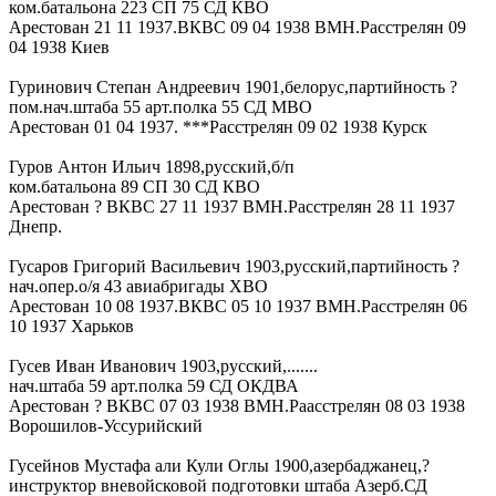
ком.батальона 223 СП 75 СД КВО
Арестован 21 11 1937.ВКВС 09 04 1938 ВМН.Расстрелян 09
04 1938 Киев
Гуринович Степан Андреевич 1901,белорус,партийность ?
пом.нач.штаба 55 арт.полка 55 СД МВО
Арестован 01 04 1937. ***Расстрелян 09 02 1938 Курск
Гуров Антон Ильич 1898,русский,б/п
ком.батальона 89 СП 30 СД КВО
Арестован ? ВКВС 27 11 1937 ВМН.Расстрелян 28 11 1937
Днепр.
Гусаров Григорий Васильевич 1903,русский,партийность ?
нач.опер.о/я 43 авиабригады ХВО
Арестован 10 08 1937.ВКВС 05 10 1937 ВМН.Расстрелян 06
10 1937 Харьков
Гусев Иван Иванович 1903,русский,.......
нач.штаба 59 арт.полка 59 СД ОКДВА
Арестован ? ВКВС 07 03 1938 ВМН.Раасстрелян 08 03 1938
Ворошилов-Уссурийский
Гусейнов Мустафа али Кули Оглы 1900,азербаджанец,?
инструктор вневойсковой подготовки штаба Азерб.СД