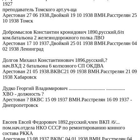
1927
преподаватель Томского арт.уч-ща
Арестован 27 06 1938.Двойкой 19 10 1938 ВМН.Расстрелян 25
10 1938 Томск
Добромыслов Константин кронидович 1890,русский,б/п
ком.батальона 2 железнодорожного полка ЛВО
Арестован 17 10 1937.Двойкой 25 01 1938 ВМН.Расстрелян 04
02 1938 Ленинград
Долгов Михаил Константинович 1896,русский,?
нач.ВХД 2 батальона 6 колхозного СП ОКДВА
Арестован 21 05 1938.ВКВС21 09 1938 ВМН.Расстрелян 21 09
1938 Хабаровск
Дудко Георгий Владимирович ............................. ...............
ХВО - должность ?
Арестован ? ВКВС 15 09 1937 ВМН.Расстрелян 16 09 1937 -
Днепропетровск
Евсеев Евсей Федорович 1892,русский,член ВКП /б/...
пом.нач.отдела НКО СССР по ремонтированию конного
состава РККА
Арестован 13 08 1937.ВКВС 04 01 1938 ВМН.Расстрелян 04