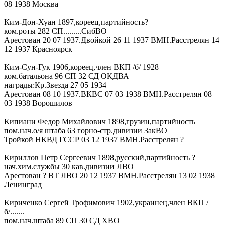
08 1938 Москва
Ким-Дон-Хуан 1897,кореец,партийность?
ком.роты 282 СП.........СибВО
Арестован 20 07 1937.Двойкой 26 11 1937 ВМН.Расстрелян 14
12 1937 Красноярск
Ким-Сун-Гук 1906,кореец,член ВКП /б/ 1928
ком.батальона 96 СП 32 СД ОКДВА
награды:Кр.Звезда 27 05 1934
Арестован 08 10 1937.ВКВС 07 03 1938 ВМН.Расстрелян 08
03 1938 Ворошилов
Кипиани Федор Михайлович 1898,грузин,партийность
пом.нач.о/я штаба 63 горно-стр.дивизии ЗакВО
Тройкой НКВД ГССР 03 12 1937 ВМН.Расстрелян ?
Кириллов Петр Сергеевич 1898,русский,партийность ?
нач.хим.службы 30 кав.дивизии ЛВО
Арестован ? ВТ ЛВО 20 12 1937 ВМН.Расстрелян 13 02 1938
Ленинград
Кириченко Сергей Трофимович 1902,украинец,член ВКП /
б/.......
пом.нач.штаба 89 СП 30 СД ХВО