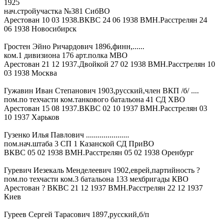
1925
нач.стройучастка №381 СибВО
Арестован 10 03 1938.ВКВС 24 06 1938 ВМН.Расстрелян 24
06 1938 Новосибирск
Гростен Эйно Ричардович 1896,финн,......
ком.1 дивизиона 176 арт.полка МВО
Арестован 21 12 1937.Двойкой 27 02 1938 ВМН.Расстрелян 10
03 1938 Москва
Гужавин Иван Степанович 1903,русский,член ВКП /б/ ....
пом.по техчасти ком.танкового батальона 41 СД ХВО
Арестован 15 08 1937.ВКВС 02 10 1937 ВМН.Расстрелян 03
10 1937 Харьков
Гузенко Илья Павлович ......................
пом.нач.штаба 3 СП 1 Казанской СД ПриВО
ВКВС 05 02 1938 ВМН.Расстрелян 05 02 1938 Оренбург
Гуревич Иезекаль Менделеевич 1902,еврей,партийность ?
пом.по техчасти ком.3 батальона 133 мехбригады КВО
Арестован ? ВКВС 21 12 1937 ВМН.Расстрелян 22 12 1937
Киев
Гуреев Сергей Тарасович 1897,русский,б/п