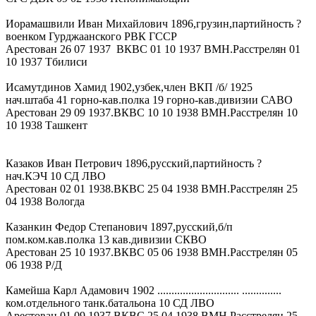
Иорамашвили Иван Михайлович 1896,грузин,партийность ?
военком Гурджаанского РВК ГССР
Арестован 26 07 1937 ВКВС 01 10 1937 ВМН.Расстрелян 01
10 1937 Тбилиси
Исамутдинов Хамид 1902,узбек,член ВКП /б/ 1925
нач.штаба 41 горно-кав.полка 19 горно-кав.дивизии САВО
Арестован 29 09 1937.ВКВС 10 10 1938 ВМН.Расстрелян 10
10 1938 Ташкент
Казаков Иван Петрович 1896,русский,партийность ?
нач.КЭЧ 10 СД ЛВО
Арестован 02 01 1938.ВКВС 25 04 1938 ВМН.Расстрелян 25
04 1938 Вологда
Казанкин Федор Степанович 1897,русский,б/п
пом.ком.кав.полка 13 кав.дивизии СКВО
Арестован 25 10 1937.ВКВС 05 06 1938 ВМН.Расстрелян 05
06 1938 Р/Д
Камейша Карл Адамович 1902 ............................. ..............
ком.отдельного танк.батальона 10 СД ЛВО
Арестован 01 09 1937.ВКВС 25 04 1938 ВМН.Расстрелян 25