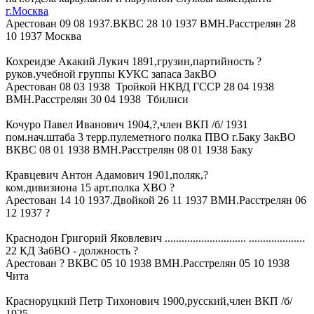
г.Москва
Арестован 09 08 1937.ВКВС 28 10 1937 ВМН.Расстрелян 28
10 1937 Москва
Кохреидзе Акакий Лукич 1891,грузин,партийность ?
руков.учебной группы КУКС запаса ЗакВО
Арестован 08 03 1938 Тройкой НКВД ГССР 28 04 1938
ВМН.Расстрелян 30 04 1938 Тбилиси
Кочуро Павел Иванович 1904,?,член ВКП /б/ 1931
пом.нач.штаба 3 терр.пулеметного полка ПВО г.Баку ЗакВО
ВКВС 08 01 1938 ВМН.Расстрелян 08 01 1938 Баку
Кравцевич Антон Адамович 1901,поляк,?
ком.дивизиона 15 арт.полка ХВО ?
Арестован 14 10 1937.Двойкой 26 11 1937 ВМН.Расстрелян 06
12 1937 ?
Краснодон Григорий Яковлевич ............................. ....................
22 КД ЗабВО - должность ?
Арестован ? ВКВС 05 10 1938 ВМН.Расстрелян 05 10 1938
Чита
Красноруцкий Петр Тихонович 1900,русский,член ВКП /б/
1925