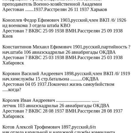
преподаватель Военно-хозяйственной Академии
Арестован .......1937.Расстрелян 26 11 1937 Харьков
Коноплев Федор Ефимович 1903,русский,член ВКП /б/ 1926
ид военкома 3 отдела штаба КВО
Арестован ? ВКВС 25 09 1938 ВМН.Расстрелян 25 09 1938
Киев
Константинов Михаил Ефимович 1901,русский,партийность ?
нач.штаба 106 авиаэскадрильи 26 авиабригады ОКДВА
Арестован ? ВКВС 25 03 1938 ВМН.Расстрелян 25 03 1938
Хабаровск
Коровин Василий Андреевич 1898,русский,член ВКП /б/ 1919
нач.химслужбы 15 стр.батальона ..........ОКДВА
Арестован 04 05 1937.Покончил жизнь самоубийством
.....когда?
Королев Иван Андреевич ............................. ......
летчик 103 авиаэскадрильи 26 авиабригады ОКДВА
Арестован ? ВКВС 28 08 1937 ВМН.Расстрелян 28 08 1937
Хабаровск
Котов Алексей Трофимович 1897,русский,б/п
нач.отдела караульной и наружной службы коменданта