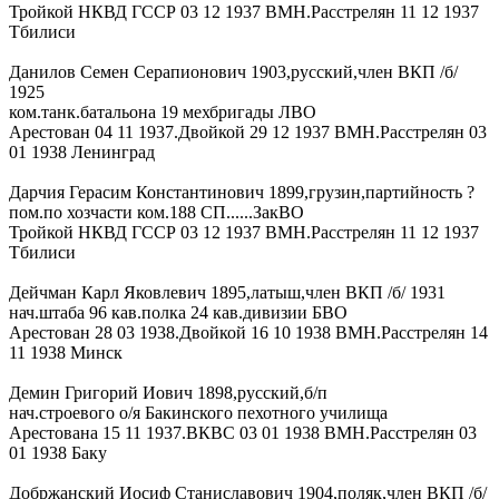
Тройкой НКВД ГССР 03 12 1937 ВМН.Расстрелян 11 12 1937
Тбилиси
Данилов Семен Серапионович 1903,русский,член ВКП /б/
1925
ком.танк.батальона 19 мехбригады ЛВО
Арестован 04 11 1937.Двойкой 29 12 1937 ВМН.Расстрелян 03
01 1938 Ленинград
Дарчия Герасим Константинович 1899,грузин,партийность ?
пом.по хозчасти ком.188 СП......ЗакВО
Тройкой НКВД ГССР 03 12 1937 ВМН.Расстрелян 11 12 1937
Тбилиси
Дейчман Карл Яковлевич 1895,латыш,член ВКП /б/ 1931
нач.штаба 96 кав.полка 24 кав.дивизии БВО
Арестован 28 03 1938.Двойкой 16 10 1938 ВМН.Расстрелян 14
11 1938 Минск
Демин Григорий Иович 1898,русский,б/п
нач.строевого о/я Бакинского пехотного училища
Арестована 15 11 1937.ВКВС 03 01 1938 ВМН.Расстрелян 03
01 1938 Баку
Добржанский Иосиф Станиславович 1904,поляк,член ВКП /б/