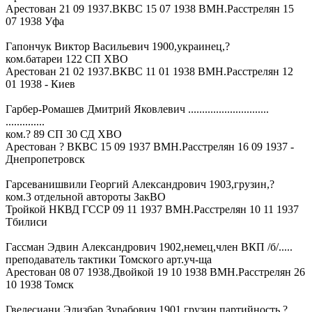
Арестован 21 09 1937.ВКВС 15 07 1938 ВМН.Расстрелян 15
07 1938 Уфа
Гапончук Виктор Васильевич 1900,украинец,?
ком.батареи 122 СП ХВО
Арестован 21 02 1937.ВКВС 11 01 1938 ВМН.Расстрелян 12
01 1938 - Киев
Гарбер-Ромашев Дмитрий Яковлевич .............................
..............
ком.? 89 СП 30 СД ХВО
Арестован ? ВКВС 15 09 1937 ВМН.Расстрелян 16 09 1937 -
Днепропетровск
Гарсеванишвили Георгий Александрович 1903,грузин,?
ком.3 отдельной автороты ЗакВО
Тройкой НКВД ГССР 09 11 1937 ВМН.Расстрелян 10 11 1937
Тбилиси
Гассман Эдвин Александрович 1902,немец,член ВКП /б/.....
преподаватель тактики Томского арт.уч-ща
Арестован 08 07 1938.Двойкой 19 10 1938 ВМН.Расстрелян 26
10 1938 Томск
Гвелесиани Элизбар Зурабович 1901,грузин,партийность ?