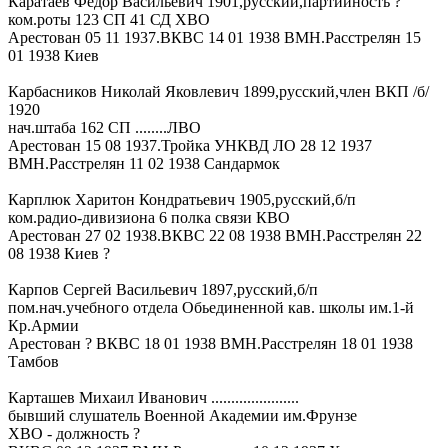
Каратаев Федор Васильевич 1901,русский,партийность ?
ком.роты 123 СП 41 СД ХВО
Арестован 05 11 1937.ВКВС 14 01 1938 ВМН.Расстрелян 15
01 1938 Киев
Карбасников Николай Яковлевич 1899,русский,член ВКП /б/
1920
нач.штаба 162 СП ........ЛВО
Арестован 15 08 1937.Тройка УНКВД ЛО 28 12 1937
ВМН.Расстрелян 11 02 1938 Сандармок
Карплюк Харитон Кондратьевич 1905,русский,б/п
ком.радио-дивизиона 6 полка связи КВО
Арестован 27 02 1938.ВКВС 22 08 1938 ВМН.Расстрелян 22
08 1938 Киев ?
Карпов Сергей Васильевич 1897,русский,б/п
пом.нач.учебного отдела Обьединенной кав. школы им.1-й
Кр.Армии
Арестован ? ВКВС 18 01 1938 ВМН.Расстрелян 18 01 1938
Тамбов
Карташев Михаил Иванович ......................
бывший слушатель Военной Академии им.Фрунзе
ХВО - должность ?