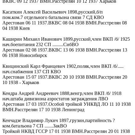
ВКВС 09 12 1937 ВМН.Расстрелян 10 12 1937 Харьков
Касаткин Алексей Васильевич 1898,русский,б/п
пом.ком.7 отдельного батальона связи 7 СД КВО
Арестован 06 11 1937.ВКВС 08 04 1938 ВМН.Расстрелян 08
04 1938 Киев
Каширин Михаил Иванович 1899,русский,член ВКП /б/ 1925
нач.боепитания 232 СП .........СибВО
Арестован 02 08 1937.ВКВС 13 06 1938 ВМН.Расстрелян 13
06 1938 Новосибирск
Квицинский Карл Францевич 1902,поляк,член ВКП /б/.....
нач.снабжения 137 СП КВО
Арестован 15 07 1937.ВКВС 20 10 1938 ВМН.Расстрелян 20
10 1938 - Харьков
Кендра Андрей Андреевич 1888,венгр,член ВКП /б/ 1918
нач.штаба дивизиона аэростатов заграждения ЛВО
Арестован 17 03 1937.Особой тройкой УНКВД ЛО 11 10 1938
ВМН.Расстрелян 17 10 1938 Ленинград
Кенчадзе Владимир Лукич 1897,грузин,партийность ?
ком.батальона 7 СП .......ЗакВО
Тройкой НКВД ГССР 17 01 1938 ВМН.Расстрелян 20 01 1938