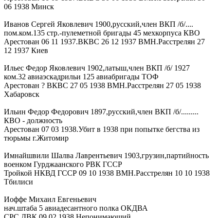
06 1938 Минск
Иванов Сергей Яковлевич 1900,русский,член ВКП /б/....
пом.ком.135 стр.-пулеметной бригады 45 мехкорпуса КВО
Арестован 06 11 1937.ВКВС 26 12 1937 ВМН.Расстрелян 27
12 1937 Киев
Ильес Федор Яковлевич 1902,латыш,член ВКП /б/ 1927
ком.32 авиаэскадрильи 125 авиабригады ТОФ
Арестован ? ВКВС 27 05 1938 ВМН.Расстрелян 27 05 1938
Хабаровск
Ильин Федор Федорович 1897,русский,член ВКП /б/.........
КВО - должность
Арестован 07 03 1938.Убит в 1938 при попытке бегства из
тюрьмы г.Житомир
Имнайшвили Шалва Лаврентьевич 1903,грузин,партийность
военком Гурджаанского РВК ГССР
Тройкой НКВД ГССР 09 10 1938 ВМН.Расстрелян 10 10 1938
Тбилиси
Иоффе Михаил Евгеньевич
нач.штаба 5 авиадесантного полка ОКДВА
СРС ДВК 09 02 1938 Непонимающий