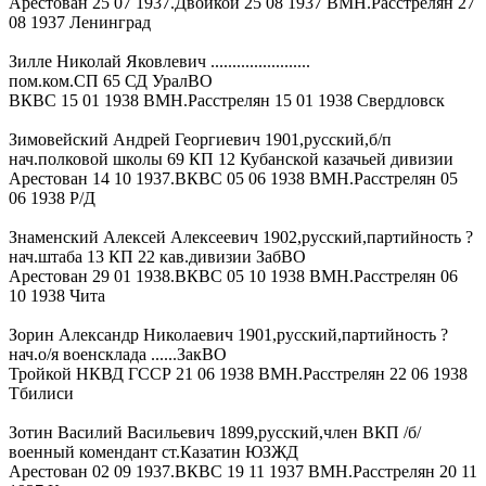
Арестован 25 07 1937.Двойкой 25 08 1937 ВМН.Расстрелян 27
08 1937 Ленинград
Зилле Николай Яковлевич .......................
пом.ком.СП 65 СД УралВО
ВКВС 15 01 1938 ВМН.Расстрелян 15 01 1938 Свердловск
Зимовейский Андрей Георгиевич 1901,русский,б/п
нач.полковой школы 69 КП 12 Кубанской казачьей дивизии
Арестован 14 10 1937.ВКВС 05 06 1938 ВМН.Расстрелян 05
06 1938 Р/Д
Знаменский Алексей Алексеевич 1902,русский,партийность ?
нач.штаба 13 КП 22 кав.дивизии ЗабВО
Арестован 29 01 1938.ВКВС 05 10 1938 ВМН.Расстрелян 06
10 1938 Чита
Зорин Александр Николаевич 1901,русский,партийность ?
нач.о/я военсклада ......ЗакВО
Тройкой НКВД ГССР 21 06 1938 ВМН.Расстрелян 22 06 1938
Тбилиси
Зотин Василий Васильевич 1899,русский,член ВКП /б/
военный комендант ст.Казатин ЮЗЖД
Арестован 02 09 1937.ВКВС 19 11 1937 ВМН.Расстрелян 20 11