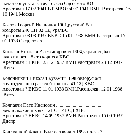
нач.оперпункта развед.отдела Одесского ВО
Арестован 17 02 1941.ВТ МВО 04 07 1941 ВМН.Расстрелян 16
10 1941 Москва
Козлов Георгий Иванович 1901,русский,б/п
ком.роты 246 СП 82 СД УралВО
Арестован 08 08 1937.ВКВС 15 01 1938 ВМН.Расстрелян 15
01 1938 Свердловск
Коколан Николай Александрович 1904,украинец,б/п
нач.хим.роты 8 стр.корпуса КВО
Арестован ? ВКВС 23 12 1937 ВМН.Расстрелян 23 12 1937
Киев
Колоницкий Николай Кузьмич 1898,белорус,б/п
ком.отдельного развед.батальона 41 СД ХВО
Арестован ? ВКВС 11 01 1938 ВМН.Расстрелян 12 01 1938
Киев
Колпакчи Петр Иванович ............................. ..........
нач.полковой школы 121 СП 41 СД ХВО
Арестован ? ВКВС 14 09 1937 ВМН.Расстрелян 15 09 1937
Днепр.
Кондрацкий Франц Владиславович 1898,поляк,?