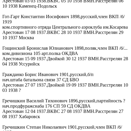
Арестован 03 03 1938.ВКВС 05 10 1938 ВМН.Расстрелян 06
10 1938 Каменец-Подольск
Гот-Гарт Константин Иосифович 1898,русский,член ВКП /б/
1919
ком.спортивного отряда Центрального аэроклуба им.Косарева
Арестован 17 08 1937.ВКВС 28 10 1937 ВМН.Расстрелян 29
10 1937 Москва
Гощинский Бронислав Юлианович 1898,поляк,член ВКП /б/...
ком.дивизиона 105 арт.полка ОКДВА
Арестован 15 09 1937.Двойкой 30 12 1937 ВМН.Расстрелян 28
04 1938 Уссурийск
Гражданко Борис Иванович 1901,русский,б/п
нач.штаба батальона связи 37 СД БВО
Арестован 27 07 1937.Двойкой 19 09 1937 ВМН.Расстрелян 10
03 1938 ?
Гречишкин Василий Тихонович 1896,русский,партийность ?
нач.продфуражснаба 176 СП 59 СД ОКДВА
Арестован 12 04 1937.ВКВС 27 08 1937 ВМН.Расстрелян 27
08 1937 Хабаровск
Гречишкин Степан Николаевич 1901,русский,член ВКП /б/