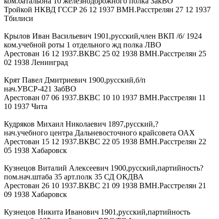
ком.батальона 10 железнодорожного полка ЗакВО
Тройкой НКВД ГССР 26 12 1937 ВМН.Расстрелян 27 12 1937
Тбилиси
Крылов Иван Васильевич 1901,русский,член ВКП /б/ 1924
ком.учебной роты 1 отдельного жд полка ЛВО
Арестован 16 12 1937.ВКВС 25 02 1938 ВМН.Расстрелян 25
02 1938 Ленинград
Крят Павел Дмитриевич 1900,русский,б/п
нач.УВСР-421 ЗабВО
Арестован 07 06 1937.ВКВС 10 10 1937 ВМН.Расстрелян 11
10 1937 Чита
Кудряков Михаил Николаевич 1897,русский,?
нач.учебного центра Дальневосточного крайсовета ОАХ
Арестован 15 12 1937.ВКВС 22 05 1938 ВМН.Расстрелян 22
05 1938 Хабаровск
Кузнецов Виталий Алексеевич 1900,русский,партийность?
пом.нач.штаба 35 арт.полк 35 СД ОКДВА
Арестован 26 10 1937.ВКВС 21 09 1938 ВМН.Расстрелян 21
09 1938 Хабаровск
Кузнецов Никита Иванович 1901,русский,партийность