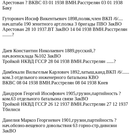
Арестован ? ВКВС 03 01 1938 ВМН.Расстрелян 03 01 1938
Баку
Гуторович Иосиф Викентьевич 1898,поляк,член ВКП /б/....
нач.штаба 190 зенитного арт.полка 3 бригады ПВО ЗакВО
Арестован 28 10 1937.ВТ ЗакВО 14 04 1938 ВМН.Расстрелян
........?
Даев Константин Николаевич 1889,русский,?
нач.военсклада №102 ЗакВО
Тройкой НКВД ГССР 28 04 1938 ВМН.Расстрелян ......?
Дамбекалн Вильгельм Карлович 1892,латыш,канд.ВКП /б/......
ком.3 отдельного инженерного батальона КВО
ВКВС 08 04 1938 ВМН.Расстрелян 08 04 1938 Киев
Дандуров Георгий Иосифович 1905,грузин,партийность ?
ком.63 отдельного батальона связи ЗакВО
Тройкой НКВД ГССР 26 12 1937 ВМН.Расстрелян 27 12 1937
Тбилиси
Данелия Маркоз Георгиевич 1901,грузин,партийность ?
нач.обозно-вещевого довольствия 63 горно-стр.дивизии
ЗакВО