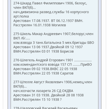
274-Шкард Павел Филиппович 1906, белоус,
член ВКП(б)...
нач.дивизиона развед.службы 16 корпусного
арт.полка
Арестован 17.08.1937. ВТ 06.12.1937 ВМН.
Расстрелян 16.01.1938 Могилев
275-Шкель Макар Андреевич 1907,белорус,член
ВКП /б/.....
ком.взвода 3 танк.батальона 5 мех.бригады БВО
Арестован 13 06 1937.Двойкой 09 12 1937
ВМН.Расстрелян 03 01 1938 Борисов
276-Шлегель Андрей Егорович 1901 ..................
ком.комендантского взвода 157 СП ........ПриВО
Арестован 09 02 1938.ВКВС 22 05 1938
ВМН.Расстрелян 22 05 1938 Саратов
277-Штелле Август Яковлевич 1906,немец,член
ВКП(б)...
нач.хозчасти лазарета 26 СД ОКДВА
Арестован 31 03 1938. Двойкой 28 08 1938
ВМН.Расстрелян 15 10 1938 ?
278-Щедровский Василий Васильевич