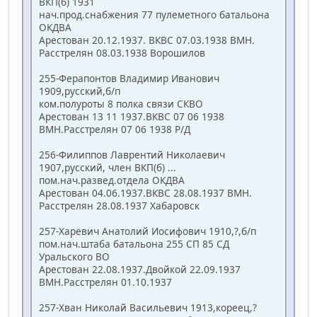
ВКП(б) 1931
нач.прод.снабжения 77 пулеметного батальона
ОКДВА
Арестован 20.12.1937. ВКВС 07.03.1938 ВМН.
Расстрелян 08.03.1938 Ворошилов
255-Ферапонтов Владимир Иванович
1909,русский,б/п
ком.полуроты 8 полка связи СКВО
Арестован 13 11 1937.ВКВС 07 06 1938
ВМН.Расстрелян 07 06 1938 Р/Д
256-Филиппов Лаврентий Николаевич
1907,русский, член ВКП(б) ...
пом.нач.развед.отдела ОКДВА
Арестован 04.06.1937.ВКВС 28.08.1937 ВМН.
Расстрелян 28.08.1937 Хабаровск
257-Харевич Анатолий Иосифович 1910,?,б/п
пом.нач.штаба батальона 255 СП 85 СД
Уральского ВО
Арестован 22.08.1937.Двойкой 22.09.1937
ВМН.Расстрелян 01.10.1937
257-Хван Николай Васильевич 1913,кореец,?