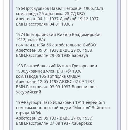
196-Проскуряков Павел Петрович 1906,?,б/п
ком.взвода 25 арт.полка 25 СД КВО
Арестован 04 11 1937.Двойкой 19 12 1937
ВМН.Расстрелян 04 01 1938 ?
197-Пшегорлинский Виктор Владимирович
1912,поляк,б/п
пом.нач.штаба 56 автобатальона СибВО
Арестован 09 01 1938.ВКВС 29 06 1938
ВМН.Расстрелян 29 06 1938 Барнаул
198-Разгребальский Кузьма Григорьевич
1906,украинец,член ВКП /б/ 1930
ком.взвода 105 арт.полка ОКДВА
Арестован 12 05 11937.ВКВС 02 09 1937
ВМН.Расстрелян 03 09 1937 Ворошилов-
Уссурийский
199-Раутборт Петр Исаакович 1911,еврей,б/п
пом.ком.кононерской лодки "Монгол" Зейского
отряда АКВФ
Арестован 25 05 1937.ВКВС 27 08 1937
ВМН.Расстрелян 27 08 1937 Хабаровск