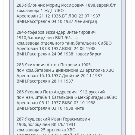
283-Яблончик Мориц Иосифович 1898,еврей,б/п
ком.взвода 1 ЖДП ЛВО
Арестован 21 12 1936.ВТ ЛВО 23 07 1937
ВМН.Расстрелян 04 10 1937 Ленинград
284-Ягофаров Искандер Зигангирович
1910,башкир,член ВКП /б/........
ком.взвода отдельного танк.батальона СибВО
Арестован 18 08 1937.ВКВС 24 06 1938
ВМН.Расстрелян 24 06 1938 Новосибирск
285-Якимович Антон Петрович 1905
пом.ком.батареи 2 дивизиона 23 арт.полка ХВО
Арестован 15.10.1937.Двойкой 20.11.1937
ВМН.Расстрелян 28.11.1937
286-Яковлев Петр Андреевич 1912,русский
пом.нач.штаба 1 батальона 6 мехбригады ЗабВО
Арестован 05 11 1937.ВКВС 03 10 1938
ВМН.Расстрелян 03 10 1938 Чита
287-Якушевский Иван Герасимович
1906,поляк,член ВКП/б/ 1931
ком.взвода 25 арт.полка ХВО