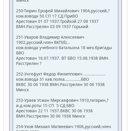
Минск
250-Тюрин Ерофей Михайлович 1904,русский,?
ком.взвода 50 СП 17 СД ПриВО
Арестован 01 07 1937.Тройкой 27 08 1937
ВМН.Расстрелян 03 09 1937 Горький
251-Уваров Владимир Алексеевич
1902,русский,член ВКП(б)...
ком.взвода учебного батальона 18 мех.бригады
БВО
Арестован 16.07.1937. ВТ БВО 15.08.1938 ВМН.
Расстрелян ?
252-Унгефухт Федор Филиппович ...................
ком.взвода 31 кав.полка..............БВО
ВКВС 30 06 1938 ВМН.Расстрелян 30 06 1938
Минск
253-Ураев Усман Мирсаяфович 1910,татарин,?
и.д.ком.роты 15 СП 5 СД БВО
Арестован 22 11 1937.ВКВС 30 06 1938
ВМН.Расстрелян 30 06 1938 Минск
254-Ухов Михаил Матвеевич 1906,русский,член