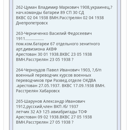
262-Цуман Владимир Маркович 1908,украинец,?
нач.команды батареи 89 СП 30 СД
ВКВС 02 04 1938 ВМН.Расстрелян 02 04 1938
Днепропетровск
263-Черниченко Василий Федосеевич
1911................
пом.ком.батареи 67 отдельного зенитного
арт.дивизиона АКВФ
Арестован 30 01 1938.ВКВС 23 05 1938
ВМН.Расстрелян 23 05 1938 ?
264-Черноудов Павел Иванович 1903, ?,б/п
военный переводчик курсов военных
переводчиков при Развед.отделе ОКДВА
.арестован 27.05.1937. ВКВС 17.09.1938 ВМН.
Расстрелян Хабаровск
265-Шарунов Александр Иванович
1912,русский,член ВКП /б/ 1937
летчик 32 АЭ 125 авиабригады ТОФ
Арестован 09 02 1938.ВКВС 27 05 1938
ВМН.Расстрелян 27 05 1938 ?