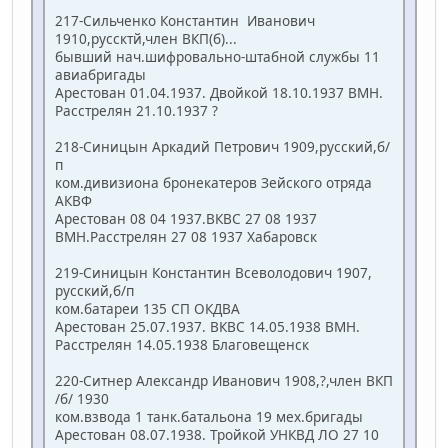
217-Сильченко Константин Иванович
1910,руссктй,член ВКП(б)...
бывший нач.шифровально-штабной службы 11
авиабригады
Арестован 01.04.1937. Двойкой 18.10.1937 ВМН.
Расстрелян 21.10.1937 ?
218-Синицын Аркадий Петрович 1909,русский,б/
п
ком.дивизиона бронекатеров Зейского отряда
АКВФ
Арестован 08 04 1937.ВКВС 27 08 1937
ВМН.Расстрелян 27 08 1937 Хабаровск
219-Синицын Константин Всеволодович 1907,
русский,б/п
ком.батареи 135 СП ОКДВА
Арестован 25.07.1937. ВКВС 14.05.1938 ВМН.
Расстрелян 14.05.1938 Благовещенск
220-Ситнер Александр Иванович 1908,?,член ВКП
/б/ 1930
ком.взвода 1 танк.батальона 19 мех.бригады
Арестован 08.07.1938. Тройкой УНКВД ЛО 27 10