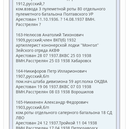
1912,русский,?
ком.взвода 3 пулеметной роты 80 отдельного
пулеметного батальона Полтавского УР
Арестован 11.10.1936. ? 14.08.1937 ВМН.
Расстрелян ?
163-Нелюсов Анатолий Тихонович
1909,русский,член ВКП(б) 1932
артиллерист кононерской лодки "Монгол"
Зейского отряда АКВФ
Арестован 28 07 1937.ВКВС 25 03 1938
ВМН.Расстрелян 25 03 1938 Хабаровск
164-Никифоров Петр Илларионович
1907,русский,б/п
пом.нач.штаба дивизиона 59 арт.полка ОКДВА
Арестован 19 06 1937.ВКВС 07 03 1938
ВМН.Расстрелян 08 03 1938 Ворошилов
165-Никкенен Александр Федорович
1903,русский,б/п
ком.роты отдельного саперного батальона 18 СД
ЛВО
Арестован 24 12 1937.Тройкой 11 04 1938
ВМН.Расстрелян 17 04 1938 Петрозаводск