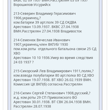
ВКВС 02 09 1937 ВМН.Расстрелян 03 09 1937
Ворошилов-Уссурийск
213-Северин Владимир Герасимович
1906,украинец,?
ком.батареи 39 арт.полк 39 СД ОКДВА
Арестован 13.09.1937. ВКВС 27.04.1938
ВМН.Расстрелян 27.04.1938 Владивосток
214-Семенюк Вячеслав Иванович
1907,украинец,член ВКП/б/ 1930
пом.ком.роты отдельного батальона связи 25 СД
ХВО
Арестован 10 10 1936.Умер во время следствия
24 03 1937 ?
215-Сикорский Лев Владимирович 1911,поляк,?
ком.взвода полубатареи 80 арт.полка 80 СД ХВО
Арестован 19.07.1938. ВТ ХВО 26.02.1939 ВМН.
Комиссия ЦК ВКП(б) согласна.Расстрелян
216-Силин Сергей Степанович 1908,русский,?
и.д. ком.роты 29 СП Приволжского ВО
Арестован 30.01.1938. ВТ СВК 26.04.1938 ВМН.
Расстрелян 28.07.1938