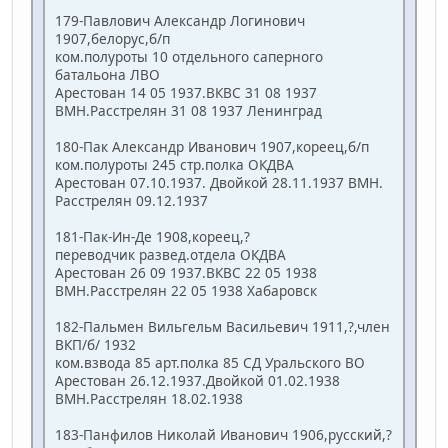
179-Павлович Александр Логинович
1907,белорус,б/п
ком.полуроты 10 отдельного саперного
батальона ЛВО
Арестован 14 05 1937.ВКВС 31 08 1937
ВМН.Расстрелян 31 08 1937 Ленинград
180-Пак Александр Иванович 1907,кореец,б/п
ком.полуроты 245 стр.полка ОКДВА
Арестован 07.10.1937. Двойкой 28.11.1937 ВМН.
Расстрелян 09.12.1937
181-Пак-Ин-Де 1908,кореец,?
переводчик развед.отдела ОКДВА
Арестован 26 09 1937.ВКВС 22 05 1938
ВМН.Расстрелян 22 05 1938 Хабаровск
182-Пальмен Вильгельм Васильевич 1911,?,член
ВКП/б/ 1932
ком.взвода 85 арт.полка 85 СД Уральского ВО
Арестован 26.12.1937.Двойкой 01.02.1938
ВМН.Расстрелян 18.02.1938
183-Панфилов Николай Иванович 1906,русский,?