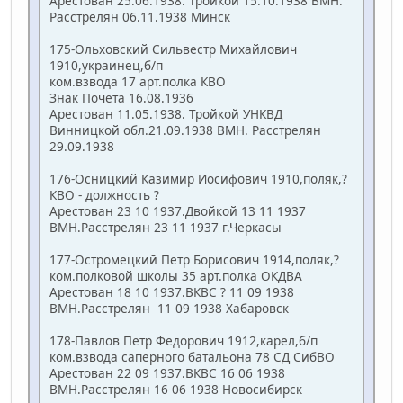
Арестован 25.06.1938. Тройкой 15.10.1938 ВМН.
Расстрелян 06.11.1938 Минск
175-Ольховский Сильвестр Михайлович
1910,украинец,б/п
ком.взвода 17 арт.полка КВО
Знак Почета 16.08.1936
Арестован 11.05.1938. Тройкой УНКВД
Винницкой обл.21.09.1938 ВМН. Расстрелян
29.09.1938
176-Осницкий Казимир Иосифович 1910,поляк,?
КВО - должность ?
Арестован 23 10 1937.Двойкой 13 11 1937
ВМН.Расстрелян 23 11 1937 г.Черкасы
177-Остромецкий Петр Борисович 1914,поляк,?
ком.полковой школы 35 арт.полка ОКДВА
Арестован 18 10 1937.ВКВС ? 11 09 1938
ВМН.Расстрелян 11 09 1938 Хабаровск
178-Павлов Петр Федорович 1912,карел,б/п
ком.взвода саперного батальона 78 СД СибВО
Арестован 22 09 1937.ВКВС 16 06 1938
ВМН.Расстрелян 16 06 1938 Новосибирск