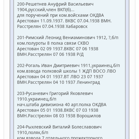
200-Решетнев Ануфрий Васильевич
1904,русский,член ВКП(б)...
для поручений при ком.войсками ОКДВА
Арестован 11.09.1937. ВКВС 07.04.1938 ВМН.
Расстрелян 07.04.1938 Хабаровск
201-Римский Леонид Вениаминович 1912, ?,б/п
ком.полуроты 8 полка связи СКВО
Арестован 02 09 1937.ВКВС 07 06 1938
ВМН.Расстрелян 07 06 1938 Р/Д
202-Рогаль Иван Дмитриевич 1911,украинец,б/п
ком.взвода полковой школы 1 ЖДП ВОСО ЛВО
Арестован 04 01 1937.ВТ ЛВО 23 07 1937
ВМН.Расстрелян 04 10 1937 Ленинград
203-Русаневич Григорий Яковлевич
1910.украинец,б/п
нач.штаба дивизиона 40 арт.полка ОКДВА
Арестован 05 01 1938.ВКВС 07 03 1938
ВМН.Расстрелян 08 03 1938 Ворошилов
204-Рыхлевский Виталий Болеславович
1910,поляк,б/п
ком.взвода 7 отдельного прожекторного