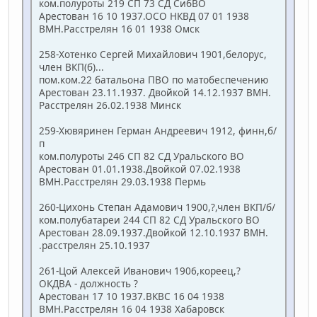
ком.полуроты 219 СП 73 СД СибВО
Арестован 16 10 1937.ОСО НКВД 07 01 1938
ВМН.Расстрелян 16 01 1938 Омск
258-Хотенко Сергей Михайлович 1901,белорус,
член ВКП(б)...
пом.ком.22 батальона ПВО по матобеспечению
Арестован 23.11.1937. Двойкой 14.12.1937 ВМН.
Расстрелян 26.02.1938 Минск
259-Хювяринен Герман Андреевич 1912, финн,б/
п
ком.полуроты 246 СП 82 СД Уральского ВО
Арестован 01.01.1938.Двойкой 07.02.1938
ВМН.Расстрелян 29.03.1938 Пермь
260-Цихонь Степан Адамович 1900,?,член ВКП/б/
ком.полубатареи 244 СП 82 СД Уральского ВО
Арестован 28.09.1937.Двойкой 12.10.1937 ВМН.
.расстрелян 25.10.1937
261-Цой Алексей Иванович 1906,кореец,?
ОКДВА - должность ?
Арестован 17 10 1937.ВКВС 16 04 1938
ВМН.Расстрелян 16 04 1938 Хабаровск