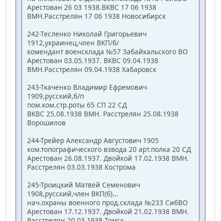
Арестован 26 03 1938.ВКВС 17 06 1938
ВМН.Расстрелян 17 06 1938 Новосибирск
242-Тесленко Николай Григорьевич
1912,украинец,член ВКП/б/
комендант военсклада №57 Забайкальского ВО
Арестован 03.05.1937. ВКВС 09.04.1938
ВМН.Расстрелян 09.04.1938 Хабаровск
243-Ткаченко Владимир Ефремович
1909,русский,б/п
пом.ком.стр.роты 65 СП 22 СД
ВКВС 25.08.1938 ВМН. Расстрелян 25.08.1938
Ворошилов
244-Трейер Александр Августович 1905
ком.топографического взвода 20 арт.полка 20 СД
Арестован 26.08.1937. Двойкой 17.02.1938 ВМН.
Расстрелян 03.03.1938 Кострома
245-Троицкий Матвей Семенович
1908,русский,член ВКП(б)...
нач.охраны военного прод.склада №233 СибВО
Арестован 17.12.1937. Двойкой 21.02.1938 ВМН.
Расстрелян 20.03.1938 Томск