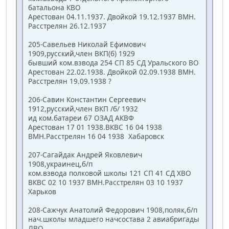
батальона КВО
Арестован 04.11.1937. Двойкой 19.12.1937 ВМН.
Расстрелян 26.12.1937
205-Савельев Николай Ефимович
1909,русский,член ВКП(б) 1929
бывший ком.взвода 254 СП 85 СД Уральского ВО
Арестован 22.02.1938. Двойкой 02.09.1938 ВМН.
Расстрелян 19.09.1938 ?
206-Савин Константин Сергеевич
1912,русский,член ВКП /б/ 1932
ид ком.батареи 67 ОЗАД АКВФ
Арестован 17 01 1938.ВКВС 16 04 1938
ВМН.Расстрелян 16 04 1938 Хабаровск
207-Сагайдак Андрей Яковлевич
1908,украинец,б/п
ком.взвода полковой школы 121 СП 41 СД ХВО
ВКВС 02 10 1937 ВМН.Расстрелян 03 10 1937
Харьков
208-Сажчук Анатолий Федорович 1908,поляк,б/п
нач.школы младшего начсостава 2 авиабригады
ЛВО