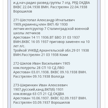
и.д.нач.радио развед.группы 7 отд. РРД ОКДВА
ВКВС 22.04.1938 ВМН. Расстрелян 22.04.1938
Ворошилов
271-Шестопал Александр Игнатьевич
1909,украинец,член ВКП /б/ 1930
летчик-интсруктор 7 Сталинградской военной
школы летчиков
Арестован 14 11 1936.ВТ БВО 31 03 1937
ВМН.ВКВС 16 05 1937 приговор заменен на 10
лет л/с.
Тройкой УНКВД Архангельской обл.29 01 1938
ВМН.Расстрелян 21 03 1938 Коми
272-Шилов Иван Васильевич 1905
ком.полуроты 28 СП 10 СД ЛВО
Арестован 03.01.1938. ВКВС 09.10.1938 ВМН.
Расстрелян 09.10.1938 Вологда
273-Ширинкин Иван Алексеевич
1907,русский,канд.ВКП(б) 1931
ком.взвода 63 СП 21 СД ОКДВА
Арестован 10.06.1937. ВКВС 02.09.1937 ВМН.
Расстрелян 03.09.1937 Ворошилов