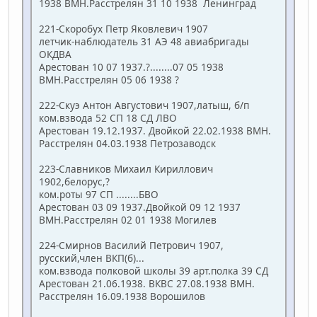
1938 ВМН.Расстрелян 31 10 1938 Ленинград
221-Скоробух Петр Яковлевич 1907
летчик-наблюдатель 31 АЭ 48 авиабригады
ОКДВА
Арестован 10 07 1937.?........07 05 1938
ВМН.Расстрелян 05 06 1938 ?
222-Скуэ Антон Августович 1907,латыш, б/п
ком.взвода 52 СП 18 СД ЛВО
Арестован 19.12.1937. Двойкой 22.02.1938 ВМН.
Расстрелян 04.03.1938 Петрозаводск
223-Славников Михаил Кириллович
1902,белорус,?
ком.роты 97 СП ........БВО
Арестован 03 09 1937.Двойкой 09 12 1937
ВМН.Расстрелян 02 01 1938 Могилев
224-Смирнов Василий Петрович 1907,
русский,член ВКП(б)...
ком.взвода полковой школы 39 арт.полка 39 СД
Арестован 21.06.1938. ВКВС 27.08.1938 ВМН.
Расстрелян 16.09.1938 Ворошилов