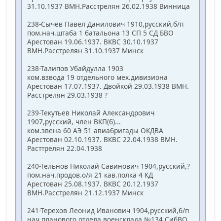
31.10.1937 ВМН.Расстрелян 26.02.1938 Винница
238-Сычев Павел Данилович 1910,русский,б/п
пом.нач.штаба 1 батальона 13 СП 5 СД БВО
Арестован 19.06.1937. ВКВС 30.10.1937
ВМН.Расстрелян 31.10.1937 Минск
238-Талипов Убайдулла 1903
ком.взвода 19 отдельного мех.дивизиона
Арестован 17.07.1937. Двойкой 29.03.1938 ВМН.
Расстрелян 29.03.1938 ?
239-Текутьев Николай Александрович
1907,русский, член ВКП(б)...
ком.звена 60 АЭ 51 авиабригады ОКДВА
Арестован 02.10.1937. ВКВС 22.04.1938 ВМН.
Расттрелян 22.04.1938
240-Тельнов Николай Савинович 1904,русский,?
пом.нач.продов.о/я 21 кав.полка 4 КД
Арестован 25.08.1937. ВКВС 20.12.1937
ВМН.Расстрелян 21.12.1937 Минск
241-Терехов Леонид Иванович 1904,русский,б/п
нач.планового отдела военсклада №134 СибВО