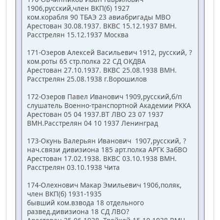
1906,русский,член ВКП(б) 1927
ком.корабля 90 ТБАЭ 23 авиабригады МВО
Арестован 30.08.1937. ВКВС 15.12.1937 ВМН.
Расстрелян 15.12.1937 Москва
171-Озеров Алексей Васильевич 1912, русский, ?
ком.роты 65 стр.полка 22 СД ОКДВА
Арестован 27.10.1937. ВКВС 25.08.1938 ВМН.
Расстрелян 25.08.1938 г.Ворошилов
172-Озеров Павел Иванович 1909,русский,б/п
слушатель Военно-транспортной Академии РККА
Арестован 05 04 1937.ВТ ЛВО 23 07 1937
ВМН.Расстрелян 04 10 1937 Ленинград
173-Окунь Валерьян Иванович 1907,русский, ?
нач.связи дивизиона 185 арт.полка АРГК ЗабВО
Арестован 17.02.1938. ВКВС 03.10.1938 ВМН.
Расстрелян 03.10.1938 Чита
174-Олехнович Макар Эмильевич 1906,поляк,
член ВКП(б) 1931-1935
бывший ком.взвода 18 отдельного
развед.дивизиона 18 СД ЛВО?