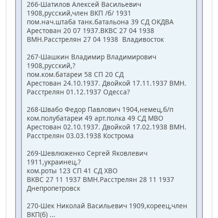
266-Шатилов Алексей Васильевич
1908,русский,член ВКП /б/ 1931
пом.нач.штаба танк.батальона 39 СД ОКДВА
Арестован 20 07 1937.ВКВС 27 04 1938
ВМН.Расстрелян 27 04 1938 Владивосток
267-Шашкин Владимир Владимирович
1908,русский,?
пом.ком.батареи 58 СП 20 СД
Арестован 24.10.1937. Двойкой 17.11.1937 ВМН.
Расстрелян 01.12.1937 Одесса?
268-Швабо Федор Павлович 1904,немец,б/п
ком.полубатареи 49 арт.полка 49 СД МВО
Арестован 02.10.1937. Двойкой 17.02.1938 ВМН.
Расстрелян 03.03.1938 Кострома
269-Шевлюженко Сергей Яковлевич
1911,украинец,?
ком.роты 123 СП 41 СД ХВО
ВКВС 27 11 1937 ВМН.Расстрелян 28 11 1937
Днепропетровск
270-Шек Николай Васильевич 1909,кореец,член
ВКП(б) ...