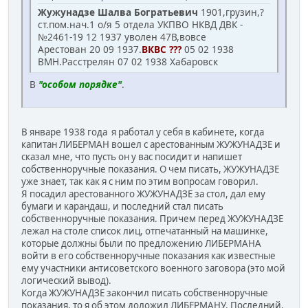
Жужунадзе Шалва Богратьевич
1901,грузин,?
ст.пом.нач.1 о/я 5 отдела УКПВО НКВД ДВК -
№2461-19 12 1937 уволен 47В,вовсе
Арестован 20 09 1937.
ВКВС ???
05 02 1938
ВМН.Расстрелян 07 02 1938 Хабаровск
В
"особом порядке"
.
В январе 1938 года я работал у себя в кабинете, когда
капитан ЛИБЕРМАН вошел с арестованным ЖУЖУНАДЗЕ и
сказал мне, что пусть он у вас посидит и напишет
собственноручные показания. О чем писать, ЖУЖУНАДЗЕ
уже знает, так как я с ним по этим вопросам говорил.
Я посадил арестованного ЖУЖУНАДЗЕ за стол, дал ему
бумаги и карандаш, и последний стал писать
собственноручные показания. Причем перед ЖУЖУНАДЗЕ
лежал на столе список лиц, отпечатанный на машинке,
которые должны были по предложению ЛИБЕРМАНА
войти в его собственноручные показания как известные
ему участники антисоветского военного заговора (это мой
логический вывод).
Когда ЖУЖУНАДЗЕ закончил писать собственноручные
показания, то я об этом доложил ЛИБЕРМАНУ. Последний,