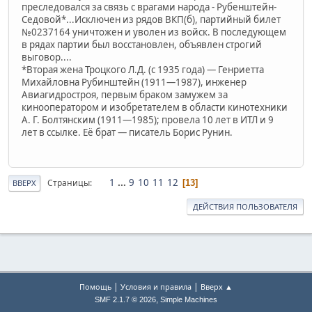
преследовался за связь с врагами народа - Рубенштейн-
Седовой*...Исключен из рядов ВКП(б), партийный билет
№0237164 уничтожен и уволен из войск. В последующем
в рядах партии был восстановлен, объявлен строгий
выговор....
*Вторая жена Троцкого Л.Д. (с 1935 года) — Генриетта
Михайловна Рубинштейн (1911—1987), инженер
Авиагидростроя, первым браком замужем за
кинооператором и изобретателем в области кинотехники
А. Г. Болтянским (1911—1985); провела 10 лет в ИТЛ и 9
лет в ссылке. Её брат — писатель Борис Рунин.
1
...
9
10
11
12
Страницы
13
ВВЕРХ
ДЕЙСТВИЯ ПОЛЬЗОВАТЕЛЯ
|
|
Помощь
Условия и правила
Вверх ▲
,
SMF 2.1.7 © 2026
Simple Machines