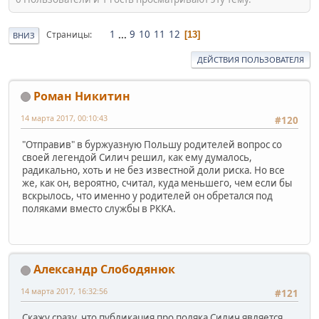
1
...
9
10
11
12
Страницы
13
ВНИЗ
ДЕЙСТВИЯ ПОЛЬЗОВАТЕЛЯ
Роман Никитин
14 марта 2017, 00:10:43
#120
"Отправив" в буржуазную Польшу родителей вопрос со
своей легендой Силич решил, как ему думалось,
радикально, хоть и не без известной доли риска. Но все
же, как он, вероятно, считал, куда меньшего, чем если бы
вскрылось, что именно у родителей он обретался под
поляками вместо службы в РККА.
Александр Слободянюк
14 марта 2017, 16:32:56
#121
Скажу сразу, что публикация про поляка Силич является