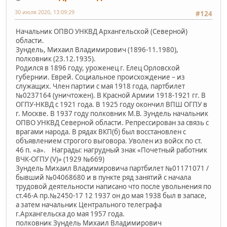
30 июля 2020, 13:09:29
#124
Начальник ОПВО УНКВД Архангельской (Северной)
области.
Зундель, Михаил Владимирович (1896-11.1980),
полковник (23.12.1935).
Родился в 1896 году, уроженец г. Елец Орловской
губернии. Еврей. Социальное происхождение – из
служащих. Член партии с мая 1918 года, партбилет
№0237164 (уничтожен). В Красной Армии 1918-1921 гг. В
ОГПУ-НКВД с 1921 года. В 1925 году окончил ВПШ ОГПУ в
г. Москве. В 1937 году полковник М.В. Зундель начальник
ОПВО УНКВД Северной области. Репрессирован за связь с
врагами народа. В рядах ВКП(б) был восстановлен с
объявлением строгого выговора. Уволен из войск по ст.
46 п. «а». Награды: нагрудный знак «Почетный работник
ВЧК-ОГПУ (V)» (1929 №669)
Зундель Михаил Владимировича партбилет №01171071 /
бывший №04068680 и в пункте ряд занятий с начала
трудовой деятельности написано что после увольнения по
ст.46-А пр.№2450-17 12 1937 он до мая 1938 был в запасе,
а затем начальник Центрального телеграфа
г.Архангельска до мая 1957 года.
полковник Зундель Михаил Владимирович