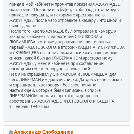
придя в мой кабинет и прочитав показания ЖУЖУНАДЗЕ,
сказал мне: "Позвоните в буфет, чтобы сюда что-нибудь
принесли покушать, и накормите арестованного
ЖУЖУНАДЗЕ, после чего отправьте в камеру". Что мной и
было сделано.
После того, как ЖУЖУНАДЗЕ был отправлен в камеру, я
заходил в кабинет следователей СТРИЖКОВА и
ЛЮБИМЦЕВА, которые допрашивали арестованных,
первый - ЖЕСТОВСКОГО, а второй - КАЦЕНТА. У СТРИЖКОВА
и ЛЮБИМЦЕВА на столе лежали такие же аналогичные
списки, какой был дан ЛИБЕРМАНОМ арестованному
ЖУЖУНАДЗЕ у меня в кабинете при составлении
последним собственноручных показаний.
Нет, я не спрашивал у СТРИЖКОВА и ЛЮБИМЦЕВА, для
чего ЛИБЕРМАН им дал эти списки. Да здесь нечего было
и спрашивать, как говорят, без слов понятно.
Часть людей, которые были записаны в списке
ЛИБЕРМАНОМ, вошли в протоколы допросов
арестованных ЖУЖУНАДЗЕ, ЖЕСТОВСКОГО и КАЦЕНТА.
9 февраля 1940 года
Александр Слободянюк