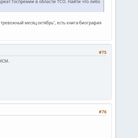
еат Госпремии в области ТСО. Найти что либо
 тревожный месяц октябрь", есть книга-биография
#75
 МСМ.
#76