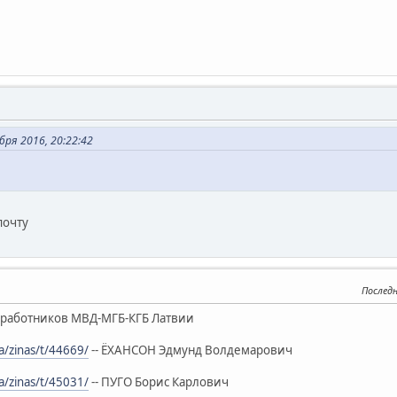
ря 2016, 20:22:42
почту
Послед
работников МВД-МГБ-КГБ Латвии
a/zinas/t/44669/
-- ЁХАНСОН Эдмунд Волдемарович
a/zinas/t/45031/
-- ПУГО Борис Карлович