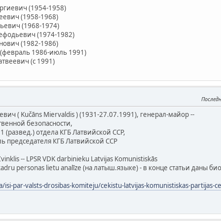
ргиевич (1954-1958)
еевич (1958-1968)
ьевич (1968-1974)
фодьевич (1974-1982)
нович (1982-1986)
 (февраль 1986-июль 1991)
твеевич (с 1991)
Послед
ч ( Kučāns Miervaldis ) (1931-27.07.1991), генерал-майор --
ственной безопасности,
 1 (развед.) отдела КГБ Латвийской ССР,
ель председателя КГБ Латвийской ССР
vinklis -- LPSR VDK darbinieku Latvijas Komunistiskās
 kadru personas lietu analīze (на латыш.языке) - в конце статьи даны
a/isi-par-valsts-drosibas-komiteju/cekistu-latvijas-komunistiskas-partijas