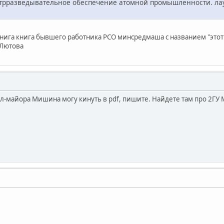
трразведывательное обеспечение атомной промышленности. лаур
 книга книга бывшего работника РСО минсредмаша с названием "этот
 Лютова
л-майора Мишина могу кинуть в pdf, пишите. Найдете там про 2ГУ