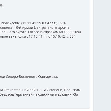
а.
 частях: (15.11.41-15.03.42 г.г.) - 694
авиаполка, 10-й Армии Центрального фронта,
 Военного округа. Согласно справкам МО СССР: 694
ое авиаполка с 17.12.41 г. по 15.10.42 г.; 224
рики Северо-Восточного Совнархоза.
ами Отечественной войны 1 и 2 степени, Польским
обеду над Германией», польскими медалями «За