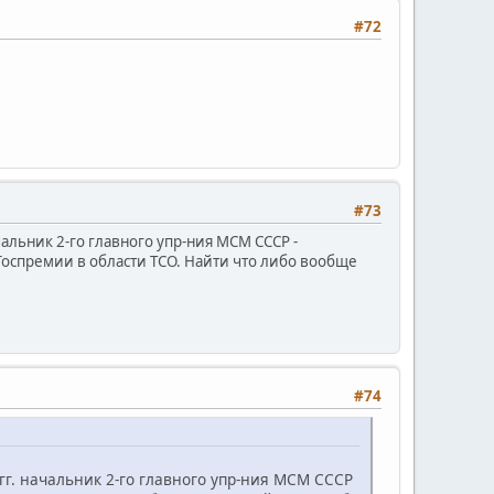
#72
#73
альник 2-го главного упр-ния МСМ CCCР -
спремии в области ТСО. Найти что либо вообще
#74
гг. начальник 2-го главного упр-ния МСМ CCCР