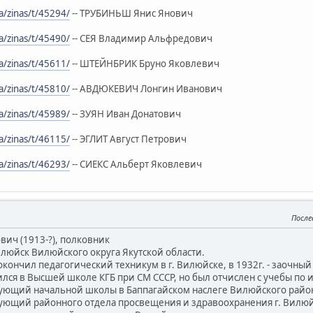
a/zinas/t/45294/
-- ТРУБИНЬШ Янис Янович
a/zinas/t/45490/
-- СЕЯ Владимир Альфредович
a/zinas/t/45611/
-- ШТЕЙНБРИК Бруно Яковлевич
a/zinas/t/45810/
-- АВДЮКЕВИЧ Лонгин Иванович
a/zinas/t/45989/
-- ЗУЯН Иван Донатович
a/zinas/t/46115/
-- ЭГЛИТ Август Петрович
a/zinas/t/46293/
-- СИЕКС Альберт Яковлевич
После
ич (1913-?), полковник
юйск Вилюйского округа Якутской области.
окончил педагогический техникум в г. Вилюйске, в 1932г. - заочны
 учился в Высшей школе КГБ при СМ СССР, но был отчислен с учебы по
ведующий начальной школы в Баппагайском наслеге Вилюйского райо
ведующий районного отдела просвещения и здравоохранения г. Вилюй