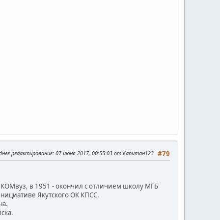
днее редактирование
: 07 июня 2017, 00:55:03 от Капитан123
#79
й КОМвуз, в 1951 - окончил с отличием школу МГБ
 инициативе Якутского ОК КПСС.
на.
ска.