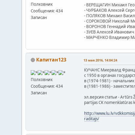
Полковник
- ВЕРЕЩАГИН Михаил Гео
- ЧУРБАКОВ Алексей Серг
Сообщения: 434
- ПОЛЯКОВ Михаил Васил
Записан
- СОРОКОВОЙ Николай Ме
- ВОРОНОВ Геннадий Ива
- ЗУЕВ Алексей Иванович
- МАРЧЕНКО Владимир Ма
Капитан123
13 мая 2016, 14:04:24
КУЧАНС Миервалд Францеви
с 1950 в органах государ
Полковник
в (1974-1981) - начальник
в (1981-1986) - заместит
Сообщения: 434
Записан
эл.версия статьи - Artūrs Ž
partijas CK nomenklatūras
http://www.lu.lv/vdkkomisij
raditajs/