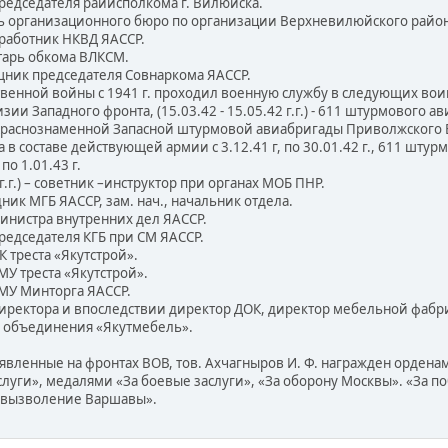
 председателя райисполкома г. Вилюйска.
ель организационного бюро по организации Верхневилюйского район
. работник НКВД ЯАССР.
ретарь обкома ВЛКСМ.
ощник председателя Совнаркома ЯАССР.
нной войны с 1941 г. проходил военную службу в следующих воинских
зии Западного фронта, (15.03.42 - 15.05.42 г.г.) - 611 штурмового 
.) - Краснознаменной Запасной штурмовой авиабригады Приволжского
 составе действующей армии с 3.12.41 г, по 30.01.42 г., 611 штурмов
по 1.01.43 г.
г.г.) – советник –инструктор при органах МОБ ПНР.
удник МГБ ЯАССР, зам. нач., начальник отдела.
 министра внутренних дел ЯАССР.
 председателя КГБ при СМ ЯАССР.
ОК треста «Якутстрой».
СМУ треста «Якутстрой».
 СМУ Минторга ЯАССР.
. директора и впоследствии директор ДОК, директор мебельной фаб
р объединения «Якутмебель».
оявленные на фронтах ВОВ, тов. Ахчагныров И. Ф. награжден орден
луги», медалями «За боевые заслуги», «За оборону Москвы». «За п
а вызволение Варшавы».