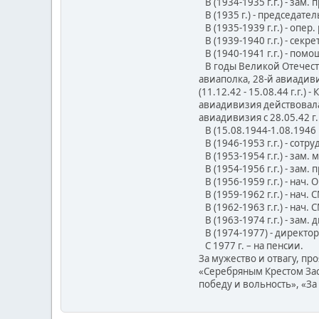
В (1934-1935 г.г.) - зам.
В (1935 г.) - председат
В (1935-1939 г.г.) - опер
В (1939-1940 г.г.) - сек
В (1940-1941 г.г.) - пом
В годы Великой Отечестве
авиаполка, 28-й авиадиви
(11.12.42 - 15.08.44 г.г
авиадивизия действовала в
авиадивизия с 28.05.42 г. 
В (15.08.1944-1.08.1946 
В (1946-1953 г.г.) - сотр
В (1953-1954 г.г.) - зам.
В (1954-1956 г.г.) - зам.
В (1956-1959 г.г.) - нач. 
В (1959-1962 г.г.) - нач. 
В (1962-1963 г.г.) - нач.
В (1963-1974 г.г.) - зам
В (1974-1977) - директо
С 1977 г. – на пенсии.
За мужество и отвагу, пр
«Серебряным Крестом Зас
победу и вольность», «З