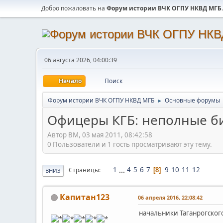
Добро пожаловать на
Форум истории ВЧК ОГПУ НКВД МГБ
.
06 августа 2026, 04:00:39
Начало
Поиск
Форум истории ВЧК ОГПУ НКВД МГБ
Основные форумы
►
Офицеры КГБ: неполные б
Автор BM, 03 мая 2011, 08:42:58
0 Пользователи и 1 гость просматривают эту тему.
1
...
4
5
6
7
9
10
11
12
Страницы
8
ВНИЗ
Капитан123
06 апреля 2016, 22:08:42
начальники Таганрогског