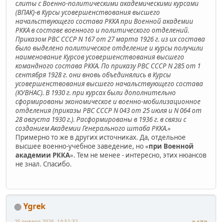
слиты с Военно-политическими академическими курсами
(ВПАК)-в Курсы усовершенствования высшего
начальствующего состава РККА при Военной академии
РККА в составе военного и политического отделений.
Приказом РВС СССР N 167 от 27 марта 1926 г. из их состава
было выделено политическое отделение и курсы получили
наименование Курсов усовершенствования высшего
командного состава РККА. По приказу РВС СССР N 285 от 1
сентября 1928 г. они вновь объединялись в Курсы
усовершенствования высшего начальствующего состава
(КУВНАС). В 1930 г. при курсах были дополнительно
сформированы экономическое и военно-мобилизационное
отделения (приказы РВС СССР N 043 от 25 июля и N 064 от
28 августа 1930 г.). Расформированы в 1936 г. в связи с
созданием Академии Генерального штаба РККА.»
Примерно то же в других источниках. Да, отдельное
высшее военно-учебное заведение, но «
при Военной
академии РККА
». Тем не менее - интересно, этих нюансов
не знал. Спасибо.
Ygrek
25 января 2026, 14:51:32