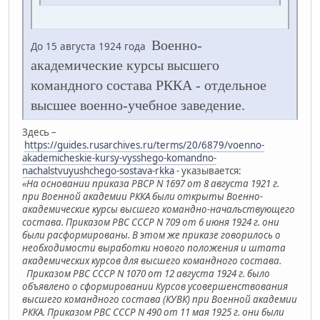
Военно-
До 15 августа 1924 года
академические курсы высшего
командного состава РККА - отдельное
высшее военно-учебное заведение.
Здесь –
https://guides.rusarchives.ru/terms/20/6879/voenno-
akademicheskie-kursy-vysshego-komandno-
nachalstvuyushchego-sostava-rkka
- указывается:
«На основании приказа РВСР N 1697 от 8 августа 1921 г.
при Военной академии РККА были открыты Военно-
академические курсы высшего командно-начальствующего
состава. Приказом РВС СССР N 709 от 6 июня 1924 г. они
были расформированы. В этом же приказе говорилось о
необходимости выработки нового положения и штата
академических курсов для высшего командного состава.
Приказом РВС СССР N 1070 от 12 августа 1924 г. было
объявлено о сформировании Курсов усовершенствования
высшего командного состава (КУВК) при Военной академии
РККА. Приказом РВС СССР N 490 от 11 мая 1925 г. они были