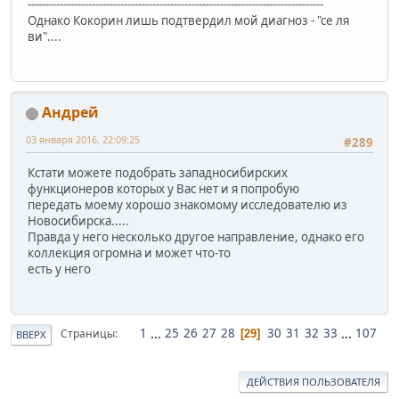
-----------------------------------------------------------------------------------
Однако Кокорин лишь подтвердил мой диагноз - "се ля
ви"....
Андрей
03 января 2016, 22:09:25
#289
Кстати можете подобрать западносибирских
функционеров которых у Вас нет и я попробую
передать моему хорошо знакомому исследователю из
Новосибирска.....
Правда у него несколько другое направление, однако его
коллекция огромна и может что-то
есть у него
1
...
25
26
27
28
30
31
32
33
...
107
Страницы
29
ВВЕРХ
ДЕЙСТВИЯ ПОЛЬЗОВАТЕЛЯ