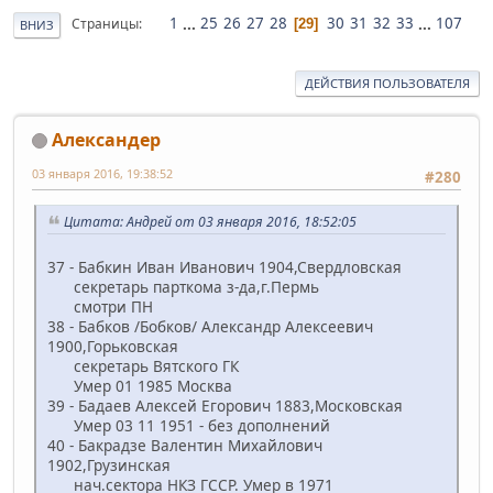
1
...
25
26
27
28
30
31
32
33
...
107
Страницы
29
ВНИЗ
ДЕЙСТВИЯ ПОЛЬЗОВАТЕЛЯ
Александер
03 января 2016, 19:38:52
#280
Цитата: Андрей от 03 января 2016, 18:52:05
37 - Бабкин Иван Иванович 1904,Свердловская
секретарь парткома з-да,г.Пермь
смотри ПН
38 - Бабков /Бобков/ Александр Алексеевич
1900,Горьковская
секретарь Вятского ГК
Умер 01 1985 Москва
39 - Бадаев Алексей Егорович 1883,Московская
Умер 03 11 1951 - без дополнений
40 - Бакрадзе Валентин Михайлович
1902,Грузинская
нач.сектора НКЗ ГССР. Умер в 1971