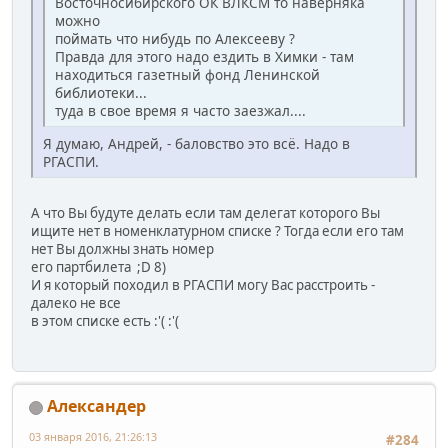
Восточносибирского ОК ВЛКСМ то наверняка
можно
поймать что нибудь по Алексееву ?
Правда для этого надо ездить в Химки - там
находиться газетный фонд Ленинской
библиотеки...
туда в свое время я часто заезжал....
Я думаю, Андрей, - баловство это всё. Надо в
РГАСПИ.
А что Вы будуте делать если там делегат которого Вы
ищите нет в номенклатурном списке ? Тогда если его там
нет Вы должны знать номер
его партбилета ;D 8)
И я который походил в РГАСПИ могу Вас расстроить -
далеко не все
в этом списке есть :'( :'(
Александер
03 января 2016, 21:26:13
#284