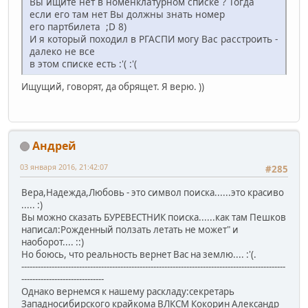
Вы ищите нет в номенклатурном списке ? Тогда
если его там нет Вы должны знать номер
его партбилета ;D 8)
И я который походил в РГАСПИ могу Вас расстроить -
далеко не все
в этом списке есть :'( :'(
Ищущий, говорят, да обрящет. Я верю. ))
Андрей
03 января 2016, 21:42:07
#285
Вера,Надежда,Любовь - это символ поиска......это красиво
..... :)
Вы можно сказать БУРЕВЕСТНИК поиска......как там Пешков
написал:Рожденный ползать летать не может" и
наоборот.... ::)
Но боюсь, что реальность вернет Вас на землю.... :'(.
------------------------------------------------------------------------------------------------
------------------------------
Однако вернемся к нашему раскладу:секретарь
Западносибирского крайкома ВЛКСМ Кокорин Александр