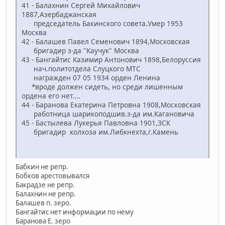
41 - Балахнин Сергей Михайлович
1887,Азербаджанская
председатель Бакинского совета.Умер 1953
Москва
42 - Балашев Павел Семенович 1894,Московская
бригадир з-да "Каучук" Москва
43 - Бангайтис Казимир Антонович 1898,Белоруссия
нач.политотдела Слуцкого МТС
награжден 07 05 1934 орден Ленина
*вроде должен сидеть, но среди лишенным
ордена его нет....
44 - Баранова Екатерина Петровна 1908,Московская
работница шарикоподшив.з-да им.Кагановича
45 - Бастылева Лукерья Павловна 1901,ЗСК
бригадир колхоза им.Либкнехта,г.Камень
Бабкин не репр.
Бобков арестовывался
Бакрадзе не репр.
Балахнин не репр.
Балашев п. зеро.
Бангайтис нет информации по нему
Баранова Е. зеро