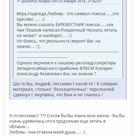
Цитата: Андрей от 03 января 2016, 21:42:07
Вера,Надежда,Любовь - это символ поиска......это
красиво ..... :)
Вы можно сказать БУРЕВЕСТНИК поиска......как
там Пешков написал:Рожденный ползать летать
не может" и наоборот.... ::)
Но боюсь, что реальность вернет Вас на
землю.... :'(.
------------------------------------------------------------------------------------
------------------------------------------
Однако вернемся к нашему раскладу:секретарь
Западносибирского крайкома ВЛКСМ Кокорин
Александр Яковлевич Вас не знаком ?
Шо то Вы, Андрей, пессимист какой-то ! Я собирая
материал, столько "беззацепочных" персоналий
сдвинул с мертвяка, что Вам и не снилось !
Я то пессемист ??? О если бы Вы знали мою жизнь - Вы бы
очень удивились,что я продолжаю еще летать в
облаках....
Любовь - она отчизна моей души..... :)