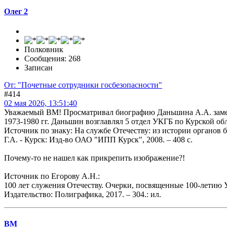
Олег 2
Полковник
Сообщения: 268
Записан
От: "Почетные сотрудники госбезопасности"
#414
02 мая 2026, 13:51:40
Уважаемый ВМ! Просматривал биографию Даньшина А.А. замечу,
1973-1980 гг. Даньшин возглавлял 5 отдел УКГБ по Курской об
Источник по знаку: На службе Отечеству: из истории органов 
Г.А. - Курск: Изд-во ОАО "ИПП Курск", 2008. – 408 с.
Почему-то не нашел как прикрепить изображение?!
Источник по Егорову А.Н.:
100 лет служения Отечеству. Очерки, посвященные 100-летию У
Издательство: Полиграфика, 2017. – 304.: ил.
BM