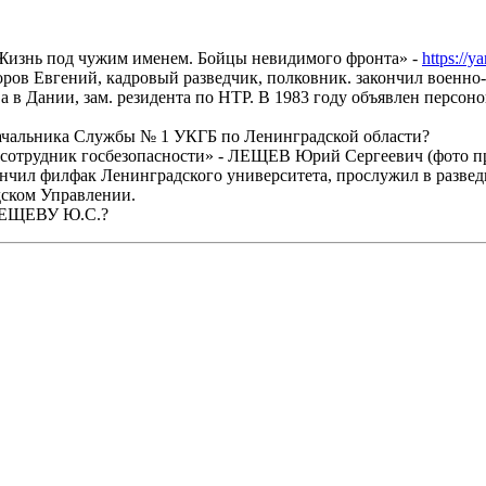
Жизнь под чужим именем. Бойцы невидимого фронта» -
https://
ов Евгений, кадровый разведчик, полковник. закончил военно-ме
ва в Дании, зам. резидента по НТР. В 1983 году объявлен персон
 начальника Службы № 1 УКГБ по Ленинградской области?
сотрудник госбезопасности» - ЛЕЩЕВ Юрий Сергеевич (фото прик
нчил филфак Ленинградского университета, прослужил в разведк
дском Управлении.
 ЛЕЩЕВУ Ю.С.?