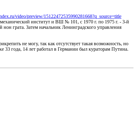
yandex.ru/video/preview/15122472535990281668?q_source=title
ханический институт и ВШ № 101, с 1970 г. по 1975 г. - 3-й
ой нон грата. Затем начальник Ленинградского управления
репить не могу, так как отсутствует такая возможность, но
е 33 года, 14 лет работал в Германии был кураторам Путина.