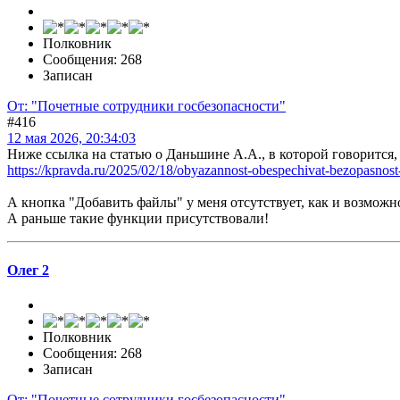
Полковник
Сообщения: 268
Записан
От: "Почетные сотрудники госбезопасности"
#416
12 мая 2026, 20:34:03
Ниже ссылка на статью о Даньшине А.А., в которой говорится, 
https://kpravda.ru/2025/02/18/obyazannost-obespechivat-bezopasnost-
А кнопка "Добавить файлы" у меня отсутствует, как и возможн
А раньше такие функции присутствовали!
Олег 2
Полковник
Сообщения: 268
Записан
От: "Почетные сотрудники госбезопасности"