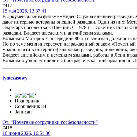
#417
15 мая 2026, 13:37:41
В документальном фильме «Видео Служба внешней разведки. 
дают интервью ветераны внешней разведки. Один из них: Мотор
секретарь посольства в Швеции. С 1978 г. - советник посольст
разведки. Владеет шведским и английским языками.
Возможно Моторов Е. в середине 80-х гг. занимал должность
Но по теме меня интересует, награжденный знаком «Почетный 
можно найти в интернете) кадровый разведчик, полковник, око
Владеет английским и немецким языками, работал в Ленингра
Возможно у коллег найдется биографическая информация по
tymczasowy
Прапорщик
Сообщения: 84
Записан
От: "Почетные сотрудники госбезопасности"
#418
16 июня 2026, 16:51:36