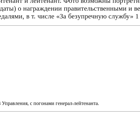
йтенант и лейтенант. Фото возможны портретн
(даты) о награждении правительственными и в
лями, в т. числе «За безупречную службу» 1 и
3 Управления, с погонами генерал-лейтенанта.