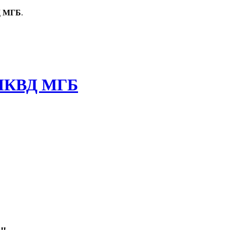
Д МГБ
.