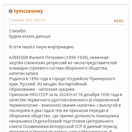
tymczasowy
13 января 2023, 09:27:01
#600
Спасибо!
Будем искать дальше
В сети нашел такую информацию
АЛЕКСЕЕВ Филипп Петрович (1896-1938), невинная
жертва сталинских репрессий из числа представителей
командно-строевого состава оборонного общества,
капитан запаса.
Родился в 1896 года в городе Уссурийске Приморского
края. Русский. Из мещан. Беспартийный.
Образование – неполное среднее.
Приказом НКО СССР за № 2024/п от 18 декабря 1936 года в
качестве первичного удостоен военного (в современной
терминологии – воинское) звания «капитан» с выслугой в
последнем в два года и тем же приказом передан в
оборонное общество, где принял должность помощника
начальника Отдела боевой подготовки Центрального
совета Осоавиахима Белорусской ССР. В данный период
проживал в Минске по адресу: улица Мичуринская, 9,