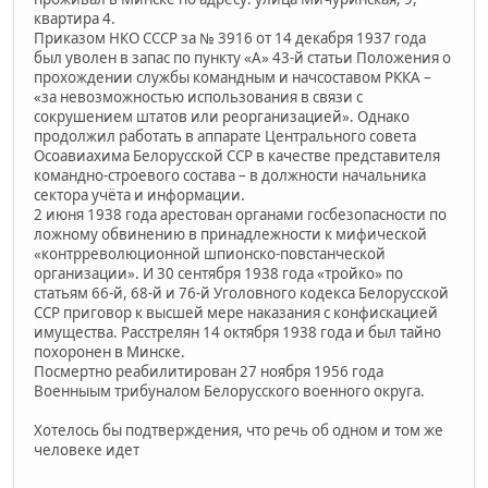
квартира 4.
Приказом НКО СССР за № 3916 от 14 декабря 1937 года
был уволен в запас по пункту «А» 43-й статьи Положения о
прохождении службы командным и начсоставом РККА –
«за невозможностью использования в связи с
сокрушением штатов или реорганизацией». Однако
продолжил работать в аппарате Центрального совета
Осоавиахима Белорусской ССР в качестве представителя
командно-строевого состава – в должности начальника
сектора учёта и информации.
2 июня 1938 года арестован органами госбезопасности по
ложному обвинению в принадлежности к мифической
«контрреволюционной шпионско-повстанческой
организации». И 30 сентября 1938 года «тройко» по
статьям 66-й, 68-й и 76-й Уголовного кодекса Белорусской
ССР приговор к высшей мере наказания с конфискацией
имущества. Расстрелян 14 октября 1938 года и был тайно
похоронен в Минске.
Посмертно реабилитирован 27 ноября 1956 года
Военныым трибуналом Белорусского военного округа.
Хотелось бы подтверждения, что речь об одном и том же
человеке идет