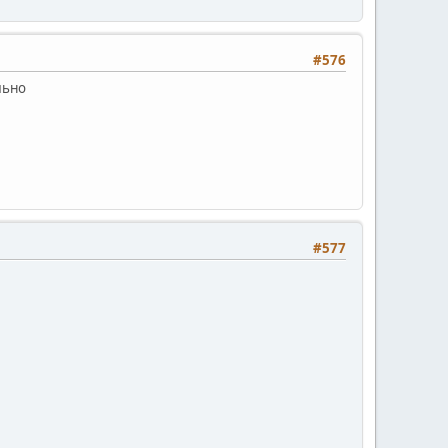
#576
льно
#577