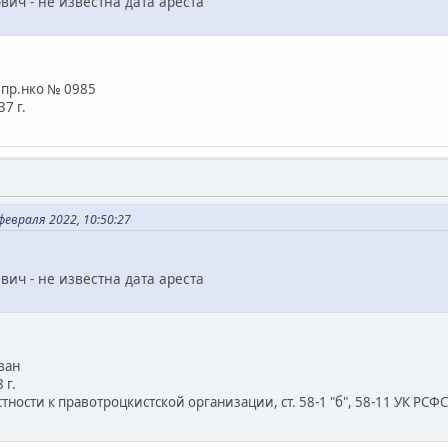
ич - не известна дата ареста
б пр.нко № 0985
7 г.
евраля 2022, 10:50:27
ич - не известна дата ареста
ван
 г.
ности к правотроцкистской организации, ст. 58-1 "б", 58-11 УК РСФС