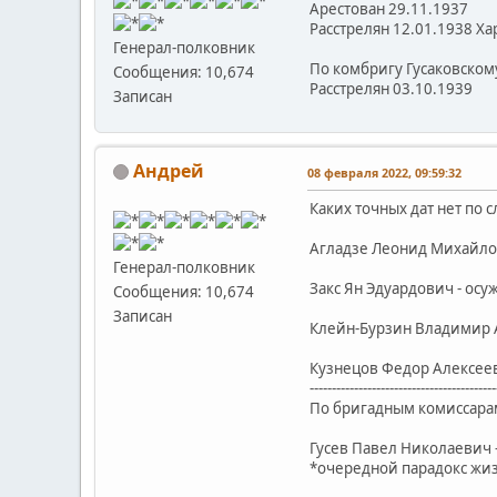
Арестован 29.11.1937
Расстрелян 12.01.1938 Ха
Генерал-полковник
По комбригу Гусаковском
Сообщения: 10,674
Расстрелян 03.10.1939
Записан
Андрей
08 февраля 2022, 09:59:32
Каких точных дат нет по
Агладзе Леонид Михайлов
Генерал-полковник
Закс Ян Эдуардович - осу
Сообщения: 10,674
Записан
Клейн-Бурзин Владимир А
Кузнецов Федор Алексееви
------------------------------------------
По бригадным комиссарам
Гусев Павел Николаевич -
*очередной парадокс жизни