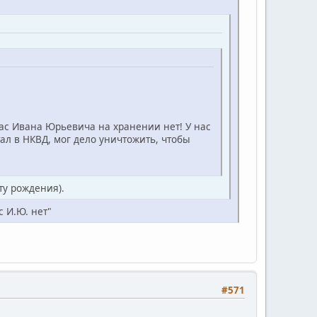
кас Ивана Юрьевича на хранении нет! У нас
тал в НКВД, мог дело уничтожить, чтобы
ту рождения).
 И.Ю. нет"
#571