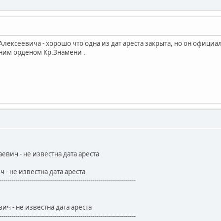
лексеевича - хорошо что одна из дат ареста закрыта, но он официа
ним орденом Кр.Знамени .
вич - не известна дата ареста
- не известна дата ареста
---------------------------------------------------------------------
ч - не известна дата ареста
---------------------------------------------------------------------