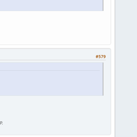
#579
Р.