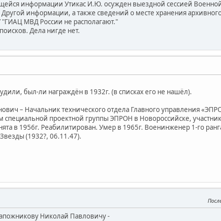
щейся информации Утикас И.Ю. осужден выездной сессией Военной 
Другой информации, а также сведений о месте хранения архивного
 "ГИАЦ МВД России не располагают."
поисков. Дела нигде нет.
удили, был-ли награждён в 1932г. (в списках его не нашёл).
вич – Начальник технического отдела Главного управления «ЭПРОН
специальной проектной группы ЭПРОН в Новороссийске, участник 
ята в 1956г. Реабилитирован. Умер в 1965г. Военинженер 1-го ранга 
везды (1932?, 06.11.47).
Посл
Сапожникову Николай Павловичу -