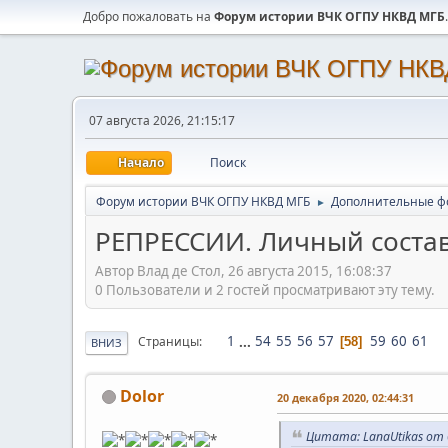
Добро пожаловать на
Форум истории ВЧК ОГПУ НКВД МГБ
.
07 августа 2026, 21:15:17
Начало
Поиск
Форум истории ВЧК ОГПУ НКВД МГБ
Дополнительные ф
►
РЕПРЕССИИ. Личный состав
Автор Влад де Стол, 26 августа 2015, 16:08:37
0 Пользователи и 2 гостей просматривают эту тему.
1
...
54
55
56
57
59
60
61
Страницы
58
ВНИЗ
Dolor
20 декабря 2020, 02:44:31
Цитата: LanaUtikas от 0