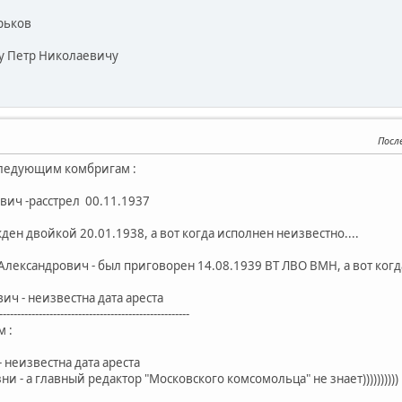
рьков
у Петр Николаевичу
Посл
 следующим комбригам :
ич -расстрел 00.11.1937
жден двойкой 20.01.1938, а вот когда исполнен неизвестно....
лександрович - был приговорен 14.08.1939 ВТ ЛВО ВМН, а вот ког
ч - неизвестна дата ареста
-----------------------------------------------------
 :
 неизвестна дата ареста
 - а главный редактор "Московского комсомольца" не знает))))))))))