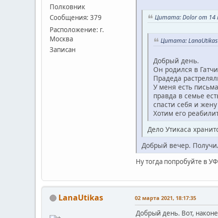
Полковник
Цитата: Dolor от 14 
Сообщения: 379
Расположение: г.
Москва
Цитата: LanaUtikas 
Записан
Добрый день.
Он родился в Гатчи
Прадеда растрелял
У меня есть письма
правда в семье ест
спасти себя и жену
Хотим его реабилит
Дело Утикаса хранитс
Добрый вечер. Получил
Ну тогда попробуйте в УФ
LanaUtikas
02 марта 2021, 18:17:35
Добрый день. Вот, наконе