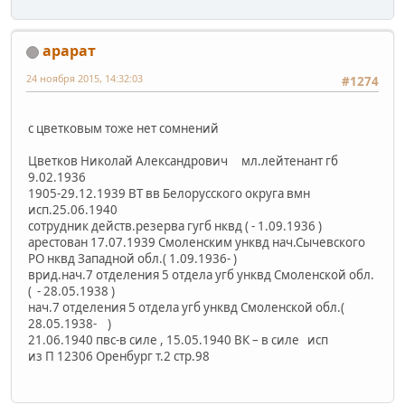
арарат
24 ноября 2015, 14:32:03
#1274
с цветковым тоже нет сомнений
Цветков Николай Александрович мл.лейтенант гб
9.02.1936
1905-29.12.1939 ВТ вв Белорусского округа вмн
исп.25.06.1940
сотрудник действ.резерва гугб нквд ( - 1.09.1936 )
арестован 17.07.1939 Смоленским унквд нач.Сычевского
РО нквд Западной обл.( 1.09.1936- )
врид.нач.7 отделения 5 отдела угб унквд Смоленской обл.
( - 28.05.1938 )
нач.7 отделения 5 отдела угб унквд Смоленской обл.(
28.05.1938- )
21.06.1940 пвс-в силе , 15.05.1940 ВК – в силе исп
из П 12306 Оренбург т.2 стр.98