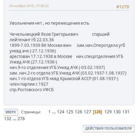
24 ноября 2015, 17:36:22
#1279
Увольнения нет , но перемещения есть
Чечельницкий Яков Григорьевич старший
лейтенант гб 22.03.36
1899-7.03.1939 ВК Москва вмн зам.нач.Оперотдела угб
унквд ачк (-27.12.1936)
арестован 17.12.1938 в Москве нач.спецотделения УГБ
Унквд АЧК (27.12.1936-)
нач.9-го отделения УГБ Унквд АЧК (-03.02.1937)
зам. нач.2-го отдела УГБ Унквд АЧК (03.02.1937-1.08.1937)
нач.1-го отдела УГБ нквд Крымской АССР (01.08.1937-)
член партии с 1927
спр.Ростовского УФСБ
1
...
124
125
126
127
129
130
131
Страницы
128
ВВЕРХ
132
...
276
ДЕЙСТВИЯ ПОЛЬЗОВАТЕЛЯ