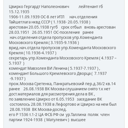
Цвирко Гергардт Наполеонович лейтенант гб
15.12.1935
1906-11.09.1939 ОС-8 лет ИТЛ нач.отделения
Тайшетлага нквд СССР ( 1.1938- 20.05.1938 )
арестован 20.05.1938 гугб срок отбыл вновь арестован
28.03.1951 26.05.1951 ОС-поселение ранее
нач.отделения отдела пропусков упр.Коменданта
Московского Кремля ( 3.1935-9.1936 )
врид.нач.отдела пропусков упр.Коменданта Московского
Кремля ( 10.1936-4.1937 )
секретарь упр.Коменданта Московского Кремля ( 4.1937 –
5.1937 )
комендат Мавзолея ВИ Ленина ( 5.1937-7.1937 ) ,
комендант Большого Кремлевского Дворца ( 7.1937
-9.1937 )
прож.Москва Сретенка, Панкратьевский пер.д.36/2 кв.14
ранее 26.08.1938 ВК Москва-слушанием снято т.к нет
дост.материалов для рассмотрения дела в ВК ,
по заявлению Цвирко от 6.05.1953 заседание ВК
состоялось 28.08.1938 в Лефортово и Цвирко на нем был
28.08.1938 ВК Москва-дослед.
его Р 1536 т.1-2 ЦА ФСБ РФ см ур.Таллина поляк член
партии 1924-1938 ( Матулевич ) высшее