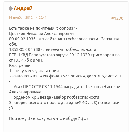
Андрей
24 ноября 2015, 14:05:41
#1270
Есть также не понятный "сюрприз" -
Цветков Николай Александрович
80-09 02 1936 - мл.лейтенант госбезопасности - Западная
обл.
1853-05 08 1938 - лейтенант госбезопасности
ВТВ НКВД Белорусского округа 29 12 1939 приговорен по
ст.193-17б к ВМН.
Расстрелян.
1 - нет у меня увольнения
2 - зато есть из ГАРФ фонд 7523,опись 4,дело 306,лист 211
-
Указ ПВС СССР 03 11 1944 наградить Цветкова Николай
Александровича
орденом Кр.Звезда - майор госбезопасности
3 - скорее всего это просто два одноФИО .... 8) но все таки
;D
По этому Цветкову есть что нибудь ? :) ::)