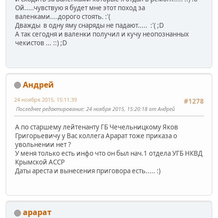
Ой.....чувствую я будет мне этот поход за
валенками....дорого стоять. :'(
Дважды в одну яму снаряды не падают..... :'( ;D
А так сегодня и валенки получил и кучу неопознанных
чекистов ... ::) ;D
Андрей
24 ноября 2015, 15:11:39
#1278
Последнее редактирование
: 24 ноября 2015, 15:20:18 от Андрей
А по старшему лейтенанту ГБ Чечельницкому Яков
Григорьевичу у Вас коллега Арарат тоже приказа о
увольнении нет ?
У меня только есть инфо что он был нач.1 отдела УГБ НКВД
Крымской АССР
Даты ареста и вынесения приговора есть..... :)
арарат