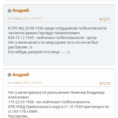
Андрей
24 ноября 2015, 14:15:31
#1271
В СРС МЦ 20 08 1938 среди сотрудников госбезопасности
числится Цвирко Гергардт Напалеонович
834-15 12 1935 - лейтенант госбезопасности - центр
Нет у меня ничего по нему,кроме того,что он не был
расстрелян. :o
Кто нибудь раскроет его лицо ..... ::)
Андрей
24 ноября 2015, 14:29:15
#1272
Нет у меня приказа по увольнению:Чемичев Владимир
Алексеевич
175-22 03 1936 - мл.лейтенант госбезопасности.
ВТВ НКВД Приволжского округа 21 10 1939 приговорен по
ст.193-17б к ВМН.
Расстрелян.