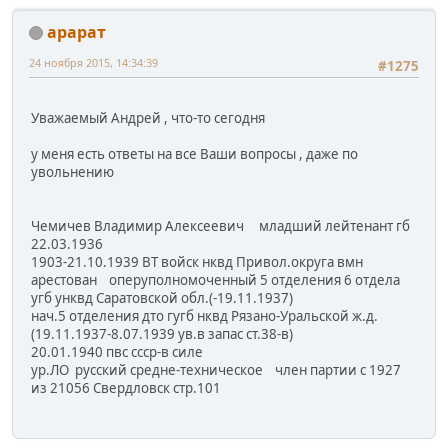
арарат
24 ноября 2015, 14:34:39
#1275
Уважаемый Андрей , что-то сегодня
у меня есть ответы на все Ваши вопросы , даже по
увольнению
Чемичев Владимир Алексеевич младший лейтенант гб
22.03.1936
1903-21.10.1939 ВТ войск нквд Привол.округа вмн
арестован оперуполномоченный 5 отделения 6 отдела
угб унквд Саратовской обл.(-19.11.1937)
нач.5 отделения дто гугб нквд Рязано-Уральской ж.д.
(19.11.1937-8.07.1939 ув.в запас ст.38-в)
20.01.1940 пвс ссср-в силе
ур.ЛО русский средне-техническое член партии с 1927
из 21056 Свердловск стр.101