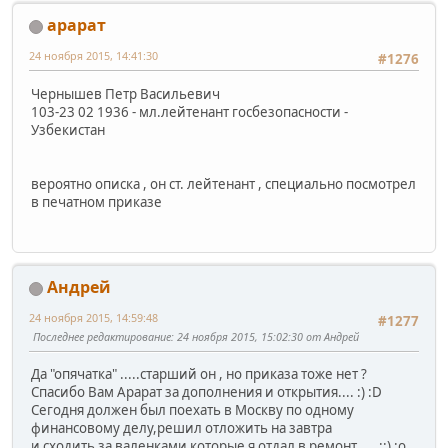
арарат
24 ноября 2015, 14:41:30
#1276
Чернышев Петр Васильевич
103-23 02 1936 - мл.лейтенант госбезопасности -
Узбекистан
вероятно описка , он ст. лейтенант , специально посмотрел
в печатном приказе
Андрей
24 ноября 2015, 14:59:48
#1277
Последнее редактирование
: 24 ноября 2015, 15:02:30 от Андрей
Да "опячатка" .....старший он , но приказа тоже нет ?
Спасибо Вам Арарат за дополнения и открытия.... :) :D
Сегодня должен был поехать в Москву по одному
финансовому делу,решил отложить на завтра
и сходить за валенками которые я отдал в ремонт..... ::) :o