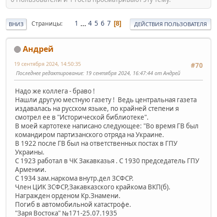
1
...
4
5
6
7
Страницы
8
ВНИЗ
ДЕЙСТВИЯ ПОЛЬЗОВАТЕЛЯ
Андрей
19 сентября 2024, 14:50:35
#70
Последнее редактирование
: 19 сентября 2024, 16:47:44 от Андрей
Надо же коллега - браво !
Нашли другую местную газету ! Ведь центральная газета
издавалась на русском языке, по крайней степени я
смотрел ее в "Исторической библиотеке".
В моей картотеке написано следующее: "Во время ГВ был
командиром партизанского отряда на Украине.
В 1922 после ГВ был на ответственных постах в ГПУ
Украины.
С 1923 работал в ЧК Закавказья . С 1930 председатель ГПУ
Армении.
С 1934 зам.наркома внутр.дел ЗСФСР.
Член ЦИК ЗСФСР,Закавказского крайкома ВКП(б).
Награжден орденом Кр.Знамени.
Погиб в автомобильной катастрофе.
"Заря Востока" №171-25.07.1935