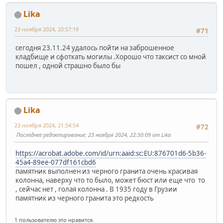
Lika
23 ноября 2024, 20:57:19
#71
сегодня 23.11.24 удалось пойти на заброшенное
кладбище и сфоткать могилы .Хорошо что таксист со мной
пошел , одной страшно было бы
Lika
23 ноября 2024, 21:54:54
#72
Последнее редактирование
: 23 ноября 2024, 22:50:09 от Lika
https://acrobat.adobe.com/id/urn:aaid:sc:EU:876701d6-5b36-
45a4-89ee-077df161cbd6
памятник выполнен из черного гранита очень красивая
колонна, наверху что то было, может бюст или еще что то
, сейчас нет , голая колонна . В 1935 году в Грузии
памятник из черного гранита это редкость
1 пользователю это нравится.