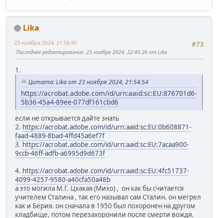
Lika
23 ноября 2024, 21:56:45
#73
Последнее редактирование
: 23 ноября 2024, 22:45:26 от Lika
1.
Цитата: Lika от 23 ноября 2024, 21:54:54
https://acrobat.adobe.com/id/urn:aaid:sc:EU:876701d6-
5b36-45a4-89ee-077df161cbd6
если не открывается дайте знать
2.
https://acrobat.adobe.com/id/urn:aaid:sc:EU:0b608871-
faad-4889-8bad-4ffd45a6ef7f
3.
https://acrobat.adobe.com/id/urn:aaid:sc:EU:7acaa900-
9ccb-46ff-adfb-a6995d9d673f
4.
https://acrobat.adobe.com/id/urn:aaid:sc:EU:4fc51737-
4099-4257-9580-a40cfa50a48b
а это могила М.Г. Цхакая (Михо) , он как бы считается
учителем Сталина , так его называл сам Сталин. он мегрел
как и Берия. он сначала в 1950 был похоронен на другом
кладбище, потом перезахоронили после смерти вождя.