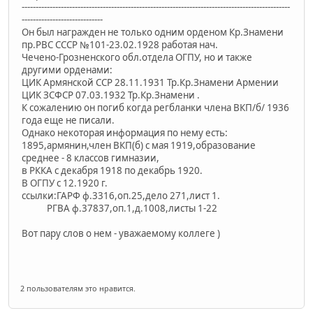
------------------------------------------------------------------------------------------------
-----------------------------
Он был награжден не только одним орденом Кр.Знамени
пр.РВС СССР №101-23.02.1928 работая нач.
Чечено-Грозненского обл.отдела ОГПУ, но и также
другими орденами:
ЦИК Армянской ССР 28.11.1931 Тр.Кр.Знамени Армении
ЦИК ЗСФСР 07.03.1932 Тр.Кр.Знамени .
К сожалению он погиб когда регбланки члена ВКП/б/ 1936
года еще не писали.
Однако некоторая информация по нему есть:
1895,армянин,член ВКП(б) с мая 1919,образование
среднее - 8 классов гимназии,
в РККА с декабря 1918 по декабрь 1920.
В ОГПУ с 12.1920 г.
ссылки:ГАРФ ф.3316,оп.25,дело 271,лист 1.
РГВА ф.37837,оп.1,д.1008,листы 1-22
Вот пару слов о нем - уважаемому коллеге )
2 пользователям это нравится.