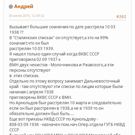
Андрей
30 июля 2015, 12:39:32
#262
Вызывает большие сомнения по дате расстрела 10 03
1938 ??
В "Сталинских списках" он отсутствует,а это на 99%
означает,что он был
расстрелян 10 03 1939.
Я нашел только один случай когда ВКВС СССР
приговорила 02 09 1937 к
ВМН двух чекистов - Молочникова и Ржавского,а эти
персоны отсутствуют
в этих списках.
Отдельно по этому вопросу занимает Дальневосточный
край - там отсутствуют эти списки по лицам которые были
начиная с апреля 1938
приговорены ВКВС СССР к ВМН.
Но Арнольдов был расстрелян 10 марта и следовательно
если он был расстрелян в 1938,а не в 1939 то он
обязательно должен был быть....
Еще вот приказы НКВД СССР по Арнольдову -
808-03 09 1936 - назначен пом.нач.Опер.отдела ГУГБ НКВД
СССР