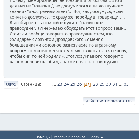
Почему "мемориальцы" не товарищи, а господа... Это я
для них не "товарищ", не дослужился я еще до звучного
звания - "иностранный агент"... Вот, как дослужусь, если
кончено дослужусь, то сразу же перейду в "товарищи"....
Вы собираетесь со мной обсудить "сталинское
правосудие", а я не желаю обсуждать этот вопрос с вами...
Стоит ли вообще говорить о правосудии с тем, кто
солидарен с лозунгом Дроздовского «У меня с
большевиками основное разногласие по аграрному
вопросу: они хотят меня в эту землю закопать, а я не хочу,
чтобы они по ней ходили». Этот лозунг много говорит о
вашем человеколюбии, а также о тяге к правосудию...
1
...
23
24
25
26
28
29
30
31
...
63
Страницы
27
ВВЕРХ
ДЕЙСТВИЯ ПОЛЬЗОВАТЕЛЯ
|
|
Помощь
Условия и правила
Вверх ▲