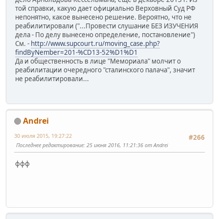
той справки, какую дает официально Верховный Суд РФ
непонятно, какое вынесено решение. Вероятно, что не
реабилитировали ("...Провести слушание БЕЗ ИЗУЧЕНИЯ
дела - По делу вынесено определение, постановление")
См. -
http://www.supcourt.ru/moving_case.php?
findByNember=201-%CD13-52%D1%D1
Да и общественность в лице "Мемориала" молчит о
реабилитации очередного "сталинского палача", значит
не реабилитировали...
Andrei
30 июля 2015, 19:27:22
#266
Последнее редактирование
: 25 июня 2016, 11:21:36 от Andrei
ффф