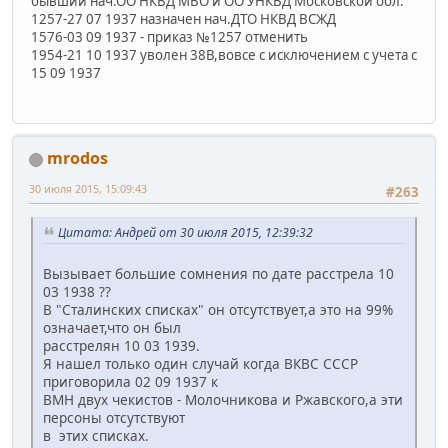
бывший нач.ОО НКВД МВО и ОО УНКВД Московской обл.
1257-27 07 1937 назначен нач.ДТО НКВД ВСЖД
1576-03 09 1937 - приказ №1257 отменить
1954-21 10 1937 уволен 38В,вовсе с исключением с учета с
15 09 1937
mrodos
30 июля 2015, 15:09:43
#263
Цитата: Андрей от 30 июля 2015, 12:39:32
Вызывает большие сомнения по дате расстрела 10
03 1938 ??
В "Сталинских списках" он отсутствует,а это на 99%
означает,что он был
расстрелян 10 03 1939.
Я нашел только один случай когда ВКВС СССР
приговорила 02 09 1937 к
ВМН двух чекистов - Молочникова и Ржавского,а эти
персоны отсутствуют
в этих списках.