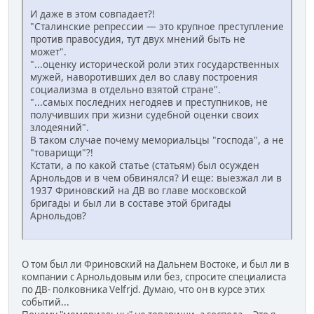
И даже в этом совпадает?!
"Сталинские репрессии — это крупное преступление
против правосудия, тут двух мнений быть не
может".
"...оценку исторической роли этих государственных
мужей, наворотивших дел во славу построения
социализма в отдельно взятой стране".
"...самых последних негодяев и преступников, не
получивших при жизни судебной оценки своих
злодеяний".
В таком случае почему мемориальцы "господа", а не
"товарищи"?!
Кстати, а по какой статье (статьям) был осужден
Арнольдов и в чем обвинялся? И еще: выезжал ли в
1937 Фриновский на ДВ во главе московской
бригады и был ли в составе этой бригады
Арнольдов?
О том был ли Фриновский на Дальнем Востоке, и был ли в
компании с Арнольдовым или без, спросите специалиста
по ДВ- полковника Velfrjd. Думаю, что он в курсе этих
событий...