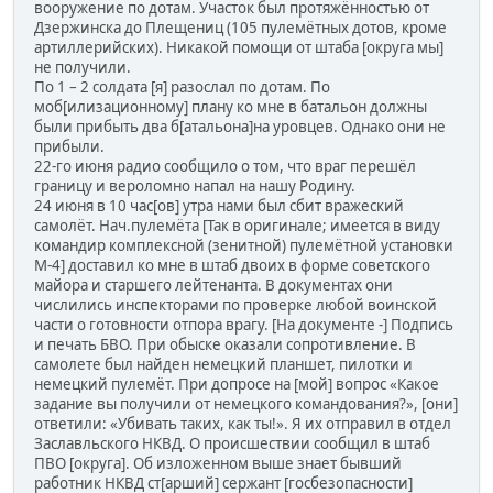
вооружение по дотам. Участок был протяжённостью от
Дзержинска до Плещениц (105 пулемётных дотов, кроме
артиллерийских). Никакой помощи от штаба [округа мы]
не получили.
По 1 – 2 солдата [я] разослал по дотам. По
моб[илизационному] плану ко мне в батальон должны
были прибыть два б[атальона]на уровцев. Однако они не
прибыли.
22-го июня радио сообщило о том, что враг перешёл
границу и вероломно напал на нашу Родину.
24 июня в 10 час[ов] утра нами был сбит вражеский
самолёт. Нач.пулемёта [Так в оригинале; имеется в виду
командир комплексной (зенитной) пулемётной установки
М-4] доставил ко мне в штаб двоих в форме советского
майора и старшего лейтенанта. В документах они
числились инспекторами по проверке любой воинской
части о готовности отпора врагу. [На документе -] Подпись
и печать БВО. При обыске оказали сопротивление. В
самолете был найден немецкий планшет, пилотки и
немецкий пулемёт. При допросе на [мой] вопрос «Какое
задание вы получили от немецкого командования?», [они]
ответили: «Убивать таких, как ты!». Я их отправил в отдел
Заславльского НКВД. О происшествии сообщил в штаб
ПВО [округа]. Об изложенном выше знает бывший
работник НКВД ст[арший] сержант [госбезопасности]