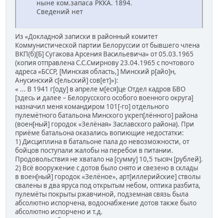
ныне ком.запаса РККА. 1894.
Сведений нет
Из «Докладной записки в районный комитет
Коммунистической партии Белоруссии от бывшего члена
ВКП(б)[Б] Сугакова Арсения Васильевича» от 05.03.1965
(копия отправлена С.С.Смирнову 23.04.1965 с почтового
адреса «БССР, [Минская область,] Минский р[айо]н,
Анусинский с[ельский] сов[ет]»):
« ... В 1941 г[оду] в апреле м[еся]це Отдел кадров БВО
[здесь и далее – Белорусского особого военного округа]
назначил меня командиром 101[-го] отдельного
пулемётного батальона Минского укреп[лённого] района
(воен[ный] городок «Зелёная» Заславского района). При
приёме батальона оказались вопиющие недостатки:
1) Дисциплина в батальоне пала до невозможности, от
бойцов поступали жалобы на перебои в питании.
Продовольствия не хватало на [сумму] 10,5 тысяч [рублей].
2) Всё вооружение с дотов было снято и свезено в склады
в воен[ный] городок «Зелёное», арт[иллерийские] стволы
свалены в два яруса под открытым небом, оптика разбита,
пулемёты покрыты ржавчиной, подземная связь была
абсолютно испорчена, водоснабжение дотов также было
абсолютно испорчено и т.д.