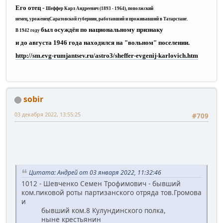
Его отец -
Шеффер Карл Андреевич (1893 - 1964)
, поволжский
немец, уроженецСаратовской губернии, работавший и проживавший в Татарстане.
был осуждён
по национальному признаку
В 1942 году
и до августа 1946 года находился на "вольном" поселении.
http://sm.evg-rumjantsev.ru/astro3/sheffer-evgenij-karlovich.htm
sobir
03 декабря 2022, 13:55:25
#709
Цитата: Андрей от 03 января 2022, 11:32:46
1012 - Шевченко Семен Трофимович - бывший
ком.пиковой роты партизанского отряда тов.Громова
и
бывший ком.8 Кулундинского полка,
ныне крестьянин