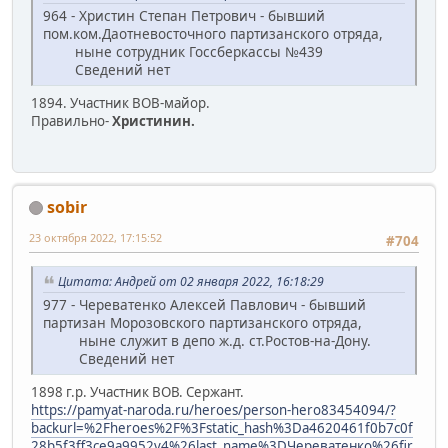
964 - Христин Степан Петрович - бывший
пом.ком.Даотневосточного партизанского отряда,
ныне сотрудник Госсберкассы №439
Сведений нет
1894. Участник ВОВ-майор.
Правильно-
Христинин.
sobir
23 октября 2022, 17:15:52
#704
Цитата: Андрей от 02 января 2022, 16:18:29
977 - Череватенко Алексей Павлович - бывший
партизан Морозовского партизанского отряда,
ныне служит в депо ж.д. ст.Ростов-на-Дону.
Сведений нет
1898 г.р. Участник ВОВ. Сержант.
https://pamyat-naroda.ru/heroes/person-hero83454094/?
backurl=%2Fheroes%2F%3Fstatic_hash%3Da4620461f0b7c0f
28b5f3ff3ce9a9952v4%26last_name%3DЧереватенко%26fir