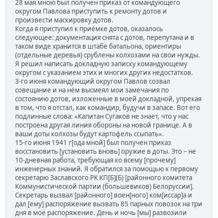
28 мая мною был получен приказ от командующего
округом Павлова приступить к ремонту дотов и
произвести маскировку дотов.
Когда я приступил к приёмке дотов, оказалось
следующее: документация снята с дотов, перепутана и в
таком виде хранится в штабе батальона, ориентиры
(отдельные деревья) срублены колхозами на свои нужды.
Я решил написать докладную записку командующему
округом с указанием этих и многих других недостатков.
3-го июня командующий округом Павлов созвал
совещание и на нём высмеял мои замечания по
состоянию дотов, изложенные в моей докладной, упрекая
в том, что я отстал, как командир, будучи в запасе. Вот его
подлинные слова: «Капитан Сугаков не знает, что у нас
построена другая линия обороны на новой границе. А в
ваши доты колхозы будут картофель ссыпать».
15-го июня 1941 г[ода мной] был получен приказ
восстановить [установить вновь] оружие в доты. Это – не
10-дневная работа, требующая ко всему [прочему]
инженерных знаний. Я обратился за помощью к первому
секретарю Заславского РК КП[Б](Б) [районного комитета
Коммунистической партии (большевиков) Белоруссии].
Секретарь вызвал [районного] воен[ного] ком[иссар]а и
дал [ему] распоряжение вызвать 85 парных повозок на три
дня в моё распоряжение. День и ночь [мы] развозили