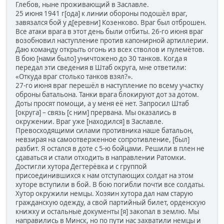
Глебов, ныне проживающий в Заславле.
25 июня 1941 г[ода] к линии обороны подошёл враг,
завязался бой у д[еревни] Козенково. Враг был отброшен.
Все атаки врага в этот день были отбиты. 26-го июня враг
возобновил наступление против капонирной артиллерии.
Даю команду открыть огонь из всех стволов и пулемётов.
В бою [нами было] уничтожено до 30 танков. Когда я
передал эти сведения в Штаб округа, мне ответили:
«Откуда враг столько танков взял?».
27-го июня враг перешёл в наступление по всему участку
оброны батальона. Танки врага блокируют дот за дотом.
Доты просят помощи, а у меня её нет. Запросил Штаб
[округа] – связь [с ним] прервана. Мы оказались в
окружении. Враг уже [находился] в Заславле.
Превосходящими силами противника наше батальон,
невзирая на самоотверженное сопротивление, [был]
разбит. Я остался в доте с 5-ю бойцами. Решили в плен не
сдаваться и стали отходить в направлении Ратомки.
Достигли хутора Дегтерёвка и с группой
присоединившихся к нам отступающих солдат на этом
хуторе вступили в бой. В бою погибли почти все солдаты.
Хутор окружили немцы. Хозяин хутора дал нам старую
гражданскую одежду, а свой партийный билет, орденскую
книжку и остальные документы [я] закопал в землю. Мы
направились в Минск, но по пути нас захватили немцы и