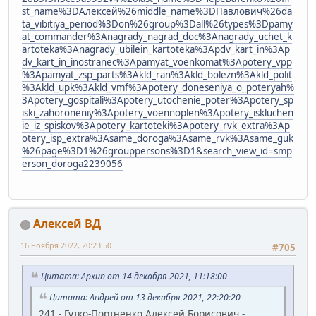
st_name%3DАлексей%26middle_name%3DПавлович%26da
ta_vibitiya_period%3Don%26group%3Dall%26types%3Dpamy
at_commander%3Anagrady_nagrad_doc%3Anagrady_uchet_k
artoteka%3Anagrady_ubilein_kartoteka%3Apdv_kart_in%3Ap
dv_kart_in_inostranec%3Apamyat_voenkomat%3Apotery_vpp
%3Apamyat_zsp_parts%3Akld_ran%3Akld_bolezn%3Akld_polit
%3Akld_upk%3Akld_vmf%3Apotery_doneseniya_o_poteryah%
3Apotery_gospitali%3Apotery_utochenie_poter%3Apotery_sp
iski_zahoroneniy%3Apotery_voennoplen%3Apotery_iskluchen
ie_iz_spiskov%3Apotery_kartoteki%3Apotery_rvk_extra%3Ap
otery_isp_extra%3Asame_doroga%3Asame_rvk%3Asame_guk
%26page%3D1%26grouppersons%3D1&search_view_id=smp
erson_doroga2239056
Алексей ВД
16 ноября 2022, 20:23:50
#705
Цитата: Архип от 14 декабря 2021, 11:18:00
Цитата: Андрей от 13 декабря 2021, 22:20:20
241 - Гутко-Портненко Алексей Борисович -