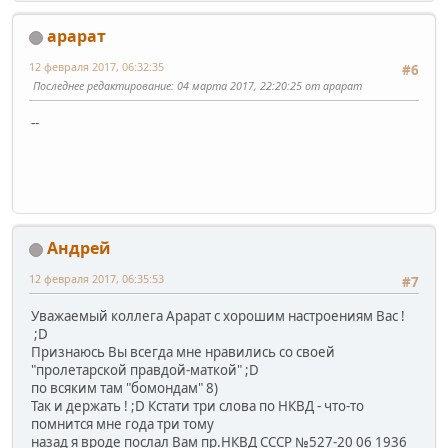
арарат
12 февраля 2017, 06:32:35
#6
Последнее редактирование
: 04 марта 2017, 22:20:25 от арарат
--
Андрей
12 февраля 2017, 06:35:53
#7
Уважаемый коллега Арарат с хорошим настроениям Вас !
;D
Признаюсь Вы всегда мне нравились со своей
"пролетарской правдой-маткой" ;D
по всяким там "бомондам" 8)
Так и держать ! ;D Кстати три слова по НКВД - что-то
помнится мне года три тому
назад я вроде послал Вам пр.НКВД СССР №527-20 06 1936