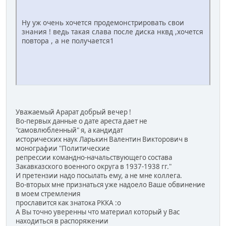
Ну уж очень хочется продемонстрировать свои
знания ! ведь такая слава после диска нквд ,хочется
повтора , а не получается1
Уважаемый Арарат добрый вечер !
Во-первых данные о дате ареста дает не
"самовлюбленный" я, а кандидат
исторических наук Ларькин Валентин Викторович в
монографии "Политические
репрессии командно-начальствующего состава
Закавказского военного округа в 1937-1938 гг."
И претензии надо посылать ему, а не мне коллега.
Во-вторых мне признаться уже надоело Ваше обвинение
в моем стремления
прославится как знатока РККА :o
А Вы точно уверенны что материал который у Вас
находиться в распоряжении