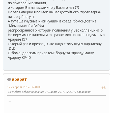
по присвоению звания,
о котором Вы написали,что у Вас его нет ???
Но это наверно я поклеп на Вас достойного "пролетарца-
питерца" несу :'(
А тут еще гнусные инсинуации в среде "бомондов" из
"Мемориала" и ГАРФа
распространяют о истории появления у Вас коллекции! :o
Не веру им ни капельки :o - разве можно такое подумать о
Арарате К@
который раз и врезал ;D что надо этому лгуну Ларчикову
;D ;D
С "бомондовским приветом" борцу за "правду-матку"
Арарату К@ :D
арарат
12 февраля 2017, 06:40:00
#8
Последнее редактирование
: 04 марта 2017, 22:22:49 от арарат
--