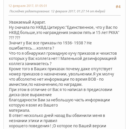
12 февраля 2017, 01:05:01
#4
Последнее редактирование
: 12 февраля 2017, 01:27:14 от Андрей
Уважаемый Арарат.
Ну сначала по НКВД.Цитирую:"Единственное, что у Вас по
НКВД больше,это награждения знаком пять и 15 лет РККА"
??? ???
Значит у Вас все приказы по 1936- 1938 ? Не
ошибаетесь....коллега ?
Что-то я обнаружил громадную кучу приказов и чекистов
которых у Вас коллега нет ! Маленькой дезинформацией
коллега занимаетесь ?
Кроме того в Ваших приказах почему даже отсутствует
номер приказов о назначении, увольнении.Я уж молчу
что абсолютно нет информации по время ВОВ - по
амнистии,по назначению,по наградам.
При этом в отличие от Вас я то написал в предисловии
диска свое выражение
благодарности Вам за небольшую часть информации
которую я взял из Вашего
материала.
В ответ несколько дней назад Вы обвинили меня в
незнании этики и правил
хорошего поведения ! ;D которое по Вашей версии