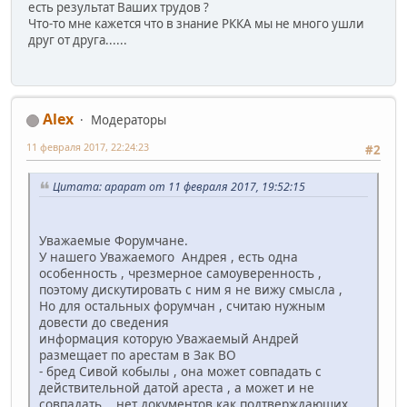
есть результат Ваших трудов ?
Что-то мне кажется что в знание РККА мы не много ушли
друг от друга......
Alex
Модераторы
11 февраля 2017, 22:24:23
#2
Цитата: арарат от 11 февраля 2017, 19:52:15
Уважаемые Форумчане.
У нашего Уважаемого Андрея , есть одна
особенность , чрезмерное самоуверенность ,
поэтому дискутировать с ним я не вижу смысла ,
Но для остальных форумчан , считаю нужным
довести до сведения
информация которую Уважаемый Андрей
размещает по арестам в Зак ВО
- бред Сивой кобылы , она может совпадать с
действительной датой ареста , а может и не
совпадать , нет документов как подтверждающих ,