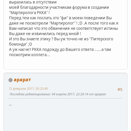
выразилась в отсутствии
моей благодарности участникам форума в создании
"Мартиролога РККА" !
Перед тем как послать это "фи" в моем поведении Вы
даже не посмотрели "Мартиролог" ! ;D .А после того как я
Вам написал что это обвинение не соответствует истины
Вы даже не извинились перед мной !
И это Вы знаете этику ? Вы уж точно не из "Питерского
бомонда" ;D
А уж насчет РККА подожду до Вашего ответа ......а там
посмотрим коллега...
арарат
12 февраля 2017, 05:23:45
#5
Последнее редактирование
: 04 марта 2017, 22:20:14 от арарат
--