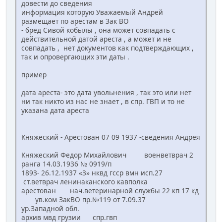
довести до сведения
информация которую Уважаемый Андрей
размещает по арестам в Зак ВО
- бред Сивой кобылы , она может совпадать с
действительной датой ареста , а может и не
совпадать , нет документов как подтверждающих ,
так и опровергающих эти даты .
пример
дата ареста- это дата увольнения , так это или нет
ни так никто из нас не знает , в спр. ГВП и то не
указана дата ареста
Княжеский - Арестован 07 09 1937 -сведения Андрея
Княжеский Федор Михайлович военветврач 2
ранга 14.03.1936 № 0919/п
1893- 26.12.1937 «3» нквд гсср вмн исп.27
ст.ветврач ленинаканского кавполка
арестован нач.ветеринарной службы 22 кп 17 кд
ув.ком ЗакВО пр.№119 от 7.09.37
ур.Западной обл.
архив мвд грузии спр.гвп