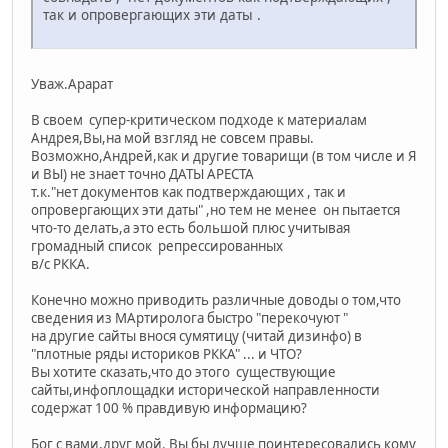
так и опровергающих эти даты .
Уваж.Арарат
В своем супер-критическом подходе к материалам
Андрея,Вы,на мой взгляд не совсем правы.
Возможно,Андрей,как и другие товарищи (в том числе и Я
и ВЫ) не знает точно ДАТЫ АРЕСТА
т.к."нет документов как подтверждающих , так и
опровергающих эти даты" ,но тем не менее он пытается
что-то делать,а это есть большой плюс учитывая
громадный список репрессированных
в/с РККА.
Конечно можно приводить различные доводы о том,что
сведения из МАртиролога быстро "перекочуют "
на другие сайты внося сумятицу (читай дизинфо) в
"плотные ряды историков РККА" ... и ЧТО?
Вы хотите сказать,что до этого существующие
сайты,инфоплощадки исторической направленности
содержат 100 % правдивую информацию?
Бог с вами,друг мой. Вы бы лучше поинтересовались кому