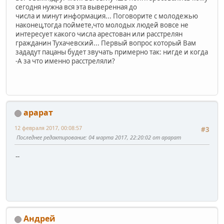
сегодня нужна вся эта выверенная до
числа и минут информация... Поговорите с молодежью
наконец,тогда поймете,что молодых людей вовсе не
интересует какого числа арестован или расстрелян
гражданин Тухачевский... Первый вопрос который Вам
зададут пацаны будет звучать примерно так: нигде и когда
-А за что именно расстреляли?
арарат
12 февраля 2017, 00:08:57
#3
Последнее редактирование
: 04 марта 2017, 22:20:02 от арарат
--
Андрей