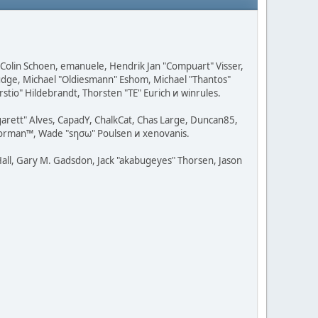
, Colin Schoen, emanuele, Hendrik Jan "Compuart" Visser,
udge, Michael "Oldiesmann" Eshom, Michael "Thantos"
stio" Hildebrandt, Thorsten "TE" Eurich и winrules.
rgarett" Alves, CapadY, ChalkCat, Chas Large, Duncan85,
 Storman™, Wade "sησω" Poulsen и xenovanis.
all, Gary M. Gadsdon, Jack "akabugeyes" Thorsen, Jason