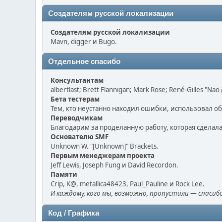
Создателям русской локализации
Создателям русской локализации
Mavn, digger и Bugo.
Отдельное спасибо
Консультантам
albertlast; Brett Flannigan; Mark Rose; René-Gilles "Na
Бета тестерам
Тем, кто неустанно находил ошибки, использовал об
Переводчикам
Благодарим за проделанную работу, которая сдела
Основателю SMF
Unknown W. "[Unknown]" Brackets.
Первым менеджерам проекта
Jeff Lewis, Joseph Fung и David Recordon.
Памяти
Crip, K@, metallica48423, Paul_Pauline и Rock Lee.
И каждому, кого мы, возможно, пропустили — спасибо
Код / Графика