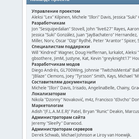
Управление проектом
Aleksi "Lex" Kilpinen, Michele "Illori" Davis, Jessica "Suk
Разработчикам
Jon "Sesquipedalian" Stovell, John "live627" Rayes, Aar
Jessica "Suki" González, Juan "JayBachatero" Hernandez
Miller, Norv, Oscar "Ozp" Rydhé, Peter "Arantor" Spicer,
Специалистам поддержки
Will "Kindred" Wagner, Doug Heffernan, lurkalot, Aleksi
gbsothere, JimM, Justyne, Kat, Kevin "greyknight17" Hou
Разработчикам модов
Diego Andrés, GL700Wing, Johnnie "TwitchisMental" Bal
"JBlaze" Clemons, Joey "Tyrsson" Smith, Kays, Michael "M
Составителям документации
Michele "Illori" Davis, Irisado, AngelinaBelle, Chainy,
Локализаторам
Nikola "Dzonny" Novaković, m4z, Francisco "d3vcho" D
Маркетологам
Adish "(F.L.A.M.E.R)" Patel, Bryan "Runic" Deakin, Marc
Администраторам сайта
Jeremy "SleePy" Darwood.
Администраторам серверов
Derek Schwab, Michael Johnson и Liroy van Hoewijk.