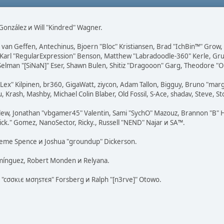
i" González и Will "Kindred" Wagner.
on van Geffen, Antechinus, Bjoern "Bloc" Kristiansen, Brad "IchBin™" Grow
, Karl "RegularExpression" Benson, Matthew "Labradoodle-360" Kerle, Gr
 Selman "[SiNaN]" Eser, Shawn Bulen, Shitiz "Dragooon" Garg, Theodore "Or
 "Lex" Kilpinen, br360, GigaWatt, ziycon, Adam Tallon, Bigguy, Bruno "ma
, Krash, Mashby, Michael Colin Blaber, Old Fossil, S-Ace, shadav, Steve,
lew, Jonathan "vbgamer45" Valentin, Sami "SychO" Mazouz, Brannon "B" H
ick." Gomez, NanoSector, Ricky., Russell "NEND" Najar и SA™.
 Graeme Spence и Joshua "groundup" Dickerson.
omínguez, Robert Monden и Relyana.
us "cσσкιє мσηѕтєя" Forsberg и Ralph "[n3rve]" Otowo.