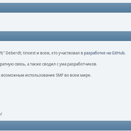
o 尚" Deberdt; tinoest и всем, кто участвовал в
разработке на GitHub
.
ратную связь, а также сводил с ума разработчиков.
ла возможным использование SMF во всем мире.
!