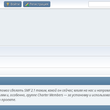
Войти
Регистрация
омог сделать SMF 2.1 таким, какой он сейчас; влияя на нас и направ
лям и, особенно, группе Charter Members — за установку и использо
о проекте.