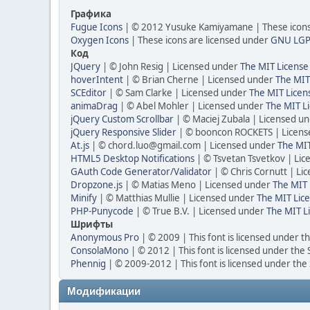
Графика
Fugue Icons
| © 2012 Yusuke Kamiyamane | These icons 
Oxygen Icons
| These icons are licensed under
GNU LGP
Код
JQuery
| © John Resig | Licensed under
The MIT License
hoverIntent
| © Brian Cherne | Licensed under
The MIT
SCEditor
| © Sam Clarke | Licensed under
The MIT Licen
animaDrag
| © Abel Mohler | Licensed under
The MIT Li
jQuery Custom Scrollbar
| © Maciej Zubala | Licensed u
jQuery Responsive Slider
| © booncon ROCKETS | Licen
At.js
| © chord.luo@gmail.com | Licensed under
The MIT
HTML5 Desktop Notifications
| © Tsvetan Tsvetkov | Li
GAuth Code Generator/Validator
| © Chris Cornutt | L
Dropzone.js
| © Matias Meno | Licensed under
The MIT 
Minify
| © Matthias Mullie | Licensed under
The MIT Lice
PHP-Punycode
| © True B.V. | Licensed under
The MIT L
Шрифты
Anonymous Pro
| © 2009 | This font is licensed under t
ConsolaMono
| © 2012 | This font is licensed under the
Phennig
| © 2009-2012 | This font is licensed under the
Модификации