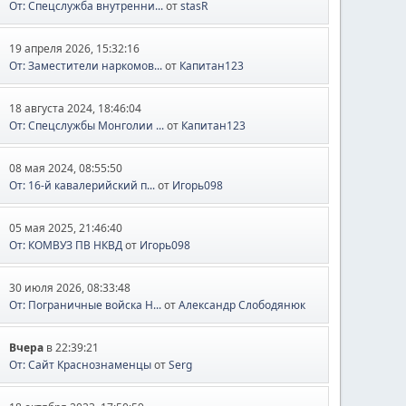
От: Спецслужба внутренни...
от
stasR
19 апреля 2026, 15:32:16
От: Заместители наркомов...
от
Капитан123
18 августа 2024, 18:46:04
От: Спецслужбы Монголии ...
от
Капитан123
08 мая 2024, 08:55:50
От: 16-й кавалерийский п...
от
Игорь098
05 мая 2025, 21:46:40
От: КОМВУЗ ПВ НКВД
от
Игорь098
30 июля 2026, 08:33:48
От: Пограничные войска Н...
от
Александр Слободянюк
Вчера
в 22:39:21
От: Сайт Краснознаменцы
от
Serg